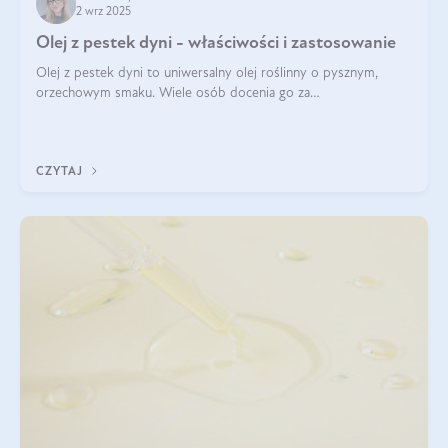
2 wrz 2025
Olej z pestek dyni - właściwości i zastosowanie
Olej z pestek dyni to uniwersalny olej roślinny o pysznym,
orzechowym smaku. Wiele osób docenia go za
wszechstronność, bo przydaje się zarówno w kuchni, jak i w
pielęgnacji. Często wykorzystuje się go
CZYTAJ