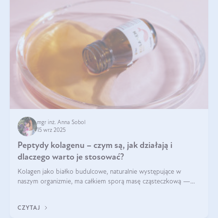
mgr inż. Anna Sobol
15 wrz 2025
Peptydy kolagenu – czym są, jak działają i
dlaczego warto je stosować?
Kolagen jako białko budulcowe, naturalnie występujące w
naszym organizmie, ma całkiem sporą masę cząsteczkową —
nawet do 300 kDa. Jeśli chcielibyśmy suplementować go w tej
formie, byłby trudno strawialny. Aby był lepiej przyswajalny i
CZYTAJ
bardziej biodostępny