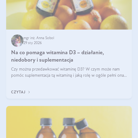
mgr inż. Anna Sobol
29 sty 2026
Na co pomaga witamina D3 – działanie,
niedobory i suplementacja
Czy można przedawkować witaminę D3? W czym może nam
pomóc suplementacja tą witaminą i jaką rolę w ogóle pełni ona
w naszym ciele? Powszechnie wiadomo, że jej przyjmowanie
zalecane jest jesienią i zimą, ale czy wiesz, dlaczego warto to
CZYTAJ
robić?