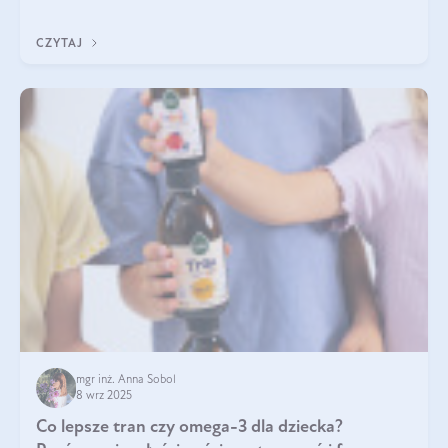
się przeziębiamy. Dlatego szczególnie w tym okresie
powinniśmy wspierać układ immunologiczny. Co warto
CZYTAJ
suplementować jesienią i zimą?
mgr inż. Anna Sobol
8 wrz 2025
Co lepsze tran czy omega-3 dla dziecka?