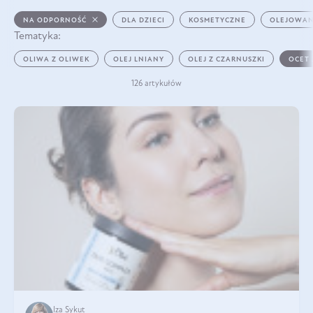
NA ODPORNOŚĆ
DLA DZIECI
KOSMETYCZNE
OLEJOWAN
Tematyka:
OLIWA Z OLIWEK
OLEJ LNIANY
OLEJ Z CZARNUSZKI
OCET
126 artykułów
Iza Sykut