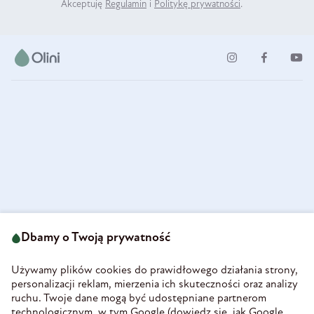
Akceptuję
Regulamin
i
Politykę prywatności
.
ul. Strzegomska 49
693 222 687
58-160 Świebodzice
Dbamy o Twoją prywatność
sklep@olini.pl
Polska
NIP 8860027066
Używamy plików cookies do prawidłowego działania strony,
REGON 890213034
personalizacji reklam, mierzenia ich skuteczności oraz analizy
ruchu. Twoje dane mogą być udostępniane partnerom
INFORMACJE
technologicznym, w tym Google (
dowiedz się, jak Google