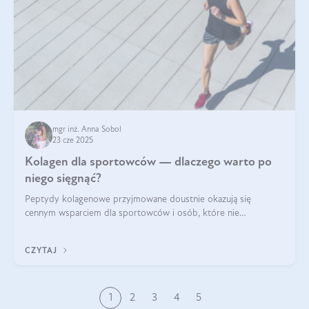
mgr inż. Anna Sobol
23 cze 2025
Kolagen dla sportowców — dlaczego warto po
niego sięgnąć?
Peptydy kolagenowe przyjmowane doustnie okazują się
cennym wsparciem dla sportowców i osób, które nie
wyobrażają sobie życia bez intensywnego ruchu.
CZYTAJ
1
2
3
4
5