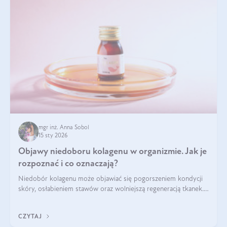
mgr inż. Anna Sobol
15 sty 2026
Objawy niedoboru kolagenu w organizmie. Jak je
rozpoznać i co oznaczają?
Niedobór kolagenu może objawiać się pogorszeniem kondycji
skóry, osłabieniem stawów oraz wolniejszą regeneracją tkanek.
Do najczęstszych sygnałów należą utrata jędrności i
elastyczności skóry, bóle stawów, łamliwość paznokci oraz
CZYTAJ
osłabienie włosów.