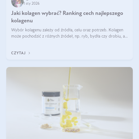
1 sty 2026
Jaki kolagen wybrać? Ranking cech najlepszego
kolagenu
Wybór kolagenu zależy od źródła, celu oraz potrzeb. Kolagen
może pochodzić z różnych źródeł, np. ryb, bydła czy drobiu, a
każdy typ ma swoje unikatowe właściwości. Dla skóry najlepiej
sprawdza się kolagen rybi, a dla wspierania stawów — kolagen
CZYTAJ
bydlęcy.