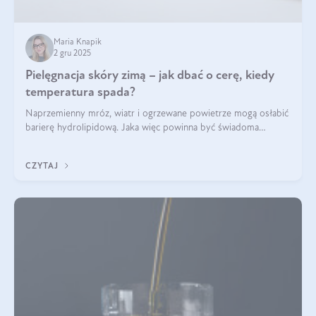
Maria Knapik
2 gru 2025
Pielęgnacja skóry zimą – jak dbać o cerę, kiedy
temperatura spada?
Naprzemienny mróz, wiatr i ogrzewane powietrze mogą osłabić
barierę hydrolipidową. Jaka więc powinna być świadoma
pielęgnacja w okresie chłodnych miesięcy?
CZYTAJ