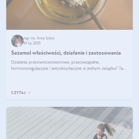
mgr inż. Anna Sobol
14 lip 2025
Sezamol właściwości, działanie i zastosowania
Działanie przeciwnowotworowe, przeciwzapalne,
hormonoregulacyjne i antyoksydacyjne w jednym związku? Tak
— to właśnie natura sezamolu, który obecny jest w oleju
sezamowym. Dowiedz się, dlaczego warto wprowadzić go do
swojej diety — być może to pierwsza ok
CZYTAJ