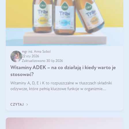
mgr inż. Anna Sobol
22 sty 2026
Zaktualizowano 30 lip 2026
Witaminy ADEK – na co działają i kiedy warto je
stosować?
Witaminy A, D, E i K to rozpuszczalne w tłuszczach składniki
odżywcze, które pełnią kluczowe funkcje w organizmie.
Wspierają zdrowie skóry i wzroku, odporność, prawidłową
krzepliwość krwi oraz mineralizację kości.
CZYTAJ