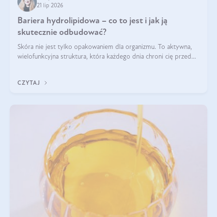
21 lip 2026
Bariera hydrolipidowa – co to jest i jak ją
skutecznie odbudować?
Skóra nie jest tylko opakowaniem dla organizmu. To aktywna,
wielofunkcyjna struktura, która każdego dnia chroni cię przed
utratą wody, wahaniami temperatury i czynnikami
środowiskowymi. Jednym z jej kluczowych elementów jest
CZYTAJ
bariera hydrolipidowa.