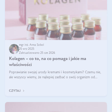
mgr inż. Anna Sobol
25 wrz 2025
Zaktualizowano 25 cze 2026
Kolagen – co to, na co pomaga i jakie ma
właściwości
Poprawianie swojej urody kremami i kosmetykami? Czemu nie,
ale wszyscy wiemy, że najlepiej zadbać o swój organizm od
wewnątrz — to solidna podstawa do tego, by nasz wygląd
zewnętrzny prezentował się zdrowo i atrakcyjnie. Stosowanie
CZYTAJ
wysokiej jakości suplem