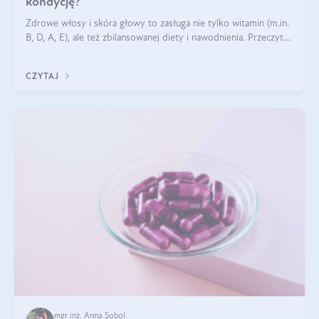
kondycję?
Zdrowe włosy i skóra głowy to zasługa nie tylko witamin (m.in.
B, D, A, E), ale też zbilansowanej diety i nawodnienia. Przeczytaj
nasz artykuł i dowiedz się, które składniki najskuteczniej hamują
wypadanie włosów.
CZYTAJ
mgr inż. Anna Sobol