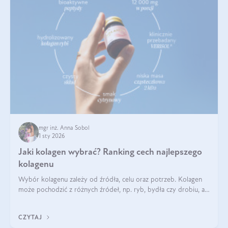
mgr inż. Anna Sobol
1 sty 2026
Jaki kolagen wybrać? Ranking cech najlepszego
kolagenu
Wybór kolagenu zależy od źródła, celu oraz potrzeb. Kolagen
może pochodzić z różnych źródeł, np. ryb, bydła czy drobiu, a
każdy typ ma swoje unikatowe właściwości. Dla skóry najlepiej
sprawdza się kolagen rybi, a dla wspierania stawów — kolagen
CZYTAJ
bydlęcy.