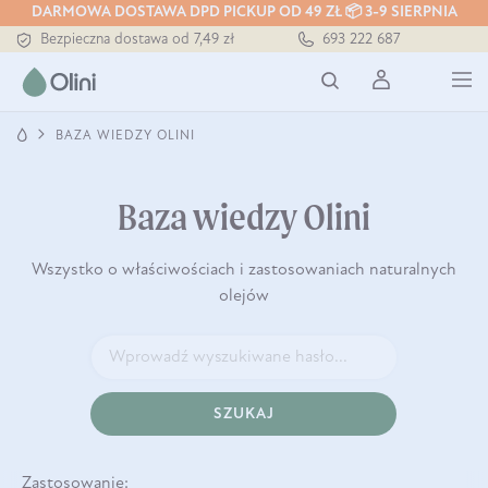
DARMOWA DOSTAWA DPD PICKUP OD 49 ZŁ 📦 3-9 SIERPNIA
Bezpieczna dostawa od 7,49 zł
693 222 687
Darmowa dostawa od 199 zł
Tłoczony zawsze na zimno
BAZA WIEDZY OLINI
Baza wiedzy Olini
Wszystko o właściwościach i zastosowaniach naturalnych
olejów
SZUKAJ
Zastosowanie: