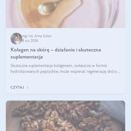
mgr inż. Anna Sobol
8 sty 2026
Kolagen na skórę – działanie i skuteczna
suplementacja
Skuteczna suplementacja kolagenem, zwłaszcza w formie
hydrolizowanych peptydów, może wspierać regenerację skóry i
poprawiać jej wygląd, jeśli jest połączona z odpowiednią dietą i
regularnością stosowania.
CZYTAJ