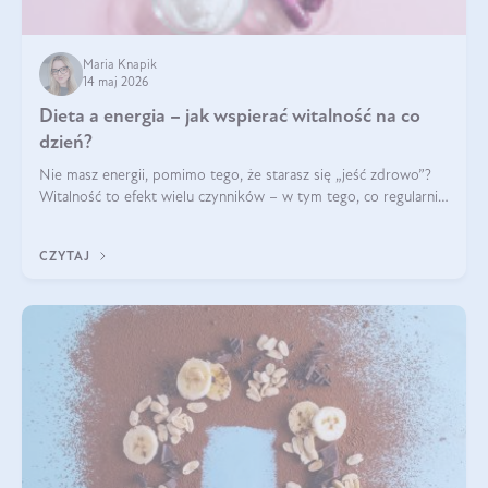
Maria Knapik
14 maj 2026
Dieta a energia – jak wspierać witalność na co
dzień?
Nie masz energii, pomimo tego, że starasz się „jeść zdrowo”?
Witalność to efekt wielu czynników – w tym tego, co regularnie
ląduje na talerzu. Zapotrzebowanie na składniki odżywcze różni
się w zależności od osoby
CZYTAJ