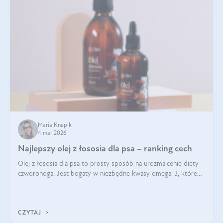
Maria Knapik
4 mar 2026
Najlepszy olej z łososia dla psa – ranking cech
Olej z łososia dla psa to prosty sposób na urozmaicenie diety
czworonoga. Jest bogaty w niezbędne kwasy omega-3, które
mogą pozytywnie wpłynąć na ogólną formę pupila. Na jakie
właściwości tego oleju rybiego warto w szczególności zwrócić
uwagę?
CZYTAJ