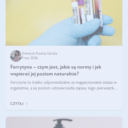
Dietetyk Paulina Górska
9 mar 2026
Ferrytyna – czym jest, jakie są normy i jak
wspierać jej poziom naturalnie?
Ferrytyna to białko odpowiedzialne za magazynowanie żelaza w
organizmie, a jej poziom odzwierciedla zapasy tego pierwiastka.
Warto dowiedzieć się więcej na jej temat, ponieważ niedobór
ferrytyny daje objawy, które mogą utrudniać codzienne
CZYTAJ
funkcjonowanie (