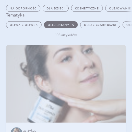
NA ODPORNOŚĆ
DLA DZIECI
KOSMETYCZNE
OLEJOWANIE
Tematyka:
OLIWA Z OLIWEK
OLEJ LNIANY
OLEJ Z CZARNUSZKI
OC
103 artykułów
Iza Sykut