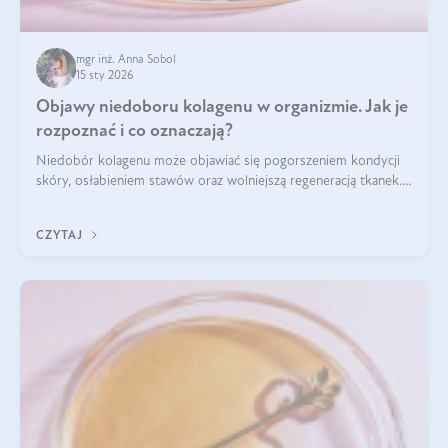
mgr inż. Anna Sobol
15 sty 2026
Objawy niedoboru kolagenu w organizmie. Jak je
rozpoznać i co oznaczają?
Niedobór kolagenu może objawiać się pogorszeniem kondycji
skóry, osłabieniem stawów oraz wolniejszą regeneracją tkanek.
Do najczęstszych sygnałów należą utrata jędrności i
elastyczności skóry, bóle stawów, łamliwość paznokci oraz
CZYTAJ
osłabienie włosów.