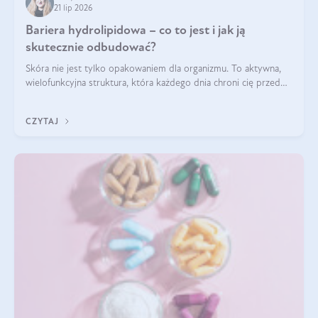
21 lip 2026
Bariera hydrolipidowa – co to jest i jak ją
skutecznie odbudować?
Skóra nie jest tylko opakowaniem dla organizmu. To aktywna,
wielofunkcyjna struktura, która każdego dnia chroni cię przed
utratą wody, wahaniami temperatury i czynnikami
środowiskowymi. Jednym z jej kluczowych elementów jest
CZYTAJ
bariera hydrolipidowa.