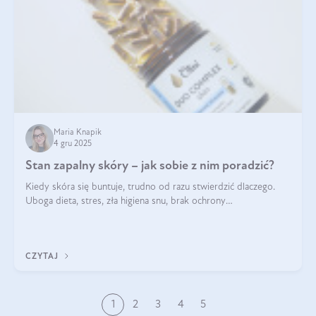
Maria Knapik
4 gru 2025
Stan zapalny skóry – jak sobie z nim poradzić?
Kiedy skóra się buntuje, trudno od razu stwierdzić dlaczego.
Uboga dieta, stres, zła higiena snu, brak ochrony
przeciwsłonecznej – powodów nasilenia stanów zapalnych może
być wiele. Jak poradzić sobie z ich przyczynami i skutkami?
CZYTAJ
1
2
3
4
5