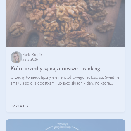
Maria Knapik
5 sty 2026
Które orzechy są najzdrowsze – ranking
Orzechy to nieodłączny element zdrowego jadłospisu. Świetnie
smakują solo, z dodatkami lub jako składnik dań. Po które
orzechy warto sięgać zamiast niezdrowej przekąski? Dowiesz
się z tego tekstu!
CZYTAJ