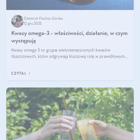
Dietetyk Paulina Górska
12 gru 2025
Kwasy omega-3 - właściwości, działanie, w czym
występują
Kwasy omega 3 to grupа wielonienasyconych kwasów
tłuszczowych, które odgrywają kluczową rolę w prawidłowym
funkcjonowaniu organizmu – wspierają pracę serca, mózgu i
układu odpornościowego.
CZYTAJ