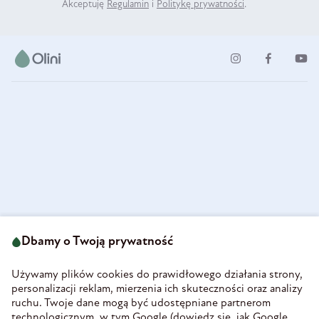
Akceptuję
Regulamin
i
Politykę prywatności
.
ul. Strzegomska 49
693 222 687
58-160 Świebodzice
Dbamy o Twoją prywatność
sklep@olini.pl
Polska
NIP 8860027066
Używamy plików cookies do prawidłowego działania strony,
REGON 890213034
personalizacji reklam, mierzenia ich skuteczności oraz analizy
ruchu. Twoje dane mogą być udostępniane partnerom
INFORMACJE
technologicznym, w tym Google (
dowiedz się, jak Google