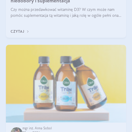
niedobory i suplementacja
Czy można przedawkować witaminę D3? W czym może nam
pomóc suplementacja tą witaminą i jaką rolę w ogóle pełni ona
w naszym ciele? Powszechnie wiadomo, że jej przyjmowanie
zalecane jest jesienią i zimą, ale czy wiesz, dlaczego warto to
CZYTAJ
robić?
mgr inż. Anna Sobol