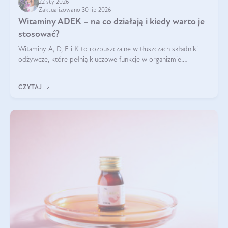
22 sty 2026
Zaktualizowano 30 lip 2026
Witaminy ADEK – na co działają i kiedy warto je
stosować?
Witaminy A, D, E i K to rozpuszczalne w tłuszczach składniki
odżywcze, które pełnią kluczowe funkcje w organizmie.
Wspierają zdrowie skóry i wzroku, odporność, prawidłową
krzepliwość krwi oraz mineralizację kości.
CZYTAJ