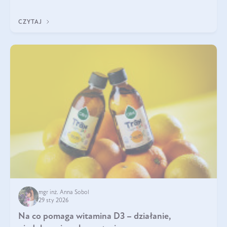
jest między nimi powiązanie – masa mięśniowa może znacznie
poprawić jakość życia. W jaki sposób? W tym wpisie wszystko
CZYTAJ
wyjaśnimy.
mgr inż. Anna Sobol
29 sty 2026
Na co pomaga witamina D3 – działanie,