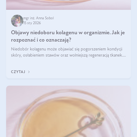
mgr inż. Anna Sobol
15 sty 2026
Objawy niedoboru kolagenu w organizmie. Jak je
rozpoznać i co oznaczają?
Niedobór kolagenu może objawiać się pogorszeniem kondycji
skóry, osłabieniem stawów oraz wolniejszą regeneracją tkanek.
Do najczęstszych sygnałów należą utrata jędrności i
elastyczności skóry, bóle stawów, łamliwość paznokci oraz
CZYTAJ
osłabienie włosów.