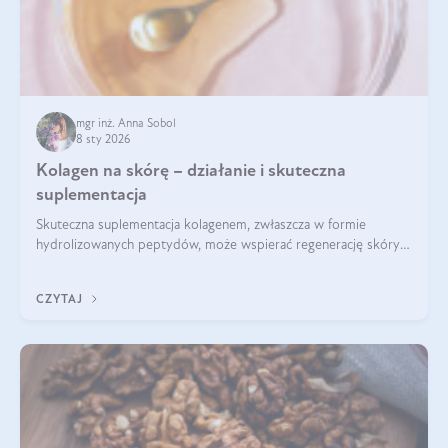
mgr inż. Anna Sobol
8 sty 2026
Kolagen na skórę – działanie i skuteczna
suplementacja
Skuteczna suplementacja kolagenem, zwłaszcza w formie
hydrolizowanych peptydów, może wspierać regenerację skóry i
poprawiać jej wygląd, jeśli jest połączona z odpowiednią dietą i
regularnością stosowania.
CZYTAJ