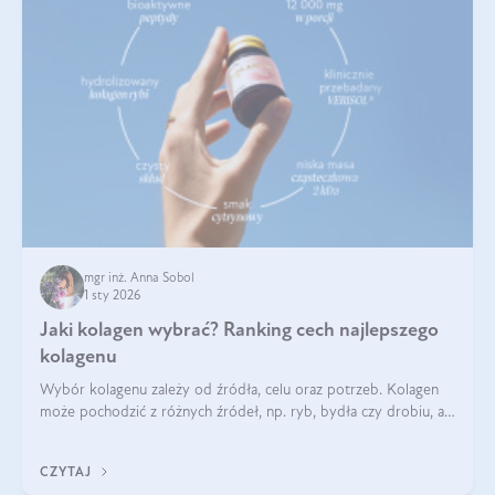
mgr inż. Anna Sobol
1 sty 2026
Jaki kolagen wybrać? Ranking cech najlepszego
kolagenu
Wybór kolagenu zależy od źródła, celu oraz potrzeb. Kolagen
może pochodzić z różnych źródeł, np. ryb, bydła czy drobiu, a
każdy typ ma swoje unikatowe właściwości. Dla skóry najlepiej
sprawdza się kolagen rybi, a dla wspierania stawów — kolagen
CZYTAJ
bydlęcy.