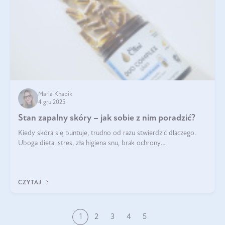
Maria Knapik
4 gru 2025
Stan zapalny skóry – jak sobie z nim poradzić?
Kiedy skóra się buntuje, trudno od razu stwierdzić dlaczego.
Uboga dieta, stres, zła higiena snu, brak ochrony
przeciwsłonecznej – powodów nasilenia stanów zapalnych może
być wiele. Jak poradzić sobie z ich przyczynami i skutkami?
CZYTAJ
1
2
3
4
5