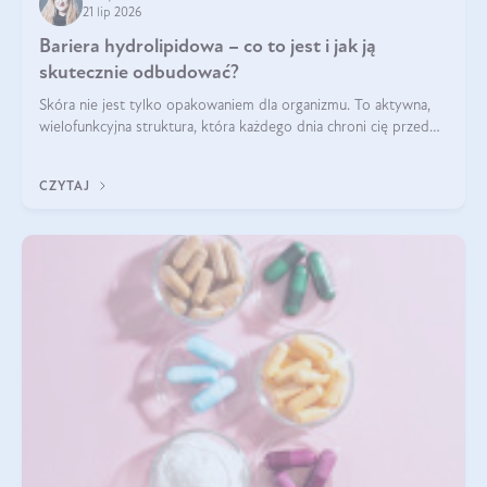
21 lip 2026
Bariera hydrolipidowa – co to jest i jak ją
skutecznie odbudować?
Skóra nie jest tylko opakowaniem dla organizmu. To aktywna,
wielofunkcyjna struktura, która każdego dnia chroni cię przed
utratą wody, wahaniami temperatury i czynnikami
środowiskowymi. Jednym z jej kluczowych elementów jest
CZYTAJ
bariera hydrolipidowa.