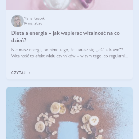
Maria Knapik
14 maj 2026
Dieta a energia – jak wspierać witalność na co
dzień?
Nie masz energii, pomimo tego, że starasz się „jeść zdrowo”?
Witalność to efekt wielu czynników – w tym tego, co regularnie
ląduje na talerzu. Zapotrzebowanie na składniki odżywcze różni
się w zależności od osoby
CZYTAJ