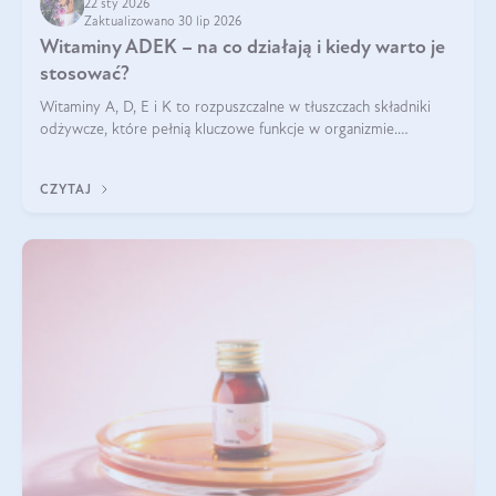
22 sty 2026
Zaktualizowano 30 lip 2026
Witaminy ADEK – na co działają i kiedy warto je
stosować?
Witaminy A, D, E i K to rozpuszczalne w tłuszczach składniki
odżywcze, które pełnią kluczowe funkcje w organizmie.
Wspierają zdrowie skóry i wzroku, odporność, prawidłową
krzepliwość krwi oraz mineralizację kości.
CZYTAJ