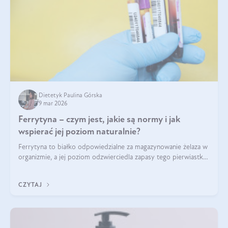
Dietetyk Paulina Górska
9 mar 2026
Ferrytyna – czym jest, jakie są normy i jak
wspierać jej poziom naturalnie?
Ferrytyna to białko odpowiedzialne za magazynowanie żelaza w
organizmie, a jej poziom odzwierciedla zapasy tego pierwiastka.
Warto dowiedzieć się więcej na jej temat, ponieważ niedobór
ferrytyny daje objawy, które mogą utrudniać codzienne
CZYTAJ
funkcjonowanie (