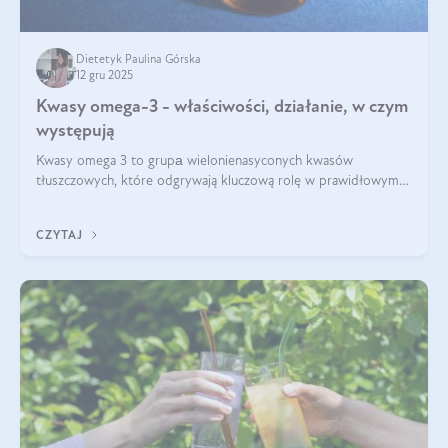
Dietetyk Paulina Górska
12 gru 2025
Kwasy omega-3 - właściwości, działanie, w czym
występują
Kwasy omega 3 to grupа wielonienasyconych kwasów
tłuszczowych, które odgrywają kluczową rolę w prawidłowym
funkcjonowaniu organizmu – wspierają pracę serca, mózgu i
układu odpornościowego.
CZYTAJ