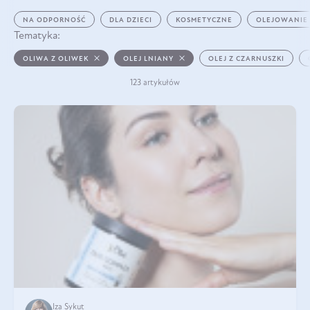
NA ODPORNOŚĆ
DLA DZIECI
KOSMETYCZNE
OLEJOWANIE
Tematyka:
OLIWA Z OLIWEK
OLEJ LNIANY
OLEJ Z CZARNUSZKI
123 artykułów
Iza Sykut