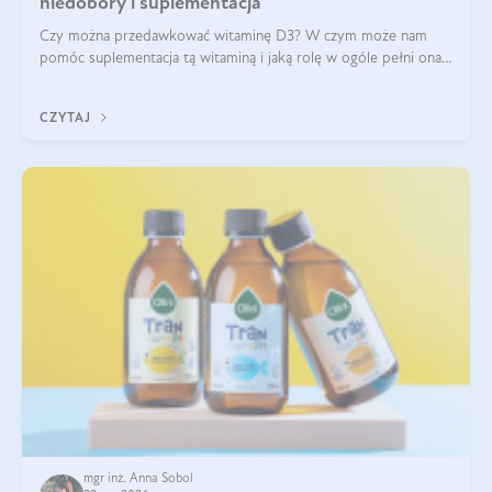
niedobory i suplementacja
Czy można przedawkować witaminę D3? W czym może nam
pomóc suplementacja tą witaminą i jaką rolę w ogóle pełni ona
w naszym ciele? Powszechnie wiadomo, że jej przyjmowanie
zalecane jest jesienią i zimą, ale czy wiesz, dlaczego warto to
CZYTAJ
robić?
mgr inż. Anna Sobol