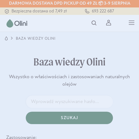
Tłoczony zawsze na zimno
DARMOWA DOSTAWA DPD PICKUP OD 49 ZŁ 📦 3-9 SIERPNIA
Bezpieczna dostawa od 7,49 zł
693 222 687
Darmowa dostawa od 199 zł
Tłoczony zawsze na zimno
BAZA WIEDZY OLINI
Baza wiedzy Olini
Wszystko o właściwościach i zastosowaniach naturalnych
olejów
SZUKAJ
Zastosowanie: