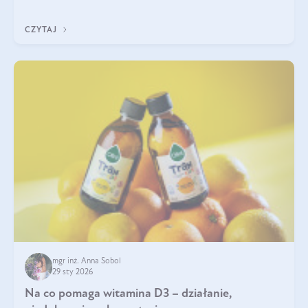
jest między nimi powiązanie – masa mięśniowa może znacznie
poprawić jakość życia. W jaki sposób? W tym wpisie wszystko
CZYTAJ
wyjaśnimy.
mgr inż. Anna Sobol
29 sty 2026
Na co pomaga witamina D3 – działanie,