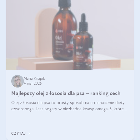
Maria Knapik
4 mar 2026
Najlepszy olej z łososia dla psa – ranking cech
Olej z łososia dla psa to prosty sposób na urozmaicenie diety
czworonoga. Jest bogaty w niezbędne kwasy omega-3, które
mogą pozytywnie wpłynąć na ogólną formę pupila. Na jakie
właściwości tego oleju rybiego warto w szczególności zwrócić
uwagę?
CZYTAJ