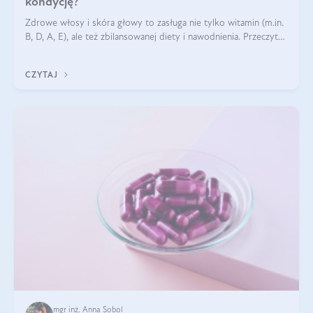
kondycję?
Zdrowe włosy i skóra głowy to zasługa nie tylko witamin (m.in.
B, D, A, E), ale też zbilansowanej diety i nawodnienia. Przeczytaj
nasz artykuł i dowiedz się, które składniki najskuteczniej hamują
wypadanie włosów.
CZYTAJ
mgr inż. Anna Sobol