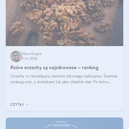
Maria Knapik
5 sty 2026
Które orzechy są najzdrowsze – ranking
Orzechy to nieodłączny element zdrowego jadłospisu. Świetnie
smakują solo, z dodatkami lub jako składnik dań. Po które
orzechy warto sięgać zamiast niezdrowej przekąski? Dowiesz
się z tego tekstu!
CZYTAJ