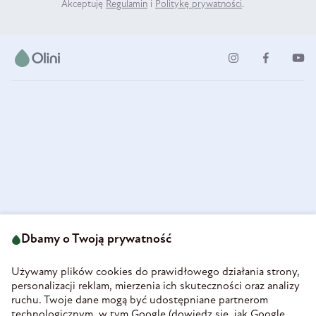
Akceptuję
Regulamin
i
Politykę prywatności
.
ul. Strzegomska 49
693 222 687
58-160 Świebodzice
Dbamy o Twoją prywatność
sklep@olini.pl
Polska
NIP 8860027066
Używamy plików cookies do prawidłowego działania strony,
REGON 890213034
personalizacji reklam, mierzenia ich skuteczności oraz analizy
ruchu. Twoje dane mogą być udostępniane partnerom
INFORMACJE
technologicznym, w tym Google (
dowiedz się, jak Google