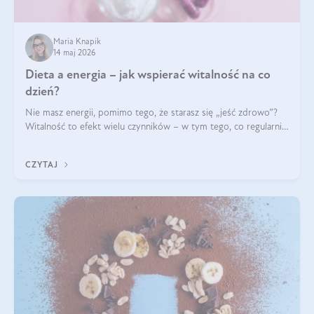
Maria Knapik
14 maj 2026
Dieta a energia – jak wspierać witalność na co
dzień?
Nie masz energii, pomimo tego, że starasz się „jeść zdrowo”?
Witalność to efekt wielu czynników – w tym tego, co regularnie
ląduje na talerzu. Zapotrzebowanie na składniki odżywcze różni
się w zależności od osoby
CZYTAJ