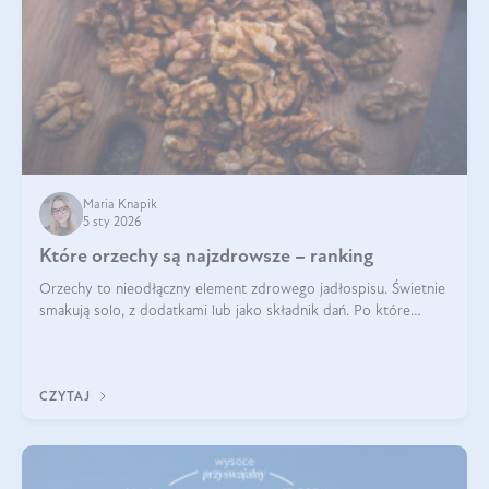
Maria Knapik
5 sty 2026
Które orzechy są najzdrowsze – ranking
Orzechy to nieodłączny element zdrowego jadłospisu. Świetnie
smakują solo, z dodatkami lub jako składnik dań. Po które
orzechy warto sięgać zamiast niezdrowej przekąski? Dowiesz
się z tego tekstu!
CZYTAJ