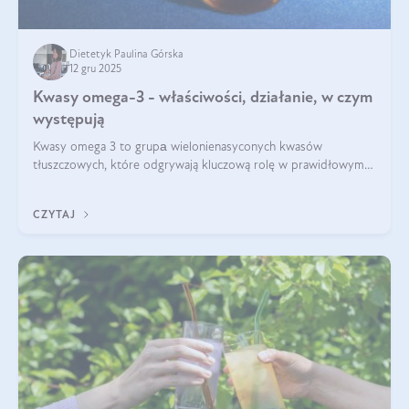
Dietetyk Paulina Górska
12 gru 2025
Kwasy omega-3 - właściwości, działanie, w czym
występują
Kwasy omega 3 to grupа wielonienasyconych kwasów
tłuszczowych, które odgrywają kluczową rolę w prawidłowym
funkcjonowaniu organizmu – wspierają pracę serca, mózgu i
układu odpornościowego.
CZYTAJ