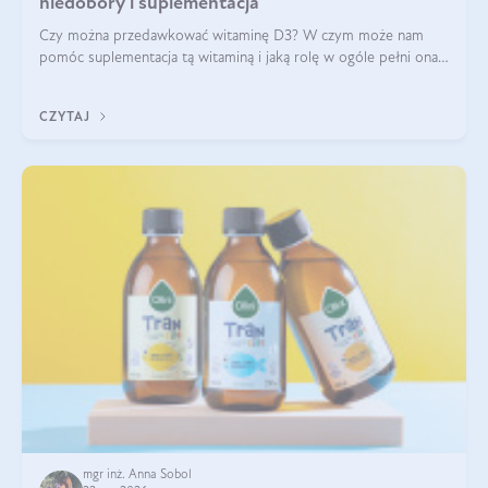
niedobory i suplementacja
Czy można przedawkować witaminę D3? W czym może nam
pomóc suplementacja tą witaminą i jaką rolę w ogóle pełni ona
w naszym ciele? Powszechnie wiadomo, że jej przyjmowanie
zalecane jest jesienią i zimą, ale czy wiesz, dlaczego warto to
CZYTAJ
robić?
mgr inż. Anna Sobol