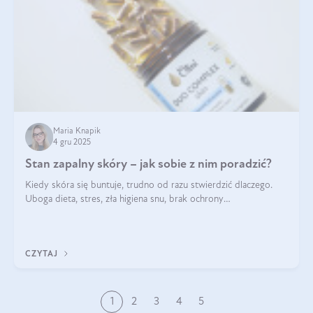
Maria Knapik
4 gru 2025
Stan zapalny skóry – jak sobie z nim poradzić?
Kiedy skóra się buntuje, trudno od razu stwierdzić dlaczego.
Uboga dieta, stres, zła higiena snu, brak ochrony
przeciwsłonecznej – powodów nasilenia stanów zapalnych może
być wiele. Jak poradzić sobie z ich przyczynami i skutkami?
CZYTAJ
1
2
3
4
5