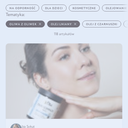
NA ODPORNOŚĆ
DLA DZIECI
KOSMETYCZNE
OLEJOWANIE
Tematyka:
OLIWA Z OLIWEK
OLEJ LNIANY
OLEJ Z CZARNUSZKI
118 artykułów
Iza Sykut