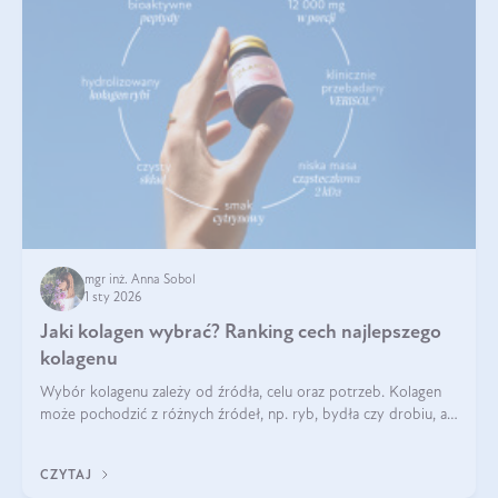
mgr inż. Anna Sobol
1 sty 2026
Jaki kolagen wybrać? Ranking cech najlepszego
kolagenu
Wybór kolagenu zależy od źródła, celu oraz potrzeb. Kolagen
może pochodzić z różnych źródeł, np. ryb, bydła czy drobiu, a
każdy typ ma swoje unikatowe właściwości. Dla skóry najlepiej
sprawdza się kolagen rybi, a dla wspierania stawów — kolagen
CZYTAJ
bydlęcy.