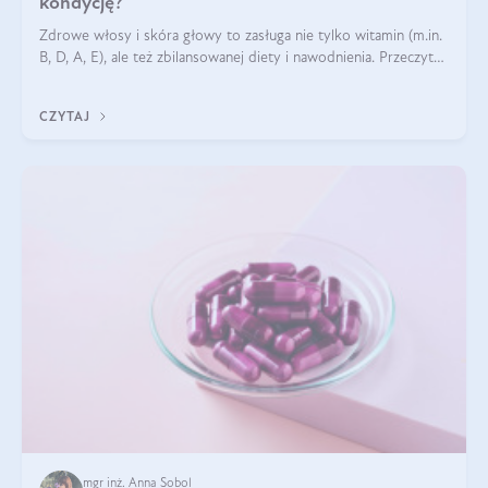
kondycję?
Zdrowe włosy i skóra głowy to zasługa nie tylko witamin (m.in.
B, D, A, E), ale też zbilansowanej diety i nawodnienia. Przeczytaj
nasz artykuł i dowiedz się, które składniki najskuteczniej hamują
wypadanie włosów.
CZYTAJ
mgr inż. Anna Sobol