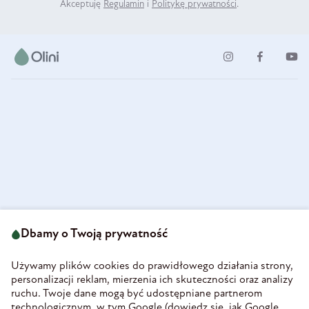
Akceptuję
Regulamin
i
Politykę prywatności
.
ul. Strzegomska 49
693 222 687
58-160 Świebodzice
Dbamy o Twoją prywatność
sklep@olini.pl
Polska
NIP 8860027066
Używamy plików cookies do prawidłowego działania strony,
REGON 890213034
personalizacji reklam, mierzenia ich skuteczności oraz analizy
ruchu. Twoje dane mogą być udostępniane partnerom
INFORMACJE
technologicznym, w tym Google (
dowiedz się, jak Google