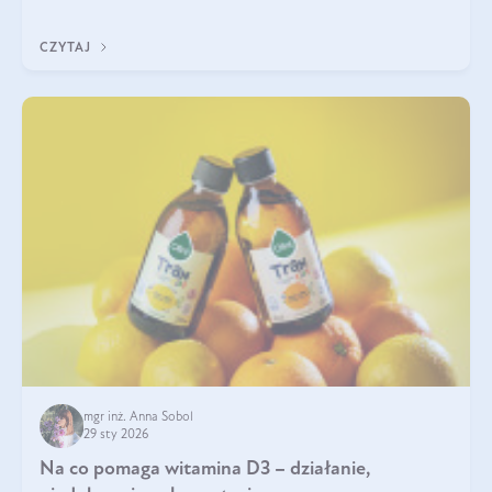
jest między nimi powiązanie – masa mięśniowa może znacznie
poprawić jakość życia. W jaki sposób? W tym wpisie wszystko
CZYTAJ
wyjaśnimy.
mgr inż. Anna Sobol
29 sty 2026
Na co pomaga witamina D3 – działanie,