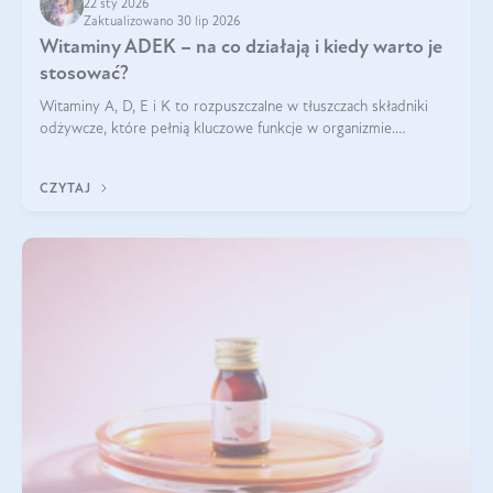
22 sty 2026
Zaktualizowano 30 lip 2026
Witaminy ADEK – na co działają i kiedy warto je
stosować?
Witaminy A, D, E i K to rozpuszczalne w tłuszczach składniki
odżywcze, które pełnią kluczowe funkcje w organizmie.
Wspierają zdrowie skóry i wzroku, odporność, prawidłową
krzepliwość krwi oraz mineralizację kości.
CZYTAJ