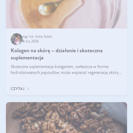
mgr inż. Anna Sobol
8 sty 2026
Kolagen na skórę – działanie i skuteczna
suplementacja
Skuteczna suplementacja kolagenem, zwłaszcza w formie
hydrolizowanych peptydów, może wspierać regenerację skóry i
poprawiać jej wygląd, jeśli jest połączona z odpowiednią dietą i
regularnością stosowania.
CZYTAJ