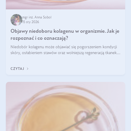
mgr inż. Anna Sobol
15 sty 2026
Objawy niedoboru kolagenu w organizmie. Jak je
rozpoznać i co oznaczają?
Niedobór kolagenu może objawiać się pogorszeniem kondycji
skóry, osłabieniem stawów oraz wolniejszą regeneracją tkanek.
Do najczęstszych sygnałów należą utrata jędrności i
elastyczności skóry, bóle stawów, łamliwość paznokci oraz
CZYTAJ
osłabienie włosów.