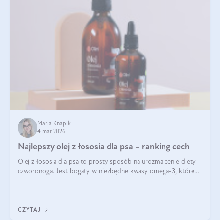
Maria Knapik
4 mar 2026
Najlepszy olej z łososia dla psa – ranking cech
Olej z łososia dla psa to prosty sposób na urozmaicenie diety
czworonoga. Jest bogaty w niezbędne kwasy omega-3, które
mogą pozytywnie wpłynąć na ogólną formę pupila. Na jakie
właściwości tego oleju rybiego warto w szczególności zwrócić
uwagę?
CZYTAJ