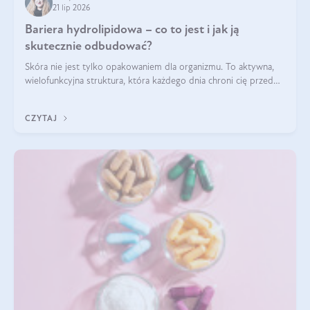
21 lip 2026
Bariera hydrolipidowa – co to jest i jak ją
skutecznie odbudować?
Skóra nie jest tylko opakowaniem dla organizmu. To aktywna,
wielofunkcyjna struktura, która każdego dnia chroni cię przed
utratą wody, wahaniami temperatury i czynnikami
środowiskowymi. Jednym z jej kluczowych elementów jest
CZYTAJ
bariera hydrolipidowa.