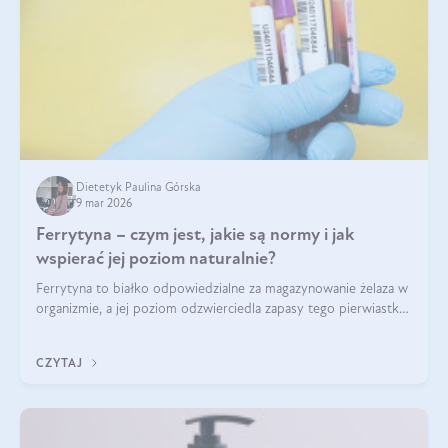
Dietetyk Paulina Górska
9 mar 2026
Ferrytyna – czym jest, jakie są normy i jak
wspierać jej poziom naturalnie?
Ferrytyna to białko odpowiedzialne za magazynowanie żelaza w
organizmie, a jej poziom odzwierciedla zapasy tego pierwiastka.
Warto dowiedzieć się więcej na jej temat, ponieważ niedobór
ferrytyny daje objawy, które mogą utrudniać codzienne
CZYTAJ
funkcjonowanie (