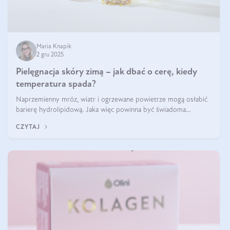
Maria Knapik
2 gru 2025
Pielęgnacja skóry zimą – jak dbać o cerę, kiedy
temperatura spada?
Naprzemienny mróz, wiatr i ogrzewane powietrze mogą osłabić
barierę hydrolipidową. Jaka więc powinna być świadoma
pielęgnacja w okresie chłodnych miesięcy?
CZYTAJ