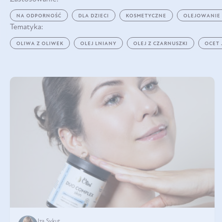
NA ODPORNOŚĆ
DLA DZIECI
KOSMETYCZNE
OLEJOWANIE
Tematyka:
OLIWA Z OLIWEK
OLEJ LNIANY
OLEJ Z CZARNUSZKI
OCET
Iza Sykut