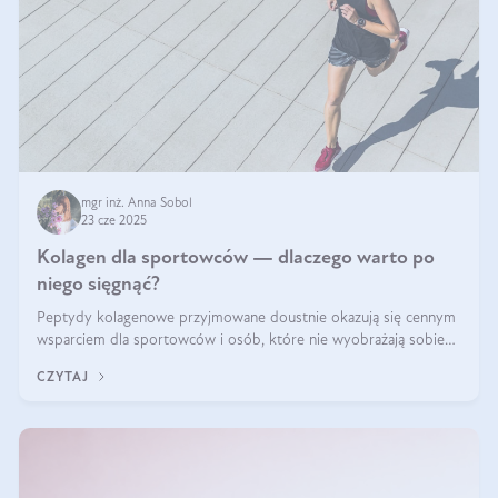
mgr inż. Anna Sobol
23 cze 2025
Kolagen dla sportowców — dlaczego warto po
niego sięgnąć?
Peptydy kolagenowe przyjmowane doustnie okazują się cennym
wsparciem dla sportowców i osób, które nie wyobrażają sobie
życia bez intensywnego ruchu.
CZYTAJ