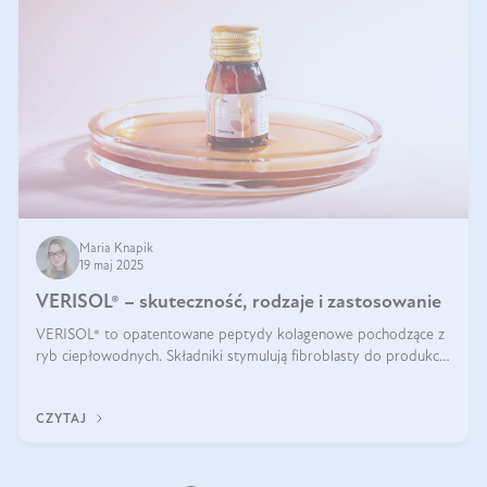
Maria Knapik
19 maj 2025
VERISOL® – skuteczność, rodzaje i zastosowanie
VERISOL® to opatentowane peptydy kolagenowe pochodzące z
ryb ciepłowodnych. Składniki stymulują fibroblasty do produkcji
kolagenu i elastyny w skórze. Kolagen VERISOL® zapewnia
wysoką biodostępność i umożliwia skuteczne dotarcie do
CZYTAJ
komórek skóry.