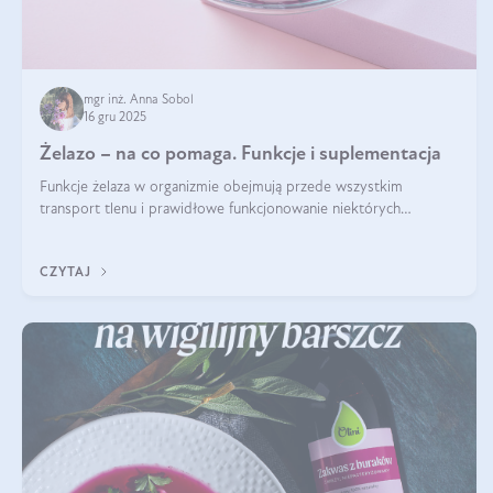
mgr inż. Anna Sobol
16 gru 2025
Żelazo – na co pomaga. Funkcje i suplementacja
Funkcje żelaza w organizmie obejmują przede wszystkim
transport tlenu i prawidłowe funkcjonowanie niektórych
enzymów. Żelazo odpowiada też za działanie układu
immunologicznego i nerwowego, szczególnie na wczesnym
CZYTAJ
etapie życia.