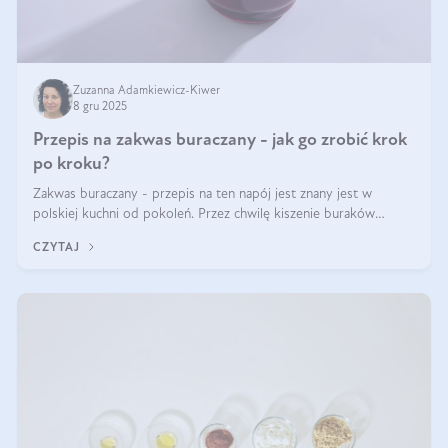
Zuzanna Adamkiewicz-Kiwer
8 gru 2025
Przepis na zakwas buraczany - jak go zrobić krok
po kroku?
Zakwas buraczany - przepis na ten napój jest znany jest w
polskiej kuchni od pokoleń. Przez chwilę kiszenie buraków
czerwonych zostało zapomniane, by w ostatnim czasie powrócić
CZYTAJ
na fali popularności na