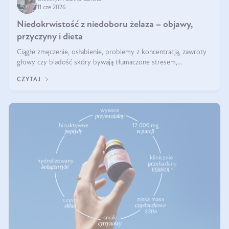
11 cze 2026
Niedokrwistość z niedoboru żelaza – objawy,
przyczyny i dieta
Ciągłe zmęczenie, osłabienie, problemy z koncentracją, zawroty
głowy czy bladość skóry bywają tłumaczone stresem,
przepracowaniem lub niedoborem snu. Tymczasem ich przyczyną
CZYTAJ
może być niedokrwistość z niedoboru żelaza.