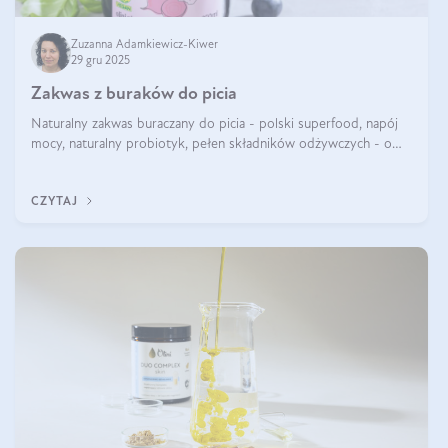
Zuzanna Adamkiewicz-Kiwer
29 gru 2025
Zakwas z buraków do picia
Naturalny zakwas buraczany do picia - polski superfood, napój
mocy, naturalny probiotyk, pełen składników odżywczych - o
zakwasie z buraka mówi się w samych superlatywach. Niektórzy
z Was usłyszeli o
CZYTAJ