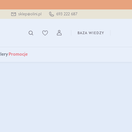
sklep@olini.pl
693 222 687
BAZA WIEDZY
lery
Promocje