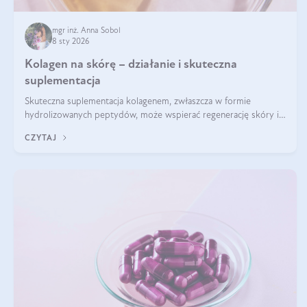
mgr inż. Anna Sobol
8 sty 2026
Kolagen na skórę – działanie i skuteczna
suplementacja
Skuteczna suplementacja kolagenem, zwłaszcza w formie
hydrolizowanych peptydów, może wspierać regenerację skóry i
poprawiać jej wygląd, jeśli jest połączona z odpowiednią dietą i
CZYTAJ
regularnością stosowania.