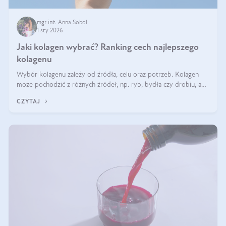
mgr inż. Anna Sobol
1 sty 2026
Jaki kolagen wybrać? Ranking cech najlepszego
kolagenu
Wybór kolagenu zależy od źródła, celu oraz potrzeb. Kolagen
może pochodzić z różnych źródeł, np. ryb, bydła czy drobiu, a
każdy typ ma swoje unikatowe właściwości. Dla skóry najlepiej
CZYTAJ
sprawdza się kolagen rybi, a dla wspierania stawów — kolagen
bydlęcy.