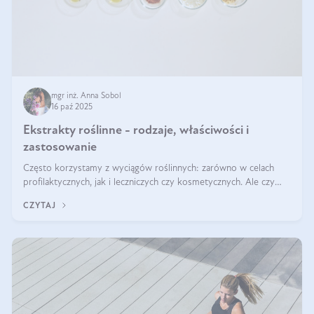
mgr inż. Anna Sobol
16 paź 2025
Ekstrakty roślinne - rodzaje, właściwości i
zastosowanie
Często korzystamy z wyciągów roślinnych: zarówno w celach
profilaktycznych, jak i leczniczych czy kosmetycznych. Ale czy
zastanawialiście się, na czym polega cały proces wydobywania
CZYTAJ
tych substancji z roślin?