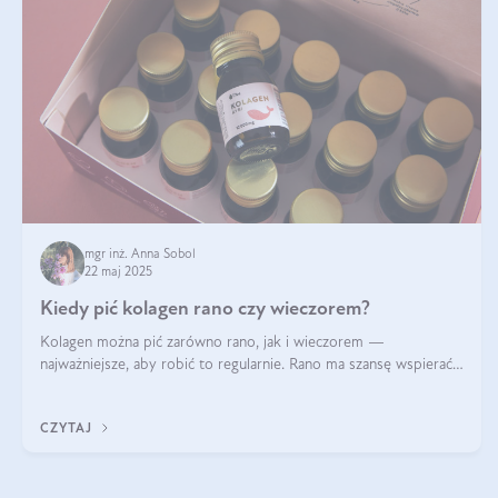
mgr inż. Anna Sobol
22 maj 2025
Kiedy pić kolagen rano czy wieczorem?
Kolagen można pić zarówno rano, jak i wieczorem —
najważniejsze, aby robić to regularnie. Rano ma szansę wspierać
energię i metabolizm, a wieczorem regenerację organizmu
podczas snu.
CZYTAJ