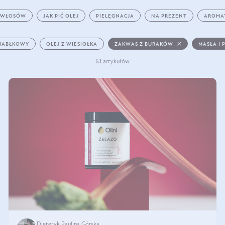
 WŁOSÓW
JAK PIĆ OLEJ
PIELĘGNACJA
NA PREZENT
AROMA
 JABŁKOWY
OLEJ Z WIESIOŁKA
ZAKWAS Z BURAKÓW
MASŁA I 
63 artykułów
Dietetyk Paulina Górska