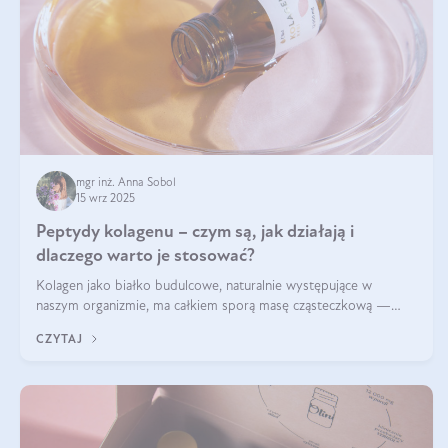
mgr inż. Anna Sobol
15 wrz 2025
Peptydy kolagenu – czym są, jak działają i
dlaczego warto je stosować?
Kolagen jako białko budulcowe, naturalnie występujące w
naszym organizmie, ma całkiem sporą masę cząsteczkową —
nawet do 300 kDa. Jeśli chcielibyśmy suplementować go w tej
CZYTAJ
formie, byłby trudno strawialny. Aby był lepiej przyswajalny i
bardziej biodostępny