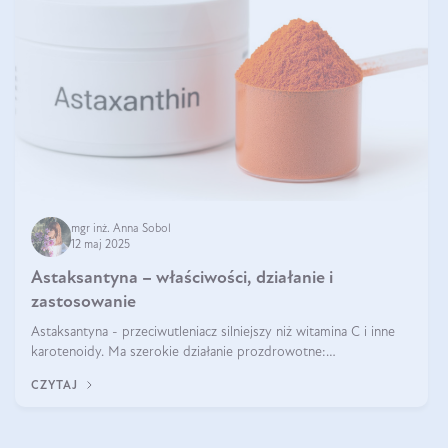
mgr inż. Anna Sobol
12 maj 2025
Astaksantyna – właściwości, działanie i
zastosowanie
Astaksantyna - przeciwutleniacz silniejszy niż witamina C i inne
karotenoidy. Ma szerokie działanie prozdrowotne:
przeciwzapalne, przeciwnowotworowe i immunomodulacyjne.
CZYTAJ