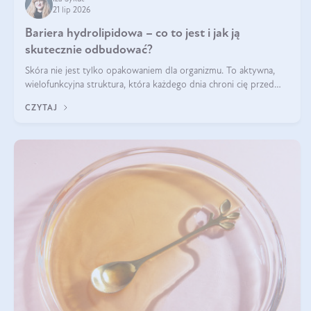
21 lip 2026
Bariera hydrolipidowa – co to jest i jak ją
skutecznie odbudować?
Skóra nie jest tylko opakowaniem dla organizmu. To aktywna,
wielofunkcyjna struktura, która każdego dnia chroni cię przed
utratą wody, wahaniami temperatury i czynnikami
CZYTAJ
środowiskowymi. Jednym z jej kluczowych elementów jest
bariera hydrolipidowa.