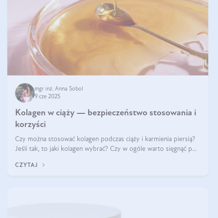
mgr inż. Anna Sobol
9 cze 2025
Kolagen w ciąży — bezpieczeństwo stosowania i
korzyści
Czy można stosować kolagen podczas ciąży i karmienia piersią?
Jeśli tak, to jaki kolagen wybrać? Czy w ogóle warto sięgnąć po
ten rodzaj suplementacji?
CZYTAJ