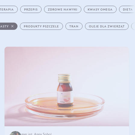
TERAPIA
PRZEPIS
ZDROWE NAWYKI
KWASY OMEGA
DIETA
PASTY
PRODUKTY PSZCZELE
TRAN
OLEJE DLA ZWIERZĄT
mgr inż. Anna Sobol