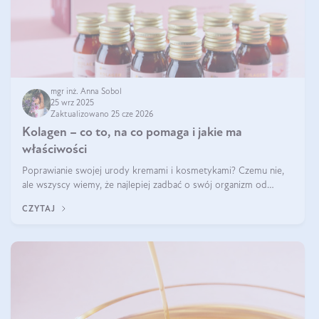
mgr inż. Anna Sobol
25 wrz 2025
Zaktualizowano 25 cze 2026
Kolagen – co to, na co pomaga i jakie ma
właściwości
Poprawianie swojej urody kremami i kosmetykami? Czemu nie,
ale wszyscy wiemy, że najlepiej zadbać o swój organizm od
wewnątrz — to solidna podstawa do tego, by nasz wygląd
CZYTAJ
zewnętrzny prezentował się zdrowo i atrakcyjnie. Stosowanie
wysokiej jakości suplem