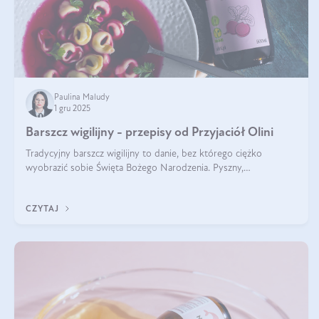
Paulina Maludy
1 gru 2025
Barszcz wigilijny - przepisy od Przyjaciół Olini
Tradycyjny barszcz wigilijny to danie, bez którego ciężko
wyobrazić sobie Święta Bożego Narodzenia. Pyszny,
aromatyczny, esencjonalny, pachnący grzybami, o pięknym
klarownym kolorze. W czym tkwi tajem
CZYTAJ