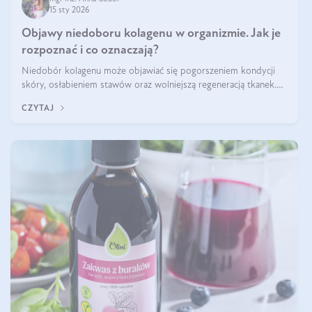
15 sty 2026
Objawy niedoboru kolagenu w organizmie. Jak je
rozpoznać i co oznaczają?
Niedobór kolagenu może objawiać się pogorszeniem kondycji
skóry, osłabieniem stawów oraz wolniejszą regeneracją tkanek.
Do najczęstszych sygnałów należą utrata jędrności i elastyczności
CZYTAJ
skóry, bóle stawów, łamliwość paznokci oraz osłabienie włosów.