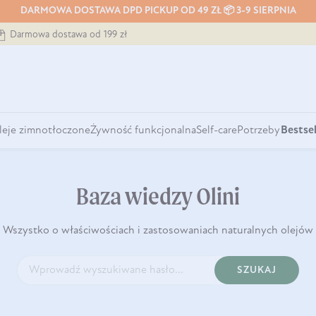
DARMOWA DOSTAWA DPD PICKUP OD 49 ZŁ 📦 3-9 SIERPNIA
Darmowa dostawa od 199 zł
leje zimnotłoczone
Żywność funkcjonalna
Self-care
Potrzeby
Bestsel
Baza wiedzy Olini
Wszystko o właściwościach i zastosowaniach naturalnych olejów
SZUKAJ