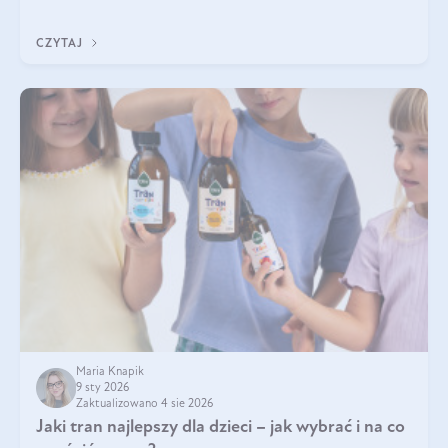
Do najczęstszych sygnałów należą utrata jędrności i
elastyczności skóry, bóle stawów, łamliwość paznokci oraz
CZYTAJ
osłabienie włosów.
Maria Knapik
9 sty 2026
Zaktualizowano 4 sie 2026
Jaki tran najlepszy dla dzieci – jak wybrać i na co