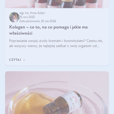
mgr inż. Anna Sobol
25 wrz 2025
Zaktualizowano 25 cze 2026
Kolagen – co to, na co pomaga i jakie ma
właściwości
Poprawianie swojej urody kremami i kosmetykami? Czemu nie,
ale wszyscy wiemy, że najlepiej zadbać o swój organizm od
wewnątrz — to solidna podstawa do tego, by nasz wygląd
zewnętrzny prezentował się zdrowo i atrakcyjnie. Stosowanie
CZYTAJ
wysokiej jakości suplem