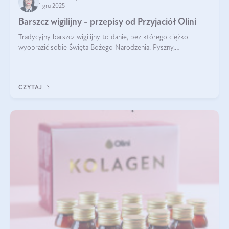
1 gru 2025
Barszcz wigilijny - przepisy od Przyjaciół Olini
Tradycyjny barszcz wigilijny to danie, bez którego ciężko
wyobrazić sobie Święta Bożego Narodzenia. Pyszny,
aromatyczny, esencjonalny, pachnący grzybami, o pięknym
klarownym kolorze. W czym tkwi tajem
CZYTAJ