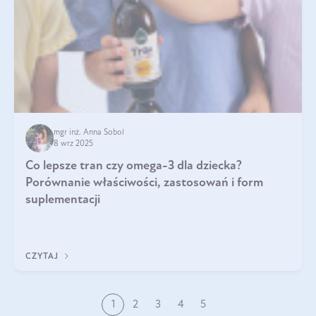
mgr inż. Anna Sobol
8 wrz 2025
Co lepsze tran czy omega-3 dla dziecka?
Porównanie właściwości, zastosowań i form
suplementacji
CZYTAJ
1
2
3
4
5