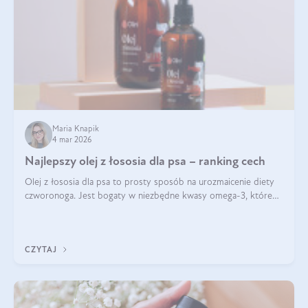
Maria Knapik
4 mar 2026
Najlepszy olej z łososia dla psa – ranking cech
Olej z łososia dla psa to prosty sposób na urozmaicenie diety
czworonoga. Jest bogaty w niezbędne kwasy omega-3, które
mogą pozytywnie wpłynąć na ogólną formę pupila. Na jakie
właściwości tego oleju rybiego warto w szczególności zwrócić
uwagę?
CZYTAJ