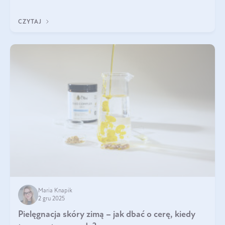
czerwonych zostało zapomniane, by w ostatnim czasie powrócić
na fali popularności na
CZYTAJ
Maria Knapik
2 gru 2025
Pielęgnacja skóry zimą – jak dbać o cerę, kiedy