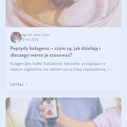
mgr inż. Anna Sobol
15 wrz 2025
Peptydy kolagenu – czym są, jak działają i
dlaczego warto je stosować?
Kolagen jako białko budulcowe, naturalnie występujące w
naszym organizmie, ma całkiem sporą masę cząsteczkową —
nawet do 300 kDa. Jeśli chcielibyśmy suplementować go w tej
formie, byłby trudno strawialny. Aby był lepiej przyswajalny i
CZYTAJ
bardziej biodostępny