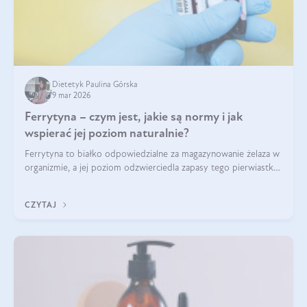
Dietetyk Paulina Górska
9 mar 2026
Ferrytyna – czym jest, jakie są normy i jak
wspierać jej poziom naturalnie?
Ferrytyna to białko odpowiedzialne za magazynowanie żelaza w
organizmie, a jej poziom odzwierciedla zapasy tego pierwiastka.
Warto dowiedzieć się więcej na jej temat, ponieważ niedobór
ferrytyny daje objawy, które mogą utrudniać codzienne
CZYTAJ
funkcjonowanie (