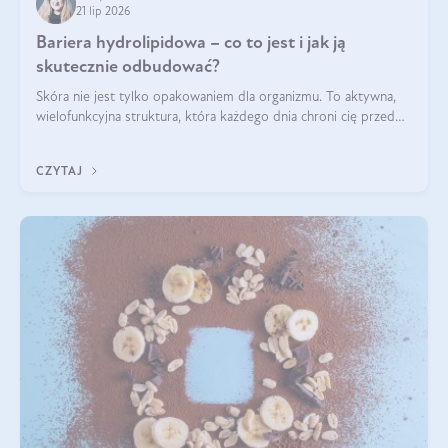
21 lip 2026
Bariera hydrolipidowa – co to jest i jak ją
skutecznie odbudować?
Skóra nie jest tylko opakowaniem dla organizmu. To aktywna,
wielofunkcyjna struktura, która każdego dnia chroni cię przed
utratą wody, wahaniami temperatury i czynnikami
środowiskowymi. Jednym z jej kluczowych elementów jest
CZYTAJ
bariera hydrolipidowa.