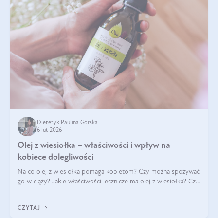
Dietetyk Paulina Górska
6 lut 2026
Olej z wiesiołka – właściwości i wpływ na
kobiece dolegliwości
Na co olej z wiesiołka pomaga kobietom? Czy można spożywać
go w ciąży? Jakie właściwości lecznicze ma olej z wiesiołka? Czy
jego skuteczność potwierdzają badania? Ile trzeba czekać na
efekty? Jaka jes
CZYTAJ