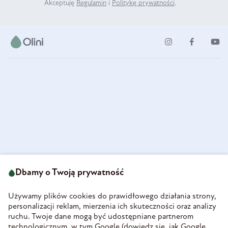
Akceptuję
Regulamin
i
Politykę prywatności
.
ul. Strzegomska 49
693 222 687
58-160 Świebodzice
Dbamy o Twoją prywatność
sklep@olini.pl
Polska
NIP 8860027066
Używamy plików cookies do prawidłowego działania strony,
REGON 890213034
personalizacji reklam, mierzenia ich skuteczności oraz analizy
ruchu. Twoje dane mogą być udostępniane partnerom
INFORMACJE
technologicznym, w tym Google (
dowiedz się, jak Google