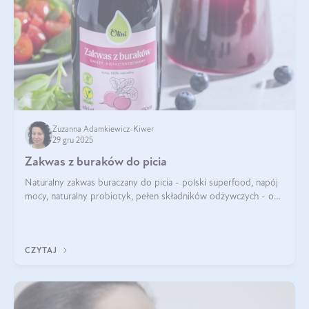
Zuzanna Adamkiewicz-Kiwer
29 gru 2025
Zakwas z buraków do picia
Naturalny zakwas buraczany do picia - polski superfood, napój
mocy, naturalny probiotyk, pełen składników odżywczych - o
zakwasie z buraka mówi się w samych superlatywach. Niektórzy
z Was usłyszeli o
CZYTAJ