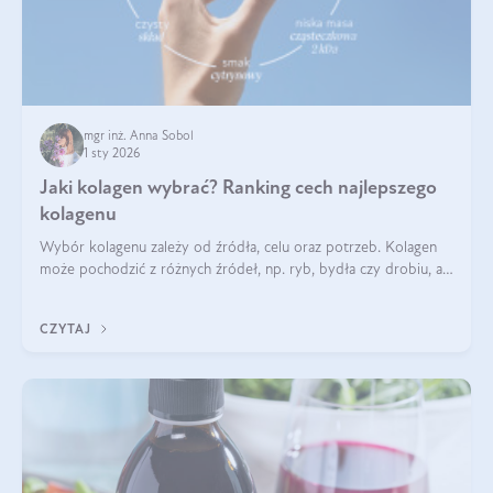
mgr inż. Anna Sobol
1 sty 2026
Jaki kolagen wybrać? Ranking cech najlepszego
kolagenu
Wybór kolagenu zależy od źródła, celu oraz potrzeb. Kolagen
może pochodzić z różnych źródeł, np. ryb, bydła czy drobiu, a
każdy typ ma swoje unikatowe właściwości. Dla skóry najlepiej
sprawdza się kolagen rybi, a dla wspierania stawów — kolagen
CZYTAJ
bydlęcy.