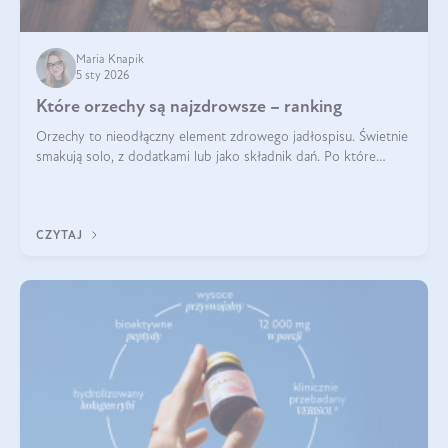
Maria Knapik
5 sty 2026
Które orzechy są najzdrowsze – ranking
Orzechy to nieodłączny element zdrowego jadłospisu. Świetnie
smakują solo, z dodatkami lub jako składnik dań. Po które
orzechy warto sięgać zamiast niezdrowej przekąski? Dowiesz
się z tego tekstu!
CZYTAJ