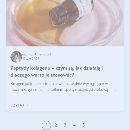
mgr inż. Anna Sobol
15 wrz 2025
Peptydy kolagenu – czym są, jak działają i
dlaczego warto je stosować?
Kolagen jako białko budulcowe, naturalnie występujące w
naszym organizmie, ma całkiem sporą masę cząsteczkową —
nawet do 300 kDa. Jeśli chcielibyśmy suplementować go w tej
formie, byłby trudno strawialny. Aby był lepiej przyswajalny i
CZYTAJ
bardziej biodostępny
1
2
3
4
5