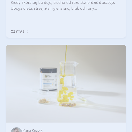
Kiedy skóra się buntuje, trudno od razu stwierdzić dlaczego.
Uboga dieta, stres, zła higiena snu, brak ochrony
przeciwsłonecznej – powodów nasilenia stanów zapalnych może
być wiele. Jak poradzić sobie z ich przyczynami i skutkami?
CZYTAJ
Maria Knapik