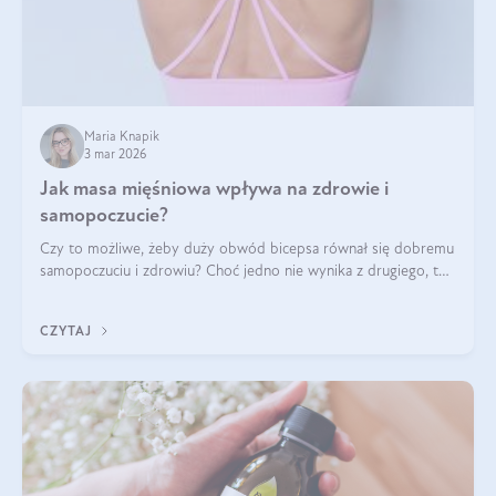
Maria Knapik
3 mar 2026
Jak masa mięśniowa wpływa na zdrowie i
samopoczucie?
Czy to możliwe, żeby duży obwód bicepsa równał się dobremu
samopoczuciu i zdrowiu? Choć jedno nie wynika z drugiego, to
jest między nimi powiązanie – masa mięśniowa może znacznie
poprawić jakość życia. W jaki sposób? W tym wpisie wszystko
CZYTAJ
wyjaśnimy.