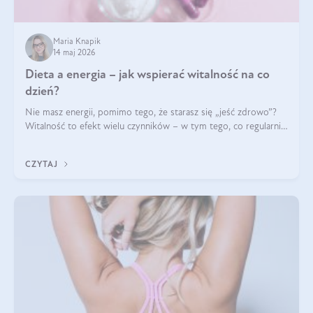
Maria Knapik
14 maj 2026
Dieta a energia – jak wspierać witalność na co
dzień?
Nie masz energii, pomimo tego, że starasz się „jeść zdrowo”?
Witalność to efekt wielu czynników – w tym tego, co regularnie
ląduje na talerzu. Zapotrzebowanie na składniki odżywcze różni
się w zależności od osoby
CZYTAJ