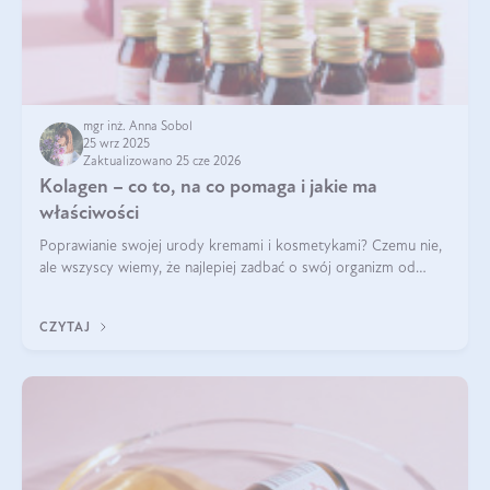
mgr inż. Anna Sobol
25 wrz 2025
Zaktualizowano 25 cze 2026
Kolagen – co to, na co pomaga i jakie ma
właściwości
Poprawianie swojej urody kremami i kosmetykami? Czemu nie,
ale wszyscy wiemy, że najlepiej zadbać o swój organizm od
wewnątrz — to solidna podstawa do tego, by nasz wygląd
zewnętrzny prezentował się zdrowo i atrakcyjnie. Stosowanie
CZYTAJ
wysokiej jakości suplem