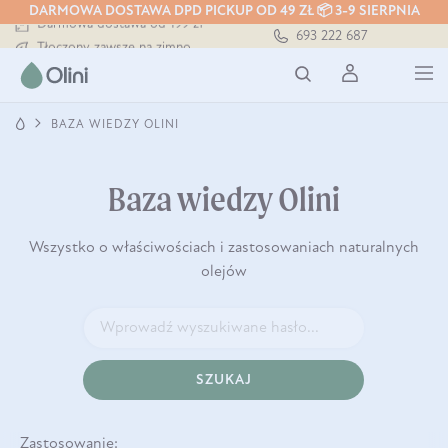
DARMOWA DOSTAWA DPD PICKUP OD 49 ZŁ 📦 3-9 SIERPNIA
Darmowa dostawa od 199 zł
693 222 687
Tłoczony zawsze na zimno
Bezpieczna dostawa od 7,49 zł
Darmowa dostawa od 199 zł
Tłoczony zawsze na zimno
BAZA WIEDZY OLINI
Baza wiedzy Olini
Wszystko o właściwościach i zastosowaniach naturalnych
olejów
SZUKAJ
Zastosowanie: