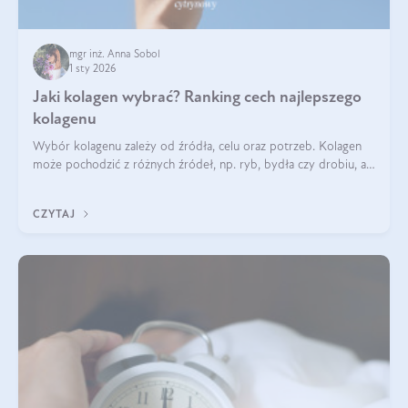
mgr inż. Anna Sobol
1 sty 2026
Jaki kolagen wybrać? Ranking cech najlepszego
kolagenu
Wybór kolagenu zależy od źródła, celu oraz potrzeb. Kolagen
może pochodzić z różnych źródeł, np. ryb, bydła czy drobiu, a
każdy typ ma swoje unikatowe właściwości. Dla skóry najlepiej
sprawdza się kolagen rybi, a dla wspierania stawów — kolagen
CZYTAJ
bydlęcy.