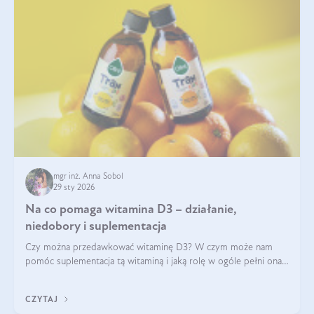
mgr inż. Anna Sobol
29 sty 2026
Na co pomaga witamina D3 – działanie,
niedobory i suplementacja
Czy można przedawkować witaminę D3? W czym może nam
pomóc suplementacja tą witaminą i jaką rolę w ogóle pełni ona
w naszym ciele? Powszechnie wiadomo, że jej przyjmowanie
zalecane jest jesienią i zimą, ale czy wiesz, dlaczego warto to
CZYTAJ
robić?