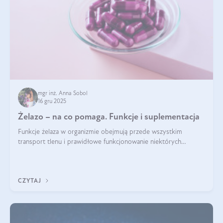
mgr inż. Anna Sobol
16 gru 2025
Żelazo – na co pomaga. Funkcje i suplementacja
Funkcje żelaza w organizmie obejmują przede wszystkim
transport tlenu i prawidłowe funkcjonowanie niektórych
enzymów. Żelazo odpowiada też za działanie układu
immunologicznego i nerwowego, szczególnie na wczesnym
etapie życia.
CZYTAJ