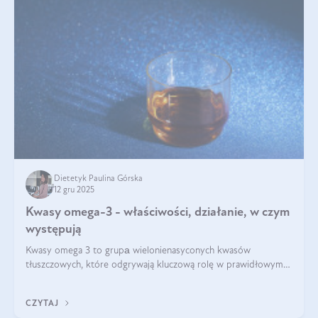
Dietetyk Paulina Górska
12 gru 2025
Kwasy omega-3 - właściwości, działanie, w czym
występują
Kwasy omega 3 to grupа wielonienasyconych kwasów
tłuszczowych, które odgrywają kluczową rolę w prawidłowym
funkcjonowaniu organizmu – wspierają pracę serca, mózgu i
układu odpornościowego.
CZYTAJ