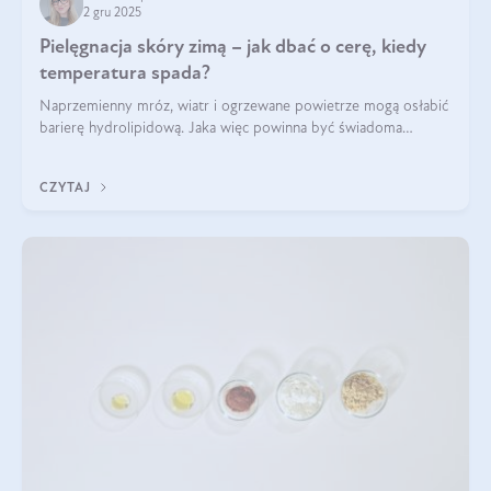
2 gru 2025
Pielęgnacja skóry zimą – jak dbać o cerę, kiedy
temperatura spada?
Naprzemienny mróz, wiatr i ogrzewane powietrze mogą osłabić
barierę hydrolipidową. Jaka więc powinna być świadoma
pielęgnacja w okresie chłodnych miesięcy?
CZYTAJ