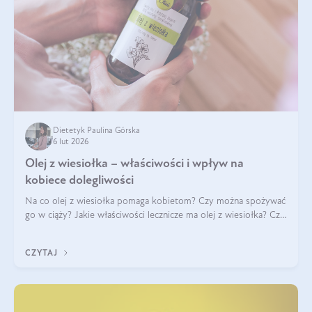
Dietetyk Paulina Górska
6 lut 2026
Olej z wiesiołka – właściwości i wpływ na
kobiece dolegliwości
Na co olej z wiesiołka pomaga kobietom? Czy można spożywać
go w ciąży? Jakie właściwości lecznicze ma olej z wiesiołka? Czy
jego skuteczność potwierdzają badania? Ile trzeba czekać na
efekty? Jaka jes
CZYTAJ