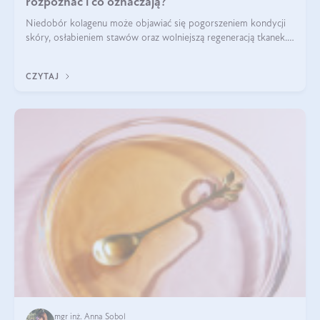
rozpoznać i co oznaczają?
Niedobór kolagenu może objawiać się pogorszeniem kondycji
skóry, osłabieniem stawów oraz wolniejszą regeneracją tkanek.
Do najczęstszych sygnałów należą utrata jędrności i
elastyczności skóry, bóle stawów, łamliwość paznokci oraz
CZYTAJ
osłabienie włosów.
mgr inż. Anna Sobol