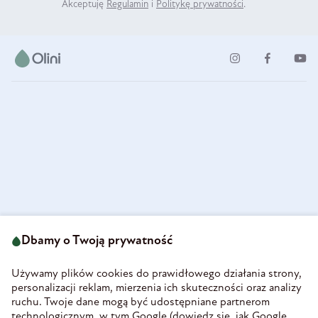
Akceptuję
Regulamin
i
Politykę prywatności
.
ul. Strzegomska 49
693 222 687
58-160 Świebodzice
Dbamy o Twoją prywatność
sklep@olini.pl
Polska
NIP 8860027066
Używamy plików cookies do prawidłowego działania strony,
REGON 890213034
personalizacji reklam, mierzenia ich skuteczności oraz analizy
ruchu. Twoje dane mogą być udostępniane partnerom
INFORMACJE
technologicznym, w tym Google (
dowiedz się, jak Google