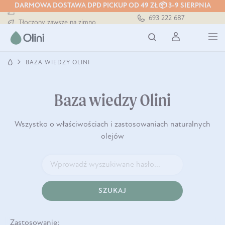
DARMOWA DOSTAWA DPD PICKUP OD 49 ZŁ 📦 3-9 SIERPNIA
Darmowa dostawa od 199 zł
693 222 687
Tłoczony zawsze na zimno
Bezpieczna dostawa od 7,49 zł
Darmowa dostawa od 199 zł
Tłoczony zawsze na zimno
BAZA WIEDZY OLINI
Baza wiedzy Olini
Wszystko o właściwościach i zastosowaniach naturalnych
olejów
SZUKAJ
Zastosowanie: