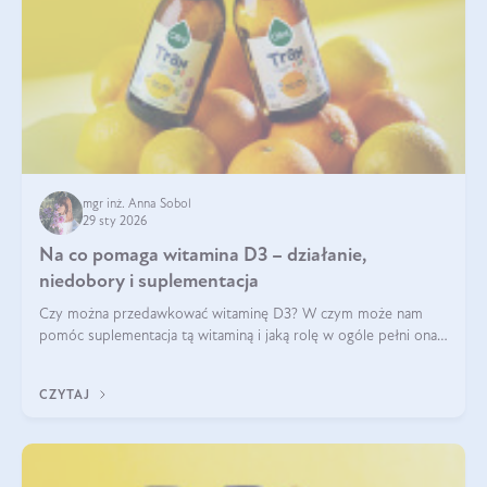
mgr inż. Anna Sobol
29 sty 2026
Na co pomaga witamina D3 – działanie,
niedobory i suplementacja
Czy można przedawkować witaminę D3? W czym może nam
pomóc suplementacja tą witaminą i jaką rolę w ogóle pełni ona
w naszym ciele? Powszechnie wiadomo, że jej przyjmowanie
zalecane jest jesienią i zimą, ale czy wiesz, dlaczego warto to
CZYTAJ
robić?