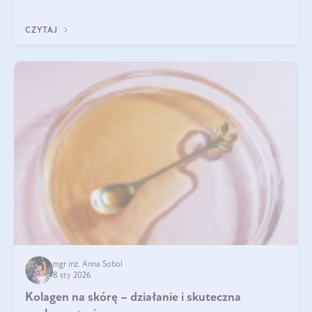
Do najczęstszych sygnałów należą utrata jędrności i
elastyczności skóry, bóle stawów, łamliwość paznokci oraz
CZYTAJ
osłabienie włosów.
mgr inż. Anna Sobol
8 sty 2026
Kolagen na skórę – działanie i skuteczna