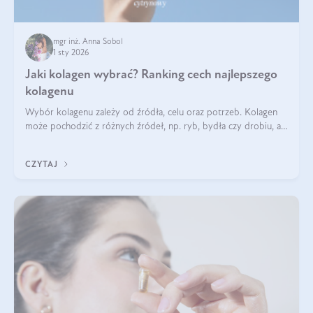
mgr inż. Anna Sobol
1 sty 2026
Jaki kolagen wybrać? Ranking cech najlepszego
kolagenu
Wybór kolagenu zależy od źródła, celu oraz potrzeb. Kolagen
może pochodzić z różnych źródeł, np. ryb, bydła czy drobiu, a
każdy typ ma swoje unikatowe właściwości. Dla skóry najlepiej
sprawdza się kolagen rybi, a dla wspierania stawów — kolagen
CZYTAJ
bydlęcy.