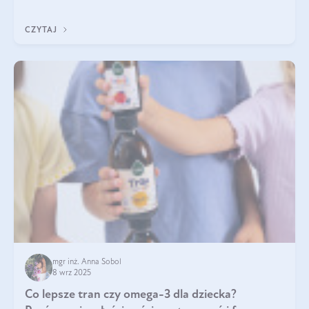
nawet do 300 kDa. Jeśli chcielibyśmy suplementować go w tej
formie, byłby trudno strawialny. Aby był lepiej przyswajalny i
CZYTAJ
bardziej biodostępny
mgr inż. Anna Sobol
8 wrz 2025
Co lepsze tran czy omega-3 dla dziecka?