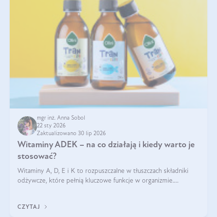
mgr inż. Anna Sobol
22 sty 2026
Zaktualizowano 30 lip 2026
Witaminy ADEK – na co działają i kiedy warto je
stosować?
Witaminy A, D, E i K to rozpuszczalne w tłuszczach składniki
odżywcze, które pełnią kluczowe funkcje w organizmie.
Wspierają zdrowie skóry i wzroku, odporność, prawidłową
krzepliwość krwi oraz mineralizację kości.
CZYTAJ