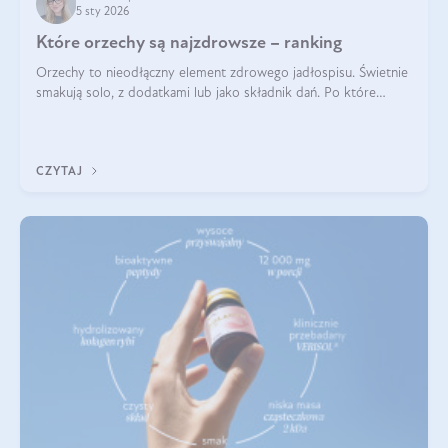
5 sty 2026
Które orzechy są najzdrowsze – ranking
Orzechy to nieodłączny element zdrowego jadłospisu. Świetnie
smakują solo, z dodatkami lub jako składnik dań. Po które
orzechy warto sięgać zamiast niezdrowej przekąski? Dowiesz
się z tego tekstu!
CZYTAJ