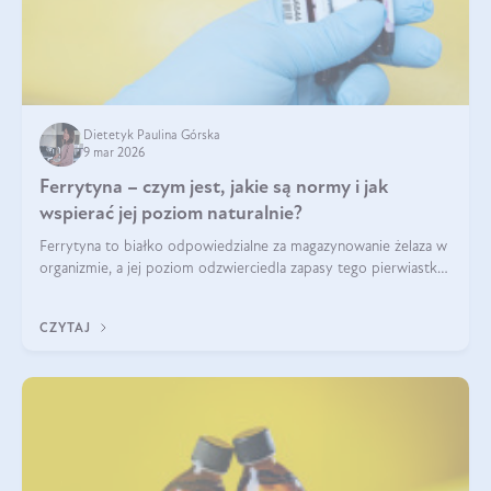
Dietetyk Paulina Górska
9 mar 2026
Ferrytyna – czym jest, jakie są normy i jak
wspierać jej poziom naturalnie?
Ferrytyna to białko odpowiedzialne za magazynowanie żelaza w
organizmie, a jej poziom odzwierciedla zapasy tego pierwiastka.
Warto dowiedzieć się więcej na jej temat, ponieważ niedobór
ferrytyny daje objawy, które mogą utrudniać codzienne
CZYTAJ
funkcjonowanie (