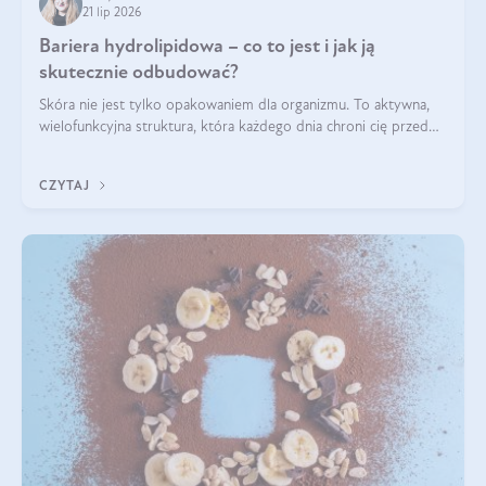
21 lip 2026
Bariera hydrolipidowa – co to jest i jak ją
skutecznie odbudować?
Skóra nie jest tylko opakowaniem dla organizmu. To aktywna,
wielofunkcyjna struktura, która każdego dnia chroni cię przed
utratą wody, wahaniami temperatury i czynnikami
środowiskowymi. Jednym z jej kluczowych elementów jest
CZYTAJ
bariera hydrolipidowa.