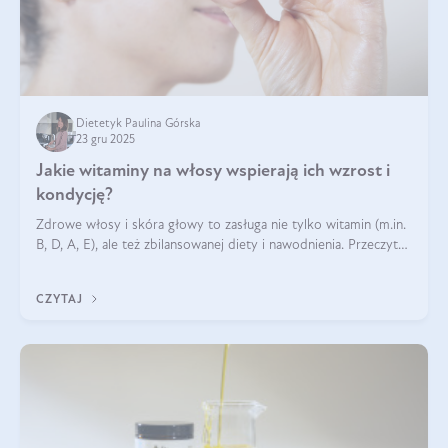
Dietetyk Paulina Górska
23 gru 2025
Jakie witaminy na włosy wspierają ich wzrost i
kondycję?
Zdrowe włosy i skóra głowy to zasługa nie tylko witamin (m.in.
B, D, A, E), ale też zbilansowanej diety i nawodnienia. Przeczytaj
nasz artykuł i dowiedz się, które składniki najskuteczniej hamują
wypadanie włosów.
CZYTAJ