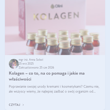
mgr inż. Anna Sobol
25 wrz 2025
Zaktualizowano 25 cze 2026
Kolagen – co to, na co pomaga i jakie ma
właściwości
Poprawianie swojej urody kremami i kosmetykami? Czemu nie,
ale wszyscy wiemy, że najlepiej zadbać o swój organizm od
wewnątrz — to solidna podstawa do tego, by nasz wygląd
zewnętrzny prezentował się zdrowo i atrakcyjnie. Stosowanie
CZYTAJ
wysokiej jakości suplem