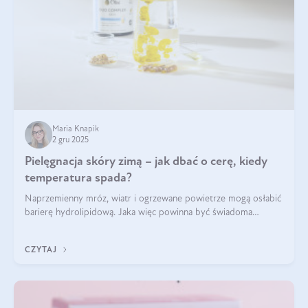
Maria Knapik
2 gru 2025
Pielęgnacja skóry zimą – jak dbać o cerę, kiedy
temperatura spada?
Naprzemienny mróz, wiatr i ogrzewane powietrze mogą osłabić
barierę hydrolipidową. Jaka więc powinna być świadoma
pielęgnacja w okresie chłodnych miesięcy?
CZYTAJ