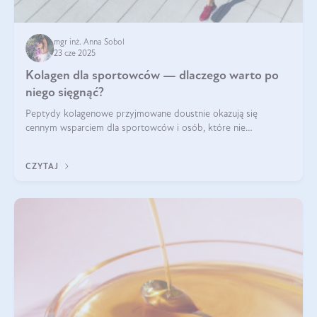
mgr inż. Anna Sobol
23 cze 2025
Kolagen dla sportowców — dlaczego warto po
niego sięgnąć?
Peptydy kolagenowe przyjmowane doustnie okazują się
cennym wsparciem dla sportowców i osób, które nie
wyobrażają sobie życia bez intensywnego ruchu.
CZYTAJ