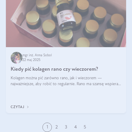
mgr inż. Anna Sobol
22 maj 2025
Kiedy pić kolagen rano czy wieczorem?
Kolagen można pić zarówno rano, jak i wieczorem —
najważniejsze, aby robić to regularnie. Rano ma szansę wspierać
energię i metabolizm, a wieczorem regenerację organizmu
podczas snu.
CZYTAJ
1
2
3
4
5