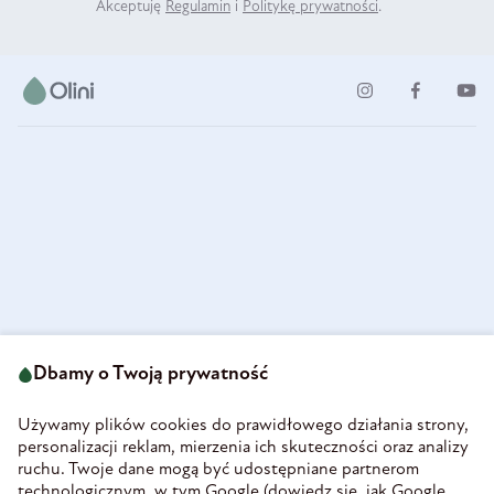
Akceptuję
Regulamin
i
Politykę prywatności
.
ul. Strzegomska 49
693 222 687
58-160 Świebodzice
Dbamy o Twoją prywatność
sklep@olini.pl
Polska
NIP 8860027066
Używamy plików cookies do prawidłowego działania strony,
REGON 890213034
personalizacji reklam, mierzenia ich skuteczności oraz analizy
ruchu. Twoje dane mogą być udostępniane partnerom
INFORMACJE
technologicznym, w tym Google (
dowiedz się, jak Google