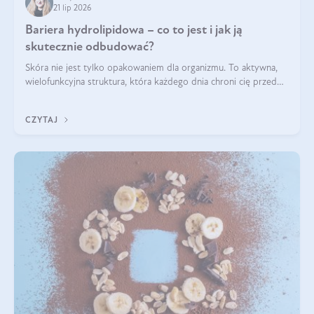
21 lip 2026
Bariera hydrolipidowa – co to jest i jak ją
skutecznie odbudować?
Skóra nie jest tylko opakowaniem dla organizmu. To aktywna,
wielofunkcyjna struktura, która każdego dnia chroni cię przed
utratą wody, wahaniami temperatury i czynnikami
środowiskowymi. Jednym z jej kluczowych elementów jest
CZYTAJ
bariera hydrolipidowa.