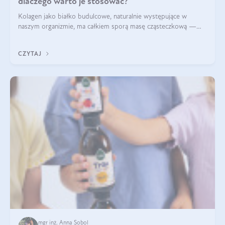
dlaczego warto je stosować?
Kolagen jako białko budulcowe, naturalnie występujące w
naszym organizmie, ma całkiem sporą masę cząsteczkową —
nawet do 300 kDa. Jeśli chcielibyśmy suplementować go w tej
formie, byłby trudno strawialny. Aby był lepiej przyswajalny i
CZYTAJ
bardziej biodostępny
mgr inż. Anna Sobol