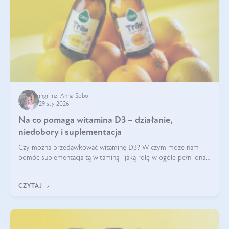
mgr inż. Anna Sobol
29 sty 2026
Na co pomaga witamina D3 – działanie,
niedobory i suplementacja
Czy można przedawkować witaminę D3? W czym może nam
pomóc suplementacja tą witaminą i jaką rolę w ogóle pełni ona
w naszym ciele? Powszechnie wiadomo, że jej przyjmowanie
zalecane jest jesienią i zimą, ale czy wiesz, dlaczego warto to
CZYTAJ
robić?