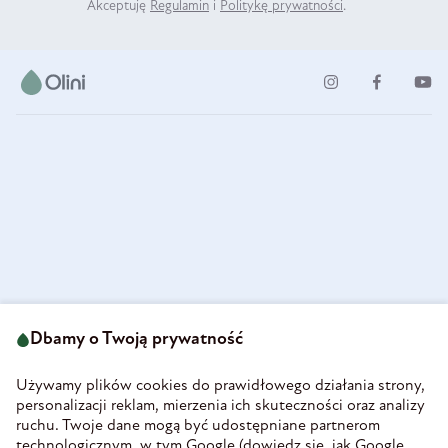
Akceptuję
Regulamin
i
Politykę prywatności
.
ul. Strzegomska 49
693 222 687
58-160 Świebodzice
Dbamy o Twoją prywatność
sklep@olini.pl
Polska
NIP 8860027066
Używamy plików cookies do prawidłowego działania strony,
REGON 890213034
personalizacji reklam, mierzenia ich skuteczności oraz analizy
ruchu. Twoje dane mogą być udostępniane partnerom
INFORMACJE
technologicznym, w tym Google (
dowiedz się, jak Google