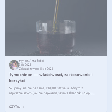
mgr inż. Anna Sobol
3 lis 2025
Zaktualizowano 5 sie 2026
Tymochinon — właściwości, zastosowanie i
korzyści
Skupimy się nie na samej Nigella sativa, a jednym z
najważniejszych (jak nie najważniejszym!) składniku olejku
eterycznego z czarnuszki: tymochinonie.
CZYTAJ