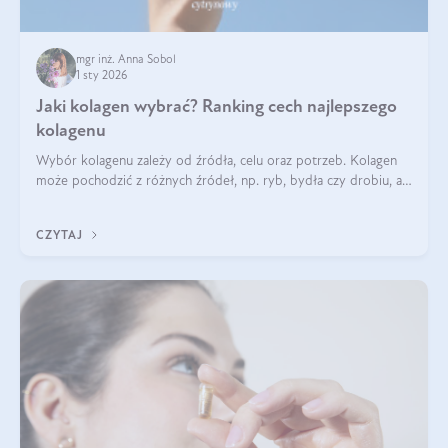
mgr inż. Anna Sobol
1 sty 2026
Jaki kolagen wybrać? Ranking cech najlepszego
kolagenu
Wybór kolagenu zależy od źródła, celu oraz potrzeb. Kolagen
może pochodzić z różnych źródeł, np. ryb, bydła czy drobiu, a
każdy typ ma swoje unikatowe właściwości. Dla skóry najlepiej
sprawdza się kolagen rybi, a dla wspierania stawów — kolagen
CZYTAJ
bydlęcy.