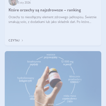
5 sty 2026
Które orzechy są najzdrowsze – ranking
Orzechy to nieodłączny element zdrowego jadłospisu. Świetnie
smakują solo, z dodatkami lub jako składnik dań. Po które
orzechy warto sięgać zamiast niezdrowej przekąski? Dowiesz
się z tego tekstu!
CZYTAJ