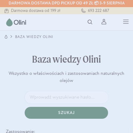
DARMOWA DOSTAWA DPD PICKUP OD 49 ZŁ 📦 3-9 SIERPNIA
Darmowa dostawa od 199 zł
693 222 687
Tłoczony zawsze na zimno
Bezpieczna dostawa od 7,49 zł
Darmowa dostawa od 199 zł
Tłoczony zawsze na zimno
BAZA WIEDZY OLINI
Baza wiedzy Olini
Wszystko o właściwościach i zastosowaniach naturalnych
olejów
SZUKAJ
Zastosowanie: