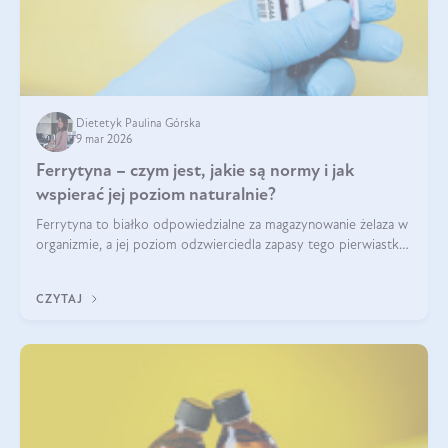
Dietetyk Paulina Górska
9 mar 2026
Ferrytyna – czym jest, jakie są normy i jak
wspierać jej poziom naturalnie?
Ferrytyna to białko odpowiedzialne za magazynowanie żelaza w
organizmie, a jej poziom odzwierciedla zapasy tego pierwiastka.
Warto dowiedzieć się więcej na jej temat, ponieważ niedobór
ferrytyny daje objawy, które mogą utrudniać codzienne
CZYTAJ
funkcjonowanie (