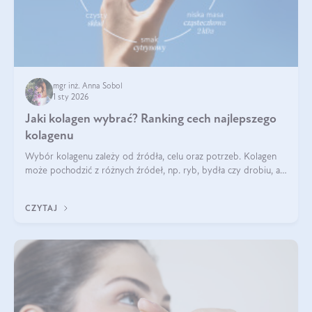
mgr inż. Anna Sobol
1 sty 2026
Jaki kolagen wybrać? Ranking cech najlepszego
kolagenu
Wybór kolagenu zależy od źródła, celu oraz potrzeb. Kolagen
może pochodzić z różnych źródeł, np. ryb, bydła czy drobiu, a
każdy typ ma swoje unikatowe właściwości. Dla skóry najlepiej
sprawdza się kolagen rybi, a dla wspierania stawów — kolagen
CZYTAJ
bydlęcy.