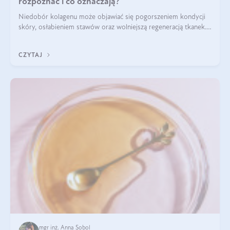
rozpoznać i co oznaczają?
Niedobór kolagenu może objawiać się pogorszeniem kondycji
skóry, osłabieniem stawów oraz wolniejszą regeneracją tkanek.
Do najczęstszych sygnałów należą utrata jędrności i
elastyczności skóry, bóle stawów, łamliwość paznokci oraz
CZYTAJ
osłabienie włosów.
mgr inż. Anna Sobol