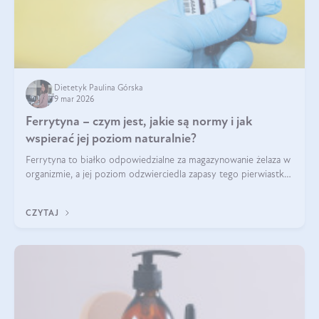
Dietetyk Paulina Górska
9 mar 2026
Ferrytyna – czym jest, jakie są normy i jak
wspierać jej poziom naturalnie?
Ferrytyna to białko odpowiedzialne za magazynowanie żelaza w
organizmie, a jej poziom odzwierciedla zapasy tego pierwiastka.
Warto dowiedzieć się więcej na jej temat, ponieważ niedobór
ferrytyny daje objawy, które mogą utrudniać codzienne
CZYTAJ
funkcjonowanie (