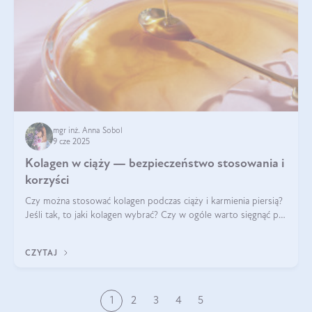
mgr inż. Anna Sobol
9 cze 2025
Kolagen w ciąży — bezpieczeństwo stosowania i
korzyści
Czy można stosować kolagen podczas ciąży i karmienia piersią?
Jeśli tak, to jaki kolagen wybrać? Czy w ogóle warto sięgnąć po
ten rodzaj suplementacji?
CZYTAJ
1
2
3
4
5