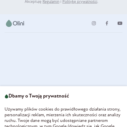
Akceptuję
Regulamin
i
Politykę prywatności
.
ul. Strzegomska 49
693 222 687
58-160 Świebodzice
Dbamy o Twoją prywatność
sklep@olini.pl
Polska
NIP 8860027066
Używamy plików cookies do prawidłowego działania strony,
REGON 890213034
personalizacji reklam, mierzenia ich skuteczności oraz analizy
ruchu. Twoje dane mogą być udostępniane partnerom
INFORMACJE
technologicznym, w tym Google (
dowiedz się, jak Google