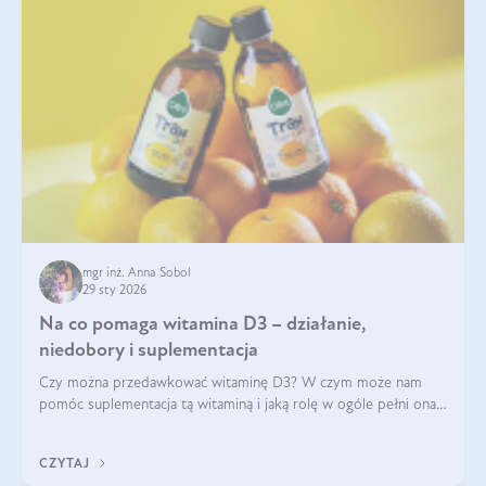
mgr inż. Anna Sobol
29 sty 2026
Na co pomaga witamina D3 – działanie,
niedobory i suplementacja
Czy można przedawkować witaminę D3? W czym może nam
pomóc suplementacja tą witaminą i jaką rolę w ogóle pełni ona
w naszym ciele? Powszechnie wiadomo, że jej przyjmowanie
zalecane jest jesienią i zimą, ale czy wiesz, dlaczego warto to
CZYTAJ
robić?