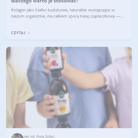
dlaczego warto je stosować?
Kolagen jako białko budulcowe, naturalnie występujące w
naszym organizmie, ma całkiem sporą masę cząsteczkową —
nawet do 300 kDa. Jeśli chcielibyśmy suplementować go w tej
formie, byłby trudno strawialny. Aby był lepiej przyswajalny i
CZYTAJ
bardziej biodostępny
mgr inż. Anna Sobol