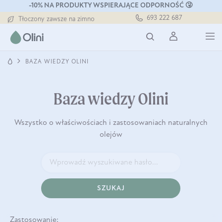
-10% NA PRODUKTY WSPIERAJĄCE ODPORNOŚĆ 🤧
Darmowa dostawa od 199 zł
693 222 687
Tłoczony zawsze na zimno
Bezpieczna dostawa od 7,49 zł
Darmowa dostawa od 199 zł
Tłoczony zawsze na zimno
BAZA WIEDZY OLINI
Baza wiedzy Olini
Wszystko o właściwościach i zastosowaniach naturalnych
olejów
SZUKAJ
Zastosowanie: