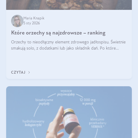
Maria Knapik
5 sty 2026
Które orzechy są najzdrowsze – ranking
Orzechy to nieodłączny element zdrowego jadłospisu. Świetnie
smakują solo, z dodatkami lub jako składnik dań. Po które
orzechy warto sięgać zamiast niezdrowej przekąski? Dowiesz
się z tego tekstu!
CZYTAJ