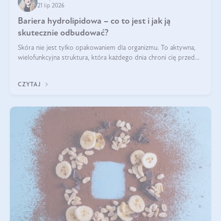
21 lip 2026
Bariera hydrolipidowa – co to jest i jak ją
skutecznie odbudować?
Skóra nie jest tylko opakowaniem dla organizmu. To aktywna,
wielofunkcyjna struktura, która każdego dnia chroni cię przed
utratą wody, wahaniami temperatury i czynnikami
środowiskowymi. Jednym z jej kluczowych elementów jest
CZYTAJ
bariera hydrolipidowa.