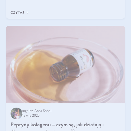
wewnątrz — to solidna podstawa do tego, by nasz wygląd
zewnętrzny prezentował się zdrowo i atrakcyjnie. Stosowanie
CZYTAJ
wysokiej jakości suplem
mgr inż. Anna Sobol
15 wrz 2025
Peptydy kolagenu – czym są, jak działają i