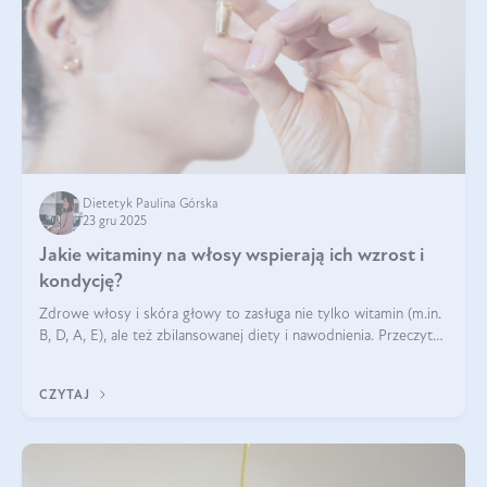
Dietetyk Paulina Górska
23 gru 2025
Jakie witaminy na włosy wspierają ich wzrost i
kondycję?
Zdrowe włosy i skóra głowy to zasługa nie tylko witamin (m.in.
B, D, A, E), ale też zbilansowanej diety i nawodnienia. Przeczytaj
nasz artykuł i dowiedz się, które składniki najskuteczniej hamują
wypadanie włosów.
CZYTAJ