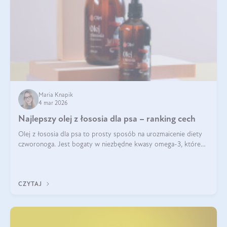
Maria Knapik
4 mar 2026
Najlepszy olej z łososia dla psa – ranking cech
Olej z łososia dla psa to prosty sposób na urozmaicenie diety
czworonoga. Jest bogaty w niezbędne kwasy omega-3, które
mogą pozytywnie wpłynąć na ogólną formę pupila. Na jakie
właściwości tego oleju rybiego warto w szczególności zwrócić
uwagę?
CZYTAJ