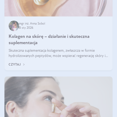
mgr inż. Anna Sobol
8 sty 2026
Kolagen na skórę – działanie i skuteczna
suplementacja
Skuteczna suplementacja kolagenem, zwłaszcza w formie
hydrolizowanych peptydów, może wspierać regenerację skóry i
poprawiać jej wygląd, jeśli jest połączona z odpowiednią dietą i
CZYTAJ
regularnością stosowania.