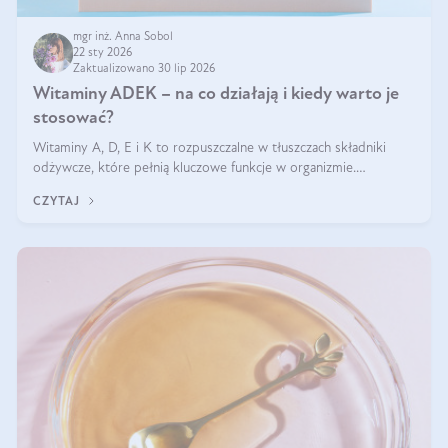
mgr inż. Anna Sobol
22 sty 2026
Zaktualizowano 30 lip 2026
Witaminy ADEK – na co działają i kiedy warto je
stosować?
Witaminy A, D, E i K to rozpuszczalne w tłuszczach składniki
odżywcze, które pełnią kluczowe funkcje w organizmie.
Wspierają zdrowie skóry i wzroku, odporność, prawidłową
CZYTAJ
krzepliwość krwi oraz mineralizację kości.