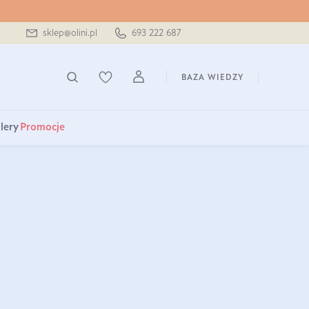
sklep@olini.pl
693 222 687
BAZA WIEDZY
lery
Promocje