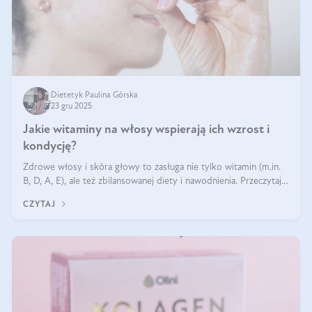
Dietetyk Paulina Górska
23 gru 2025
Jakie witaminy na włosy wspierają ich wzrost i
kondycję?
Zdrowe włosy i skóra głowy to zasługa nie tylko witamin (m.in.
B, D, A, E), ale też zbilansowanej diety i nawodnienia. Przeczytaj
nasz artykuł i dowiedz się, które składniki najskuteczniej hamują
CZYTAJ
wypadanie włosów.