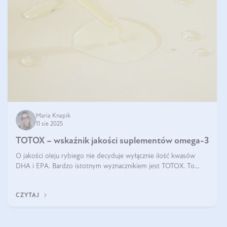
Maria Knapik
11 sie 2025
TOTOX – wskaźnik jakości suplementów omega-3
O jakości oleju rybiego nie decyduje wyłącznie ilość kwasów
DHA i EPA. Bardzo istotnym wyznacznikiem jest TOTOX. To
wskaźnik, który pokazuje skuteczność, świeżość oraz
bezpieczeństwo suplementu?
CZYTAJ