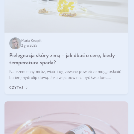
Maria Knapik
2 gru 2025
Pielęgnacja skóry zimą – jak dbać o cerę, kiedy
temperatura spada?
Naprzemienny mróz, wiatr i ogrzewane powietrze mogą osłabić
barierę hydrolipidową. Jaka więc powinna być świadoma
pielęgnacja w okresie chłodnych miesięcy?
CZYTAJ