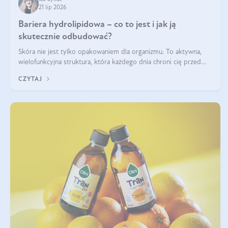
21 lip 2026
Bariera hydrolipidowa – co to jest i jak ją
skutecznie odbudować?
Skóra nie jest tylko opakowaniem dla organizmu. To aktywna,
wielofunkcyjna struktura, która każdego dnia chroni cię przed
utratą wody, wahaniami temperatury i czynnikami
CZYTAJ
środowiskowymi. Jednym z jej kluczowych elementów jest
bariera hydrolipidowa.