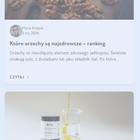
Maria Knapik
5 sty 2026
Które orzechy są najzdrowsze – ranking
Orzechy to nieodłączny element zdrowego jadłospisu. Świetnie
smakują solo, z dodatkami lub jako składnik dań. Po które
orzechy warto sięgać zamiast niezdrowej przekąski? Dowiesz się
z tego tekstu!
CZYTAJ