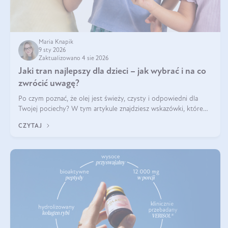
Maria Knapik
9 sty 2026
Zaktualizowano 4 sie 2026
Jaki tran najlepszy dla dzieci – jak wybrać i na co
zwrócić uwagę?
Po czym poznać, że olej jest świeży, czysty i odpowiedni dla
Twojej pociechy? W tym artykule znajdziesz wskazówki, które
pomogą wybrać najlepszy tran dla dzieci.
CZYTAJ