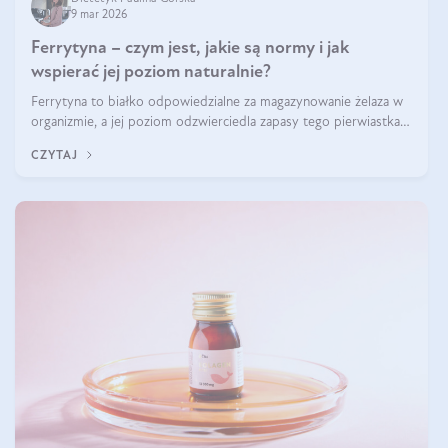
9 mar 2026
Ferrytyna – czym jest, jakie są normy i jak
wspierać jej poziom naturalnie?
Ferrytyna to białko odpowiedzialne za magazynowanie żelaza w
organizmie, a jej poziom odzwierciedla zapasy tego pierwiastka.
Warto dowiedzieć się więcej na jej temat, ponieważ niedobór
CZYTAJ
ferrytyny daje objawy, które mogą utrudniać codzienne
funkcjonowanie (