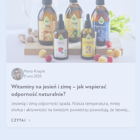
Maria Knapik
11 wrz 2025
Witaminy na jesień i zimę – jak wspierać
odporność naturalnie?
Jesienią i zimą odporność spada. Niższa temperatura, mniej
słońca i aktywności na świeżym powietrzu powodują, że łatwiej
się przeziębiamy. Dlatego szczególnie w tym okresie powinniśmy
CZYTAJ
wspierać układ immunologiczny. Co warto suplementować
jesienią i zimą?