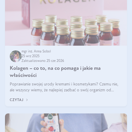
mgr inż. Anna Sobol
25 wrz 2025
Zaktualizowano 25 cze 2026
Kolagen – co to, na co pomaga i jakie ma
właściwości
Poprawianie swojej urody kremami i kosmetykami? Czemu nie,
ale wszyscy wiemy, że najlepiej zadbać o swój organizm od
wewnątrz — to solidna podstawa do tego, by nasz wygląd
CZYTAJ
zewnętrzny prezentował się zdrowo i atrakcyjnie. Stosowanie
wysokiej jakości suplem