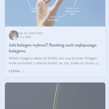
mgr inż. Anna Sobol
1 sty 2026
Jaki kolagen wybrać? Ranking cech najlepszego
kolagenu
Wybór kolagenu zależy od źródła, celu oraz potrzeb. Kolagen
może pochodzić z różnych źródeł, np. ryb, bydła czy drobiu, a
każdy typ ma swoje unikatowe właściwości. Dla skóry najlepiej
CZYTAJ
sprawdza się kolagen rybi, a dla wspierania stawów — kolagen
bydlęcy.