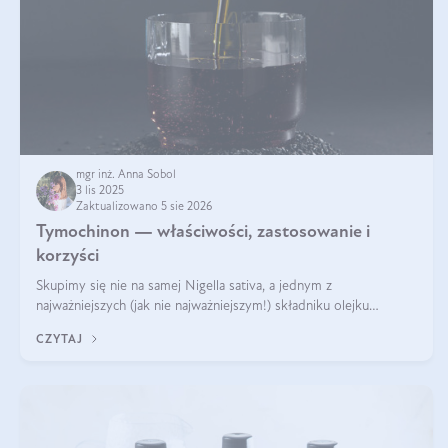
mgr inż. Anna Sobol
3 lis 2025
Zaktualizowano 5 sie 2026
Tymochinon — właściwości, zastosowanie i
korzyści
Skupimy się nie na samej Nigella sativa, a jednym z
najważniejszych (jak nie najważniejszym!) składniku olejku
eterycznego z czarnuszki: tymochinonie.
CZYTAJ