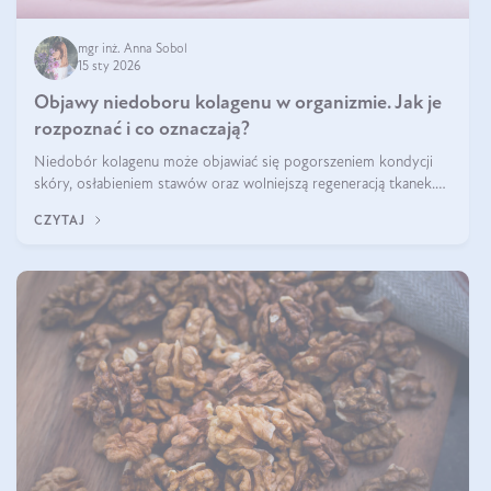
mgr inż. Anna Sobol
15 sty 2026
Objawy niedoboru kolagenu w organizmie. Jak je
rozpoznać i co oznaczają?
Niedobór kolagenu może objawiać się pogorszeniem kondycji
skóry, osłabieniem stawów oraz wolniejszą regeneracją tkanek.
Do najczęstszych sygnałów należą utrata jędrności i elastyczności
CZYTAJ
skóry, bóle stawów, łamliwość paznokci oraz osłabienie włosów.