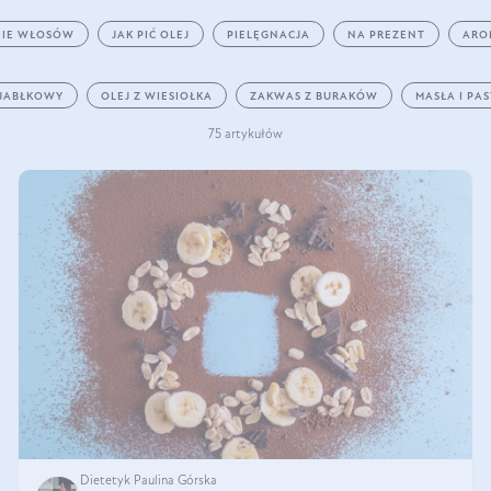
IE WŁOSÓW
JAK PIĆ OLEJ
PIELĘGNACJA
NA PREZENT
ARO
 JABŁKOWY
OLEJ Z WIESIOŁKA
ZAKWAS Z BURAKÓW
MASŁA I PA
75 artykułów
Dietetyk Paulina Górska