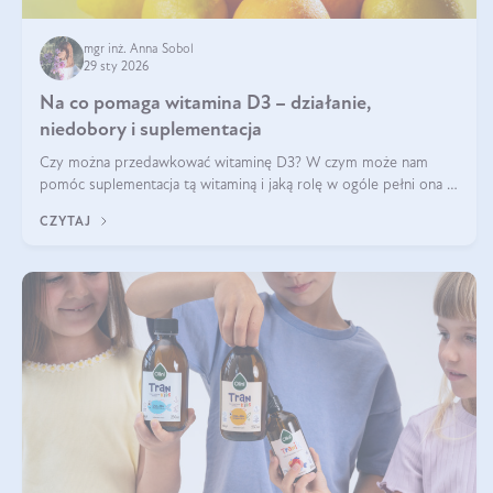
mgr inż. Anna Sobol
29 sty 2026
Na co pomaga witamina D3 – działanie,
niedobory i suplementacja
Czy można przedawkować witaminę D3? W czym może nam
pomóc suplementacja tą witaminą i jaką rolę w ogóle pełni ona w
naszym ciele? Powszechnie wiadomo, że jej przyjmowanie
CZYTAJ
zalecane jest jesienią i zimą, ale czy wiesz, dlaczego warto to
robić?