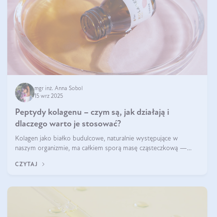
mgr inż. Anna Sobol
15 wrz 2025
Peptydy kolagenu – czym są, jak działają i
dlaczego warto je stosować?
Kolagen jako białko budulcowe, naturalnie występujące w
naszym organizmie, ma całkiem sporą masę cząsteczkową —
nawet do 300 kDa. Jeśli chcielibyśmy suplementować go w tej
CZYTAJ
formie, byłby trudno strawialny. Aby był lepiej przyswajalny i
bardziej biodostępny