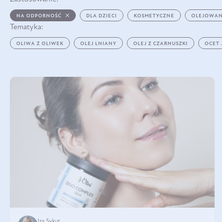
NA ODPORNOŚĆ
DLA DZIECI
KOSMETYCZNE
OLEJOWAN
Tematyka:
OLIWA Z OLIWEK
OLEJ LNIANY
OLEJ Z CZARNUSZKI
OCET
Iza Sykut