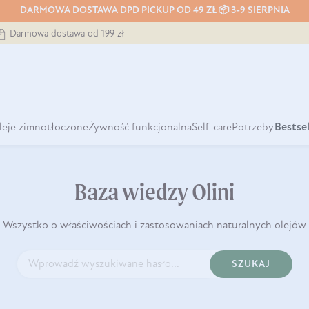
DARMOWA DOSTAWA DPD PICKUP OD 49 ZŁ 📦 3-9 SIERPNIA
Darmowa dostawa od 199 zł
leje zimnotłoczone
Żywność funkcjonalna
Self-care
Potrzeby
Bestsel
Baza wiedzy Olini
Wszystko o właściwościach i zastosowaniach naturalnych olejów
SZUKAJ