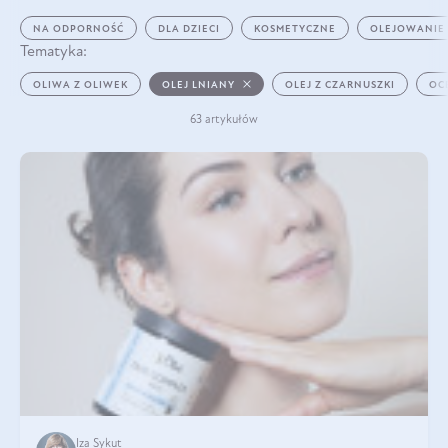
NA ODPORNOŚĆ
DLA DZIECI
KOSMETYCZNE
OLEJOWANIE
Tematyka:
OLIWA Z OLIWEK
OLEJ LNIANY
OLEJ Z CZARNUSZKI
OC
63 artykułów
Iza Sykut