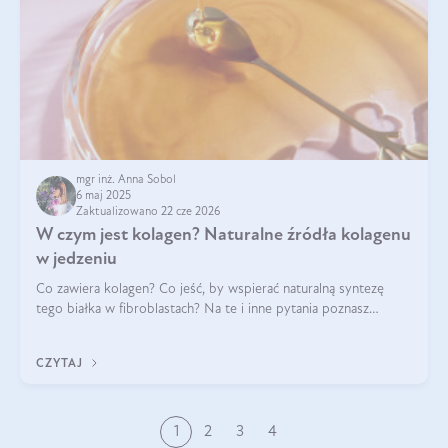
mgr inż. Anna Sobol
6 maj 2025
Zaktualizowano 22 cze 2026
W czym jest kolagen? Naturalne źródła kolagenu
w jedzeniu
Co zawiera kolagen? Co jeść, by wspierać naturalną syntezę
tego białka w fibroblastach? Na te i inne pytania poznasz
odpowiedź w tym artykule.
CZYTAJ
1
2
3
4