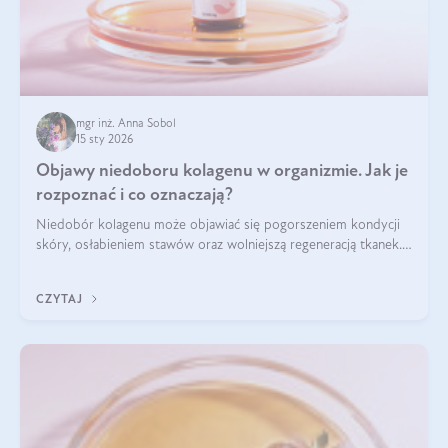
mgr inż. Anna Sobol
15 sty 2026
Objawy niedoboru kolagenu w organizmie. Jak je
rozpoznać i co oznaczają?
Niedobór kolagenu może objawiać się pogorszeniem kondycji
skóry, osłabieniem stawów oraz wolniejszą regeneracją tkanek.
Do najczęstszych sygnałów należą utrata jędrności i
elastyczności skóry, bóle stawów, łamliwość paznokci oraz
CZYTAJ
osłabienie włosów.