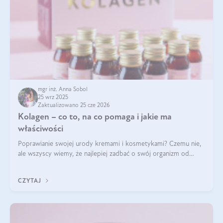
mgr inż. Anna Sobol
25 wrz 2025
Zaktualizowano 25 cze 2026
Kolagen – co to, na co pomaga i jakie ma
właściwości
Poprawianie swojej urody kremami i kosmetykami? Czemu nie,
ale wszyscy wiemy, że najlepiej zadbać o swój organizm od
wewnątrz — to solidna podstawa do tego, by nasz wygląd
zewnętrzny prezentował się zdrowo i atrakcyjnie. Stosowanie
CZYTAJ
wysokiej jakości suplem