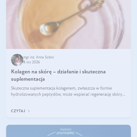
mgr inż. Anna Sobol
8 sty 2026
Kolagen na skórę – działanie i skuteczna
suplementacja
Skuteczna suplementacja kolagenem, zwłaszcza w formie
hydrolizowanych peptydów, może wspierać regenerację skóry i
poprawiać jej wygląd, jeśli jest połączona z odpowiednią dietą i
regularnością stosowania.
CZYTAJ