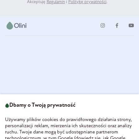
Akceptuję
Regulamin
i
Politykę prywatności
.
ul. Strzegomska 49
693 222 687
58-160 Świebodzice
Dbamy o Twoją prywatność
sklep@olini.pl
Polska
NIP 8860027066
Używamy plików cookies do prawidłowego działania strony,
REGON 890213034
personalizacji reklam, mierzenia ich skuteczności oraz analizy
ruchu. Twoje dane mogą być udostępniane partnerom
INFORMACJE
technologicznym, w tym Google (
dowiedz się, jak Google