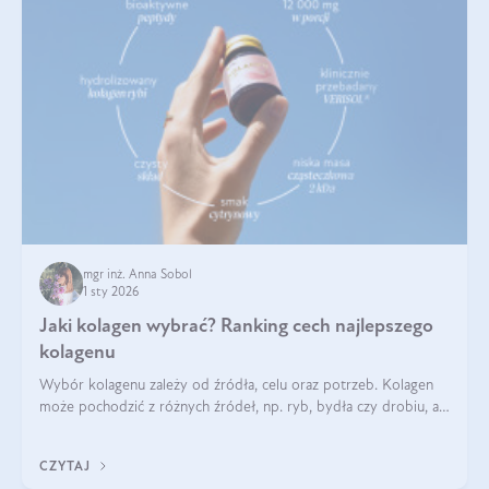
mgr inż. Anna Sobol
1 sty 2026
Jaki kolagen wybrać? Ranking cech najlepszego
kolagenu
Wybór kolagenu zależy od źródła, celu oraz potrzeb. Kolagen
może pochodzić z różnych źródeł, np. ryb, bydła czy drobiu, a
każdy typ ma swoje unikatowe właściwości. Dla skóry najlepiej
sprawdza się kolagen rybi, a dla wspierania stawów — kolagen
CZYTAJ
bydlęcy.