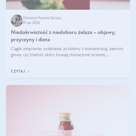
Dietetyk Paulina Górska
11 cze 2026
Niedokrwistość z niedoboru żelaza – objawy,
przyczyny i dieta
Ciągłe zmęczenie, osłabienie, problemy z koncentracją, zawroty
głowy czy bladość skóry bywają tłumaczone stresem,
przepracowaniem lub niedoborem snu. Tymczasem ich
przyczyną może być niedokrwistość z niedoboru żelaza.
CZYTAJ