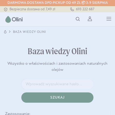
DARMOWA DOSTAWA DPD PICKUP OD 49 ZŁ 📦 3-9 SIERPNIA
Bezpieczna dostawa od 7,49 zł
693 222 687
Darmowa dostawa od 199 zł
Tłoczony zawsze na zimno
BAZA WIEDZY OLINI
Baza wiedzy Olini
Wszystko o właściwościach i zastosowaniach naturalnych
olejów
SZUKAJ
Zastosowanie: