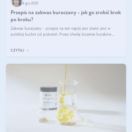
8 gru 2025
Przepis na zakwas buraczany - jak go zrobić krok
po kroku?
Zakwas buraczany - przepis na ten napój jest znany jest w
polskiej kuchni od pokoleń. Przez chwilę kiszenie buraków
czerwonych zostało zapomniane, by w ostatnim czasie powrócić
na fali popularności na
CZYTAJ