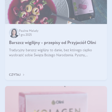
Paulina Maludy
1 gru 2025
Barszcz wigilijny - przepisy od Przyjaciół Olini
Tradycyjny barszcz wigilijny to danie, bez którego ciężko
wyobrazić sobie Święta Bożego Narodzenia. Pyszny,
aromatyczny, esencjonalny, pachnący grzybami, o pięknym
klarownym kolorze. W czym tkwi tajem
CZYTAJ