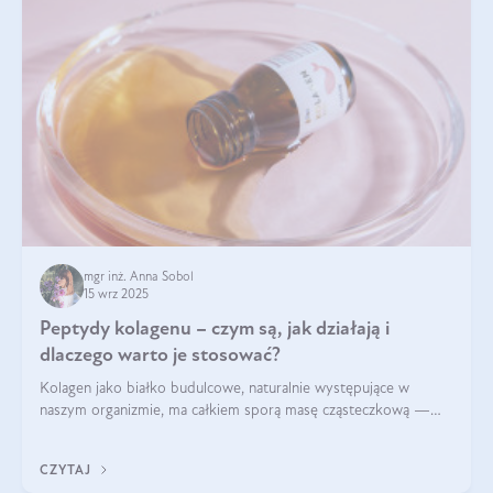
mgr inż. Anna Sobol
15 wrz 2025
Peptydy kolagenu – czym są, jak działają i
dlaczego warto je stosować?
Kolagen jako białko budulcowe, naturalnie występujące w
naszym organizmie, ma całkiem sporą masę cząsteczkową —
nawet do 300 kDa. Jeśli chcielibyśmy suplementować go w tej
formie, byłby trudno strawialny. Aby był lepiej przyswajalny i
CZYTAJ
bardziej biodostępny