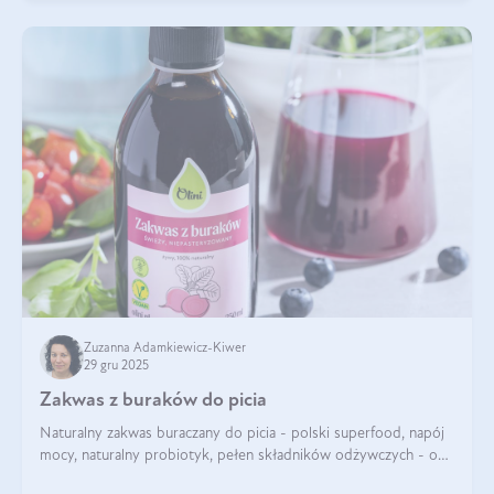
Zuzanna Adamkiewicz-Kiwer
29 gru 2025
Zakwas z buraków do picia
Naturalny zakwas buraczany do picia - polski superfood, napój
mocy, naturalny probiotyk, pełen składników odżywczych - o
zakwasie z buraka mówi się w samych superlatywach. Niektórzy