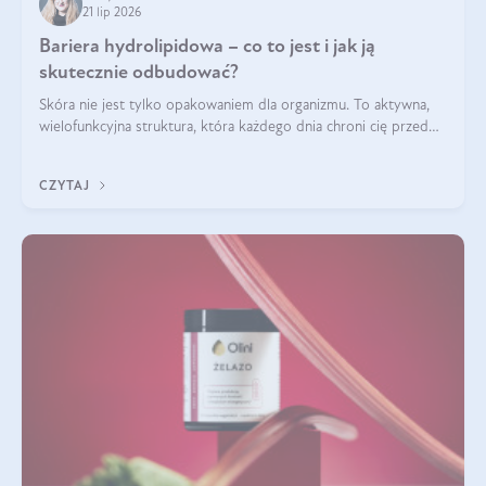
21 lip 2026
Bariera hydrolipidowa – co to jest i jak ją
skutecznie odbudować?
Skóra nie jest tylko opakowaniem dla organizmu. To aktywna,
wielofunkcyjna struktura, która każdego dnia chroni cię przed
utratą wody, wahaniami temperatury i czynnikami
środowiskowymi. Jednym z jej kluczowych elementów jest
CZYTAJ
bariera hydrolipidowa.