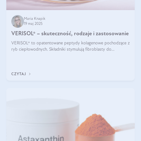
Maria Knapik
19 maj 2025
VERISOL® – skuteczność, rodzaje i zastosowanie
VERISOL® to opatentowane peptydy kolagenowe pochodzące z
ryb ciepłowodnych. Składniki stymulują fibroblasty do
produkcji kolagenu i elastyny w skórze. Kolagen VERISOL®
zapewnia wysoką biodostępność i umożliwia skuteczne dotarcie
do komórek skóry.
CZYTAJ