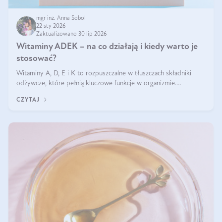
mgr inż. Anna Sobol
22 sty 2026
Zaktualizowano 30 lip 2026
Witaminy ADEK – na co działają i kiedy warto je
stosować?
Witaminy A, D, E i K to rozpuszczalne w tłuszczach składniki
odżywcze, które pełnią kluczowe funkcje w organizmie.
Wspierają zdrowie skóry i wzroku, odporność, prawidłową
CZYTAJ
krzepliwość krwi oraz mineralizację kości.