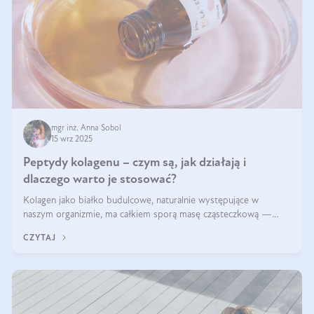
mgr inż. Anna Sobol
15 wrz 2025
Peptydy kolagenu – czym są, jak działają i
dlaczego warto je stosować?
Kolagen jako białko budulcowe, naturalnie występujące w
naszym organizmie, ma całkiem sporą masę cząsteczkową —
nawet do 300 kDa. Jeśli chcielibyśmy suplementować go w tej
CZYTAJ
formie, byłby trudno strawialny. Aby był lepiej przyswajalny i
bardziej biodostępny