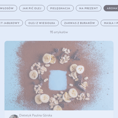
 WŁOSÓW
JAK PIĆ OLEJ
PIELĘGNACJA
NA PREZENT
AROMA
ET JABŁKOWY
OLEJ Z WIESIOŁKA
ZAKWAS Z BURAKÓW
MASŁA I 
95 artykułów
Dietetyk Paulina Górska