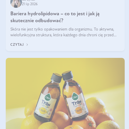
21 lip 2026
Bariera hydrolipidowa – co to jest i jak ją
skutecznie odbudować?
Skóra nie jest tylko opakowaniem dla organizmu. To aktywna,
wielofunkcyjna struktura, która każdego dnia chroni cię przed
utratą wody, wahaniami temperatury i czynnikami
CZYTAJ
środowiskowymi. Jednym z jej kluczowych elementów jest
bariera hydrolipidowa.