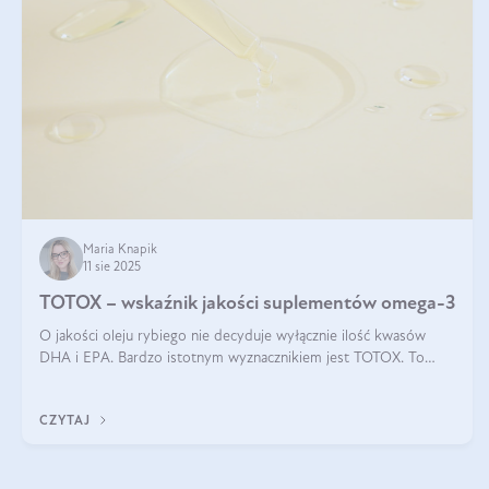
Maria Knapik
11 sie 2025
TOTOX – wskaźnik jakości suplementów omega-3
O jakości oleju rybiego nie decyduje wyłącznie ilość kwasów
DHA i EPA. Bardzo istotnym wyznacznikiem jest TOTOX. To
wskaźnik, który pokazuje skuteczność, świeżość oraz
bezpieczeństwo suplementu?
CZYTAJ