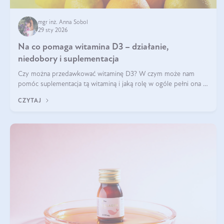
mgr inż. Anna Sobol
29 sty 2026
Na co pomaga witamina D3 – działanie,
niedobory i suplementacja
Czy można przedawkować witaminę D3? W czym może nam
pomóc suplementacja tą witaminą i jaką rolę w ogóle pełni ona w
naszym ciele? Powszechnie wiadomo, że jej przyjmowanie
CZYTAJ
zalecane jest jesienią i zimą, ale czy wiesz, dlaczego warto to
robić?