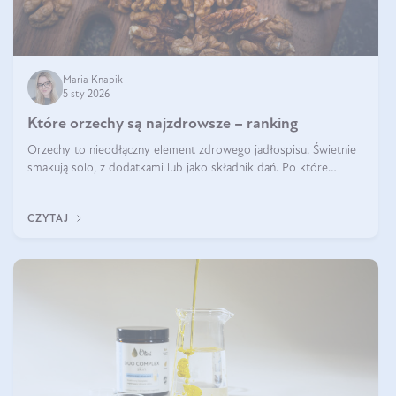
Maria Knapik
5 sty 2026
Które orzechy są najzdrowsze – ranking
Orzechy to nieodłączny element zdrowego jadłospisu. Świetnie
smakują solo, z dodatkami lub jako składnik dań. Po które
orzechy warto sięgać zamiast niezdrowej przekąski? Dowiesz się
z tego tekstu!
CZYTAJ