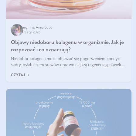
mgr inż. Anna Sobol
15 sty 2026
Objawy niedoboru kolagenu w organizmie. Jak je
rozpoznać i co oznaczają?
Niedobór kolagenu może objawiać się pogorszeniem kondycji
skóry, osłabieniem stawów oraz wolniejszą regeneracją tkanek.
Do najczęstszych sygnałów należą utrata jędrności i elastyczności
CZYTAJ
skóry, bóle stawów, łamliwość paznokci oraz osłabienie włosów.