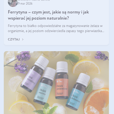
9 mar 2026
Ferrytyna – czym jest, jakie są normy i jak
wspierać jej poziom naturalnie?
Ferrytyna to białko odpowiedzialne za magazynowanie żelaza w
organizmie, a jej poziom odzwierciedla zapasy tego pierwiastka.
Warto dowiedzieć się więcej na jej temat, ponieważ niedobór
CZYTAJ
ferrytyny daje objawy, które mogą utrudniać codzienne
funkcjonowanie (