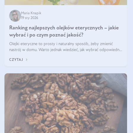
Maria Knapik
19 sty 2026
Ranking najlepszych olejków eterycznych – jakie
wybrać i po czym poznać jakość?
Olejki eteryczne to prosty i naturalny sposób, żeby zmienić
nastrój w domu. Warto jednak wiedzieć, jak wybrać odpowiednie
produkty. Po czym poznać, że są one dobrej jakości? Jakie olejki
CZYTAJ
eteryczne są najlepsze? Poznaj najważniejsze kryteria wyboru!