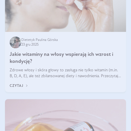
Dietetyk Paulina Górska
23 gru 2025
Jakie witaminy na włosy wspierają ich wzrost i
kondycję?
Zdrowe włosy i skóra głowy to zasługa nie tylko witamin (m.in.
B, D, A, E), ale też zbilansowanej diety i nawodnienia. Przeczytaj
nasz artykuł i dowiedz się, które składniki najskuteczniej hamują
CZYTAJ
wypadanie włosów.