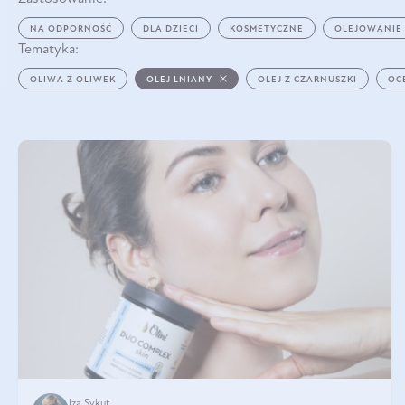
NA ODPORNOŚĆ
DLA DZIECI
KOSMETYCZNE
OLEJOWANIE
Tematyka:
OLIWA Z OLIWEK
OLEJ LNIANY
OLEJ Z CZARNUSZKI
OC
Iza Sykut