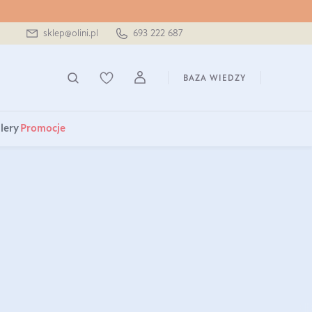
sklep@olini.pl
693 222 687
BAZA WIEDZY
lery
Promocje