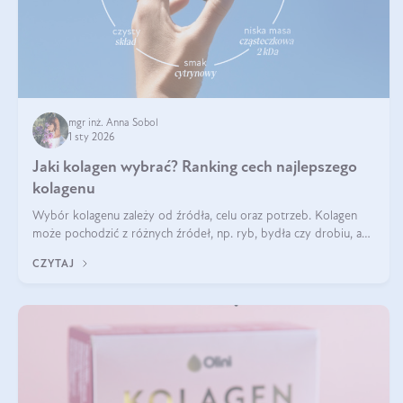
mgr inż. Anna Sobol
1 sty 2026
Jaki kolagen wybrać? Ranking cech najlepszego
kolagenu
Wybór kolagenu zależy od źródła, celu oraz potrzeb. Kolagen
może pochodzić z różnych źródeł, np. ryb, bydła czy drobiu, a
każdy typ ma swoje unikatowe właściwości. Dla skóry najlepiej
CZYTAJ
sprawdza się kolagen rybi, a dla wspierania stawów — kolagen
bydlęcy.