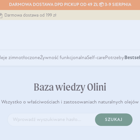
DARMOWA DOSTAWA DPD PICKUP OD 49 ZŁ 📦 3-9 SIERPNIA
Darmowa dostawa od 199 zł
leje zimnotłoczone
Żywność funkcjonalna
Self-care
Potrzeby
Bestsel
Baza wiedzy Olini
Wszystko o właściwościach i zastosowaniach naturalnych olejów
SZUKAJ