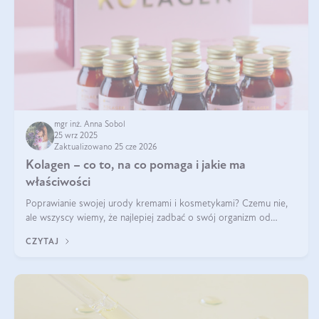
mgr inż. Anna Sobol
25 wrz 2025
Zaktualizowano 25 cze 2026
Kolagen – co to, na co pomaga i jakie ma
właściwości
Poprawianie swojej urody kremami i kosmetykami? Czemu nie,
ale wszyscy wiemy, że najlepiej zadbać o swój organizm od
wewnątrz — to solidna podstawa do tego, by nasz wygląd
CZYTAJ
zewnętrzny prezentował się zdrowo i atrakcyjnie. Stosowanie
wysokiej jakości suplem