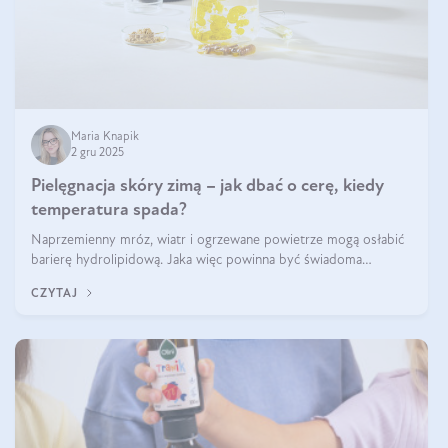
Maria Knapik
2 gru 2025
Pielęgnacja skóry zimą – jak dbać o cerę, kiedy
temperatura spada?
Naprzemienny mróz, wiatr i ogrzewane powietrze mogą osłabić
barierę hydrolipidową. Jaka więc powinna być świadoma
pielęgnacja w okresie chłodnych miesięcy?
CZYTAJ