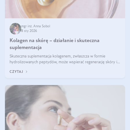
mgr inż. Anna Sobol
8 sty 2026
Kolagen na skórę – działanie i skuteczna
suplementacja
Skuteczna suplementacja kolagenem, zwłaszcza w formie
hydrolizowanych peptydów, może wspierać regenerację skóry i
poprawiać jej wygląd, jeśli jest połączona z odpowiednią dietą i
CZYTAJ
regularnością stosowania.