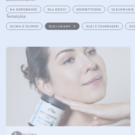
NA ODPORNOŚĆ
DLA DZIECI
KOSMETYCZNE
OLEJOWANIE
Tematyka:
OLIWA Z OLIWEK
OLEJ LNIANY
OLEJ Z CZARNUSZKI
OC
Iza Sykut