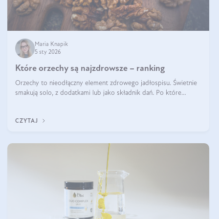
Maria Knapik
5 sty 2026
Które orzechy są najzdrowsze – ranking
Orzechy to nieodłączny element zdrowego jadłospisu. Świetnie
smakują solo, z dodatkami lub jako składnik dań. Po które
orzechy warto sięgać zamiast niezdrowej przekąski? Dowiesz się
z tego tekstu!
CZYTAJ