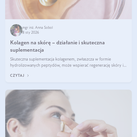
mgr inż. Anna Sobol
8 sty 2026
Kolagen na skórę – działanie i skuteczna
suplementacja
Skuteczna suplementacja kolagenem, zwłaszcza w formie
hydrolizowanych peptydów, może wspierać regenerację skóry i
poprawiać jej wygląd, jeśli jest połączona z odpowiednią dietą i
CZYTAJ
regularnością stosowania.