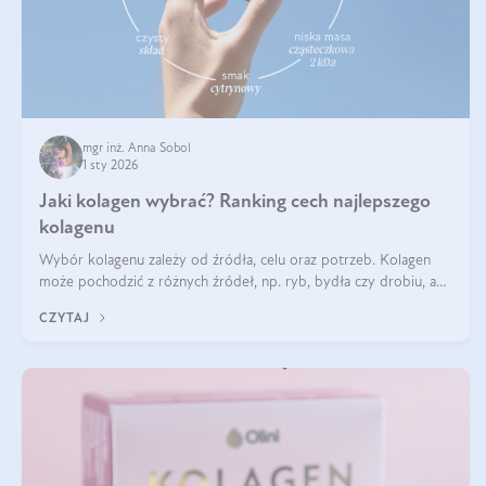
mgr inż. Anna Sobol
1 sty 2026
Jaki kolagen wybrać? Ranking cech najlepszego
kolagenu
Wybór kolagenu zależy od źródła, celu oraz potrzeb. Kolagen
może pochodzić z różnych źródeł, np. ryb, bydła czy drobiu, a
każdy typ ma swoje unikatowe właściwości. Dla skóry najlepiej
CZYTAJ
sprawdza się kolagen rybi, a dla wspierania stawów — kolagen
bydlęcy.