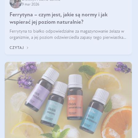
9 mar 2026
Ferrytyna – czym jest, jakie są normy i jak
wspierać jej poziom naturalnie?
Ferrytyna to białko odpowiedzialne za magazynowanie żelaza w
organizmie, a jej poziom odzwierciedla zapasy tego pierwiastka.
Warto dowiedzieć się więcej na jej temat, ponieważ niedobór
CZYTAJ
ferrytyny daje objawy, które mogą utrudniać codzienne
funkcjonowanie (