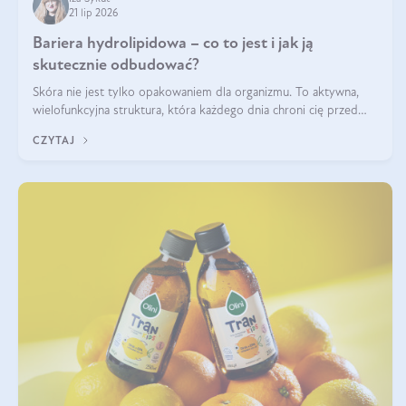
21 lip 2026
Bariera hydrolipidowa – co to jest i jak ją
skutecznie odbudować?
Skóra nie jest tylko opakowaniem dla organizmu. To aktywna,
wielofunkcyjna struktura, która każdego dnia chroni cię przed
utratą wody, wahaniami temperatury i czynnikami
CZYTAJ
środowiskowymi. Jednym z jej kluczowych elementów jest
bariera hydrolipidowa.