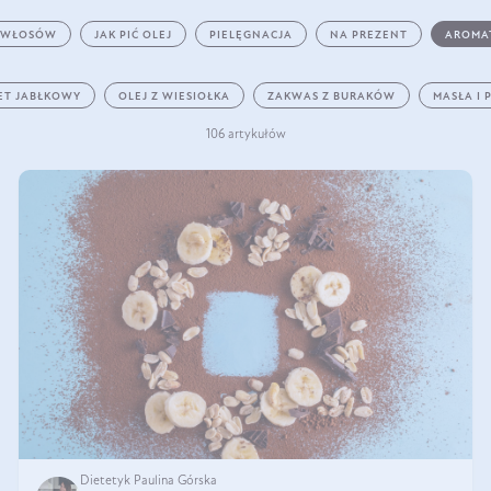
 WŁOSÓW
JAK PIĆ OLEJ
PIELĘGNACJA
NA PREZENT
AROMA
ET JABŁKOWY
OLEJ Z WIESIOŁKA
ZAKWAS Z BURAKÓW
MASŁA I 
106 artykułów
Dietetyk Paulina Górska