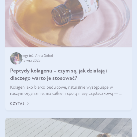
mgr inż. Anna Sobol
15 wrz 2025
Peptydy kolagenu – czym są, jak działają i
dlaczego warto je stosować?
Kolagen jako białko budulcowe, naturalnie występujące w
naszym organizmie, ma całkiem sporą masę cząsteczkową —
nawet do 300 kDa. Jeśli chcielibyśmy suplementować go w tej
CZYTAJ
formie, byłby trudno strawialny. Aby był lepiej przyswajalny i
bardziej biodostępny