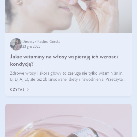
Dietetyk Paulina Górska
23 gru 2025
Jakie witaminy na włosy wspierają ich wzrost i
kondycję?
Zdrowe włosy i skóra głowy to zasługa nie tylko witamin (m.in.
B, D, A, E), ale też zbilansowanej diety i nawodnienia. Przeczytaj
nasz artykuł i dowiedz się, które składniki najskuteczniej hamują
CZYTAJ
wypadanie włosów.