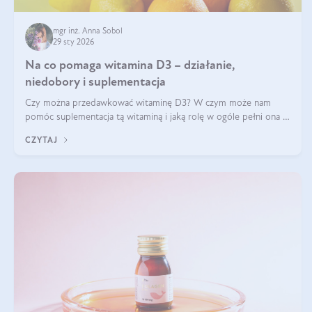
mgr inż. Anna Sobol
29 sty 2026
Na co pomaga witamina D3 – działanie,
niedobory i suplementacja
Czy można przedawkować witaminę D3? W czym może nam
pomóc suplementacja tą witaminą i jaką rolę w ogóle pełni ona w
naszym ciele? Powszechnie wiadomo, że jej przyjmowanie
CZYTAJ
zalecane jest jesienią i zimą, ale czy wiesz, dlaczego warto to
robić?