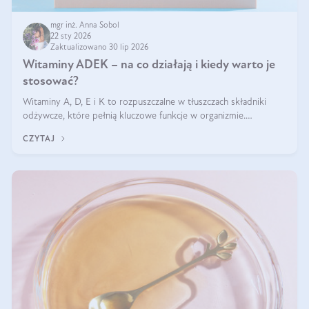
mgr inż. Anna Sobol
22 sty 2026
Zaktualizowano 30 lip 2026
Witaminy ADEK – na co działają i kiedy warto je
stosować?
Witaminy A, D, E i K to rozpuszczalne w tłuszczach składniki
odżywcze, które pełnią kluczowe funkcje w organizmie.
Wspierają zdrowie skóry i wzroku, odporność, prawidłową
CZYTAJ
krzepliwość krwi oraz mineralizację kości.