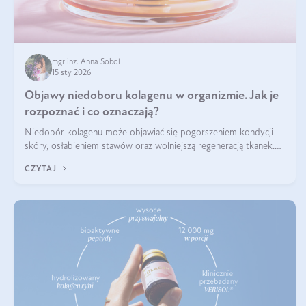
mgr inż. Anna Sobol
15 sty 2026
Objawy niedoboru kolagenu w organizmie. Jak je
rozpoznać i co oznaczają?
Niedobór kolagenu może objawiać się pogorszeniem kondycji
skóry, osłabieniem stawów oraz wolniejszą regeneracją tkanek.
Do najczęstszych sygnałów należą utrata jędrności i elastyczności
CZYTAJ
skóry, bóle stawów, łamliwość paznokci oraz osłabienie włosów.