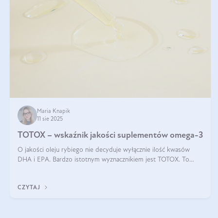
Maria Knapik
11 sie 2025
TOTOX – wskaźnik jakości suplementów omega-3
O jakości oleju rybiego nie decyduje wyłącznie ilość kwasów
DHA i EPA. Bardzo istotnym wyznacznikiem jest TOTOX. To
wskaźnik, który pokazuje skuteczność, świeżość oraz
bezpieczeństwo suplementu?
CZYTAJ