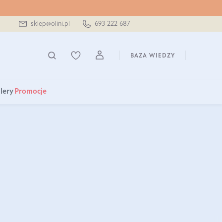
sklep@olini.pl
693 222 687
BAZA WIEDZY
lery
Promocje