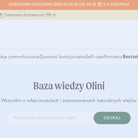
DARMOWA DOSTAWA DPD PICKUP OD 49 ZŁ 📦 3-9 SIERPNIA
Darmowa dostawa od 199 zł
leje zimnotłoczone
Żywność funkcjonalna
Self-care
Potrzeby
Bestsel
Baza wiedzy Olini
Wszystko o właściwościach i zastosowaniach naturalnych olejów
SZUKAJ