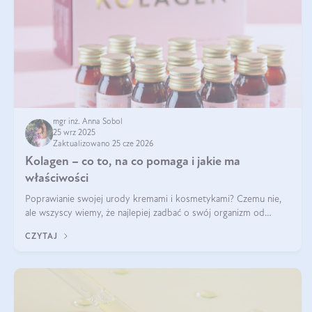
mgr inż. Anna Sobol
25 wrz 2025
Zaktualizowano 25 cze 2026
Kolagen – co to, na co pomaga i jakie ma
właściwości
Poprawianie swojej urody kremami i kosmetykami? Czemu nie,
ale wszyscy wiemy, że najlepiej zadbać o swój organizm od
wewnątrz — to solidna podstawa do tego, by nasz wygląd
CZYTAJ
zewnętrzny prezentował się zdrowo i atrakcyjnie. Stosowanie
wysokiej jakości suplem