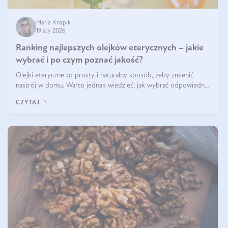
Maria Knapik
19 sty 2026
Ranking najlepszych olejków eterycznych – jakie
wybrać i po czym poznać jakość?
Olejki eteryczne to prosty i naturalny sposób, żeby zmienić
nastrój w domu. Warto jednak wiedzieć, jak wybrać odpowiednie
produkty. Po czym poznać, że są one dobrej jakości? Jakie olejki
CZYTAJ
eteryczne są najlepsze? Poznaj najważniejsze kryteria wyboru!