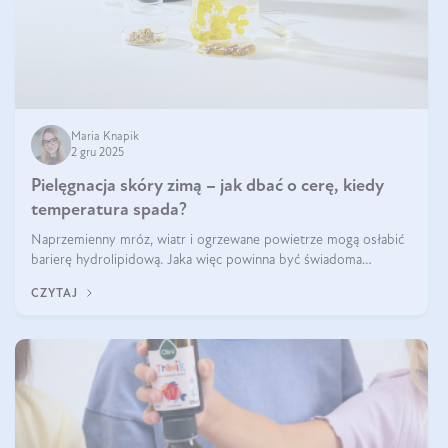
Maria Knapik
2 gru 2025
Pielęgnacja skóry zimą – jak dbać o cerę, kiedy
temperatura spada?
Naprzemienny mróz, wiatr i ogrzewane powietrze mogą osłabić
barierę hydrolipidową. Jaka więc powinna być świadoma
pielęgnacja w okresie chłodnych miesięcy?
CZYTAJ