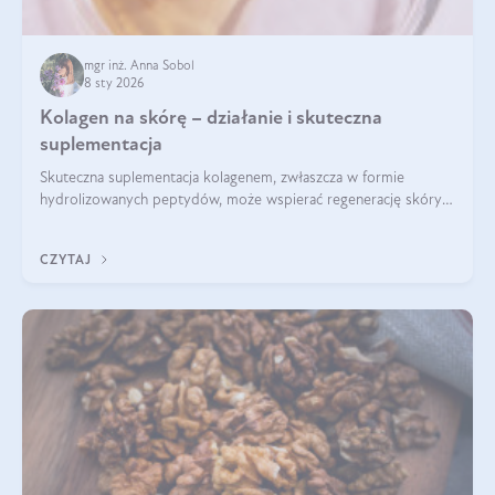
mgr inż. Anna Sobol
8 sty 2026
Kolagen na skórę – działanie i skuteczna
suplementacja
Skuteczna suplementacja kolagenem, zwłaszcza w formie
hydrolizowanych peptydów, może wspierać regenerację skóry i
poprawiać jej wygląd, jeśli jest połączona z odpowiednią dietą i
regularnością stosowania.
CZYTAJ