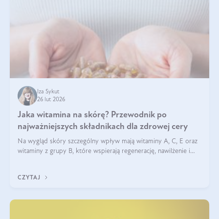
Iza Sykut
26 lut 2026
Jaka witamina na skórę? Przewodnik po
najważniejszych składnikach dla zdrowej cery
Na wygląd skóry szczególny wpływ mają witaminy A, C, E oraz
witaminy z grupy B, które wspierają regenerację, nawilżenie i
ochronę przed stresem oksydacyjnym. Odpowiednia podaż
tych witamin wspiera elastyczność skóry i jej naturalny blask.
CZYTAJ