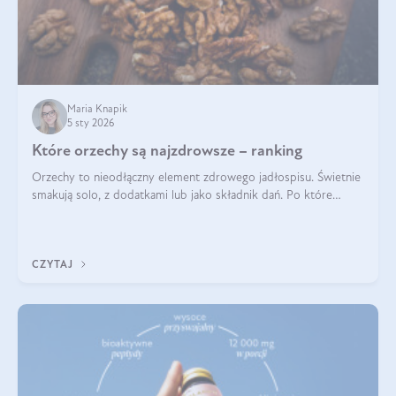
Maria Knapik
5 sty 2026
Które orzechy są najzdrowsze – ranking
Orzechy to nieodłączny element zdrowego jadłospisu. Świetnie
smakują solo, z dodatkami lub jako składnik dań. Po które
orzechy warto sięgać zamiast niezdrowej przekąski? Dowiesz
się z tego tekstu!
CZYTAJ