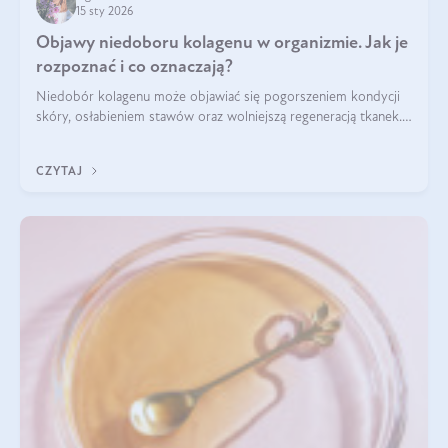
15 sty 2026
Objawy niedoboru kolagenu w organizmie. Jak je
rozpoznać i co oznaczają?
Niedobór kolagenu może objawiać się pogorszeniem kondycji
skóry, osłabieniem stawów oraz wolniejszą regeneracją tkanek.
Do najczęstszych sygnałów należą utrata jędrności i
elastyczności skóry, bóle stawów, łamliwość paznokci oraz
CZYTAJ
osłabienie włosów.