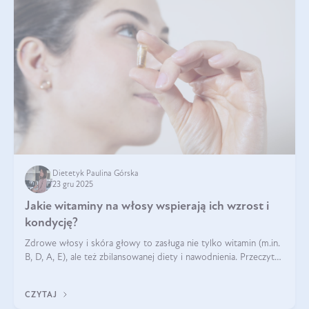
Dietetyk Paulina Górska
23 gru 2025
Jakie witaminy na włosy wspierają ich wzrost i
kondycję?
Zdrowe włosy i skóra głowy to zasługa nie tylko witamin (m.in.
B, D, A, E), ale też zbilansowanej diety i nawodnienia. Przeczytaj
nasz artykuł i dowiedz się, które składniki najskuteczniej hamują
wypadanie włosów.
CZYTAJ