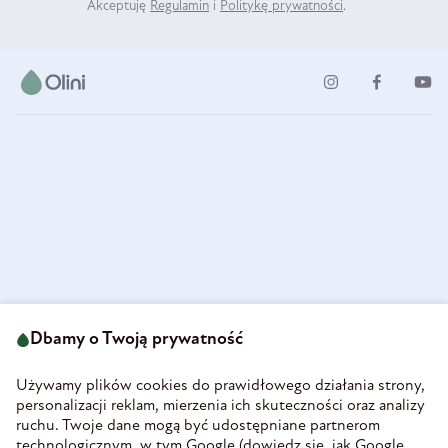
Akceptuję
Regulamin
i
Politykę prywatności
.
ul. Strzegomska 49
693 222 687
58-160 Świebodzice
Dbamy o Twoją prywatność
sklep@olini.pl
Polska
NIP 8860027066
Używamy plików cookies do prawidłowego działania strony,
REGON 890213034
personalizacji reklam, mierzenia ich skuteczności oraz analizy
ruchu. Twoje dane mogą być udostępniane partnerom
INFORMACJE
technologicznym, w tym Google (
dowiedz się, jak Google