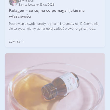
25 wrz 2025
Zaktualizowano 25 cze 2026
Kolagen – co to, na co pomaga i jakie ma
właściwości
Poprawianie swojej urody kremami i kosmetykami? Czemu nie,
ale wszyscy wiemy, że najlepiej zadbać o swój organizm od
wewnątrz — to solidna podstawa do tego, by nasz wygląd
zewnętrzny prezentował się zdrowo i atrakcyjnie. Stosowanie
CZYTAJ
wysokiej jakości suplem