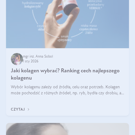
mgr inż. Anna Sobol
1 sty 2026
Jaki kolagen wybrać? Ranking cech najlepszego
kolagenu
Wybór kolagenu zależy od źródła, celu oraz potrzeb. Kolagen
może pochodzić z różnych źródeł, np. ryb, bydła czy drobiu, a
każdy typ ma swoje unikatowe właściwości. Dla skóry najlepiej
sprawdza się kolagen rybi, a dla wspierania stawów — kolagen
CZYTAJ
bydlęcy.