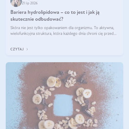
21 lip 2026
Bariera hydrolipidowa – co to jest i jak ją
skutecznie odbudować?
Skóra nie jest tylko opakowaniem dla organizmu. To aktywna,
wielofunkcyjna struktura, która każdego dnia chroni cię przed
utratą wody, wahaniami temperatury i czynnikami
środowiskowymi. Jednym z jej kluczowych elementów jest
CZYTAJ
bariera hydrolipidowa.