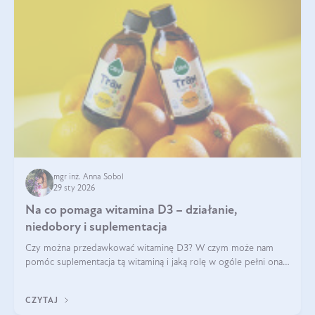
mgr inż. Anna Sobol
29 sty 2026
Na co pomaga witamina D3 – działanie,
niedobory i suplementacja
Czy można przedawkować witaminę D3? W czym może nam
pomóc suplementacja tą witaminą i jaką rolę w ogóle pełni ona
w naszym ciele? Powszechnie wiadomo, że jej przyjmowanie
zalecane jest jesienią i zimą, ale czy wiesz, dlaczego warto to
CZYTAJ
robić?