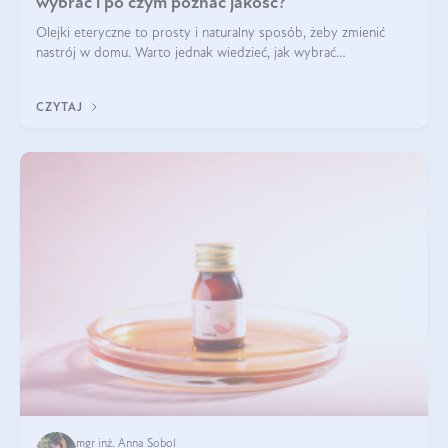
wybrać i po czym poznać jakość?
Olejki eteryczne to prosty i naturalny sposób, żeby zmienić
nastrój w domu. Warto jednak wiedzieć, jak wybrać
odpowiednie produkty. Po czym poznać, że są one dobrej
jakości? Jakie olejki eteryczne są najlepsze? Poznaj najważniejsze
CZYTAJ
kryteria wyboru!
mgr inż. Anna Sobol