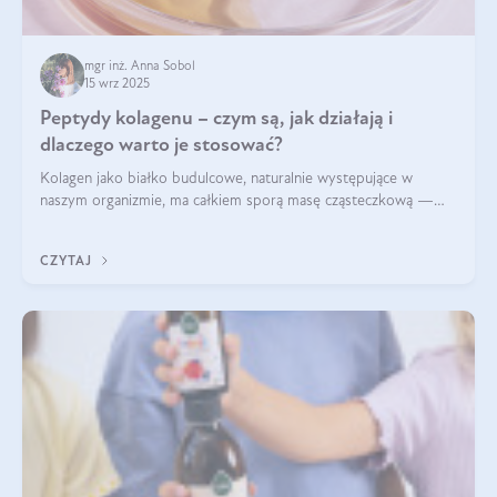
mgr inż. Anna Sobol
15 wrz 2025
Peptydy kolagenu – czym są, jak działają i
dlaczego warto je stosować?
Kolagen jako białko budulcowe, naturalnie występujące w
naszym organizmie, ma całkiem sporą masę cząsteczkową —
nawet do 300 kDa. Jeśli chcielibyśmy suplementować go w tej
formie, byłby trudno strawialny. Aby był lepiej przyswajalny i
CZYTAJ
bardziej biodostępny