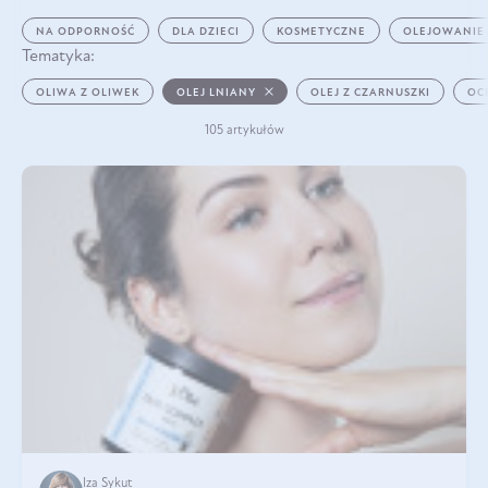
NA ODPORNOŚĆ
DLA DZIECI
KOSMETYCZNE
OLEJOWANIE
Tematyka:
OLIWA Z OLIWEK
OLEJ LNIANY
OLEJ Z CZARNUSZKI
OC
105 artykułów
Iza Sykut