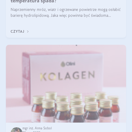
temperatura spada?
Naprzemienny mróz, wiatr i ogrzewane powietrze mogą osłabić
barierę hydrolipidową. Jaka więc powinna być świadoma
pielęgnacja w okresie chłodnych miesięcy?
CZYTAJ
mgr inż. Anna Sobol