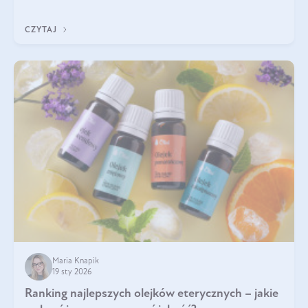
Wspierają zdrowie skóry i wzroku, odporność, prawidłową
krzepliwość krwi oraz mineralizację kości.
CZYTAJ
Maria Knapik
19 sty 2026
Ranking najlepszych olejków eterycznych – jakie