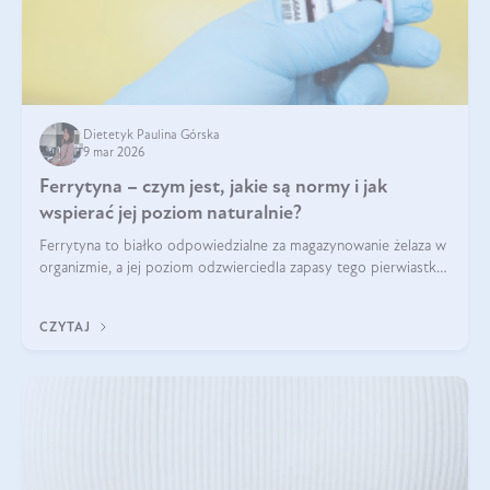
Dietetyk Paulina Górska
9 mar 2026
Ferrytyna – czym jest, jakie są normy i jak
wspierać jej poziom naturalnie?
Ferrytyna to białko odpowiedzialne za magazynowanie żelaza w
organizmie, a jej poziom odzwierciedla zapasy tego pierwiastka.
Warto dowiedzieć się więcej na jej temat, ponieważ niedobór
ferrytyny daje objawy, które mogą utrudniać codzienne
CZYTAJ
funkcjonowanie (