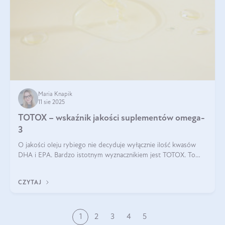
Maria Knapik
11 sie 2025
TOTOX – wskaźnik jakości suplementów omega-
3
O jakości oleju rybiego nie decyduje wyłącznie ilość kwasów
DHA i EPA. Bardzo istotnym wyznacznikiem jest TOTOX. To
wskaźnik, który pokazuje skuteczność, świeżość oraz
bezpieczeństwo suplementu?
CZYTAJ
1
2
3
4
5