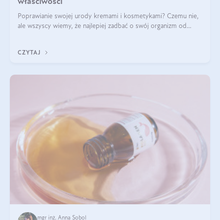
właściwości
Poprawianie swojej urody kremami i kosmetykami? Czemu nie,
ale wszyscy wiemy, że najlepiej zadbać o swój organizm od
wewnątrz — to solidna podstawa do tego, by nasz wygląd
zewnętrzny prezentował się zdrowo i atrakcyjnie. Stosowanie
CZYTAJ
wysokiej jakości suplem
mgr inż. Anna Sobol