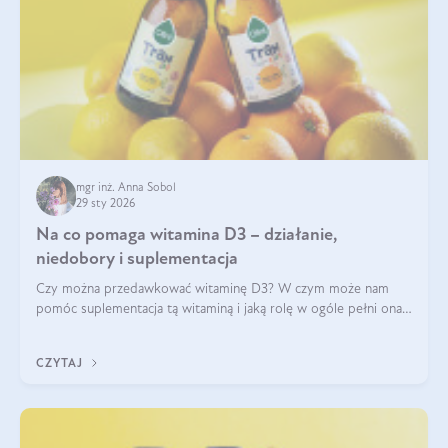
mgr inż. Anna Sobol
29 sty 2026
Na co pomaga witamina D3 – działanie,
niedobory i suplementacja
Czy można przedawkować witaminę D3? W czym może nam
pomóc suplementacja tą witaminą i jaką rolę w ogóle pełni ona
w naszym ciele? Powszechnie wiadomo, że jej przyjmowanie
zalecane jest jesienią i zimą, ale czy wiesz, dlaczego warto to
CZYTAJ
robić?