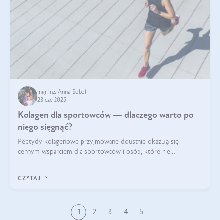
mgr inż. Anna Sobol
23 cze 2025
Kolagen dla sportowców — dlaczego warto po
niego sięgnąć?
Peptydy kolagenowe przyjmowane doustnie okazują się
cennym wsparciem dla sportowców i osób, które nie
wyobrażają sobie życia bez intensywnego ruchu.
CZYTAJ
1
2
3
4
5