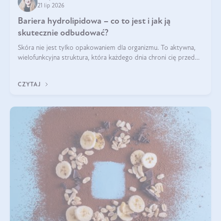
21 lip 2026
Bariera hydrolipidowa – co to jest i jak ją
skutecznie odbudować?
Skóra nie jest tylko opakowaniem dla organizmu. To aktywna,
wielofunkcyjna struktura, która każdego dnia chroni cię przed
utratą wody, wahaniami temperatury i czynnikami
środowiskowymi. Jednym z jej kluczowych elementów jest
CZYTAJ
bariera hydrolipidowa.