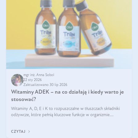
mgr inż. Anna Sobol
22 sty 2026
Zaktualizowano 30 lip 2026
Witaminy ADEK – na co działają i kiedy warto je
stosować?
Witaminy A, D, E i K to rozpuszczalne w tłuszczach składniki
odżywcze, które pełnią kluczowe funkcje w organizmie.
Wspierają zdrowie skóry i wzroku, odporność, prawidłową
krzepliwość krwi oraz mineralizację kości.
CZYTAJ