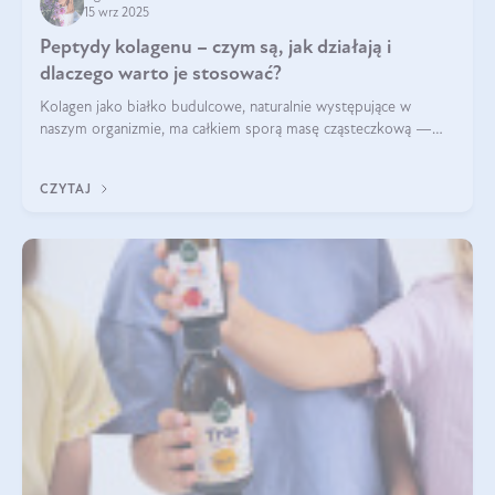
15 wrz 2025
Peptydy kolagenu – czym są, jak działają i
dlaczego warto je stosować?
Kolagen jako białko budulcowe, naturalnie występujące w
naszym organizmie, ma całkiem sporą masę cząsteczkową —
nawet do 300 kDa. Jeśli chcielibyśmy suplementować go w tej
formie, byłby trudno strawialny. Aby był lepiej przyswajalny i
CZYTAJ
bardziej biodostępny