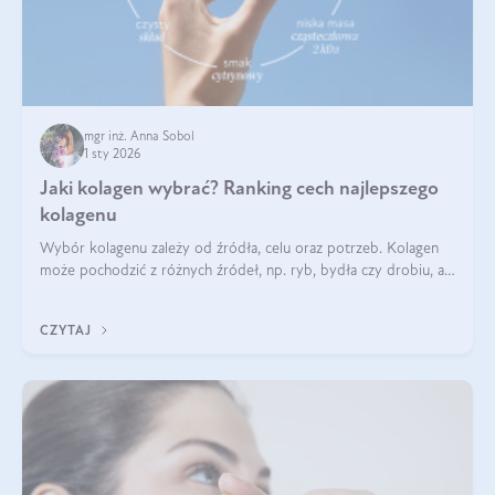
mgr inż. Anna Sobol
1 sty 2026
Jaki kolagen wybrać? Ranking cech najlepszego
kolagenu
Wybór kolagenu zależy od źródła, celu oraz potrzeb. Kolagen
może pochodzić z różnych źródeł, np. ryb, bydła czy drobiu, a
każdy typ ma swoje unikatowe właściwości. Dla skóry najlepiej
sprawdza się kolagen rybi, a dla wspierania stawów — kolagen
CZYTAJ
bydlęcy.