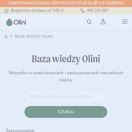
Tłoczony zawsze na zimno
DARMOWA DOSTAWA DPD PICKUP OD 49 ZŁ 📦 3-9 SIERPNIA
Bezpieczna dostawa od 7,49 zł
693 222 687
Darmowa dostawa od 199 zł
Tłoczony zawsze na zimno
BAZA WIEDZY OLINI
Baza wiedzy Olini
Wszystko o właściwościach i zastosowaniach naturalnych
olejów
SZUKAJ
Zastosowanie: