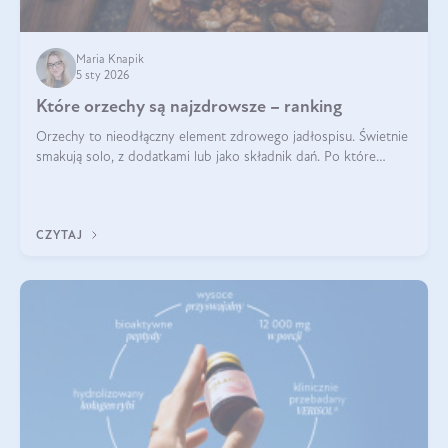
Maria Knapik
5 sty 2026
Które orzechy są najzdrowsze – ranking
Orzechy to nieodłączny element zdrowego jadłospisu. Świetnie
smakują solo, z dodatkami lub jako składnik dań. Po które
orzechy warto sięgać zamiast niezdrowej przekąski? Dowiesz
się z tego tekstu!
CZYTAJ