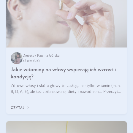
Dietetyk Paulina Górska
23 gru 2025
Jakie witaminy na włosy wspierają ich wzrost i
kondycję?
Zdrowe włosy i skóra głowy to zasługa nie tylko witamin (m.in.
B, D, A, E), ale też zbilansowanej diety i nawodnienia. Przeczytaj
nasz artykuł i dowiedz się, które składniki najskuteczniej hamują
wypadanie włosów.
CZYTAJ