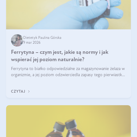
Dietetyk Paulina Górska
9 mar 2026
Ferrytyna – czym jest, jakie są normy i jak
wspierać jej poziom naturalnie?
Ferrytyna to białko odpowiedzialne za magazynowanie żelaza w
organizmie, a jej poziom odzwierciedla zapasy tego pierwiastka.
Warto dowiedzieć się więcej na jej temat, ponieważ niedobór
ferrytyny daje objawy, które mogą utrudniać codzienne
CZYTAJ
funkcjonowanie (