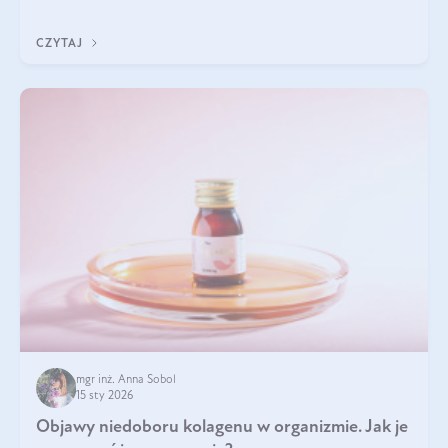
odpowiednie produkty. Po czym poznać, że są one dobrej
jakości? Jakie olejki eteryczne są najlepsze? Poznaj najważniejsze
CZYTAJ
kryteria wyboru!
mgr inż. Anna Sobol
15 sty 2026
Objawy niedoboru kolagenu w organizmie. Jak je