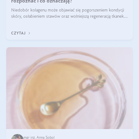
rozpoznać i co oznaczają?
Niedobór kolagenu może objawiać się pogorszeniem kondycji
skóry, osłabieniem stawów oraz wolniejszą regeneracją tkanek.
Do najczęstszych sygnałów należą utrata jędrności i
elastyczności skóry, bóle stawów, łamliwość paznokci oraz
CZYTAJ
osłabienie włosów.
mgr inż. Anna Sobol