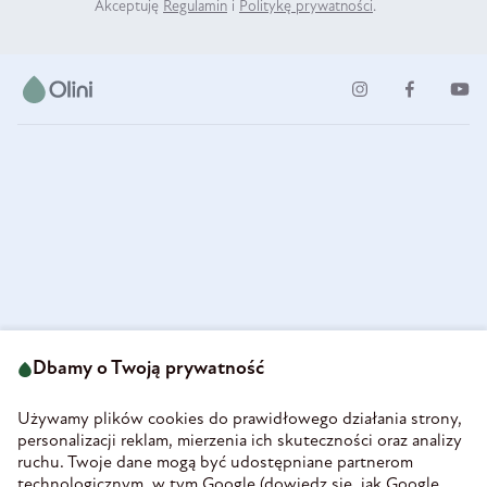
Akceptuję
Regulamin
i
Politykę prywatności
.
ul. Strzegomska 49
693 222 687
58-160 Świebodzice
Dbamy o Twoją prywatność
sklep@olini.pl
Polska
NIP 8860027066
Używamy plików cookies do prawidłowego działania strony,
REGON 890213034
personalizacji reklam, mierzenia ich skuteczności oraz analizy
ruchu. Twoje dane mogą być udostępniane partnerom
INFORMACJE
technologicznym, w tym Google (
dowiedz się, jak Google