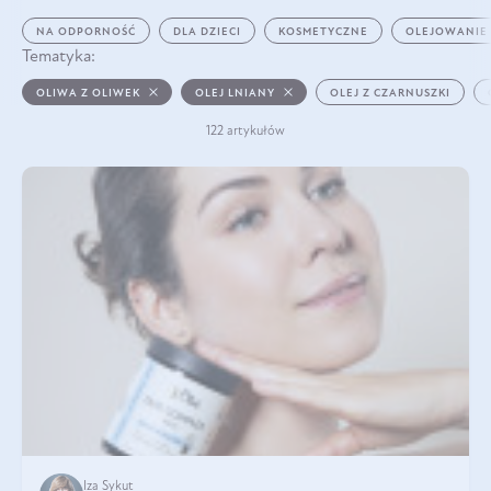
NA ODPORNOŚĆ
DLA DZIECI
KOSMETYCZNE
OLEJOWANIE
Tematyka:
OLIWA Z OLIWEK
OLEJ LNIANY
OLEJ Z CZARNUSZKI
122 artykułów
Iza Sykut