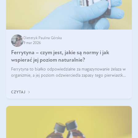
Dietetyk Paulina Górska
9 mar 2026
Ferrytyna – czym jest, jakie są normy i jak
wspierać jej poziom naturalnie?
Ferrytyna to białko odpowiedzialne za magazynowanie żelaza w
organizmie, a jej poziom odzwierciedla zapasy tego pierwiastka.
Warto dowiedzieć się więcej na jej temat, ponieważ niedobór
ferrytyny daje objawy, które mogą utrudniać codzienne
CZYTAJ
funkcjonowanie (