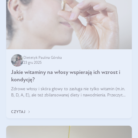
Dietetyk Paulina Górska
23 gru 2025
Jakie witaminy na włosy wspierają ich wzrost i
kondycję?
Zdrowe włosy i skóra głowy to zasługa nie tylko witamin (m.in.
B, D, A, E), ale też zbilansowanej diety i nawodnienia. Przeczytaj
nasz artykuł i dowiedz się, które składniki najskuteczniej hamują
wypadanie włosów.
CZYTAJ