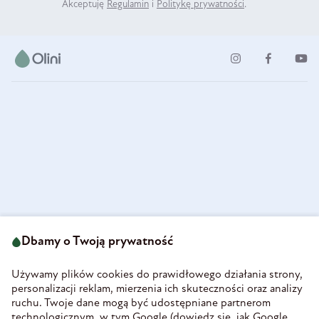
Akceptuję
Regulamin
i
Politykę prywatności
.
ul. Strzegomska 49
693 222 687
58-160 Świebodzice
Dbamy o Twoją prywatność
sklep@olini.pl
Polska
NIP 8860027066
Używamy plików cookies do prawidłowego działania strony,
REGON 890213034
personalizacji reklam, mierzenia ich skuteczności oraz analizy
ruchu. Twoje dane mogą być udostępniane partnerom
INFORMACJE
technologicznym, w tym Google (
dowiedz się, jak Google