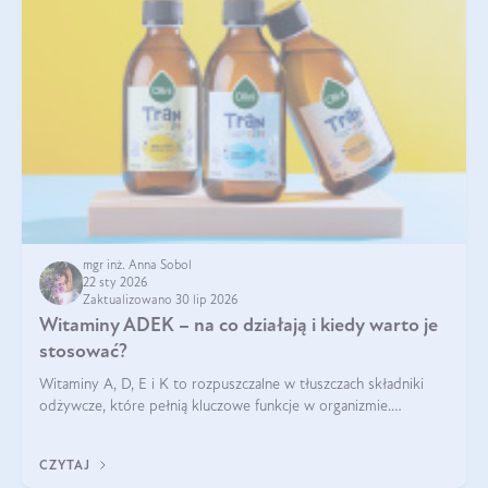
mgr inż. Anna Sobol
22 sty 2026
Zaktualizowano 30 lip 2026
Witaminy ADEK – na co działają i kiedy warto je
stosować?
Witaminy A, D, E i K to rozpuszczalne w tłuszczach składniki
odżywcze, które pełnią kluczowe funkcje w organizmie.
Wspierają zdrowie skóry i wzroku, odporność, prawidłową
krzepliwość krwi oraz mineralizację kości.
CZYTAJ