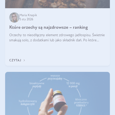
Maria Knapik
5 sty 2026
Które orzechy są najzdrowsze – ranking
Orzechy to nieodłączny element zdrowego jadłospisu. Świetnie
smakują solo, z dodatkami lub jako składnik dań. Po które
orzechy warto sięgać zamiast niezdrowej przekąski? Dowiesz
się z tego tekstu!
CZYTAJ