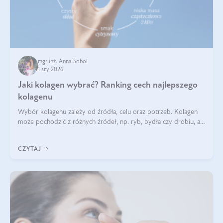
mgr inż. Anna Sobol
1 sty 2026
Jaki kolagen wybrać? Ranking cech najlepszego
kolagenu
Wybór kolagenu zależy od źródła, celu oraz potrzeb. Kolagen
może pochodzić z różnych źródeł, np. ryb, bydła czy drobiu, a
każdy typ ma swoje unikatowe właściwości. Dla skóry najlepiej
sprawdza się kolagen rybi, a dla wspierania stawów — kolagen
CZYTAJ
bydlęcy.