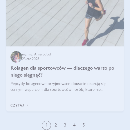
mgr inż. Anna Sobol
23 cze 2025
Kolagen dla sportowców — dlaczego warto po
niego sięgnąć?
Peptydy kolagenowe przyjmowane doustnie okazują się
cennym wsparciem dla sportowców i osób, które nie
wyobrażają sobie życia bez intensywnego ruchu.
CZYTAJ
1
2
3
4
5