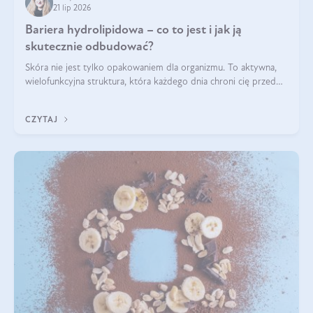
21 lip 2026
Bariera hydrolipidowa – co to jest i jak ją
skutecznie odbudować?
Skóra nie jest tylko opakowaniem dla organizmu. To aktywna,
wielofunkcyjna struktura, która każdego dnia chroni cię przed
utratą wody, wahaniami temperatury i czynnikami
środowiskowymi. Jednym z jej kluczowych elementów jest
CZYTAJ
bariera hydrolipidowa.