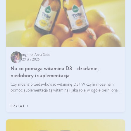
mgr inż. Anna Sobol
29 sty 2026
Na co pomaga witamina D3 – działanie,
niedobory i suplementacja
Czy można przedawkować witaminę D3? W czym może nam
pomóc suplementacja tą witaminą i jaką rolę w ogóle pełni ona
w naszym ciele? Powszechnie wiadomo, że jej przyjmowanie
zalecane jest jesienią i zimą, ale czy wiesz, dlaczego warto to
CZYTAJ
robić?