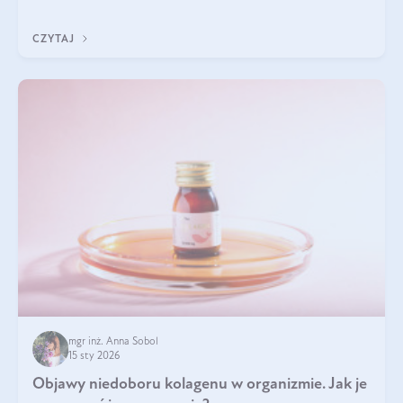
odpowiednie produkty. Po czym poznać, że są one dobrej
jakości? Jakie olejki eteryczne są najlepsze? Poznaj najważniejsze
CZYTAJ
kryteria wyboru!
mgr inż. Anna Sobol
15 sty 2026
Objawy niedoboru kolagenu w organizmie. Jak je