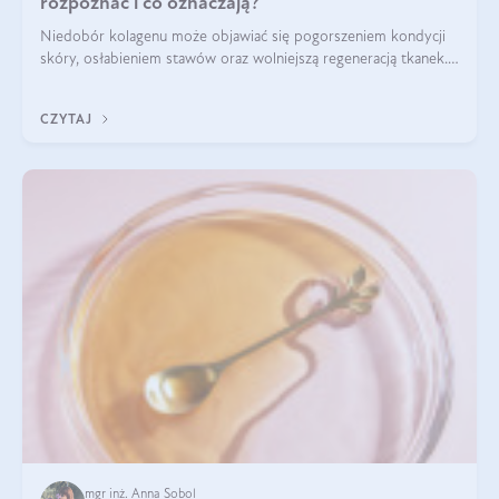
rozpoznać i co oznaczają?
Niedobór kolagenu może objawiać się pogorszeniem kondycji
skóry, osłabieniem stawów oraz wolniejszą regeneracją tkanek.
Do najczęstszych sygnałów należą utrata jędrności i
elastyczności skóry, bóle stawów, łamliwość paznokci oraz
CZYTAJ
osłabienie włosów.
mgr inż. Anna Sobol