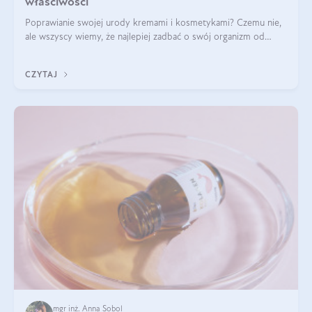
właściwości
Poprawianie swojej urody kremami i kosmetykami? Czemu nie,
ale wszyscy wiemy, że najlepiej zadbać o swój organizm od
wewnątrz — to solidna podstawa do tego, by nasz wygląd
zewnętrzny prezentował się zdrowo i atrakcyjnie. Stosowanie
CZYTAJ
wysokiej jakości suplem
mgr inż. Anna Sobol