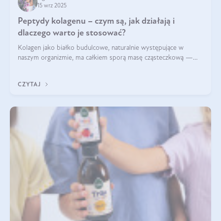
15 wrz 2025
Peptydy kolagenu – czym są, jak działają i
dlaczego warto je stosować?
Kolagen jako białko budulcowe, naturalnie występujące w
naszym organizmie, ma całkiem sporą masę cząsteczkową —
nawet do 300 kDa. Jeśli chcielibyśmy suplementować go w tej
formie, byłby trudno strawialny. Aby był lepiej przyswajalny i
CZYTAJ
bardziej biodostępny