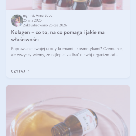
mgr inż. Anna Sobol
25 wrz 2025
Zaktualizowano 25 cze 2026
Kolagen – co to, na co pomaga i jakie ma
właściwości
Poprawianie swojej urody kremami i kosmetykami? Czemu nie,
ale wszyscy wiemy, że najlepiej zadbać o swój organizm od
wewnątrz — to solidna podstawa do tego, by nasz wygląd
zewnętrzny prezentował się zdrowo i atrakcyjnie. Stosowanie
CZYTAJ
wysokiej jakości suplem