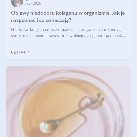
15 sty 2026
Objawy niedoboru kolagenu w organizmie. Jak je
rozpoznać i co oznaczają?
Niedobór kolagenu może objawiać się pogorszeniem kondycji
skóry, osłabieniem stawów oraz wolniejszą regeneracją tkanek.
Do najczęstszych sygnałów należą utrata jędrności i
elastyczności skóry, bóle stawów, łamliwość paznokci oraz
CZYTAJ
osłabienie włosów.