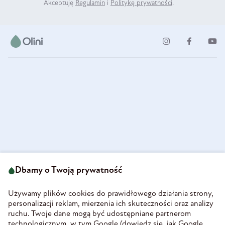
Akceptuję
Regulamin
i
Politykę prywatności
.
ul. Strzegomska 49
693 222 687
58-160 Świebodzice
Dbamy o Twoją prywatność
sklep@olini.pl
Polska
NIP 8860027066
Używamy plików cookies do prawidłowego działania strony,
REGON 890213034
personalizacji reklam, mierzenia ich skuteczności oraz analizy
ruchu. Twoje dane mogą być udostępniane partnerom
INFORMACJE
technologicznym, w tym Google (
dowiedz się, jak Google