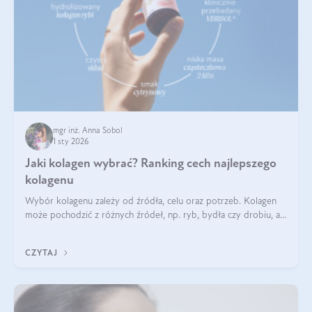
mgr inż. Anna Sobol
1 sty 2026
Jaki kolagen wybrać? Ranking cech najlepszego
kolagenu
Wybór kolagenu zależy od źródła, celu oraz potrzeb. Kolagen
może pochodzić z różnych źródeł, np. ryb, bydła czy drobiu, a
każdy typ ma swoje unikatowe właściwości. Dla skóry najlepiej
sprawdza się kolagen rybi, a dla wspierania stawów — kolagen
CZYTAJ
bydlęcy.