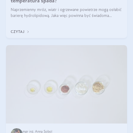
temperatura spada?
Naprzemienny mróz, wiatr i ogrzewane powietrze mogą osłabić
barierę hydrolipidową. Jaka więc powinna być świadoma
pielęgnacja w okresie chłodnych miesięcy?
CZYTAJ
mgr inż. Anna Sobol