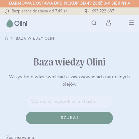
DARMOWA DOSTAWA DPD PICKUP OD 49 ZŁ 📦 3-9 SIERPNIA
Bezpieczna dostawa od 7,49 zł
693 222 687
Darmowa dostawa od 199 zł
Tłoczony zawsze na zimno
BAZA WIEDZY OLINI
Baza wiedzy Olini
Wszystko o właściwościach i zastosowaniach naturalnych
olejów
SZUKAJ
Zastosowanie: