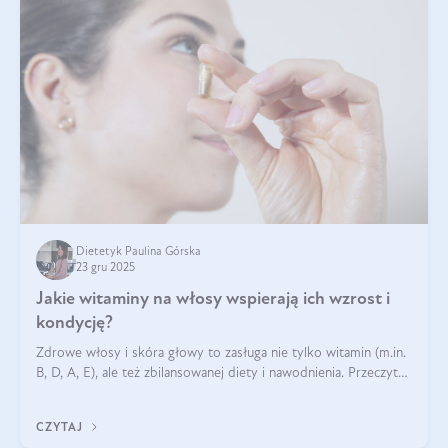
Dietetyk Paulina Górska
23 gru 2025
Jakie witaminy na włosy wspierają ich wzrost i
kondycję?
Zdrowe włosy i skóra głowy to zasługa nie tylko witamin (m.in.
B, D, A, E), ale też zbilansowanej diety i nawodnienia. Przeczytaj
nasz artykuł i dowiedz się, które składniki najskuteczniej hamują
wypadanie włosów.
CZYTAJ