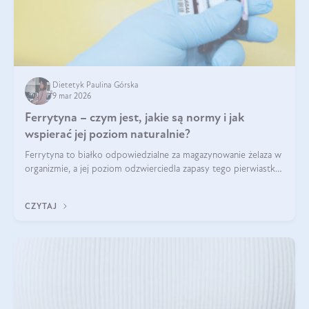
Dietetyk Paulina Górska
9 mar 2026
Ferrytyna – czym jest, jakie są normy i jak
wspierać jej poziom naturalnie?
Ferrytyna to białko odpowiedzialne za magazynowanie żelaza w
organizmie, a jej poziom odzwierciedla zapasy tego pierwiastka.
Warto dowiedzieć się więcej na jej temat, ponieważ niedobór
ferrytyny daje objawy, które mogą utrudniać codzienne
CZYTAJ
funkcjonowanie (