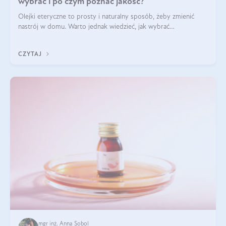
wybrać i po czym poznać jakość?
Olejki eteryczne to prosty i naturalny sposób, żeby zmienić
nastrój w domu. Warto jednak wiedzieć, jak wybrać
odpowiednie produkty. Po czym poznać, że są one dobrej
jakości? Jakie olejki eteryczne są najlepsze? Poznaj najważniejsze
CZYTAJ
kryteria wyboru!
mgr inż. Anna Sobol