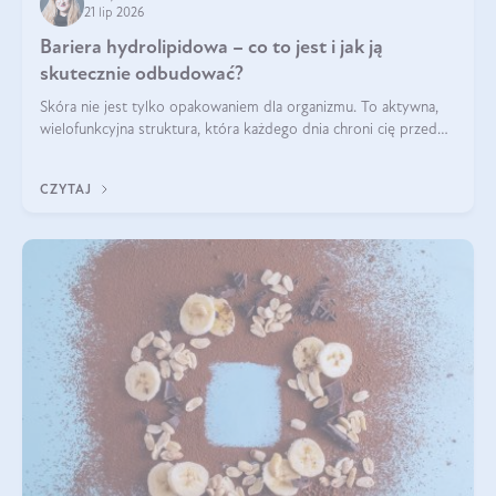
21 lip 2026
Bariera hydrolipidowa – co to jest i jak ją
skutecznie odbudować?
Skóra nie jest tylko opakowaniem dla organizmu. To aktywna,
wielofunkcyjna struktura, która każdego dnia chroni cię przed
utratą wody, wahaniami temperatury i czynnikami
środowiskowymi. Jednym z jej kluczowych elementów jest
CZYTAJ
bariera hydrolipidowa.