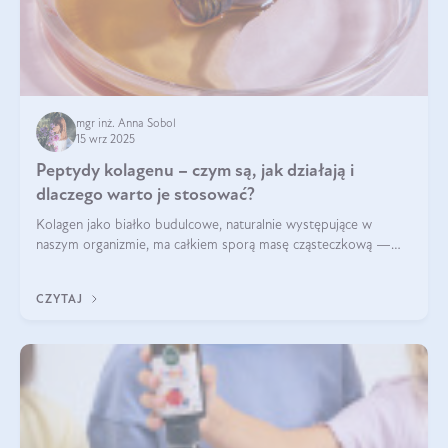
mgr inż. Anna Sobol
15 wrz 2025
Peptydy kolagenu – czym są, jak działają i
dlaczego warto je stosować?
Kolagen jako białko budulcowe, naturalnie występujące w
naszym organizmie, ma całkiem sporą masę cząsteczkową —
nawet do 300 kDa. Jeśli chcielibyśmy suplementować go w tej
formie, byłby trudno strawialny. Aby był lepiej przyswajalny i
CZYTAJ
bardziej biodostępny