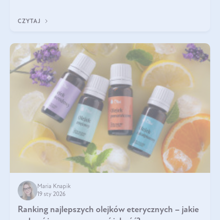
Wspierają zdrowie skóry i wzroku, odporność, prawidłową
krzepliwość krwi oraz mineralizację kości.
CZYTAJ
Maria Knapik
19 sty 2026
Ranking najlepszych olejków eterycznych – jakie