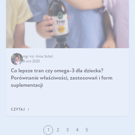
mgr inż. Anna Sobol
8 wrz 2025
Co lepsze tran czy omega-3 dla dziecka?
Porównanie właściwości, zastosowań i form
suplementacji
CZYTAJ
1
2
3
4
5