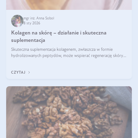
mgr inż. Anna Sobol
8 sty 2026
Kolagen na skórę – działanie i skuteczna
suplementacja
Skuteczna suplementacja kolagenem, zwłaszcza w formie
hydrolizowanych peptydów, może wspierać regenerację skóry i
poprawiać jej wygląd, jeśli jest połączona z odpowiednią dietą i
regularnością stosowania.
CZYTAJ