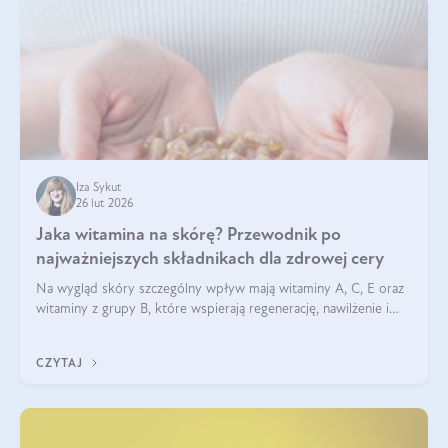
Iza Sykut
26 lut 2026
Jaka witamina na skórę? Przewodnik po
najważniejszych składnikach dla zdrowej cery
Na wygląd skóry szczególny wpływ mają witaminy A, C, E oraz
witaminy z grupy B, które wspierają regenerację, nawilżenie i
ochronę przed stresem oksydacyjnym. Odpowiednia podaż
tych witamin wspiera elastyczność skóry i jej naturalny blask.
CZYTAJ