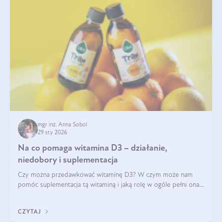
mgr inż. Anna Sobol
29 sty 2026
Na co pomaga witamina D3 – działanie,
niedobory i suplementacja
Czy można przedawkować witaminę D3? W czym może nam
pomóc suplementacja tą witaminą i jaką rolę w ogóle pełni ona
w naszym ciele? Powszechnie wiadomo, że jej przyjmowanie
zalecane jest jesienią i zimą, ale czy wiesz, dlaczego warto to
CZYTAJ
robić?