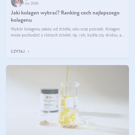
1 sty 2026
Jaki kolagen wybrać? Ranking cech najlepszego
kolagenu
Wybór kolagenu zależy od źródła, celu oraz potrzeb. Kolagen
może pochodzić z różnych źródeł, np. ryb, bydła czy drobiu, a
każdy typ ma swoje unikatowe właściwości. Dla skóry najlepiej
sprawdza się kolagen rybi, a dla wspierania stawów — kolagen
CZYTAJ
bydlęcy.