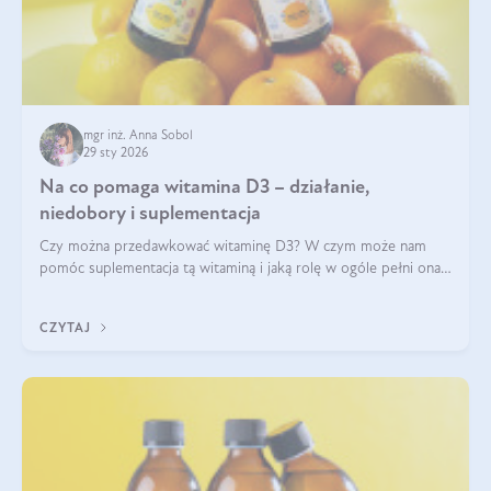
mgr inż. Anna Sobol
29 sty 2026
Na co pomaga witamina D3 – działanie,
niedobory i suplementacja
Czy można przedawkować witaminę D3? W czym może nam
pomóc suplementacja tą witaminą i jaką rolę w ogóle pełni ona
w naszym ciele? Powszechnie wiadomo, że jej przyjmowanie
zalecane jest jesienią i zimą, ale czy wiesz, dlaczego warto to
CZYTAJ
robić?