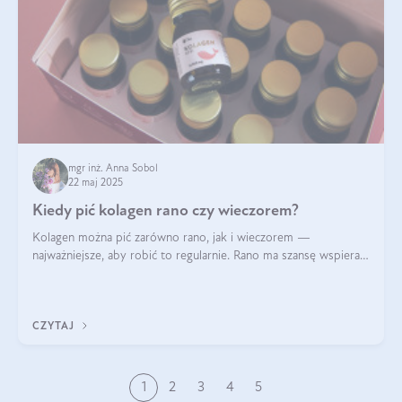
mgr inż. Anna Sobol
22 maj 2025
Kiedy pić kolagen rano czy wieczorem?
Kolagen można pić zarówno rano, jak i wieczorem —
najważniejsze, aby robić to regularnie. Rano ma szansę wspierać
energię i metabolizm, a wieczorem regenerację organizmu
podczas snu.
CZYTAJ
1
2
3
4
5