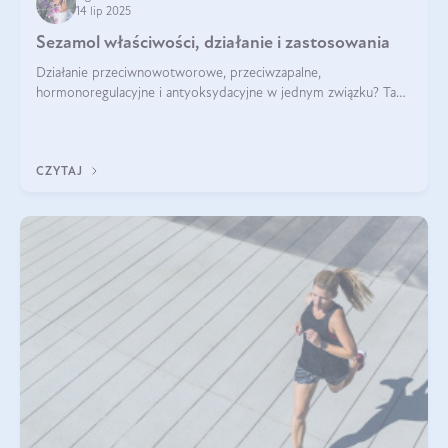
14 lip 2025
Sezamol właściwości, działanie i zastosowania
Działanie przeciwnowotworowe, przeciwzapalne,
hormonoregulacyjne i antyoksydacyjne w jednym związku? Tak
— to właśnie natura sezamolu, który obecny jest w oleju
sezamowym. Dowiedz się, dlaczego warto wprowadzić go do
swojej diety — być może to pierwsza ok
CZYTAJ