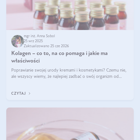
mgr inż. Anna Sobol
25 wrz 2025
Zaktualizowano 25 cze 2026
Kolagen – co to, na co pomaga i jakie ma
właściwości
Poprawianie swojej urody kremami i kosmetykami? Czemu nie,
ale wszyscy wiemy, że najlepiej zadbać o swój organizm od
wewnątrz — to solidna podstawa do tego, by nasz wygląd
zewnętrzny prezentował się zdrowo i atrakcyjnie. Stosowanie
CZYTAJ
wysokiej jakości suplem