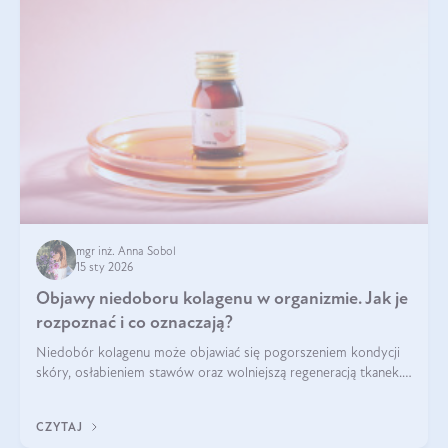
mgr inż. Anna Sobol
15 sty 2026
Objawy niedoboru kolagenu w organizmie. Jak je
rozpoznać i co oznaczają?
Niedobór kolagenu może objawiać się pogorszeniem kondycji
skóry, osłabieniem stawów oraz wolniejszą regeneracją tkanek.
Do najczęstszych sygnałów należą utrata jędrności i
elastyczności skóry, bóle stawów, łamliwość paznokci oraz
CZYTAJ
osłabienie włosów.