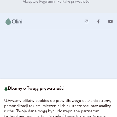
Akceptuję
Regulamin
i
Politykę prywatności
.
ul. Strzegomska 49
693 222 687
58-160 Świebodzice
Dbamy o Twoją prywatność
sklep@olini.pl
Polska
NIP 8860027066
Używamy plików cookies do prawidłowego działania strony,
REGON 890213034
personalizacji reklam, mierzenia ich skuteczności oraz analizy
ruchu. Twoje dane mogą być udostępniane partnerom
INFORMACJE
technologicznym, w tym Google (
dowiedz się, jak Google