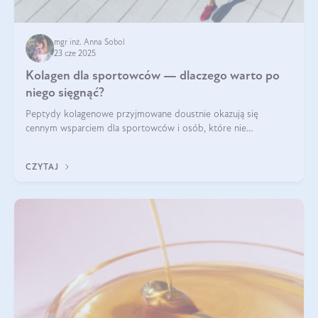
mgr inż. Anna Sobol
23 cze 2025
Kolagen dla sportowców — dlaczego warto po
niego sięgnąć?
Peptydy kolagenowe przyjmowane doustnie okazują się
cennym wsparciem dla sportowców i osób, które nie
wyobrażają sobie życia bez intensywnego ruchu.
CZYTAJ