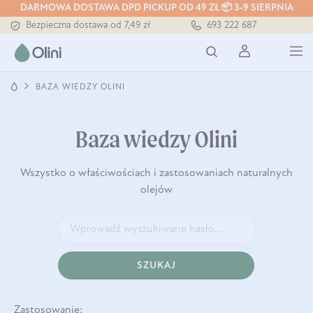
DARMOWA DOSTAWA DPD PICKUP OD 49 ZŁ 📦 3-9 SIERPNIA
Bezpieczna dostawa od 7,49 zł
693 222 687
Darmowa dostawa od 199 zł
Tłoczony zawsze na zimno
BAZA WIEDZY OLINI
Baza wiedzy Olini
Wszystko o właściwościach i zastosowaniach naturalnych
olejów
SZUKAJ
Zastosowanie: