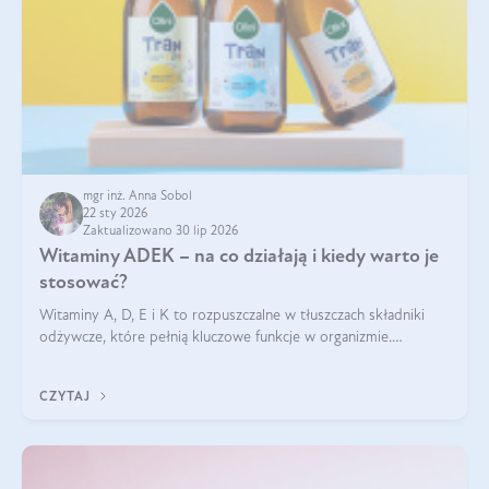
mgr inż. Anna Sobol
22 sty 2026
Zaktualizowano 30 lip 2026
Witaminy ADEK – na co działają i kiedy warto je
stosować?
Witaminy A, D, E i K to rozpuszczalne w tłuszczach składniki
odżywcze, które pełnią kluczowe funkcje w organizmie.
Wspierają zdrowie skóry i wzroku, odporność, prawidłową
krzepliwość krwi oraz mineralizację kości.
CZYTAJ