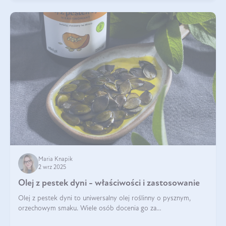
Maria Knapik
2 wrz 2025
Olej z pestek dyni - właściwości i zastosowanie
Olej z pestek dyni to uniwersalny olej roślinny o pysznym,
orzechowym smaku. Wiele osób docenia go za
wszechstronność, bo przydaje się zarówno w kuchni, jak i w