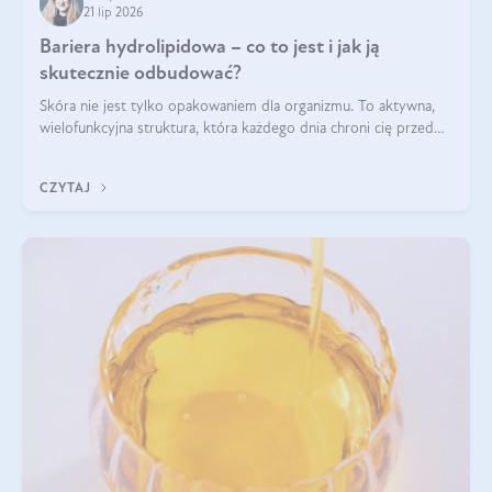
21 lip 2026
Bariera hydrolipidowa – co to jest i jak ją
skutecznie odbudować?
Skóra nie jest tylko opakowaniem dla organizmu. To aktywna,
wielofunkcyjna struktura, która każdego dnia chroni cię przed
utratą wody, wahaniami temperatury i czynnikami
środowiskowymi. Jednym z jej kluczowych elementów jest
CZYTAJ
bariera hydrolipidowa.