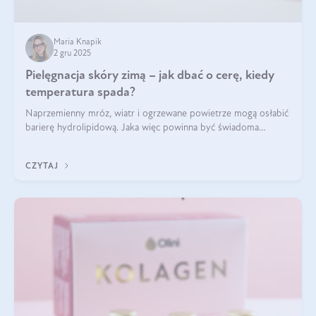
Maria Knapik
2 gru 2025
Pielęgnacja skóry zimą – jak dbać o cerę, kiedy
temperatura spada?
Naprzemienny mróz, wiatr i ogrzewane powietrze mogą osłabić
barierę hydrolipidową. Jaka więc powinna być świadoma
pielęgnacja w okresie chłodnych miesięcy?
CZYTAJ