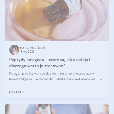
mgr inż. Anna Sobol
15 wrz 2025
Peptydy kolagenu – czym są, jak działają i
dlaczego warto je stosować?
Kolagen jako białko budulcowe, naturalnie występujące w
naszym organizmie, ma całkiem sporą masę cząsteczkową —
nawet do 300 kDa. Jeśli chcielibyśmy suplementować go w tej
formie, byłby trudno strawialny. Aby był lepiej przyswajalny i
CZYTAJ
bardziej biodostępny