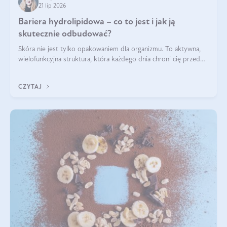
21 lip 2026
Bariera hydrolipidowa – co to jest i jak ją
skutecznie odbudować?
Skóra nie jest tylko opakowaniem dla organizmu. To aktywna,
wielofunkcyjna struktura, która każdego dnia chroni cię przed
utratą wody, wahaniami temperatury i czynnikami
środowiskowymi. Jednym z jej kluczowych elementów jest
CZYTAJ
bariera hydrolipidowa.