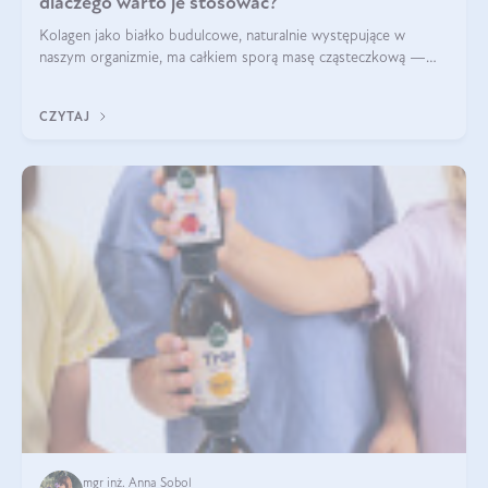
dlaczego warto je stosować?
Kolagen jako białko budulcowe, naturalnie występujące w
naszym organizmie, ma całkiem sporą masę cząsteczkową —
nawet do 300 kDa. Jeśli chcielibyśmy suplementować go w tej
formie, byłby trudno strawialny. Aby był lepiej przyswajalny i
CZYTAJ
bardziej biodostępny
mgr inż. Anna Sobol