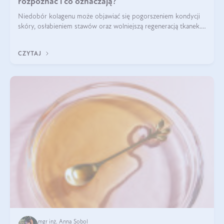
rozpoznać i co oznaczają?
Niedobór kolagenu może objawiać się pogorszeniem kondycji
skóry, osłabieniem stawów oraz wolniejszą regeneracją tkanek.
Do najczęstszych sygnałów należą utrata jędrności i
elastyczności skóry, bóle stawów, łamliwość paznokci oraz
CZYTAJ
osłabienie włosów.
mgr inż. Anna Sobol