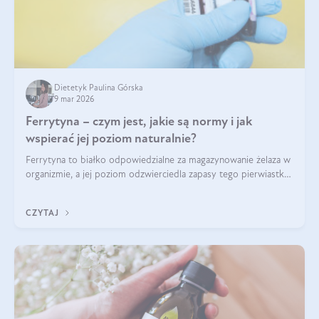
Dietetyk Paulina Górska
9 mar 2026
Ferrytyna – czym jest, jakie są normy i jak
wspierać jej poziom naturalnie?
Ferrytyna to białko odpowiedzialne za magazynowanie żelaza w
organizmie, a jej poziom odzwierciedla zapasy tego pierwiastka.
Warto dowiedzieć się więcej na jej temat, ponieważ niedobór
ferrytyny daje objawy, które mogą utrudniać codzienne
CZYTAJ
funkcjonowanie (