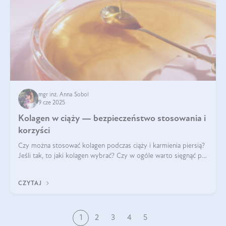
mgr inż. Anna Sobol
9 cze 2025
Kolagen w ciąży — bezpieczeństwo stosowania i
korzyści
Czy można stosować kolagen podczas ciąży i karmienia piersią?
Jeśli tak, to jaki kolagen wybrać? Czy w ogóle warto sięgnąć po
ten rodzaj suplementacji?
CZYTAJ
1
2
3
4
5