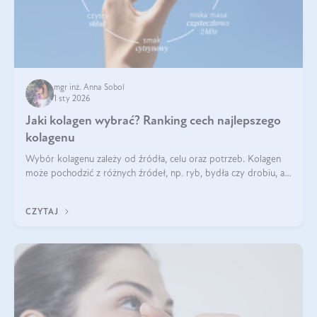
mgr inż. Anna Sobol
1 sty 2026
Jaki kolagen wybrać? Ranking cech najlepszego
kolagenu
Wybór kolagenu zależy od źródła, celu oraz potrzeb. Kolagen
może pochodzić z różnych źródeł, np. ryb, bydła czy drobiu, a
każdy typ ma swoje unikatowe właściwości. Dla skóry najlepiej
sprawdza się kolagen rybi, a dla wspierania stawów — kolagen
CZYTAJ
bydlęcy.