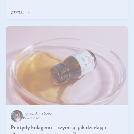
wewnątrz — to solidna podstawa do tego, by nasz wygląd
zewnętrzny prezentował się zdrowo i atrakcyjnie. Stosowanie
CZYTAJ
wysokiej jakości suplem
mgr inż. Anna Sobol
15 wrz 2025
Peptydy kolagenu – czym są, jak działają i