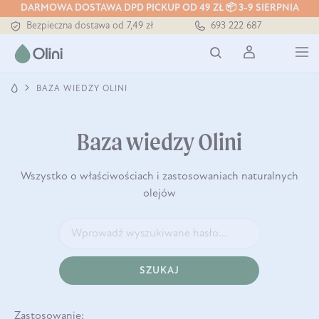
Tłoczony zawsze na zimno
DARMOWA DOSTAWA DPD PICKUP OD 49 ZŁ 📦 3-9 SIERPNIA
Bezpieczna dostawa od 7,49 zł
693 222 687
Darmowa dostawa od 199 zł
Tłoczony zawsze na zimno
BAZA WIEDZY OLINI
Baza wiedzy Olini
Wszystko o właściwościach i zastosowaniach naturalnych
olejów
SZUKAJ
Zastosowanie: