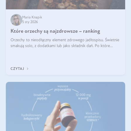
Maria Knapik
5 sty 2026
Które orzechy są najzdrowsze – ranking
Orzechy to nieodłączny element zdrowego jadłospisu. Świetnie
smakują solo, z dodatkami lub jako składnik dań. Po które
orzechy warto sięgać zamiast niezdrowej przekąski? Dowiesz
się z tego tekstu!
CZYTAJ