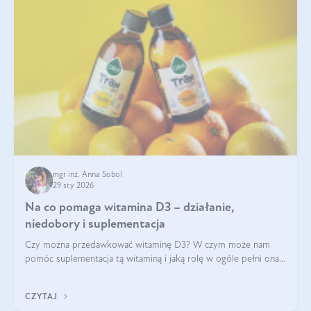
mgr inż. Anna Sobol
29 sty 2026
Na co pomaga witamina D3 – działanie,
niedobory i suplementacja
Czy można przedawkować witaminę D3? W czym może nam
pomóc suplementacja tą witaminą i jaką rolę w ogóle pełni ona
w naszym ciele? Powszechnie wiadomo, że jej przyjmowanie
zalecane jest jesienią i zimą, ale czy wiesz, dlaczego warto to
CZYTAJ
robić?