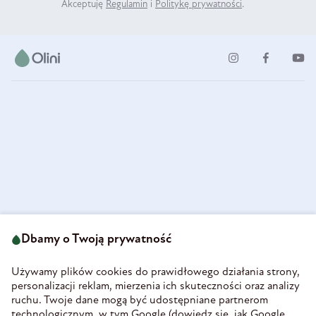
Akceptuję
Regulamin
i
Politykę prywatności
.
ul. Strzegomska 49
693 222 687
58-160 Świebodzice
Dbamy o Twoją prywatność
sklep@olini.pl
Polska
NIP 8860027066
Używamy plików cookies do prawidłowego działania strony,
REGON 890213034
personalizacji reklam, mierzenia ich skuteczności oraz analizy
ruchu. Twoje dane mogą być udostępniane partnerom
INFORMACJE
technologicznym, w tym Google (
dowiedz się, jak Google