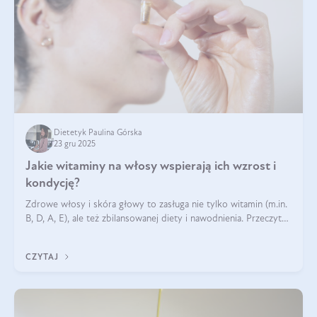
Dietetyk Paulina Górska
23 gru 2025
Jakie witaminy na włosy wspierają ich wzrost i
kondycję?
Zdrowe włosy i skóra głowy to zasługa nie tylko witamin (m.in.
B, D, A, E), ale też zbilansowanej diety i nawodnienia. Przeczytaj
nasz artykuł i dowiedz się, które składniki najskuteczniej hamują
wypadanie włosów.
CZYTAJ