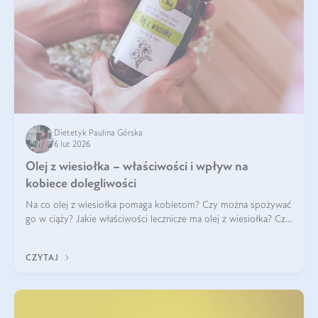
Dietetyk Paulina Górska
6 lut 2026
Olej z wiesiołka – właściwości i wpływ na
kobiece dolegliwości
Na co olej z wiesiołka pomaga kobietom? Czy można spożywać
go w ciąży? Jakie właściwości lecznicze ma olej z wiesiołka? Czy
jego skuteczność potwierdzają badania? Ile trzeba czekać na
efekty? Jaka jes
CZYTAJ