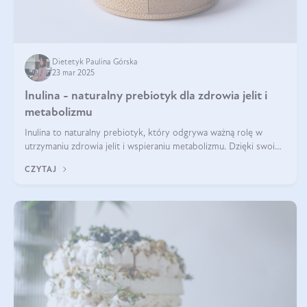
Dietetyk Paulina Górska
23 mar 2025
Inulina - naturalny prebiotyk dla zdrowia jelit i
metabolizmu
Inulina to naturalny prebiotyk, który odgrywa ważną rolę w
utrzymaniu zdrowia jelit i wspieraniu metabolizmu. Dzięki swoim
właściwościom wspomaga rozwój dobroczynnych bakterii
CZYTAJ
jelitowych, co ma pozy