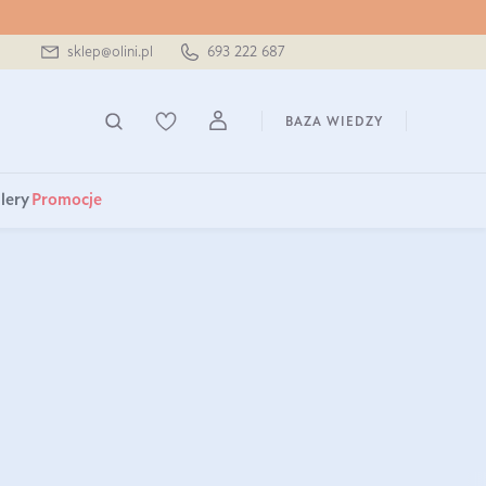
sklep@olini.pl
693 222 687
BAZA WIEDZY
lery
Promocje