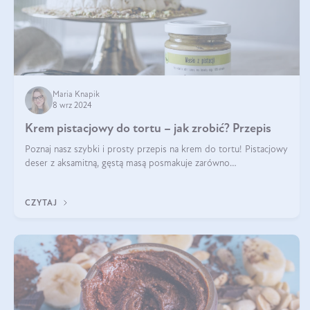
Maria Knapik
8 wrz 2024
Krem pistacjowy do tortu – jak zrobić? Przepis
Poznaj nasz szybki i prosty przepis na krem do tortu! Pistacjowy
deser z aksamitną, gęstą masą posmakuje zarówno
domownikom, jak i gościom. Dzięki niemu każdy kawałek ciasta
będzie prawdziwą ucztą dla
CZYTAJ