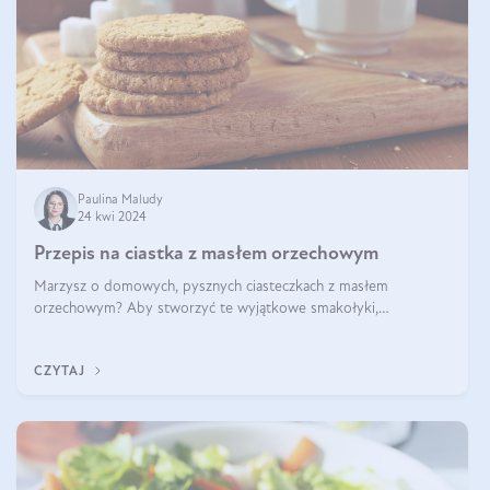
Paulina Maludy
24 kwi 2024
Przepis na ciastka z masłem orzechowym
Marzysz o domowych, pysznych ciasteczkach z masłem
orzechowym? Aby stworzyć te wyjątkowe smakołyki,
potrzebujesz kilku prostych składników takich jak masło
orzechowe, jajko, kawałki orzechów, mąka psz
CZYTAJ