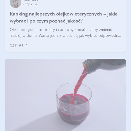
19 sty 2026
Ranking najlepszych olejków eterycznych – jakie
wybrać i po czym poznać jakość?
Olejki eteryczne to prosty i naturalny sposób, żeby zmienić
nastrój w domu. Warto jednak wiedzieć, jak wybrać odpowiednie
produkty. Po czym poznać, że są one dobrej jakości? Jakie olejki
CZYTAJ
eteryczne są najlepsze? Poznaj najważniejsze kryteria wyboru!