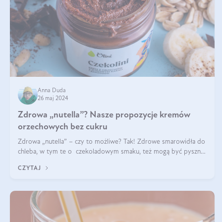
Anna Duda
26 maj 2024
Zdrowa „nutella”? Nasze propozycje kremów
orzechowych bez cukru
Zdrowa „nutella” – czy to możliwe? Tak! Zdrowe smarowidła do
chleba, w tym te o czekoladowym smaku, też mogą być pyszne.
Przeczytaj nasz artykuł i dowiedz się więcej!
CZYTAJ