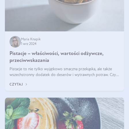
Maria Knapik
1 wrz 2024
Pistacje – właściwości, wartości odżywcze,
przeciwwskazania
Pistacje to nie tylko wyjątkowo smaczna przekąska, ale także
wszechstronny dodatek do deserów i wytrawnych potraw. Czy
pistacje są zdrowe? Jakie są ich właściwości? Gdzie rosną i czy
CZYTAJ
każdy może się ni