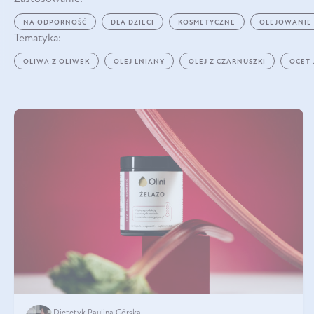
NA ODPORNOŚĆ
DLA DZIECI
KOSMETYCZNE
OLEJOWANIE
Tematyka:
OLIWA Z OLIWEK
OLEJ LNIANY
OLEJ Z CZARNUSZKI
OCET
Dietetyk Paulina Górska