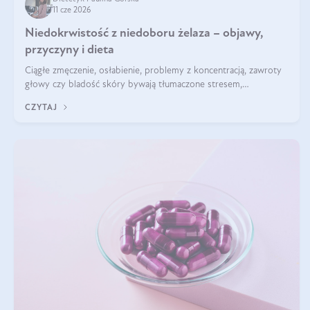
11 cze 2026
Niedokrwistość z niedoboru żelaza – objawy,
przyczyny i dieta
Ciągłe zmęczenie, osłabienie, problemy z koncentracją, zawroty
głowy czy bladość skóry bywają tłumaczone stresem,
przepracowaniem lub niedoborem snu. Tymczasem ich przyczyną
CZYTAJ
może być niedokrwistość z niedoboru żelaza.