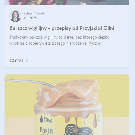
Paulina Maludy
1 gru 2025
Barszcz wigilijny - przepisy od Przyjaciół Olini
Tradycyjny barszcz wigilijny to danie, bez którego ciężko
wyobrazić sobie Święta Bożego Narodzenia. Pyszny,
aromatyczny, esencjonalny, pachnący grzybami, o pięknym
klarownym kolorze. W czym tkwi tajem
CZYTAJ