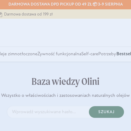
DARMOWA DOSTAWA DPD PICKUP OD 49 ZŁ 📦 3-9 SIERPNIA
Darmowa dostawa od 199 zł
leje zimnotłoczone
Żywność funkcjonalna
Self-care
Potrzeby
Bestsel
Baza wiedzy Olini
Wszystko o właściwościach i zastosowaniach naturalnych olejów
SZUKAJ