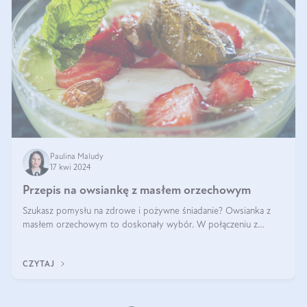
Paulina Maludy
17 kwi 2024
Przepis na owsiankę z masłem orzechowym
Szukasz pomysłu na zdrowe i pożywne śniadanie? Owsianka z
masłem orzechowym to doskonały wybór. W połączeniu z
dodatkami takimi jak banany, orzechy i syrop klonowy, stworzy
idealną kombinację smaków o
CZYTAJ