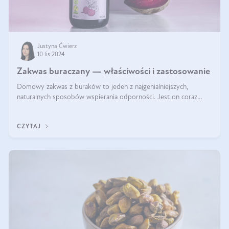
Justyna Ćwierz
10 lis 2024
Zakwas buraczany — właściwości i zastosowanie
Domowy zakwas z buraków to jeden z najgenialniejszych,
naturalnych sposobów wspierania odporności. Jest on coraz
częstszym elementem diety wielu z Was. Naturalny zakwas
buraczany zachowuje pełnię sw
CZYTAJ