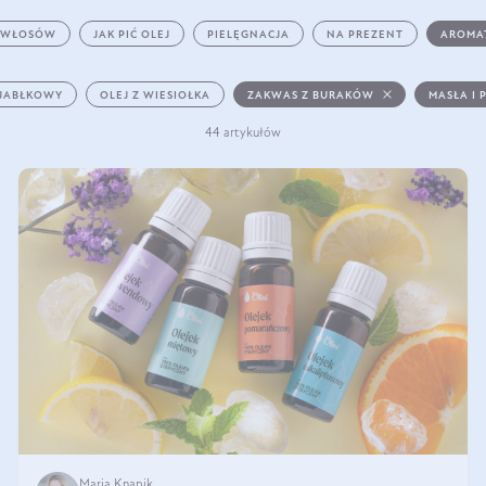
 WŁOSÓW
JAK PIĆ OLEJ
PIELĘGNACJA
NA PREZENT
AROMA
 JABŁKOWY
OLEJ Z WIESIOŁKA
ZAKWAS Z BURAKÓW
MASŁA I 
44 artykułów
Maria Knapik