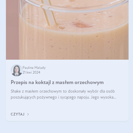
Paulina Maludy
21 kwi 2024
Przepis na koktajl z masłem orzechowym
Shake z masłem orzechowym to doskonały wybór dla osób
poszukujących pożywnego i sycącego napoju. Jego wysoka
zawartość białka sprawia, że jest idealnym uzupełnieniem diety,
szczególnie dla osób aktywn
CZYTAJ