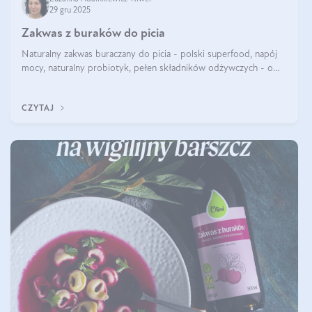
29 gru 2025
Zakwas z buraków do picia
Naturalny zakwas buraczany do picia - polski superfood, napój
mocy, naturalny probiotyk, pełen składników odżywczych - o
zakwasie z buraka mówi się w samych superlatywach. Niektórzy
z Was usłyszeli o
CZYTAJ