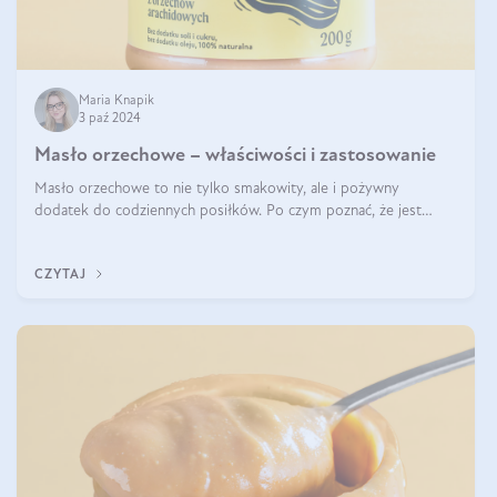
Maria Knapik
3 paź 2024
Masło orzechowe – właściwości i zastosowanie
Masło orzechowe to nie tylko smakowity, ale i pożywny
dodatek do codziennych posiłków. Po czym poznać, że jest
wysokiej jakości? Do jakich przepisów najlepiej je wykorzystać?
Czym różni się od pasty
CZYTAJ