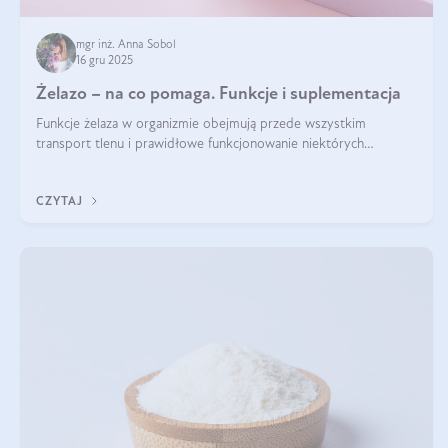
mgr inż. Anna Sobol
16 gru 2025
Żelazo – na co pomaga. Funkcje i suplementacja
Funkcje żelaza w organizmie obejmują przede wszystkim
transport tlenu i prawidłowe funkcjonowanie niektórych
enzymów. Żelazo odpowiada też za działanie układu
immunologicznego i nerwowego, szczególnie na wczesnym
CZYTAJ
etapie życia.