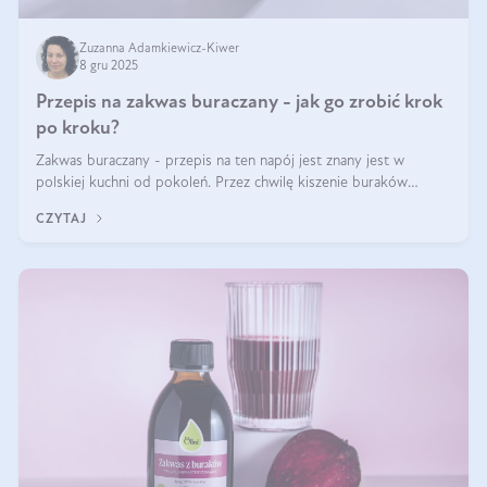
Zuzanna Adamkiewicz-Kiwer
8 gru 2025
Przepis na zakwas buraczany - jak go zrobić krok
po kroku?
Zakwas buraczany - przepis na ten napój jest znany jest w
polskiej kuchni od pokoleń. Przez chwilę kiszenie buraków
czerwonych zostało zapomniane, by w ostatnim czasie powrócić
CZYTAJ
na fali popularności na