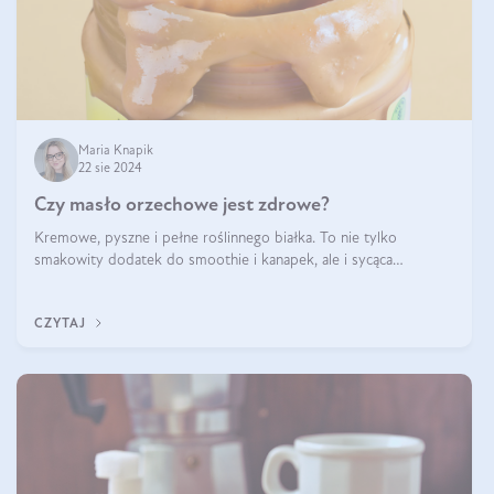
Maria Knapik
22 sie 2024
Czy masło orzechowe jest zdrowe?
Kremowe, pyszne i pełne roślinnego białka. To nie tylko
smakowity dodatek do smoothie i kanapek, ale i sycąca
przekąska dla całej rodziny. Czy warto jeść masło orzechowe?
Jakie są korzyści zdrowotne
CZYTAJ