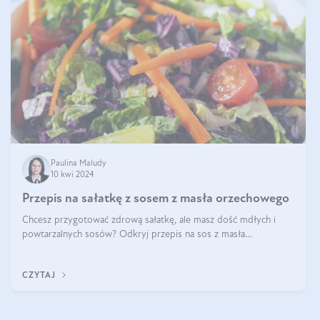
Paulina Maludy
10 kwi 2024
Przepis na sałatkę z sosem z masła orzechowego
Chcesz przygotować zdrową sałatkę, ale masz dość mdłych i
powtarzalnych sosów? Odkryj przepis na sos z masła
orzechowego i sosu sojowego, idealny zdrowy sos orzechowy
do sałatki, którą przygotowała dl
CZYTAJ