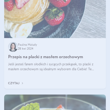
Paulina Maludy
28 kwi 2024
Przepis na placki z masłem orzechowym
Jeśli jesteś fanem słodkich i sycących przekąsek, to placki z
masłem orzechowym są idealnym wyborem dla Ciebie! Te
pyszne placuszki, idealne na śniadanie lub podwieczorek z
pewnością dostarczą Ci ener
CZYTAJ