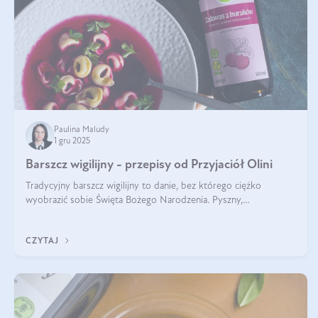
Paulina Maludy
1 gru 2025
Barszcz wigilijny - przepisy od Przyjaciół Olini
Tradycyjny barszcz wigilijny to danie, bez którego ciężko
wyobrazić sobie Święta Bożego Narodzenia. Pyszny,
aromatyczny, esencjonalny, pachnący grzybami, o pięknym
klarownym kolorze. W czym tkwi tajem
CZYTAJ