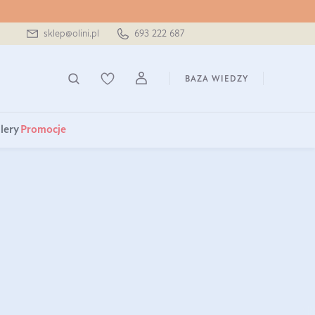
sklep@olini.pl
693 222 687
BAZA WIEDZY
lery
Promocje