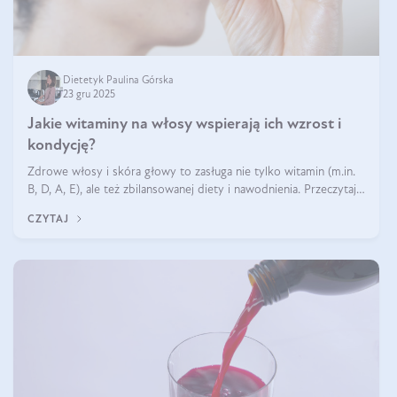
Dietetyk Paulina Górska
23 gru 2025
Jakie witaminy na włosy wspierają ich wzrost i
kondycję?
Zdrowe włosy i skóra głowy to zasługa nie tylko witamin (m.in.
B, D, A, E), ale też zbilansowanej diety i nawodnienia. Przeczytaj
nasz artykuł i dowiedz się, które składniki najskuteczniej hamują
CZYTAJ
wypadanie włosów.