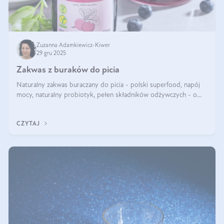
Zuzanna Adamkiewicz-Kiwer
29 gru 2025
Zakwas z buraków do picia
Naturalny zakwas buraczany do picia - polski superfood, napój
mocy, naturalny probiotyk, pełen składników odżywczych - o
zakwasie z buraka mówi się w samych superlatywach. Niektórzy
z Was usłyszeli o
CZYTAJ