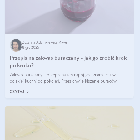
Zuzanna Adamkiewicz-Kiwer
8 gru 2025
Przepis na zakwas buraczany - jak go zrobić krok
po kroku?
Zakwas buraczany - przepis na ten napój jest znany jest w
polskiej kuchni od pokoleń. Przez chwilę kiszenie buraków
czerwonych zostało zapomniane, by w ostatnim czasie powrócić
CZYTAJ
na fali popularności na