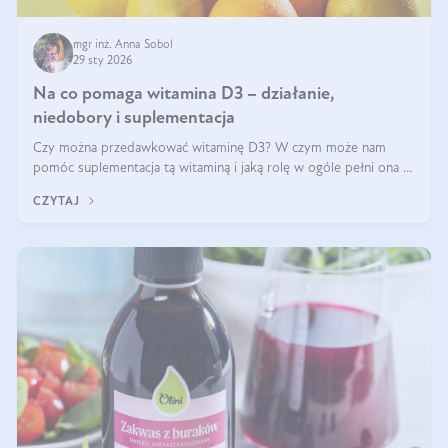
mgr inż. Anna Sobol
29 sty 2026
Na co pomaga witamina D3 – działanie,
niedobory i suplementacja
Czy można przedawkować witaminę D3? W czym może nam
pomóc suplementacja tą witaminą i jaką rolę w ogóle pełni ona w
naszym ciele? Powszechnie wiadomo, że jej przyjmowanie
CZYTAJ
zalecane jest jesienią i zimą, ale czy wiesz, dlaczego warto to
robić?