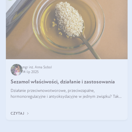
mgr inż. Anna Sobol
14 lip 2025
Sezamol właściwości, działanie i zastosowania
Działanie przeciwnowotworowe, przeciwzapalne,
hormonoregulacyjne i antyoksydacyjne w jednym związku? Tak
— to właśnie natura sezamolu, który obecny jest w oleju
sezamowym. Dowiedz się, dlaczego warto wprowadzić go do
CZYTAJ
swojej diety — być może to pierwsza ok