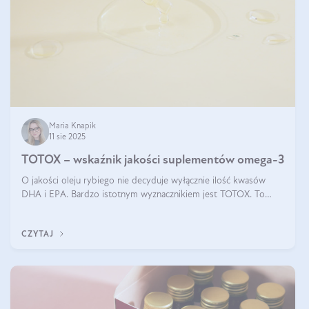
Maria Knapik
11 sie 2025
TOTOX – wskaźnik jakości suplementów omega-3
O jakości oleju rybiego nie decyduje wyłącznie ilość kwasów
DHA i EPA. Bardzo istotnym wyznacznikiem jest TOTOX. To
wskaźnik, który pokazuje skuteczność, świeżość oraz
bezpieczeństwo suplementu?
CZYTAJ