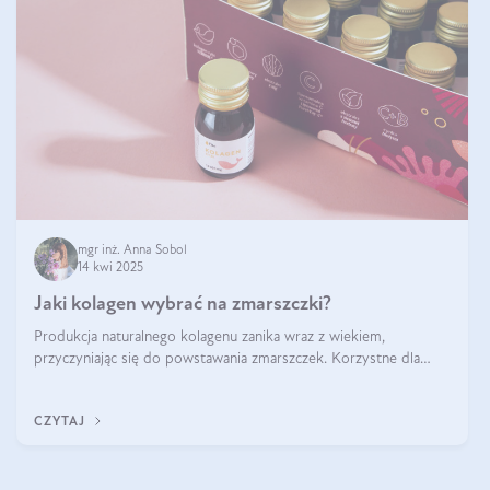
mgr inż. Anna Sobol
14 kwi 2025
Jaki kolagen wybrać na zmarszczki?
Produkcja naturalnego kolagenu zanika wraz z wiekiem,
przyczyniając się do powstawania zmarszczek. Korzystne dla
skóry efekty stosowania kolagenu w formie preparatów
doustnych potwierdzone zostały przez badania naukowe.
CZYTAJ