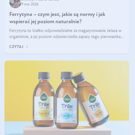
9 mar 2026
Ferrytyna – czym jest, jakie są normy i jak
wspierać jej poziom naturalnie?
Ferrytyna to białko odpowiedzialne za magazynowanie żelaza w
organizmie, a jej poziom odzwierciedla zapasy tego pierwiastka.
Warto dowiedzieć się więcej na jej temat, ponieważ niedobór
CZYTAJ
ferrytyny daje objawy, które mogą utrudniać codzienne
funkcjonowanie (