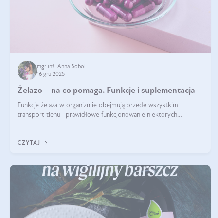
mgr inż. Anna Sobol
16 gru 2025
Żelazo – na co pomaga. Funkcje i suplementacja
Funkcje żelaza w organizmie obejmują przede wszystkim
transport tlenu i prawidłowe funkcjonowanie niektórych
enzymów. Żelazo odpowiada też za działanie układu
immunologicznego i nerwowego, szczególnie na wczesnym
CZYTAJ
etapie życia.