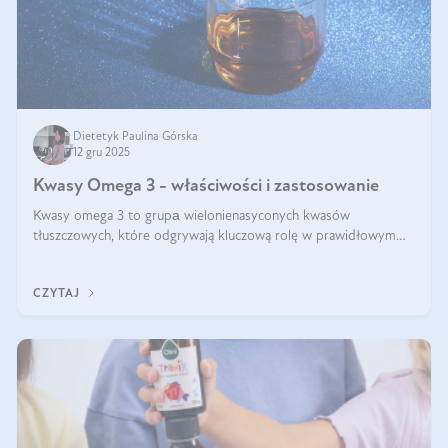
Dietetyk Paulina Górska
12 gru 2025
Kwasy Omega 3 - właściwości i zastosowanie
Kwasy omega 3 to grupа wielonienasyconych kwasów
tłuszczowych, które odgrywają kluczową rolę w prawidłowym
funkcjonowaniu organizmu – wspierają pracę serca, mózgu i
układu odpornościowego.
CZYTAJ