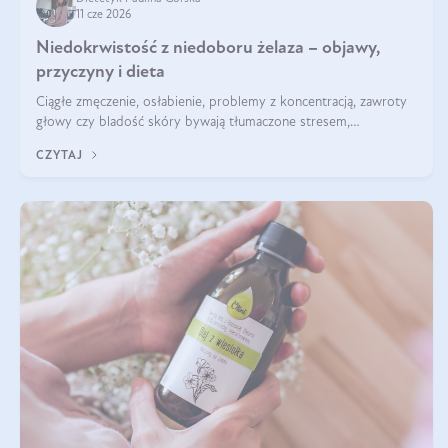
11 cze 2026
Niedokrwistość z niedoboru żelaza – objawy,
przyczyny i dieta
Ciągłe zmęczenie, osłabienie, problemy z koncentracją, zawroty
głowy czy bladość skóry bywają tłumaczone stresem,
przepracowaniem lub niedoborem snu. Tymczasem ich przyczyną
CZYTAJ
może być niedokrwistość z niedoboru żelaza.