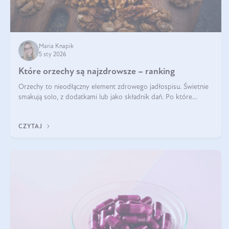
Maria Knapik
5 sty 2026
Które orzechy są najzdrowsze – ranking
Orzechy to nieodłączny element zdrowego jadłospisu. Świetnie
smakują solo, z dodatkami lub jako składnik dań. Po które
orzechy warto sięgać zamiast niezdrowej przekąski? Dowiesz się
z tego tekstu!
CZYTAJ