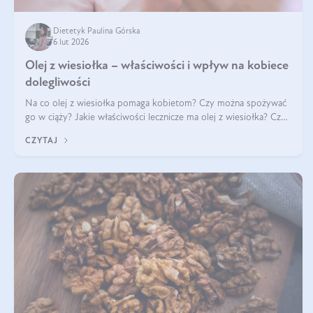
Dietetyk Paulina Górska
6 lut 2026
Olej z wiesiołka – właściwości i wpływ na kobiece
dolegliwości
Na co olej z wiesiołka pomaga kobietom? Czy można spożywać
go w ciąży? Jakie właściwości lecznicze ma olej z wiesiołka? Czy
jego skuteczność potwierdzają badania? Ile trzeba czekać na
CZYTAJ
efekty? Jaka jes