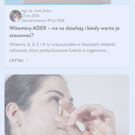
mgr inż. Anna Sobol
22 sty 2026
Zaktualizowano 30 lip 2026
Witaminy ADEK – na co działają i kiedy warto je
stosować?
Witaminy A, D, E i K to rozpuszczalne w tłuszczach składniki
odżywcze, które pełnią kluczowe funkcje w organizmie.
Wspierają zdrowie skóry i wzroku, odporność, prawidłową
CZYTAJ
krzepliwość krwi oraz mineralizację kości.