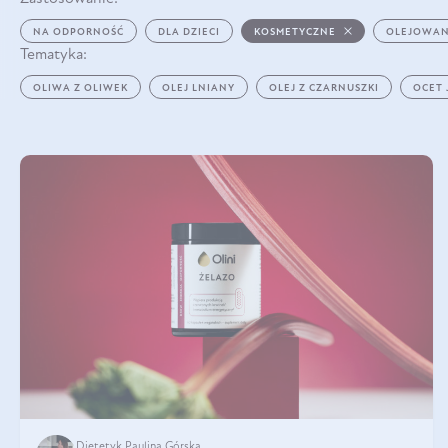
NA ODPORNOŚĆ
DLA DZIECI
KOSMETYCZNE
OLEJOWAN
Tematyka:
OLIWA Z OLIWEK
OLEJ LNIANY
OLEJ Z CZARNUSZKI
OCET
Dietetyk Paulina Górska