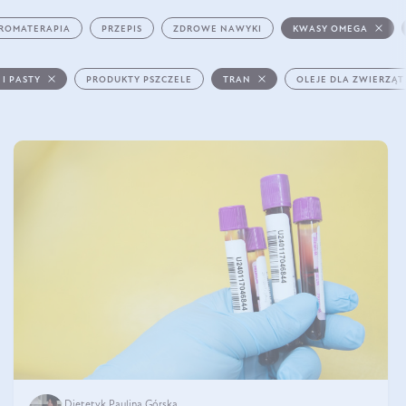
ROMATERAPIA
PRZEPIS
ZDROWE NAWYKI
KWASY OMEGA
 I PASTY
PRODUKTY PSZCZELE
TRAN
OLEJE DLA ZWIERZĄT
Dietetyk Paulina Górska