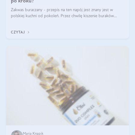
po kroku?
Zakwas buraczany - przepis na ten napój jest znany jest w
polskiej kuchni od pokoleń. Przez chwilę kiszenie buraków
czerwonych zostało zapomniane, by w ostatnim czasie powrócić
na fali popularności na
CZYTAJ
Maria Knapik