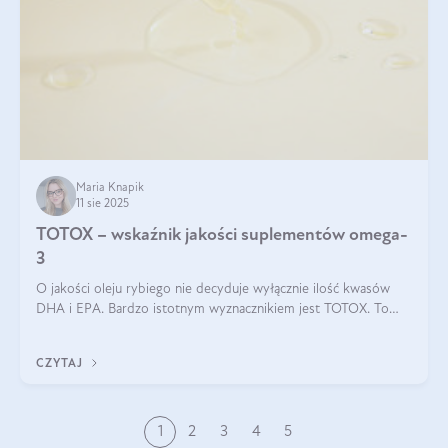
Maria Knapik
11 sie 2025
TOTOX – wskaźnik jakości suplementów omega-
3
O jakości oleju rybiego nie decyduje wyłącznie ilość kwasów
DHA i EPA. Bardzo istotnym wyznacznikiem jest TOTOX. To
wskaźnik, który pokazuje skuteczność, świeżość oraz
bezpieczeństwo suplementu?
CZYTAJ
1
2
3
4
5