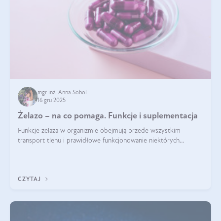
mgr inż. Anna Sobol
16 gru 2025
Żelazo – na co pomaga. Funkcje i suplementacja
Funkcje żelaza w organizmie obejmują przede wszystkim
transport tlenu i prawidłowe funkcjonowanie niektórych
enzymów. Żelazo odpowiada też za działanie układu
immunologicznego i nerwowego, szczególnie na wczesnym
etapie życia.
CZYTAJ