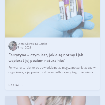
Dietetyk Paulina Górska
9 mar 2026
Ferrytyna – czym jest, jakie są normy i jak
wspierać jej poziom naturalnie?
Ferrytyna to białko odpowiedzialne za magazynowanie żelaza w
organizmie, a jej poziom odzwierciedla zapasy tego pierwiastka.
Warto dowiedzieć się więcej na jej temat, ponieważ niedobór
ferrytyny daje objawy, które mogą utrudniać codzienne
CZYTAJ
funkcjonowanie (