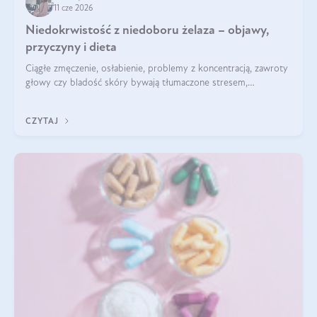
11 cze 2026
Niedokrwistość z niedoboru żelaza – objawy,
przyczyny i dieta
Ciągłe zmęczenie, osłabienie, problemy z koncentracją, zawroty
głowy czy bladość skóry bywają tłumaczone stresem,
przepracowaniem lub niedoborem snu. Tymczasem ich
przyczyną może być niedokrwistość z niedoboru żelaza.
CZYTAJ