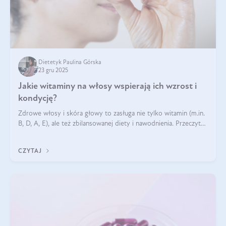
Dietetyk Paulina Górska
23 gru 2025
Jakie witaminy na włosy wspierają ich wzrost i
kondycję?
Zdrowe włosy i skóra głowy to zasługa nie tylko witamin (m.in.
B, D, A, E), ale też zbilansowanej diety i nawodnienia. Przeczytaj
nasz artykuł i dowiedz się, które składniki najskuteczniej hamują
wypadanie włosów.
CZYTAJ