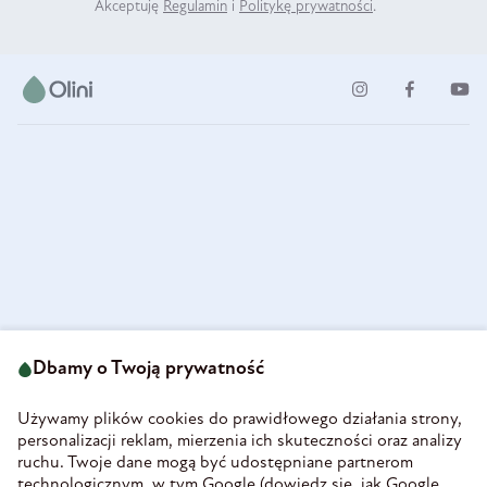
Akceptuję
Regulamin
i
Politykę prywatności
.
ul. Strzegomska 49
693 222 687
58-160 Świebodzice
Dbamy o Twoją prywatność
sklep@olini.pl
Polska
NIP 8860027066
Używamy plików cookies do prawidłowego działania strony,
REGON 890213034
personalizacji reklam, mierzenia ich skuteczności oraz analizy
ruchu. Twoje dane mogą być udostępniane partnerom
INFORMACJE
technologicznym, w tym Google (
dowiedz się, jak Google