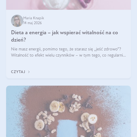
Maria Knapik
14 maj 2026
Dieta a energia – jak wspierać witalność na co
dzień?
Nie masz energii, pomimo tego, że starasz się „jeść zdrowo”?
Witalność to efekt wielu czynników – w tym tego, co regularnie
ląduje na talerzu. Zapotrzebowanie na składniki odżywcze różni
się w zależności od osoby
CZYTAJ