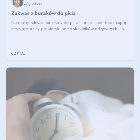
29 gru 2025
Zakwas z buraków do picia
Naturalny zakwas buraczany do picia - polski superfood, napój
mocy, naturalny probiotyk, pełen składników odżywczych - o
zakwasie z buraka mówi się w samych superlatywach. Niektórzy
z Was usłyszeli o
CZYTAJ