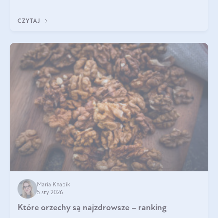
jego skuteczność potwierdzają badania? Ile trzeba czekać na
efekty? Jaka jes
CZYTAJ
Maria Knapik
5 sty 2026
Które orzechy są najzdrowsze – ranking