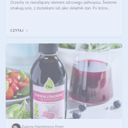
Orzechy to nieodłączny element zdrowego jadłospisu. Świetnie
smakują solo, z dodatkami lub jako składnik dań. Po które
orzechy warto sięgać zamiast niezdrowej przekąski? Dowiesz
się z tego tekstu!
CZYTAJ
Zuzanna Adamkiewicz-Kiwer