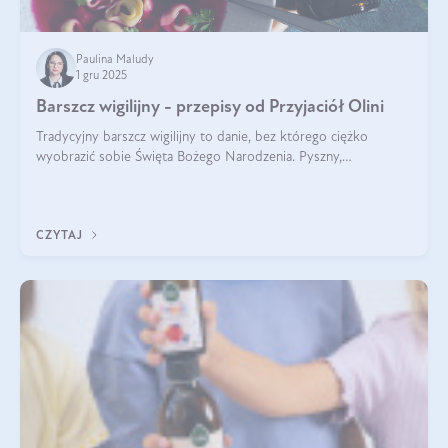
Paulina Maludy
1 gru 2025
Barszcz wigilijny - przepisy od Przyjaciół Olini
Tradycyjny barszcz wigilijny to danie, bez którego ciężko
wyobrazić sobie Święta Bożego Narodzenia. Pyszny,
aromatyczny, esencjonalny, pachnący grzybami, o pięknym
klarownym kolorze. W czym tkwi tajem
CZYTAJ