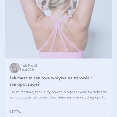
Maria Knapik
3 mar 2026
Jak masa mięśniowa wpływa na zdrowie i
samopoczucie?
Czy to możliwe, żeby duży obwód bicepsa równał się dobremu
samopoczuciu i zdrowiu? Choć jedno nie wynika z drugiego, to
jest między nimi powiązanie – masa mięśniowa może znacznie
poprawić jakość życia. W jaki sposób? W tym wpisie wszystko
CZYTAJ
wyjaśnimy.