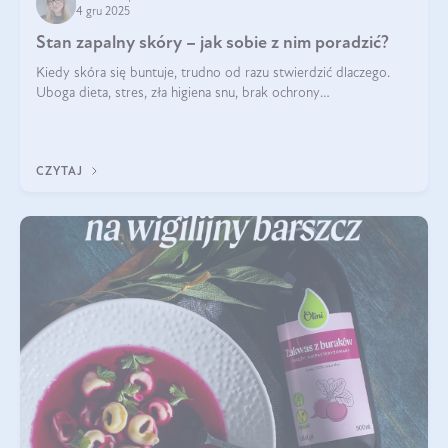
4 gru 2025
Stan zapalny skóry – jak sobie z nim poradzić?
Kiedy skóra się buntuje, trudno od razu stwierdzić dlaczego.
Uboga dieta, stres, zła higiena snu, brak ochrony
przeciwsłonecznej – powodów nasilenia stanów zapalnych może
być wiele. Jak poradzić sobie z ich przyczynami i skutkami?
CZYTAJ