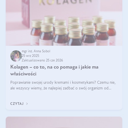
mgr inż. Anna Sobol
25 wrz 2025
Zaktualizowano 25 cze 2026
Kolagen – co to, na co pomaga i jakie ma
właściwości
Poprawianie swojej urody kremami i kosmetykami? Czemu nie,
ale wszyscy wiemy, że najlepiej zadbać o swój organizm od
wewnątrz — to solidna podstawa do tego, by nasz wygląd
zewnętrzny prezentował się zdrowo i atrakcyjnie. Stosowanie
CZYTAJ
wysokiej jakości suplem