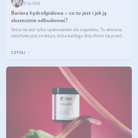
21 lip 2026
Bariera hydrolipidowa – co to jest i jak ją
skutecznie odbudować?
Skóra nie jest tylko opakowaniem dla organizmu. To aktywna,
wielofunkcyjna struktura, która każdego dnia chroni cię przed
utratą wody, wahaniami temperatury i czynnikami
środowiskowymi. Jednym z jej kluczowych elementów jest
CZYTAJ
bariera hydrolipidowa.