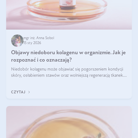
mgr inż. Anna Sobol
15 sty 2026
Objawy niedoboru kolagenu w organizmie. Jak je
rozpoznać i co oznaczają?
Niedobór kolagenu może objawiać się pogorszeniem kondycji
skóry, osłabieniem stawów oraz wolniejszą regeneracją tkanek.
Do najczęstszych sygnałów należą utrata jędrności i
elastyczności skóry, bóle stawów, łamliwość paznokci oraz
CZYTAJ
osłabienie włosów.