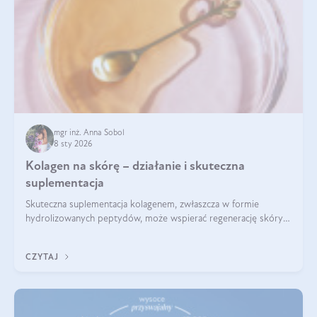
mgr inż. Anna Sobol
8 sty 2026
Kolagen na skórę – działanie i skuteczna
suplementacja
Skuteczna suplementacja kolagenem, zwłaszcza w formie
hydrolizowanych peptydów, może wspierać regenerację skóry i
poprawiać jej wygląd, jeśli jest połączona z odpowiednią dietą i
regularnością stosowania.
CZYTAJ