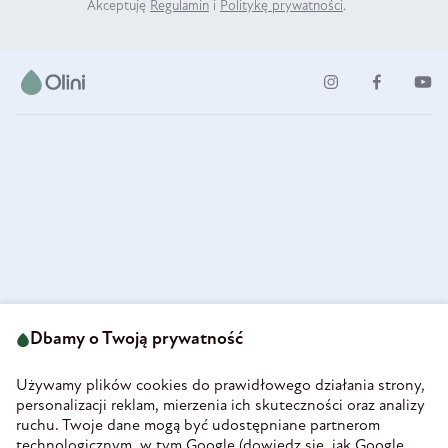
Akceptuję
Regulamin
i
Politykę prywatności
.
ul. Strzegomska 49
693 222 687
58-160 Świebodzice
Dbamy o Twoją prywatność
sklep@olini.pl
Polska
NIP 8860027066
Używamy plików cookies do prawidłowego działania strony,
REGON 890213034
personalizacji reklam, mierzenia ich skuteczności oraz analizy
ruchu. Twoje dane mogą być udostępniane partnerom
INFORMACJE
technologicznym, w tym Google (
dowiedz się, jak Google