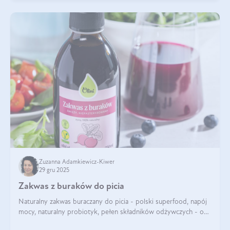
Zuzanna Adamkiewicz-Kiwer
29 gru 2025
Zakwas z buraków do picia
Naturalny zakwas buraczany do picia - polski superfood, napój
mocy, naturalny probiotyk, pełen składników odżywczych - o
zakwasie z buraka mówi się w samych superlatywach. Niektórzy