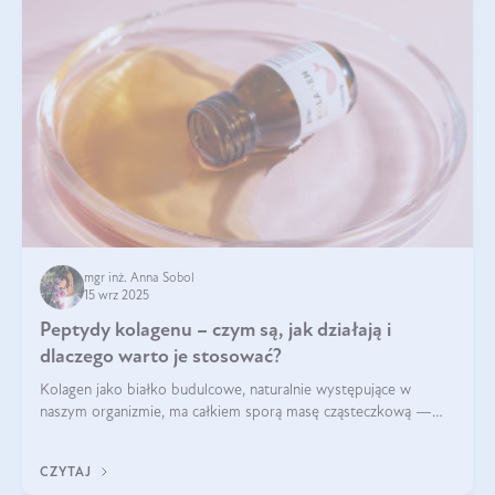
mgr inż. Anna Sobol
15 wrz 2025
Peptydy kolagenu – czym są, jak działają i
dlaczego warto je stosować?
Kolagen jako białko budulcowe, naturalnie występujące w
naszym organizmie, ma całkiem sporą masę cząsteczkową —
nawet do 300 kDa. Jeśli chcielibyśmy suplementować go w tej
formie, byłby trudno strawialny. Aby był lepiej przyswajalny i
CZYTAJ
bardziej biodostępny