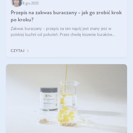
8 gru 2025
Przepis na zakwas buraczany - jak go zrobić krok
po kroku?
Zakwas buraczany - przepis na ten napój jest znany jest w
polskiej kuchni od pokoleń. Przez chwilę kiszenie buraków
czerwonych zostało zapomniane, by w ostatnim czasie powrócić
na fali popularności na
CZYTAJ