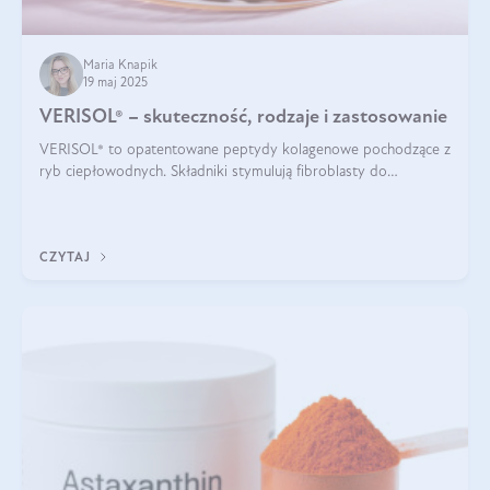
Maria Knapik
19 maj 2025
VERISOL® – skuteczność, rodzaje i zastosowanie
VERISOL® to opatentowane peptydy kolagenowe pochodzące z
ryb ciepłowodnych. Składniki stymulują fibroblasty do
produkcji kolagenu i elastyny w skórze. Kolagen VERISOL®
zapewnia wysoką biodostępność i umożliwia skuteczne dotarcie
do komórek skóry.
CZYTAJ