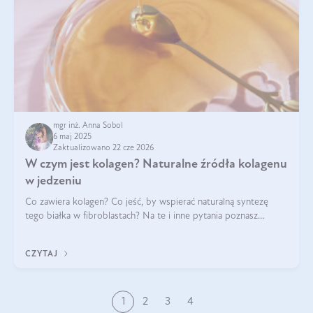
mgr inż. Anna Sobol
6 maj 2025
Zaktualizowano 22 cze 2026
W czym jest kolagen? Naturalne źródła kolagenu
w jedzeniu
Co zawiera kolagen? Co jeść, by wspierać naturalną syntezę
tego białka w fibroblastach? Na te i inne pytania poznasz
odpowiedź w tym artykule.
CZYTAJ
1
2
3
4