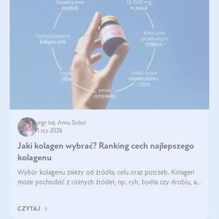
mgr inż. Anna Sobol
1 sty 2026
Jaki kolagen wybrać? Ranking cech najlepszego
kolagenu
Wybór kolagenu zależy od źródła, celu oraz potrzeb. Kolagen
może pochodzić z różnych źródeł, np. ryb, bydła czy drobiu, a
każdy typ ma swoje unikatowe właściwości. Dla skóry najlepiej
sprawdza się kolagen rybi, a dla wspierania stawów — kolagen
CZYTAJ
bydlęcy.