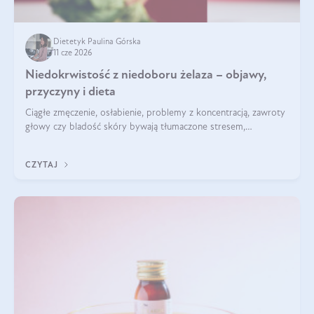
Dietetyk Paulina Górska
11 cze 2026
Niedokrwistość z niedoboru żelaza – objawy,
przyczyny i dieta
Ciągłe zmęczenie, osłabienie, problemy z koncentracją, zawroty
głowy czy bladość skóry bywają tłumaczone stresem,
przepracowaniem lub niedoborem snu. Tymczasem ich
przyczyną może być niedokrwistość z niedoboru żelaza.
CZYTAJ