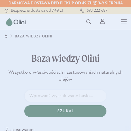
DARMOWA DOSTAWA DPD PICKUP OD 49 ZŁ 📦 3-9 SIERPNIA
Bezpieczna dostawa od 7,49 zł
693 222 687
Darmowa dostawa od 199 zł
Tłoczony zawsze na zimno
BAZA WIEDZY OLINI
Baza wiedzy Olini
Wszystko o właściwościach i zastosowaniach naturalnych
olejów
SZUKAJ
Zastosowanie: