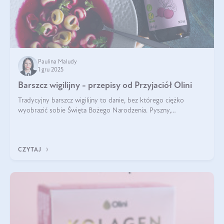
Paulina Maludy
1 gru 2025
Barszcz wigilijny - przepisy od Przyjaciół Olini
Tradycyjny barszcz wigilijny to danie, bez którego ciężko
wyobrazić sobie Święta Bożego Narodzenia. Pyszny,
aromatyczny, esencjonalny, pachnący grzybami, o pięknym
klarownym kolorze. W czym tkwi tajem
CZYTAJ