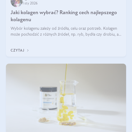
1 sty 2026
Jaki kolagen wybrać? Ranking cech najlepszego
kolagenu
Wybór kolagenu zależy od źródła, celu oraz potrzeb. Kolagen
może pochodzić z różnych źródeł, np. ryb, bydła czy drobiu, a
każdy typ ma swoje unikatowe właściwości. Dla skóry najlepiej
sprawdza się kolagen rybi, a dla wspierania stawów — kolagen
CZYTAJ
bydlęcy.