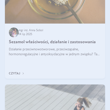
mgr inż. Anna Sobol
14 lip 2025
Sezamol właściwości, działanie i zastosowania
Działanie przeciwnowotworowe, przeciwzapalne,
hormonoregulacyjne i antyoksydacyjne w jednym związku? Tak
— to właśnie natura sezamolu, który obecny jest w oleju
sezamowym. Dowiedz się, dlaczego warto wprowadzić go do
swojej diety — być może to pierwsza ok
CZYTAJ