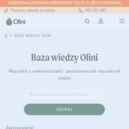
DARMOWA DOSTAWA DPD PICKUP OD 49 ZŁ 📦 3-9 SIERPNIA
Darmowa dostawa od 199 zł
693 222 687
Tłoczony zawsze na zimno
Bezpieczna dostawa od 7,49 zł
Darmowa dostawa od 199 zł
Tłoczony zawsze na zimno
BAZA WIEDZY OLINI
Baza wiedzy Olini
Wszystko o właściwościach i zastosowaniach naturalnych
olejów
SZUKAJ
Zastosowanie: