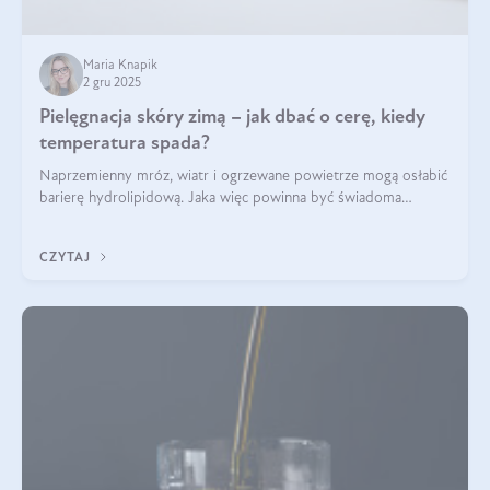
Maria Knapik
2 gru 2025
Pielęgnacja skóry zimą – jak dbać o cerę, kiedy
temperatura spada?
Naprzemienny mróz, wiatr i ogrzewane powietrze mogą osłabić
barierę hydrolipidową. Jaka więc powinna być świadoma
pielęgnacja w okresie chłodnych miesięcy?
CZYTAJ