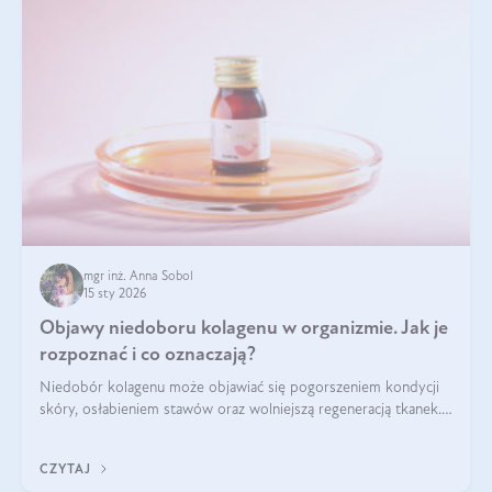
mgr inż. Anna Sobol
15 sty 2026
Objawy niedoboru kolagenu w organizmie. Jak je
rozpoznać i co oznaczają?
Niedobór kolagenu może objawiać się pogorszeniem kondycji
skóry, osłabieniem stawów oraz wolniejszą regeneracją tkanek.
Do najczęstszych sygnałów należą utrata jędrności i
elastyczności skóry, bóle stawów, łamliwość paznokci oraz
CZYTAJ
osłabienie włosów.