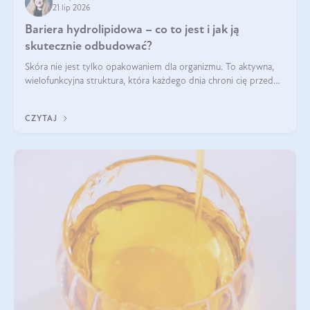
21 lip 2026
Bariera hydrolipidowa – co to jest i jak ją
skutecznie odbudować?
Skóra nie jest tylko opakowaniem dla organizmu. To aktywna,
wielofunkcyjna struktura, która każdego dnia chroni cię przed
utratą wody, wahaniami temperatury i czynnikami
środowiskowymi. Jednym z jej kluczowych elementów jest
CZYTAJ
bariera hydrolipidowa.