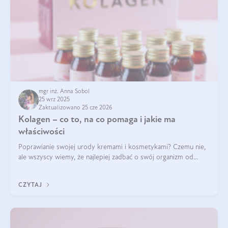
mgr inż. Anna Sobol
25 wrz 2025
Zaktualizowano 25 cze 2026
Kolagen – co to, na co pomaga i jakie ma
właściwości
Poprawianie swojej urody kremami i kosmetykami? Czemu nie,
ale wszyscy wiemy, że najlepiej zadbać o swój organizm od
wewnątrz — to solidna podstawa do tego, by nasz wygląd
zewnętrzny prezentował się zdrowo i atrakcyjnie. Stosowanie
CZYTAJ
wysokiej jakości suplem