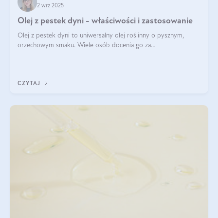
2 wrz 2025
Olej z pestek dyni - właściwości i zastosowanie
Olej z pestek dyni to uniwersalny olej roślinny o pysznym,
orzechowym smaku. Wiele osób docenia go za
wszechstronność, bo przydaje się zarówno w kuchni, jak i w
pielęgnacji. Często wykorzystuje się go
CZYTAJ