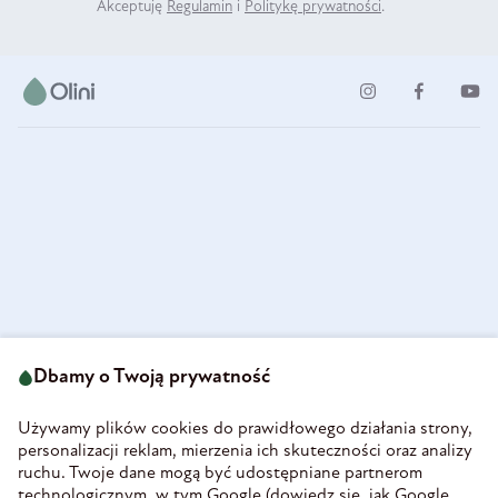
Akceptuję
Regulamin
i
Politykę prywatności
.
ul. Strzegomska 49
693 222 687
58-160 Świebodzice
Dbamy o Twoją prywatność
sklep@olini.pl
Polska
NIP 8860027066
Używamy plików cookies do prawidłowego działania strony,
REGON 890213034
personalizacji reklam, mierzenia ich skuteczności oraz analizy
ruchu. Twoje dane mogą być udostępniane partnerom
INFORMACJE
technologicznym, w tym Google (
dowiedz się, jak Google