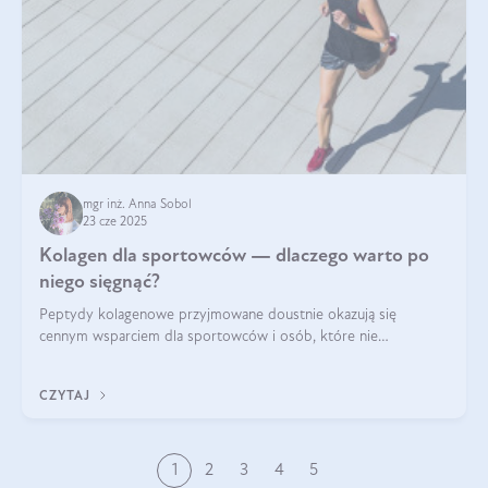
mgr inż. Anna Sobol
23 cze 2025
Kolagen dla sportowców — dlaczego warto po
niego sięgnąć?
Peptydy kolagenowe przyjmowane doustnie okazują się
cennym wsparciem dla sportowców i osób, które nie
wyobrażają sobie życia bez intensywnego ruchu.
CZYTAJ
1
2
3
4
5