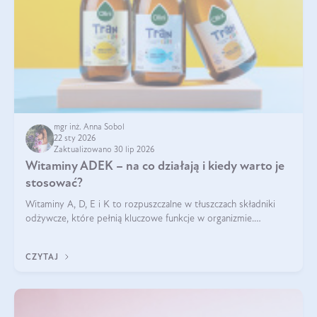
mgr inż. Anna Sobol
22 sty 2026
Zaktualizowano 30 lip 2026
Witaminy ADEK – na co działają i kiedy warto je
stosować?
Witaminy A, D, E i K to rozpuszczalne w tłuszczach składniki
odżywcze, które pełnią kluczowe funkcje w organizmie.
Wspierają zdrowie skóry i wzroku, odporność, prawidłową
krzepliwość krwi oraz mineralizację kości.
CZYTAJ