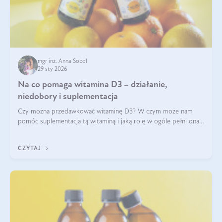
mgr inż. Anna Sobol
29 sty 2026
Na co pomaga witamina D3 – działanie,
niedobory i suplementacja
Czy można przedawkować witaminę D3? W czym może nam
pomóc suplementacja tą witaminą i jaką rolę w ogóle pełni ona
w naszym ciele? Powszechnie wiadomo, że jej przyjmowanie
zalecane jest jesienią i zimą, ale czy wiesz, dlaczego warto to
CZYTAJ
robić?