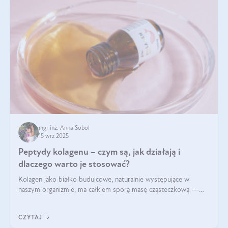
mgr inż. Anna Sobol
15 wrz 2025
Peptydy kolagenu – czym są, jak działają i
dlaczego warto je stosować?
Kolagen jako białko budulcowe, naturalnie występujące w
naszym organizmie, ma całkiem sporą masę cząsteczkową —
nawet do 300 kDa. Jeśli chcielibyśmy suplementować go w tej
formie, byłby trudno strawialny. Aby był lepiej przyswajalny i
CZYTAJ
bardziej biodostępny