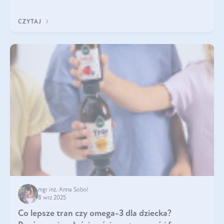
się przeziębiamy. Dlatego szczególnie w tym okresie
powinniśmy wspierać układ immunologiczny. Co warto
CZYTAJ
suplementować jesienią i zimą?
mgr inż. Anna Sobol
8 wrz 2025
Co lepsze tran czy omega-3 dla dziecka?