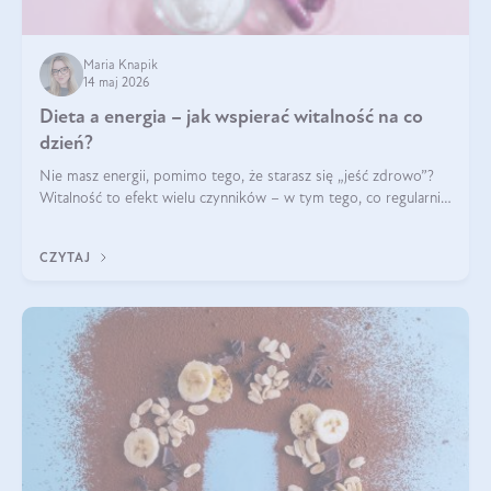
Maria Knapik
14 maj 2026
Dieta a energia – jak wspierać witalność na co
dzień?
Nie masz energii, pomimo tego, że starasz się „jeść zdrowo”?
Witalność to efekt wielu czynników – w tym tego, co regularnie
ląduje na talerzu. Zapotrzebowanie na składniki odżywcze różni
się w zależności od osoby
CZYTAJ