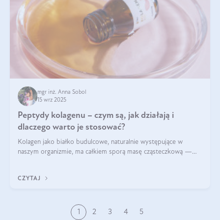
mgr inż. Anna Sobol
15 wrz 2025
Peptydy kolagenu – czym są, jak działają i
dlaczego warto je stosować?
Kolagen jako białko budulcowe, naturalnie występujące w
naszym organizmie, ma całkiem sporą masę cząsteczkową —
nawet do 300 kDa. Jeśli chcielibyśmy suplementować go w tej
formie, byłby trudno strawialny. Aby był lepiej przyswajalny i
CZYTAJ
bardziej biodostępny
1
2
3
4
5