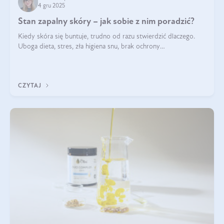
4 gru 2025
Stan zapalny skóry – jak sobie z nim poradzić?
Kiedy skóra się buntuje, trudno od razu stwierdzić dlaczego.
Uboga dieta, stres, zła higiena snu, brak ochrony
przeciwsłonecznej – powodów nasilenia stanów zapalnych może
być wiele. Jak poradzić sobie z ich przyczynami i skutkami?
CZYTAJ