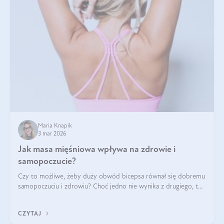
Maria Knapik
3 mar 2026
Jak masa mięśniowa wpływa na zdrowie i
samopoczucie?
Czy to możliwe, żeby duży obwód bicepsa równał się dobremu
samopoczuciu i zdrowiu? Choć jedno nie wynika z drugiego, to
jest między nimi powiązanie – masa mięśniowa może znacznie
poprawić jakość życia. W jaki sposób? W tym wpisie wszystko
CZYTAJ
wyjaśnimy.