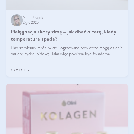
Maria Knapik
2 gru 2025
Pielęgnacja skóry zimą – jak dbać o cerę, kiedy
temperatura spada?
Naprzemienny mróz, wiatr i ogrzewane powietrze mogą osłabić
barierę hydrolipidową. Jaka więc powinna być świadoma
pielęgnacja w okresie chłodnych miesięcy?
CZYTAJ