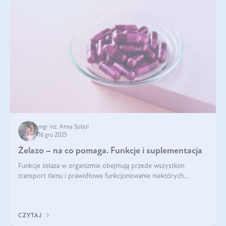
mgr inż. Anna Sobol
16 gru 2025
Żelazo – na co pomaga. Funkcje i suplementacja
Funkcje żelaza w organizmie obejmują przede wszystkim
transport tlenu i prawidłowe funkcjonowanie niektórych
enzymów. Żelazo odpowiada też za działanie układu
immunologicznego i nerwowego, szczególnie na wczesnym
etapie życia.
CZYTAJ