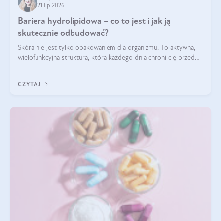
21 lip 2026
Bariera hydrolipidowa – co to jest i jak ją
skutecznie odbudować?
Skóra nie jest tylko opakowaniem dla organizmu. To aktywna,
wielofunkcyjna struktura, która każdego dnia chroni cię przed
utratą wody, wahaniami temperatury i czynnikami
środowiskowymi. Jednym z jej kluczowych elementów jest
CZYTAJ
bariera hydrolipidowa.