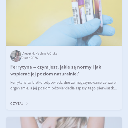
Dietetyk Paulina Górska
9 mar 2026
Ferrytyna – czym jest, jakie są normy i jak
wspierać jej poziom naturalnie?
Ferrytyna to białko odpowiedzialne za magazynowanie żelaza w
organizmie, a jej poziom odzwierciedla zapasy tego pierwiastka.
Warto dowiedzieć się więcej na jej temat, ponieważ niedobór
ferrytyny daje objawy, które mogą utrudniać codzienne
CZYTAJ
funkcjonowanie (