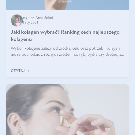
mgr inż. Anna Sobol
1 sty 2026
Jaki kolagen wybrać? Ranking cech najlepszego
kolagenu
Wybór kolagenu zależy od źródła, celu oraz potrzeb. Kolagen
może pochodzić z różnych źródeł, np. ryb, bydła czy drobiu, a
każdy typ ma swoje unikatowe właściwości. Dla skóry najlepiej
sprawdza się kolagen rybi, a dla wspierania stawów — kolagen
CZYTAJ
bydlęcy.