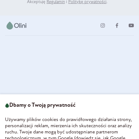
Akceptuję
Regulamin
i
Politykę prywatności
.
ul. Strzegomska 49
693 222 687
58-160 Świebodzice
Dbamy o Twoją prywatność
sklep@olini.pl
Polska
NIP 8860027066
Używamy plików cookies do prawidłowego działania strony,
REGON 890213034
personalizacji reklam, mierzenia ich skuteczności oraz analizy
ruchu. Twoje dane mogą być udostępniane partnerom
INFORMACJE
technologicznym, w tym Google (
dowiedz się, jak Google