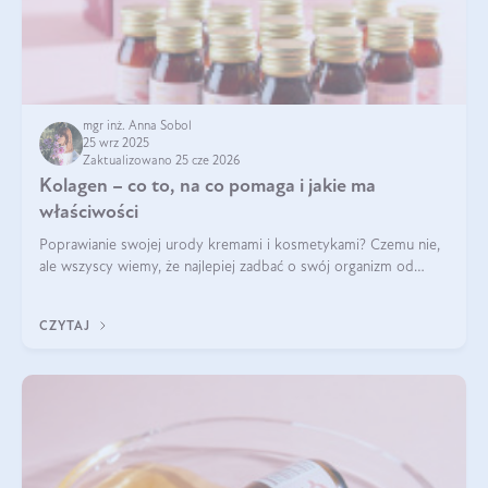
mgr inż. Anna Sobol
25 wrz 2025
Zaktualizowano 25 cze 2026
Kolagen – co to, na co pomaga i jakie ma
właściwości
Poprawianie swojej urody kremami i kosmetykami? Czemu nie,
ale wszyscy wiemy, że najlepiej zadbać o swój organizm od
wewnątrz — to solidna podstawa do tego, by nasz wygląd
zewnętrzny prezentował się zdrowo i atrakcyjnie. Stosowanie
CZYTAJ
wysokiej jakości suplem