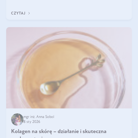
Do najczęstszych sygnałów należą utrata jędrności i
elastyczności skóry, bóle stawów, łamliwość paznokci oraz
CZYTAJ
osłabienie włosów.
mgr inż. Anna Sobol
8 sty 2026
Kolagen na skórę – działanie i skuteczna