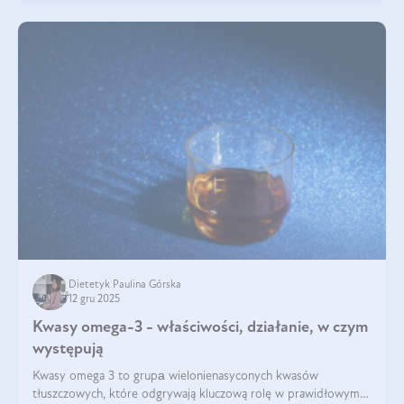
Dietetyk Paulina Górska
12 gru 2025
Kwasy omega-3 - właściwości, działanie, w czym
występują
Kwasy omega 3 to grupа wielonienasyconych kwasów
tłuszczowych, które odgrywają kluczową rolę w prawidłowym