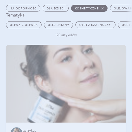
NA ODPORNOŚĆ
DLA DZIECI
KOSMETYCZNE
OLEJOWAN
Tematyka:
OLIWA Z OLIWEK
OLEJ LNIANY
OLEJ Z CZARNUSZKI
OCET
120 artykułów
Iza Sykut