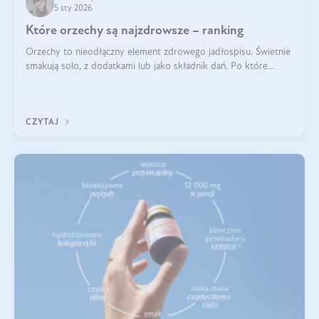
5 sty 2026
Które orzechy są najzdrowsze – ranking
Orzechy to nieodłączny element zdrowego jadłospisu. Świetnie
smakują solo, z dodatkami lub jako składnik dań. Po które
orzechy warto sięgać zamiast niezdrowej przekąski? Dowiesz
się z tego tekstu!
CZYTAJ