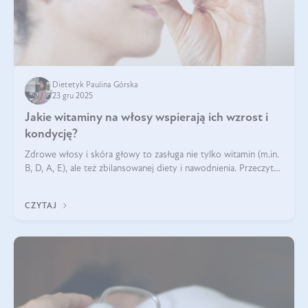
Dietetyk Paulina Górska
23 gru 2025
Jakie witaminy na włosy wspierają ich wzrost i
kondycję?
Zdrowe włosy i skóra głowy to zasługa nie tylko witamin (m.in.
B, D, A, E), ale też zbilansowanej diety i nawodnienia. Przeczytaj
nasz artykuł i dowiedz się, które składniki najskuteczniej hamują
wypadanie włosów.
CZYTAJ