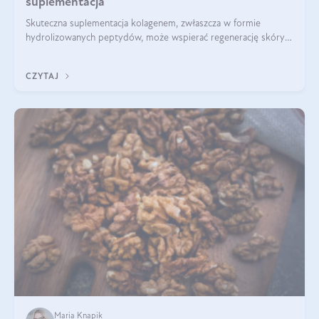
suplementacja
Skuteczna suplementacja kolagenem, zwłaszcza w formie
hydrolizowanych peptydów, może wspierać regenerację skóry i
poprawiać jej wygląd, jeśli jest połączona z odpowiednią dietą i
regularnością stosowania.
CZYTAJ
Maria Knapik