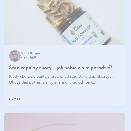
Maria Knapik
4 gru 2025
Stan zapalny skóry – jak sobie z nim poradzić?
Kiedy skóra się buntuje, trudno od razu stwierdzić dlaczego.
Uboga dieta, stres, zła higiena snu, brak ochrony
przeciwsłonecznej – powodów nasilenia stanów zapalnych może
być wiele. Jak poradzić sobie z ich przyczynami i skutkami?
CZYTAJ