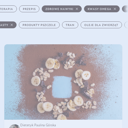
TERAPIA
PRZEPIS
ZDROWE NAWYKI
KWASY OMEGA
D
PASTY
PRODUKTY PSZCZELE
TRAN
OLEJE DLA ZWIERZĄT
Dietetyk Paulina Górska