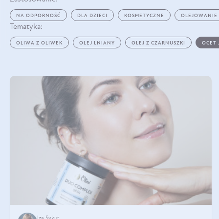
NA ODPORNOŚĆ
DLA DZIECI
KOSMETYCZNE
OLEJOWANIE
Tematyka:
OLIWA Z OLIWEK
OLEJ LNIANY
OLEJ Z CZARNUSZKI
OCET
Iza Sykut