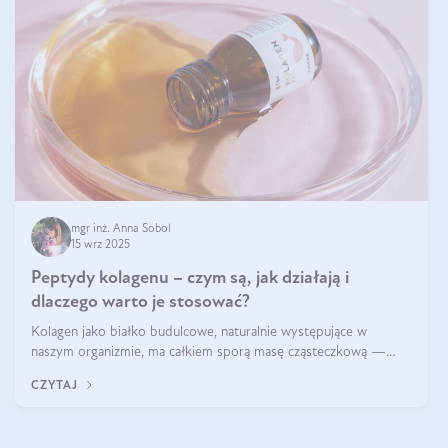
mgr inż. Anna Sobol
15 wrz 2025
Peptydy kolagenu – czym są, jak działają i
dlaczego warto je stosować?
Kolagen jako białko budulcowe, naturalnie występujące w
naszym organizmie, ma całkiem sporą masę cząsteczkową —
nawet do 300 kDa. Jeśli chcielibyśmy suplementować go w tej
CZYTAJ
formie, byłby trudno strawialny. Aby był lepiej przyswajalny i
bardziej biodostępny