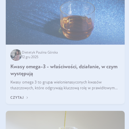
Dietetyk Paulina Górska
12 gru 2025
Kwasy omega-3 - właściwości, działanie, w czym
występują
Kwasy omega 3 to grupа wielonienasyconych kwasów
tłuszczowych, które odgrywają kluczową rolę w prawidłowym
funkcjonowaniu organizmu – wspierają pracę serca, mózgu i
CZYTAJ
układu odpornościowego.