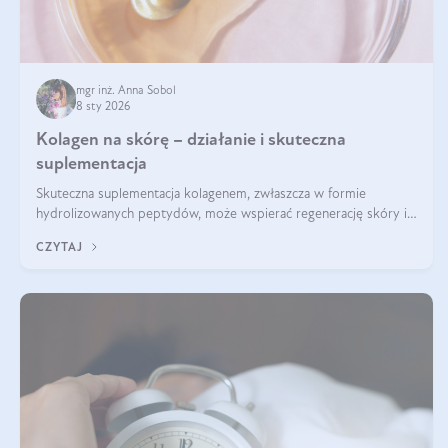
mgr inż. Anna Sobol
8 sty 2026
Kolagen na skórę – działanie i skuteczna
suplementacja
Skuteczna suplementacja kolagenem, zwłaszcza w formie
hydrolizowanych peptydów, może wspierać regenerację skóry i
poprawiać jej wygląd, jeśli jest połączona z odpowiednią dietą i
CZYTAJ
regularnością stosowania.