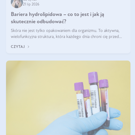
21 lip 2026
Bariera hydrolipidowa – co to jest i jak ją
skutecznie odbudować?
Skóra nie jest tylko opakowaniem dla organizmu. To aktywna,
wielofunkcyjna struktura, która każdego dnia chroni cię przed
utratą wody, wahaniami temperatury i czynnikami
CZYTAJ
środowiskowymi. Jednym z jej kluczowych elementów jest
bariera hydrolipidowa.