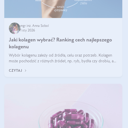
mgr inż. Anna Sobol
1 sty 2026
Jaki kolagen wybrać? Ranking cech najlepszego
kolagenu
Wybór kolagenu zależy od źródła, celu oraz potrzeb. Kolagen
może pochodzić z różnych źródeł, np. ryb, bydła czy drobiu, a
każdy typ ma swoje unikatowe właściwości. Dla skóry najlepiej
CZYTAJ
sprawdza się kolagen rybi, a dla wspierania stawów — kolagen
bydlęcy.