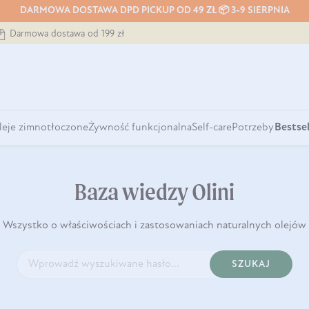
DARMOWA DOSTAWA DPD PICKUP OD 49 ZŁ 📦 3-9 SIERPNIA
Darmowa dostawa od 199 zł
leje zimnotłoczone
Żywność funkcjonalna
Self-care
Potrzeby
Bestsel
Baza wiedzy Olini
Wszystko o właściwościach i zastosowaniach naturalnych olejów
SZUKAJ