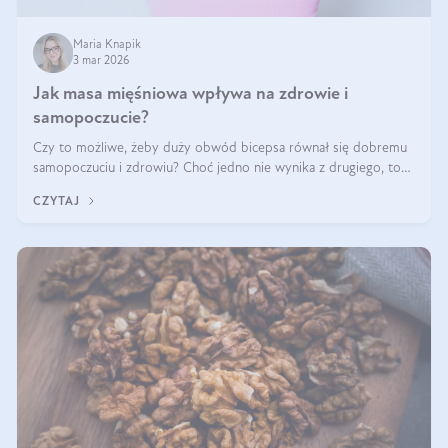
Maria Knapik
3 mar 2026
Jak masa mięśniowa wpływa na zdrowie i
samopoczucie?
Czy to możliwe, żeby duży obwód bicepsa równał się dobremu
samopoczuciu i zdrowiu? Choć jedno nie wynika z drugiego, to
jest między nimi powiązanie – masa mięśniowa może znacznie
CZYTAJ
poprawić jakość życia. W jaki sposób? W tym wpisie wszystko
wyjaśnimy.