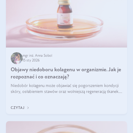
mgr inż. Anna Sobol
15 sty 2026
Objawy niedoboru kolagenu w organizmie. Jak je
rozpoznać i co oznaczają?
Niedobór kolagenu może objawiać się pogorszeniem kondycji
skóry, osłabieniem stawów oraz wolniejszą regeneracją tkanek.
Do najczęstszych sygnałów należą utrata jędrności i
elastyczności skóry, bóle stawów, łamliwość paznokci oraz
CZYTAJ
osłabienie włosów.