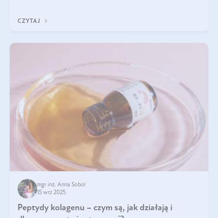
wewnątrz — to solidna podstawa do tego, by nasz wygląd
zewnętrzny prezentował się zdrowo i atrakcyjnie. Stosowanie
CZYTAJ
wysokiej jakości suplem
mgr inż. Anna Sobol
15 wrz 2025
Peptydy kolagenu – czym są, jak działają i