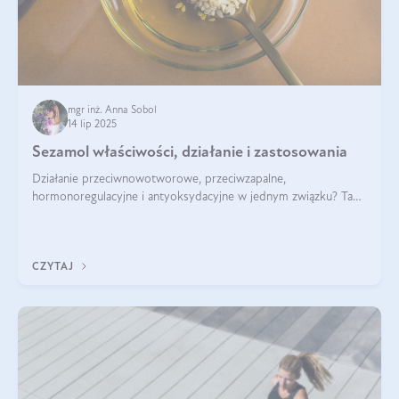
mgr inż. Anna Sobol
14 lip 2025
Sezamol właściwości, działanie i zastosowania
Działanie przeciwnowotworowe, przeciwzapalne,
hormonoregulacyjne i antyoksydacyjne w jednym związku? Tak
— to właśnie natura sezamolu, który obecny jest w oleju
sezamowym. Dowiedz się, dlaczego warto wprowadzić go do
swojej diety — być może to pierwsza ok
CZYTAJ