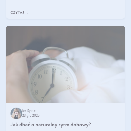
każdy typ ma swoje unikatowe właściwości. Dla skóry najlepiej
sprawdza się kolagen rybi, a dla wspierania stawów — kolagen
CZYTAJ
bydlęcy.
Iza Sykut
23 gru 2025
Jak dbać o naturalny rytm dobowy?