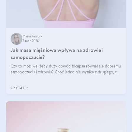
Maria Knapik
3 mar 2026
Jak masa mięśniowa wpływa na zdrowie i
samopoczucie?
Czy to możliwe, żeby duży obwód bicepsa równał się dobremu
samopoczuciu i zdrowiu? Choć jedno nie wynika z drugiego, to
jest między nimi powiązanie – masa mięśniowa może znacznie
poprawić jakość życia. W jaki sposób? W tym wpisie wszystko
CZYTAJ
wyjaśnimy.