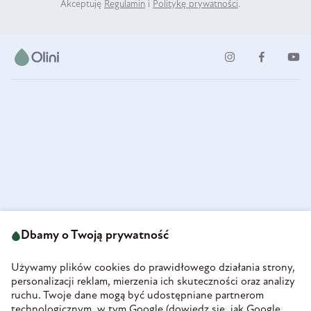
Akceptuję
Regulamin
i
Politykę prywatności
.
ul. Strzegomska 49
693 222 687
58-160 Świebodzice
Dbamy o Twoją prywatność
sklep@olini.pl
Polska
NIP 8860027066
Używamy plików cookies do prawidłowego działania strony,
REGON 890213034
personalizacji reklam, mierzenia ich skuteczności oraz analizy
ruchu. Twoje dane mogą być udostępniane partnerom
INFORMACJE
technologicznym, w tym Google (
dowiedz się, jak Google