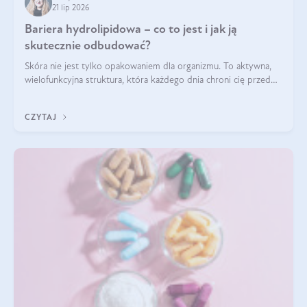
21 lip 2026
Bariera hydrolipidowa – co to jest i jak ją
skutecznie odbudować?
Skóra nie jest tylko opakowaniem dla organizmu. To aktywna,
wielofunkcyjna struktura, która każdego dnia chroni cię przed
utratą wody, wahaniami temperatury i czynnikami
środowiskowymi. Jednym z jej kluczowych elementów jest
CZYTAJ
bariera hydrolipidowa.