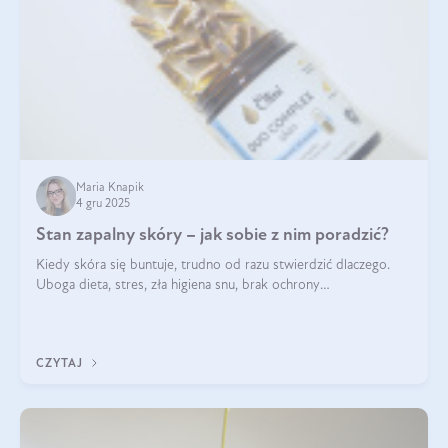
Maria Knapik
4 gru 2025
Stan zapalny skóry – jak sobie z nim poradzić?
Kiedy skóra się buntuje, trudno od razu stwierdzić dlaczego.
Uboga dieta, stres, zła higiena snu, brak ochrony
przeciwsłonecznej – powodów nasilenia stanów zapalnych może
być wiele. Jak poradzić sobie z ich przyczynami i skutkami?
CZYTAJ