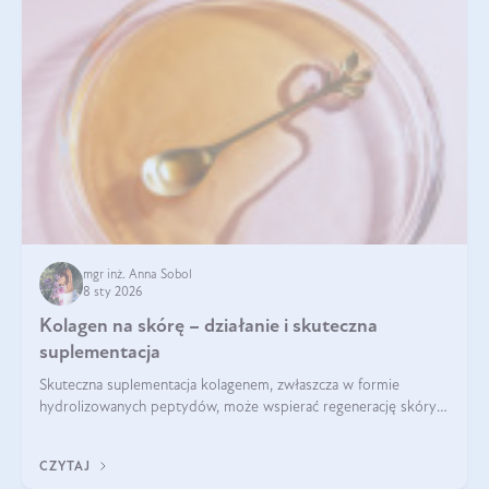
mgr inż. Anna Sobol
8 sty 2026
Kolagen na skórę – działanie i skuteczna
suplementacja
Skuteczna suplementacja kolagenem, zwłaszcza w formie
hydrolizowanych peptydów, może wspierać regenerację skóry i
poprawiać jej wygląd, jeśli jest połączona z odpowiednią dietą i
regularnością stosowania.
CZYTAJ