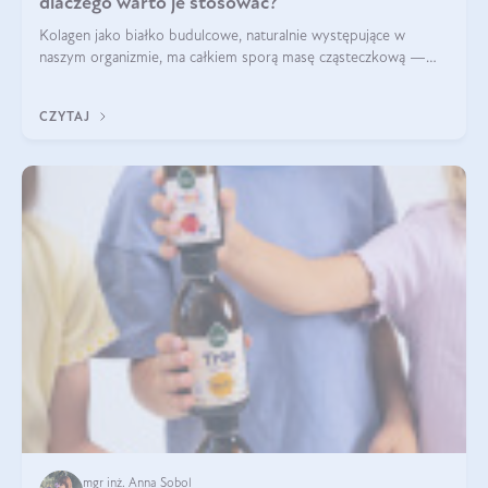
dlaczego warto je stosować?
Kolagen jako białko budulcowe, naturalnie występujące w
naszym organizmie, ma całkiem sporą masę cząsteczkową —
nawet do 300 kDa. Jeśli chcielibyśmy suplementować go w tej
formie, byłby trudno strawialny. Aby był lepiej przyswajalny i
CZYTAJ
bardziej biodostępny
mgr inż. Anna Sobol