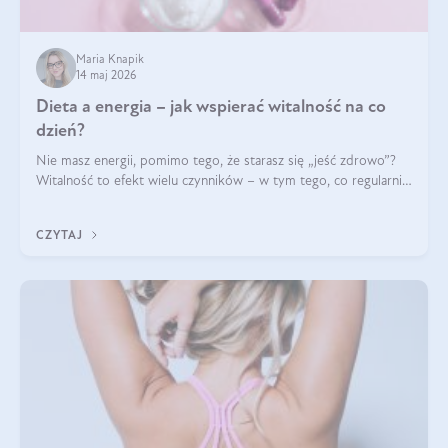
Maria Knapik
14 maj 2026
Dieta a energia – jak wspierać witalność na co
dzień?
Nie masz energii, pomimo tego, że starasz się „jeść zdrowo”?
Witalność to efekt wielu czynników – w tym tego, co regularnie
ląduje na talerzu. Zapotrzebowanie na składniki odżywcze różni
się w zależności od osoby
CZYTAJ