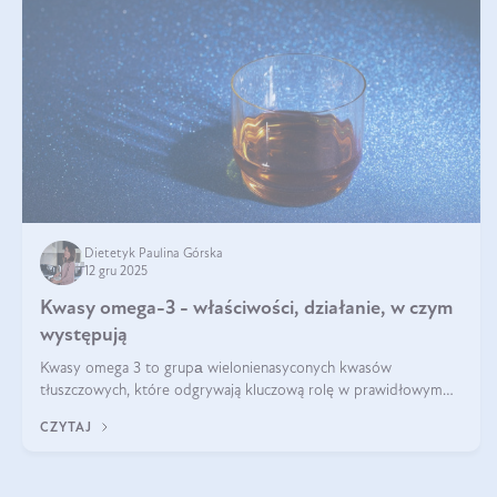
Dietetyk Paulina Górska
12 gru 2025
Kwasy omega-3 - właściwości, działanie, w czym
występują
Kwasy omega 3 to grupа wielonienasyconych kwasów
tłuszczowych, które odgrywają kluczową rolę w prawidłowym
funkcjonowaniu organizmu – wspierają pracę serca, mózgu i
CZYTAJ
układu odpornościowego.