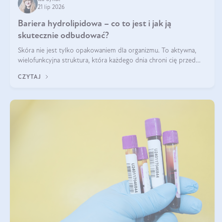
21 lip 2026
Bariera hydrolipidowa – co to jest i jak ją
skutecznie odbudować?
Skóra nie jest tylko opakowaniem dla organizmu. To aktywna,
wielofunkcyjna struktura, która każdego dnia chroni cię przed
utratą wody, wahaniami temperatury i czynnikami
CZYTAJ
środowiskowymi. Jednym z jej kluczowych elementów jest
bariera hydrolipidowa.