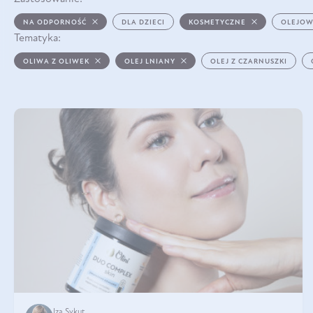
NA ODPORNOŚĆ
DLA DZIECI
KOSMETYCZNE
OLEJOW
Tematyka:
OLIWA Z OLIWEK
OLEJ LNIANY
OLEJ Z CZARNUSZKI
Iza Sykut