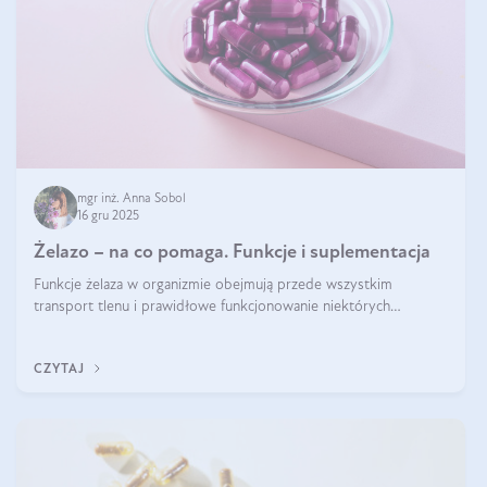
mgr inż. Anna Sobol
16 gru 2025
Żelazo – na co pomaga. Funkcje i suplementacja
Funkcje żelaza w organizmie obejmują przede wszystkim
transport tlenu i prawidłowe funkcjonowanie niektórych
enzymów. Żelazo odpowiada też za działanie układu
immunologicznego i nerwowego, szczególnie na wczesnym
CZYTAJ
etapie życia.