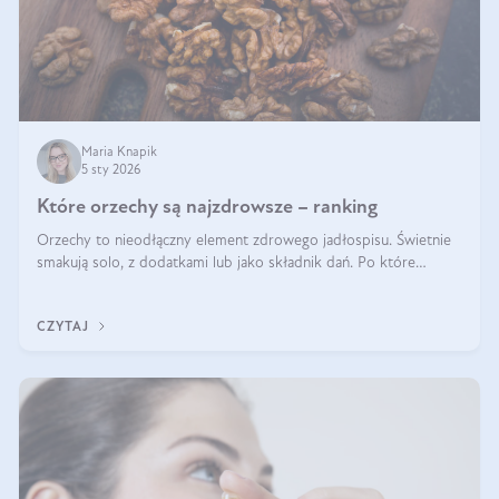
Maria Knapik
5 sty 2026
Które orzechy są najzdrowsze – ranking
Orzechy to nieodłączny element zdrowego jadłospisu. Świetnie
smakują solo, z dodatkami lub jako składnik dań. Po które
orzechy warto sięgać zamiast niezdrowej przekąski? Dowiesz się
z tego tekstu!
CZYTAJ