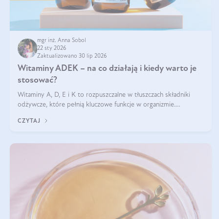
mgr inż. Anna Sobol
22 sty 2026
Zaktualizowano 30 lip 2026
Witaminy ADEK – na co działają i kiedy warto je
stosować?
Witaminy A, D, E i K to rozpuszczalne w tłuszczach składniki
odżywcze, które pełnią kluczowe funkcje w organizmie.
Wspierają zdrowie skóry i wzroku, odporność, prawidłową
CZYTAJ
krzepliwość krwi oraz mineralizację kości.