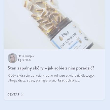
Maria Knapik
4 gru 2025
Stan zapalny skóry – jak sobie z nim poradzić?
Kiedy skóra się buntuje, trudno od razu stwierdzić dlaczego.
Uboga dieta, stres, zła higiena snu, brak ochrony
przeciwsłonecznej – powodów nasilenia stanów zapalnych może
być wiele. Jak poradzić sobie z ich przyczynami i skutkami?
CZYTAJ