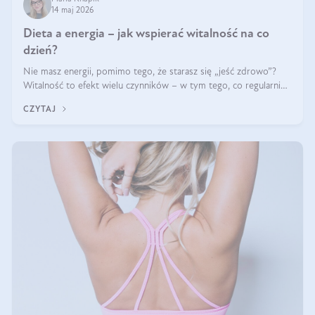
14 maj 2026
Dieta a energia – jak wspierać witalność na co
dzień?
Nie masz energii, pomimo tego, że starasz się „jeść zdrowo”?
Witalność to efekt wielu czynników – w tym tego, co regularnie
ląduje na talerzu. Zapotrzebowanie na składniki odżywcze różni
CZYTAJ
się w zależności od osoby