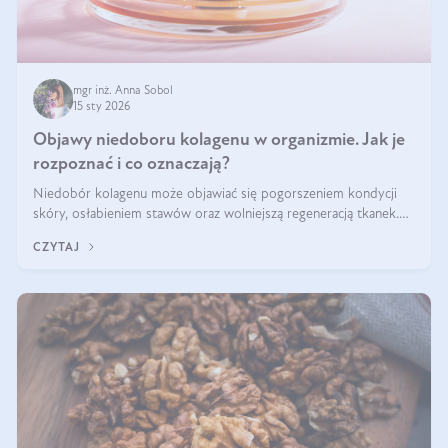
mgr inż. Anna Sobol
15 sty 2026
Objawy niedoboru kolagenu w organizmie. Jak je
rozpoznać i co oznaczają?
Niedobór kolagenu może objawiać się pogorszeniem kondycji
skóry, osłabieniem stawów oraz wolniejszą regeneracją tkanek.
Do najczęstszych sygnałów należą utrata jędrności i elastyczności
CZYTAJ
skóry, bóle stawów, łamliwość paznokci oraz osłabienie włosów.