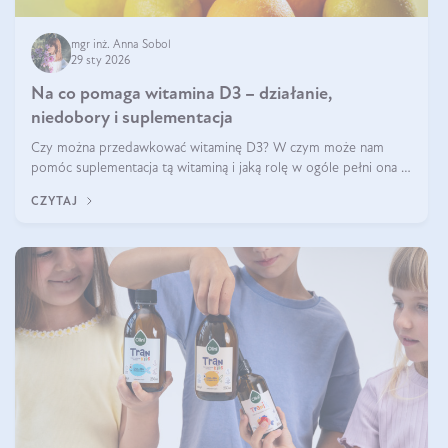
mgr inż. Anna Sobol
29 sty 2026
Na co pomaga witamina D3 – działanie,
niedobory i suplementacja
Czy można przedawkować witaminę D3? W czym może nam
pomóc suplementacja tą witaminą i jaką rolę w ogóle pełni ona w
naszym ciele? Powszechnie wiadomo, że jej przyjmowanie
CZYTAJ
zalecane jest jesienią i zimą, ale czy wiesz, dlaczego warto to
robić?