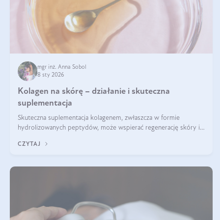
mgr inż. Anna Sobol
8 sty 2026
Kolagen na skórę – działanie i skuteczna
suplementacja
Skuteczna suplementacja kolagenem, zwłaszcza w formie
hydrolizowanych peptydów, może wspierać regenerację skóry i
poprawiać jej wygląd, jeśli jest połączona z odpowiednią dietą i
CZYTAJ
regularnością stosowania.