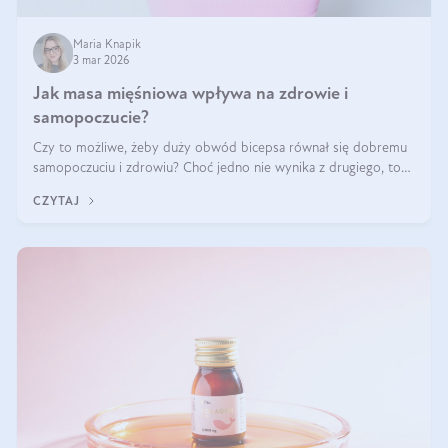
Maria Knapik
3 mar 2026
Jak masa mięśniowa wpływa na zdrowie i
samopoczucie?
Czy to możliwe, żeby duży obwód bicepsa równał się dobremu
samopoczuciu i zdrowiu? Choć jedno nie wynika z drugiego, to
jest między nimi powiązanie – masa mięśniowa może znacznie
CZYTAJ
poprawić jakość życia. W jaki sposób? W tym wpisie wszystko
wyjaśnimy.