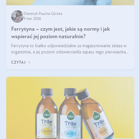
Dietetyk Paulina Górska
9 mar 2026
Ferrytyna – czym jest, jakie są normy i jak
wspierać jej poziom naturalnie?
Ferrytyna to białko odpowiedzialne za magazynowanie żelaza w
organizmie, a jej poziom odzwierciedla zapasy tego pierwiastka.
Warto dowiedzieć się więcej na jej temat, ponieważ niedobór
CZYTAJ
ferrytyny daje objawy, które mogą utrudniać codzienne
funkcjonowanie (