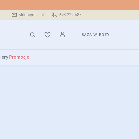
sklep@olini.pl
693 222 687
BAZA WIEDZY
lery
Promocje