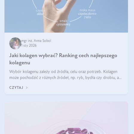
mgr inż. Anna Sobol
1 sty 2026
Jaki kolagen wybrać? Ranking cech najlepszego
kolagenu
Wybór kolagenu zależy od źródła, celu oraz potrzeb. Kolagen
może pochodzić z różnych źródeł, np. ryb, bydła czy drobiu, a
każdy typ ma swoje unikatowe właściwości. Dla skóry najlepiej
CZYTAJ
sprawdza się kolagen rybi, a dla wspierania stawów — kolagen
bydlęcy.