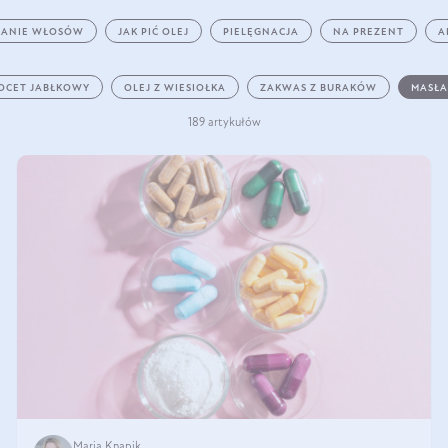
ANIE WŁOSÓW
JAK PIĆ OLEJ
PIELĘGNACJA
NA PREZENT
A
OCET JABŁKOWY
OLEJ Z WIESIOŁKA
ZAKWAS Z BURAKÓW
MASŁA
189 artykułów
Maria Knapik