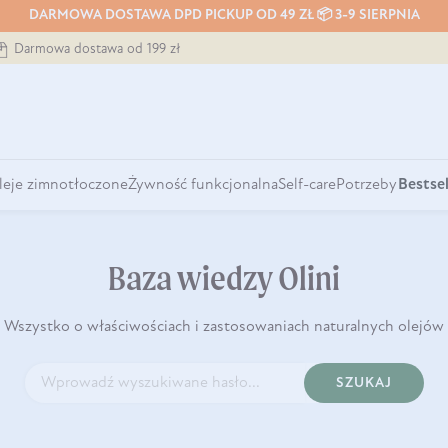
DARMOWA DOSTAWA DPD PICKUP OD 49 ZŁ 📦 3-9 SIERPNIA
Darmowa dostawa od 199 zł
leje zimnotłoczone
Żywność funkcjonalna
Self-care
Potrzeby
Bestsel
Baza wiedzy Olini
Wszystko o właściwościach i zastosowaniach naturalnych olejów
SZUKAJ