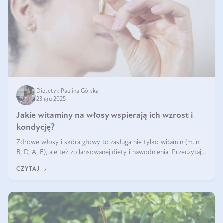
Dietetyk Paulina Górska
23 gru 2025
Jakie witaminy na włosy wspierają ich wzrost i
kondycję?
Zdrowe włosy i skóra głowy to zasługa nie tylko witamin (m.in.
B, D, A, E), ale też zbilansowanej diety i nawodnienia. Przeczytaj
nasz artykuł i dowiedz się, które składniki najskuteczniej hamują
CZYTAJ
wypadanie włosów.