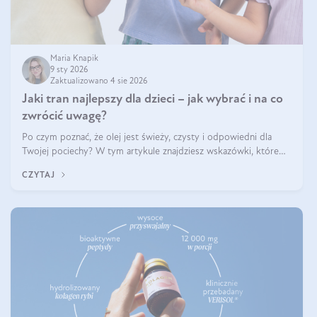
Maria Knapik
9 sty 2026
Zaktualizowano 4 sie 2026
Jaki tran najlepszy dla dzieci – jak wybrać i na co
zwrócić uwagę?
Po czym poznać, że olej jest świeży, czysty i odpowiedni dla
Twojej pociechy? W tym artykule znajdziesz wskazówki, które
pomogą wybrać najlepszy tran dla dzieci.
CZYTAJ