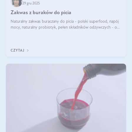
29 gru 2025
Zakwas z buraków do picia
Naturalny zakwas buraczany do picia - polski superfood, napój
mocy, naturalny probiotyk, pełen składników odżywczych - o
zakwasie z buraka mówi się w samych superlatywach. Niektórzy
z Was usłyszeli o
CZYTAJ