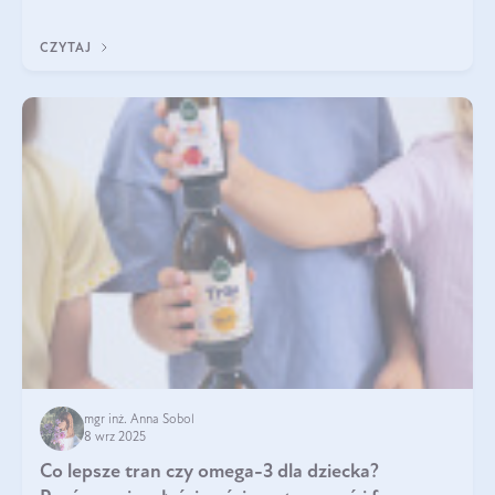
nawet do 300 kDa. Jeśli chcielibyśmy suplementować go w tej
formie, byłby trudno strawialny. Aby był lepiej przyswajalny i
CZYTAJ
bardziej biodostępny
mgr inż. Anna Sobol
8 wrz 2025
Co lepsze tran czy omega-3 dla dziecka?