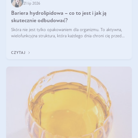
21 lip 2026
Bariera hydrolipidowa – co to jest i jak ją
skutecznie odbudować?
Skóra nie jest tylko opakowaniem dla organizmu. To aktywna,
wielofunkcyjna struktura, która każdego dnia chroni cię przed
utratą wody, wahaniami temperatury i czynnikami
środowiskowymi. Jednym z jej kluczowych elementów jest
CZYTAJ
bariera hydrolipidowa.