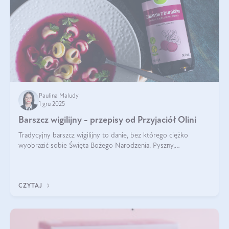
Paulina Maludy
1 gru 2025
Barszcz wigilijny - przepisy od Przyjaciół Olini
Tradycyjny barszcz wigilijny to danie, bez którego ciężko
wyobrazić sobie Święta Bożego Narodzenia. Pyszny,
aromatyczny, esencjonalny, pachnący grzybami, o pięknym
klarownym kolorze. W czym tkwi tajem
CZYTAJ