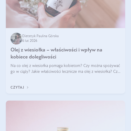
Dietetyk Paulina Górska
6 lut 2026
Olej z wiesiołka – właściwości i wpływ na
kobiece dolegliwości
Na co olej z wiesiołka pomaga kobietom? Czy można spożywać
go w ciąży? Jakie właściwości lecznicze ma olej z wiesiołka? Czy
jego skuteczność potwierdzają badania? Ile trzeba czekać na
efekty? Jaka jes
CZYTAJ