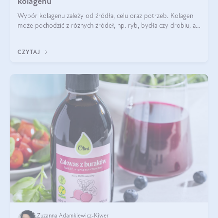
kolagenu
Wybór kolagenu zależy od źródła, celu oraz potrzeb. Kolagen
może pochodzić z różnych źródeł, np. ryb, bydła czy drobiu, a
każdy typ ma swoje unikatowe właściwości. Dla skóry najlepiej
sprawdza się kolagen rybi, a dla wspierania stawów — kolagen
CZYTAJ
bydlęcy.
Zuzanna Adamkiewicz-Kiwer