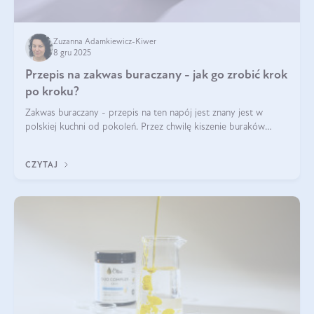
Zuzanna Adamkiewicz-Kiwer
8 gru 2025
Przepis na zakwas buraczany - jak go zrobić krok
po kroku?
Zakwas buraczany - przepis na ten napój jest znany jest w
polskiej kuchni od pokoleń. Przez chwilę kiszenie buraków
czerwonych zostało zapomniane, by w ostatnim czasie powrócić
na fali popularności na
CZYTAJ