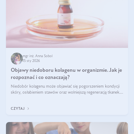
mgr inż. Anna Sobol
15 sty 2026
Objawy niedoboru kolagenu w organizmie. Jak je
rozpoznać i co oznaczają?
Niedobór kolagenu może objawiać się pogorszeniem kondycji
skóry, osłabieniem stawów oraz wolniejszą regeneracją tkanek.
Do najczęstszych sygnałów należą utrata jędrności i
elastyczności skóry, bóle stawów, łamliwość paznokci oraz
CZYTAJ
osłabienie włosów.