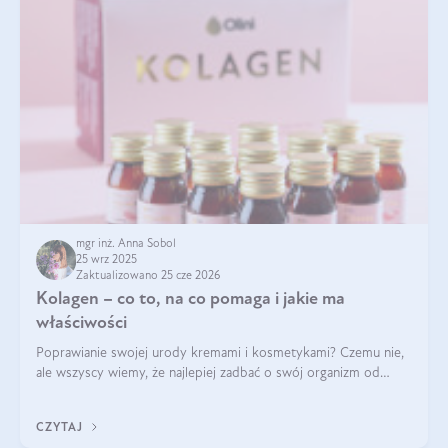
mgr inż. Anna Sobol
25 wrz 2025
Zaktualizowano 25 cze 2026
Kolagen – co to, na co pomaga i jakie ma
właściwości
Poprawianie swojej urody kremami i kosmetykami? Czemu nie,
ale wszyscy wiemy, że najlepiej zadbać o swój organizm od
wewnątrz — to solidna podstawa do tego, by nasz wygląd
zewnętrzny prezentował się zdrowo i atrakcyjnie. Stosowanie
CZYTAJ
wysokiej jakości suplem