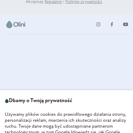
Akceptuję
Regulamin
i
Politykę prywatności
.
ul. Strzegomska 49
693 222 687
58-160 Świebodzice
Dbamy o Twoją prywatność
sklep@olini.pl
Polska
NIP 8860027066
Używamy plików cookies do prawidłowego działania strony,
REGON 890213034
personalizacji reklam, mierzenia ich skuteczności oraz analizy
ruchu. Twoje dane mogą być udostępniane partnerom
INFORMACJE
technologicznym, w tym Google (
dowiedz się, jak Google