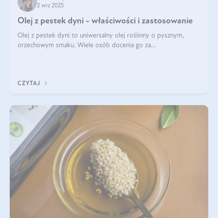
2 wrz 2025
Olej z pestek dyni - właściwości i zastosowanie
Olej z pestek dyni to uniwersalny olej roślinny o pysznym,
orzechowym smaku. Wiele osób docenia go za
wszechstronność, bo przydaje się zarówno w kuchni, jak i w
pielęgnacji. Często wykorzystuje się go
CZYTAJ