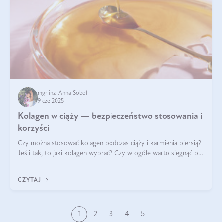
mgr inż. Anna Sobol
9 cze 2025
Kolagen w ciąży — bezpieczeństwo stosowania i
korzyści
Czy można stosować kolagen podczas ciąży i karmienia piersią?
Jeśli tak, to jaki kolagen wybrać? Czy w ogóle warto sięgnąć po
ten rodzaj suplementacji?
CZYTAJ
1
2
3
4
5