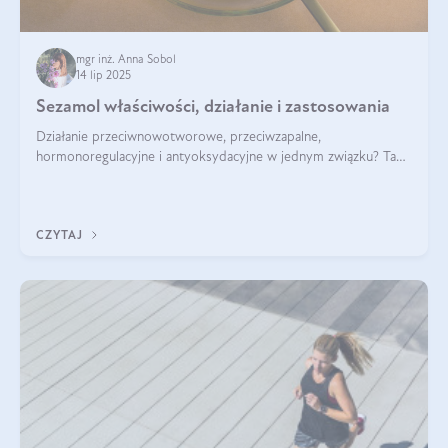
mgr inż. Anna Sobol
14 lip 2025
Sezamol właściwości, działanie i zastosowania
Działanie przeciwnowotworowe, przeciwzapalne,
hormonoregulacyjne i antyoksydacyjne w jednym związku? Tak
— to właśnie natura sezamolu, który obecny jest w oleju
sezamowym. Dowiedz się, dlaczego warto wprowadzić go do
swojej diety — być może to pierwsza ok
CZYTAJ