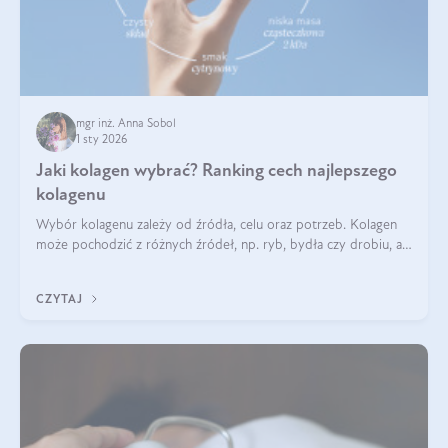
mgr inż. Anna Sobol
1 sty 2026
Jaki kolagen wybrać? Ranking cech najlepszego
kolagenu
Wybór kolagenu zależy od źródła, celu oraz potrzeb. Kolagen
może pochodzić z różnych źródeł, np. ryb, bydła czy drobiu, a
każdy typ ma swoje unikatowe właściwości. Dla skóry najlepiej
sprawdza się kolagen rybi, a dla wspierania stawów — kolagen
CZYTAJ
bydlęcy.