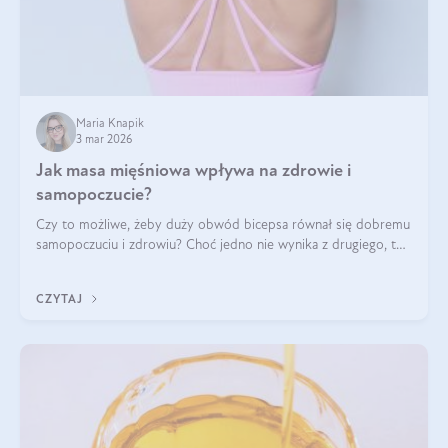
Maria Knapik
3 mar 2026
Jak masa mięśniowa wpływa na zdrowie i
samopoczucie?
Czy to możliwe, żeby duży obwód bicepsa równał się dobremu
samopoczuciu i zdrowiu? Choć jedno nie wynika z drugiego, to
jest między nimi powiązanie – masa mięśniowa może znacznie
poprawić jakość życia. W jaki sposób? W tym wpisie wszystko
CZYTAJ
wyjaśnimy.