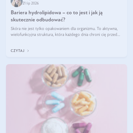
21 lip 2026
Bariera hydrolipidowa – co to jest i jak ją
skutecznie odbudować?
Skóra nie jest tylko opakowaniem dla organizmu. To aktywna,
wielofunkcyjna struktura, która każdego dnia chroni cię przed
utratą wody, wahaniami temperatury i czynnikami
środowiskowymi. Jednym z jej kluczowych elementów jest
CZYTAJ
bariera hydrolipidowa.