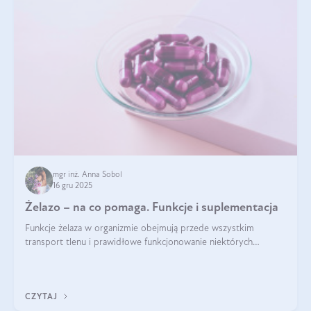
mgr inż. Anna Sobol
16 gru 2025
Żelazo – na co pomaga. Funkcje i suplementacja
Funkcje żelaza w organizmie obejmują przede wszystkim
transport tlenu i prawidłowe funkcjonowanie niektórych
enzymów. Żelazo odpowiada też za działanie układu
immunologicznego i nerwowego, szczególnie na wczesnym
etapie życia.
CZYTAJ