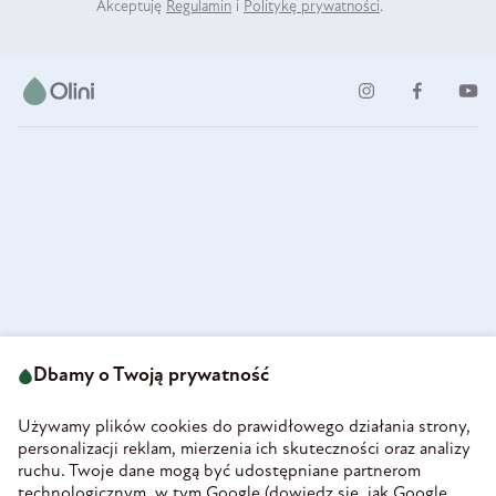
Akceptuję
Regulamin
i
Politykę prywatności
.
ul. Strzegomska 49
693 222 687
58-160 Świebodzice
Dbamy o Twoją prywatność
sklep@olini.pl
Polska
NIP 8860027066
Używamy plików cookies do prawidłowego działania strony,
REGON 890213034
personalizacji reklam, mierzenia ich skuteczności oraz analizy
ruchu. Twoje dane mogą być udostępniane partnerom
INFORMACJE
technologicznym, w tym Google (
dowiedz się, jak Google