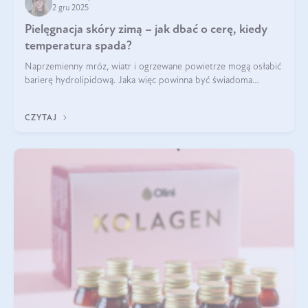
2 gru 2025
Pielęgnacja skóry zimą – jak dbać o cerę, kiedy
temperatura spada?
Naprzemienny mróz, wiatr i ogrzewane powietrze mogą osłabić
barierę hydrolipidową. Jaka więc powinna być świadoma
pielęgnacja w okresie chłodnych miesięcy?
CZYTAJ