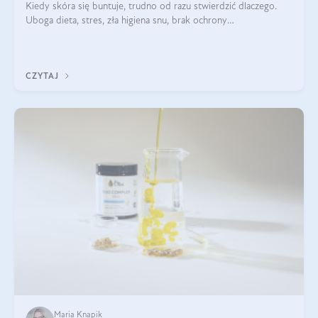
Kiedy skóra się buntuje, trudno od razu stwierdzić dlaczego.
Uboga dieta, stres, zła higiena snu, brak ochrony
przeciwsłonecznej – powodów nasilenia stanów zapalnych może
być wiele. Jak poradzić sobie z ich przyczynami i skutkami?
CZYTAJ
Maria Knapik