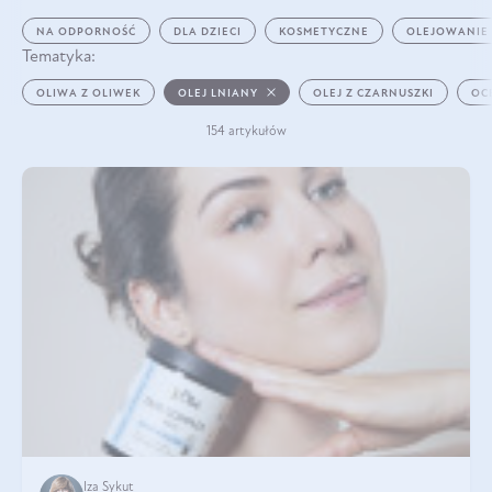
NA ODPORNOŚĆ
DLA DZIECI
KOSMETYCZNE
OLEJOWANIE
Tematyka:
OLIWA Z OLIWEK
OLEJ LNIANY
OLEJ Z CZARNUSZKI
OC
154 artykułów
Iza Sykut