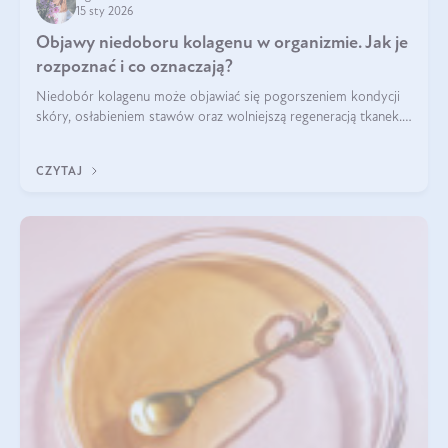
15 sty 2026
Objawy niedoboru kolagenu w organizmie. Jak je
rozpoznać i co oznaczają?
Niedobór kolagenu może objawiać się pogorszeniem kondycji
skóry, osłabieniem stawów oraz wolniejszą regeneracją tkanek.
Do najczęstszych sygnałów należą utrata jędrności i
elastyczności skóry, bóle stawów, łamliwość paznokci oraz
CZYTAJ
osłabienie włosów.