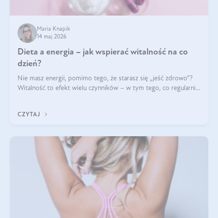
Maria Knapik
14 maj 2026
Dieta a energia – jak wspierać witalność na co
dzień?
Nie masz energii, pomimo tego, że starasz się „jeść zdrowo”?
Witalność to efekt wielu czynników – w tym tego, co regularnie
ląduje na talerzu. Zapotrzebowanie na składniki odżywcze różni
się w zależności od osoby
CZYTAJ