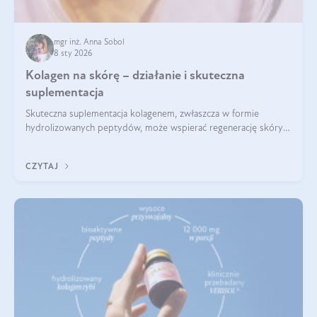
mgr inż. Anna Sobol
8 sty 2026
Kolagen na skórę – działanie i skuteczna
suplementacja
Skuteczna suplementacja kolagenem, zwłaszcza w formie
hydrolizowanych peptydów, może wspierać regenerację skóry i
poprawiać jej wygląd, jeśli jest połączona z odpowiednią dietą i
regularnością stosowania.
CZYTAJ