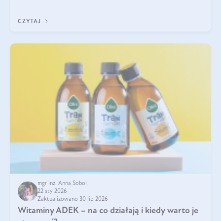
w naszym ciele? Powszechnie wiadomo, że jej przyjmowanie
zalecane jest jesienią i zimą, ale czy wiesz, dlaczego warto to
CZYTAJ
robić?
mgr inż. Anna Sobol
22 sty 2026
Zaktualizowano 30 lip 2026
Witaminy ADEK – na co działają i kiedy warto je