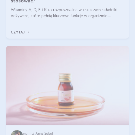
stosować?
Witaminy A, D, E i K to rozpuszczalne w tłuszczach składniki
odżywcze, które pełnią kluczowe funkcje w organizmie.
Wspierają zdrowie skóry i wzroku, odporność, prawidłową
krzepliwość krwi oraz mineralizację kości.
CZYTAJ
mgr inż. Anna Sobol