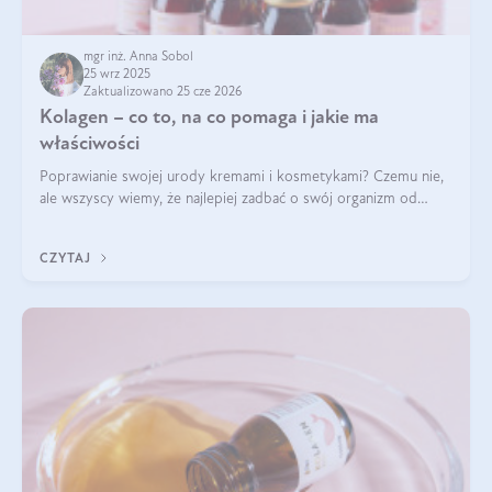
mgr inż. Anna Sobol
25 wrz 2025
Zaktualizowano 25 cze 2026
Kolagen – co to, na co pomaga i jakie ma
właściwości
Poprawianie swojej urody kremami i kosmetykami? Czemu nie,
ale wszyscy wiemy, że najlepiej zadbać o swój organizm od
wewnątrz — to solidna podstawa do tego, by nasz wygląd
zewnętrzny prezentował się zdrowo i atrakcyjnie. Stosowanie
CZYTAJ
wysokiej jakości suplem