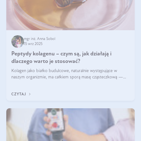
mgr inż. Anna Sobol
15 wrz 2025
Peptydy kolagenu – czym są, jak działają i
dlaczego warto je stosować?
Kolagen jako białko budulcowe, naturalnie występujące w
naszym organizmie, ma całkiem sporą masę cząsteczkową —
nawet do 300 kDa. Jeśli chcielibyśmy suplementować go w tej
formie, byłby trudno strawialny. Aby był lepiej przyswajalny i
CZYTAJ
bardziej biodostępny