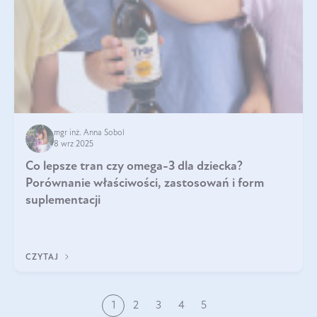
mgr inż. Anna Sobol
8 wrz 2025
Co lepsze tran czy omega-3 dla dziecka?
Porównanie właściwości, zastosowań i form
suplementacji
CZYTAJ
1
2
3
4
5