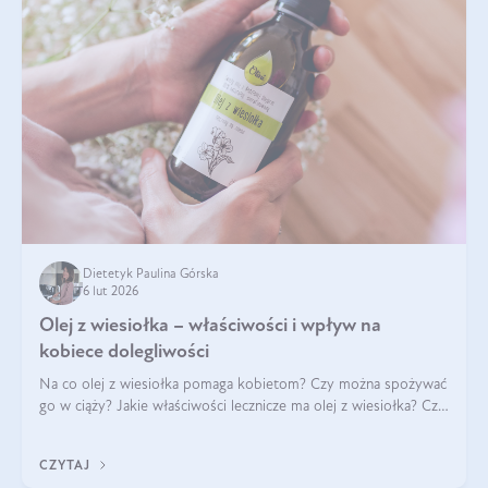
Dietetyk Paulina Górska
6 lut 2026
Olej z wiesiołka – właściwości i wpływ na
kobiece dolegliwości
Na co olej z wiesiołka pomaga kobietom? Czy można spożywać
go w ciąży? Jakie właściwości lecznicze ma olej z wiesiołka? Czy
jego skuteczność potwierdzają badania? Ile trzeba czekać na
efekty? Jaka jes
CZYTAJ