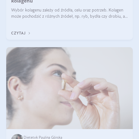
kolagenu
Wybór kolagenu zależy od źródła, celu oraz potrzeb. Kolagen
może pochodzić z różnych źródeł, np. ryb, bydła czy drobiu, a
każdy typ ma swoje unikatowe właściwości. Dla skóry najlepiej
sprawdza się kolagen rybi, a dla wspierania stawów — kolagen
CZYTAJ
bydlęcy.
Dietetyk Paulina Górska