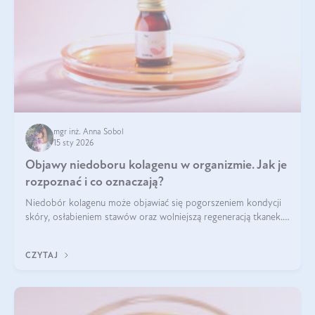
mgr inż. Anna Sobol
15 sty 2026
Objawy niedoboru kolagenu w organizmie. Jak je
rozpoznać i co oznaczają?
Niedobór kolagenu może objawiać się pogorszeniem kondycji
skóry, osłabieniem stawów oraz wolniejszą regeneracją tkanek.
Do najczęstszych sygnałów należą utrata jędrności i
elastyczności skóry, bóle stawów, łamliwość paznokci oraz
CZYTAJ
osłabienie włosów.