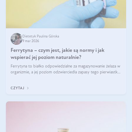
Dietetyk Paulina Górska
9 mar 2026
Ferrytyna – czym jest, jakie są normy i jak
wspierać jej poziom naturalnie?
Ferrytyna to białko odpowiedzialne za magazynowanie żelaza w
organizmie, a jej poziom odzwierciedla zapasy tego pierwiastka.
Warto dowiedzieć się więcej na jej temat, ponieważ niedobór
ferrytyny daje objawy, które mogą utrudniać codzienne
CZYTAJ
funkcjonowanie (