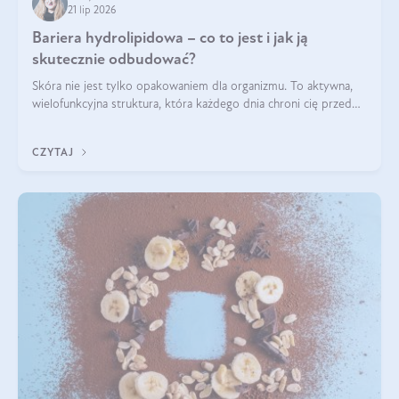
21 lip 2026
Bariera hydrolipidowa – co to jest i jak ją
skutecznie odbudować?
Skóra nie jest tylko opakowaniem dla organizmu. To aktywna,
wielofunkcyjna struktura, która każdego dnia chroni cię przed
utratą wody, wahaniami temperatury i czynnikami
środowiskowymi. Jednym z jej kluczowych elementów jest
CZYTAJ
bariera hydrolipidowa.