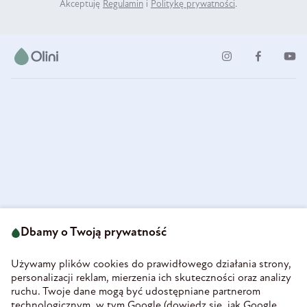
Akceptuję
Regulamin
i
Politykę prywatności
.
ul. Strzegomska 49
693 222 687
58-160 Świebodzice
Dbamy o Twoją prywatność
sklep@olini.pl
Polska
NIP 8860027066
Używamy plików cookies do prawidłowego działania strony,
REGON 890213034
personalizacji reklam, mierzenia ich skuteczności oraz analizy
ruchu. Twoje dane mogą być udostępniane partnerom
INFORMACJE
technologicznym, w tym Google (
dowiedz się, jak Google