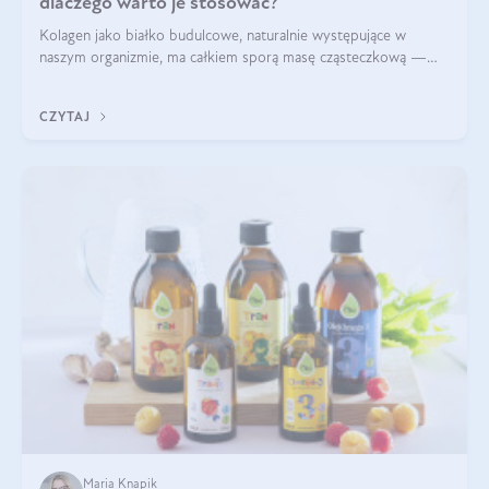
dlaczego warto je stosować?
Kolagen jako białko budulcowe, naturalnie występujące w
naszym organizmie, ma całkiem sporą masę cząsteczkową —
nawet do 300 kDa. Jeśli chcielibyśmy suplementować go w tej
formie, byłby trudno strawialny. Aby był lepiej przyswajalny i
CZYTAJ
bardziej biodostępny
Maria Knapik