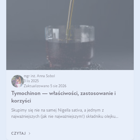
mgr inż. Anna Sobol
3 lis 2025
Zaktualizowano 5 sie 2026
Tymochinon — właściwości, zastosowanie i
korzyści
Skupimy się nie na samej Nigella sativa, a jednym z
najważniejszych (jak nie najważniejszym!) składniku olejku
eterycznego z czarnuszki: tymochinonie.
CZYTAJ