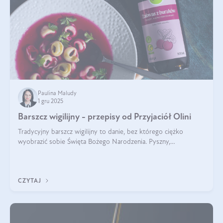
Paulina Maludy
1 gru 2025
Barszcz wigilijny - przepisy od Przyjaciół Olini
Tradycyjny barszcz wigilijny to danie, bez którego ciężko
wyobrazić sobie Święta Bożego Narodzenia. Pyszny,
aromatyczny, esencjonalny, pachnący grzybami, o pięknym
klarownym kolorze. W czym tkwi tajem
CZYTAJ