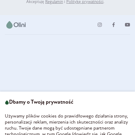
Akceptuję
Regulamin
i
Politykę prywatności
.
ul. Strzegomska 49
693 222 687
58-160 Świebodzice
Dbamy o Twoją prywatność
sklep@olini.pl
Polska
NIP 8860027066
Używamy plików cookies do prawidłowego działania strony,
REGON 890213034
personalizacji reklam, mierzenia ich skuteczności oraz analizy
ruchu. Twoje dane mogą być udostępniane partnerom
INFORMACJE
technologicznym, w tym Google (
dowiedz się, jak Google