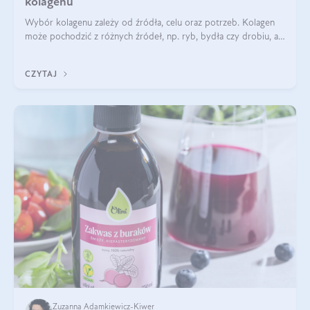
kolagenu
Wybór kolagenu zależy od źródła, celu oraz potrzeb. Kolagen
może pochodzić z różnych źródeł, np. ryb, bydła czy drobiu, a
każdy typ ma swoje unikatowe właściwości. Dla skóry najlepiej
sprawdza się kolagen rybi, a dla wspierania stawów — kolagen
CZYTAJ
bydlęcy.
Zuzanna Adamkiewicz-Kiwer