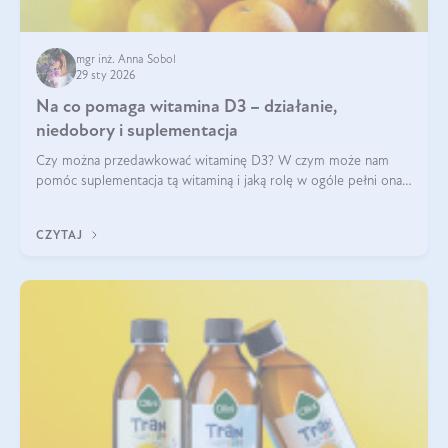
mgr inż. Anna Sobol
29 sty 2026
Na co pomaga witamina D3 – działanie,
niedobory i suplementacja
Czy można przedawkować witaminę D3? W czym może nam
pomóc suplementacja tą witaminą i jaką rolę w ogóle pełni ona
w naszym ciele? Powszechnie wiadomo, że jej przyjmowanie
zalecane jest jesienią i zimą, ale czy wiesz, dlaczego warto to
CZYTAJ
robić?