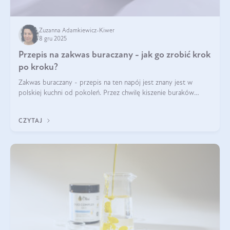
Zuzanna Adamkiewicz-Kiwer
8 gru 2025
Przepis na zakwas buraczany - jak go zrobić krok
po kroku?
Zakwas buraczany - przepis na ten napój jest znany jest w
polskiej kuchni od pokoleń. Przez chwilę kiszenie buraków
czerwonych zostało zapomniane, by w ostatnim czasie powrócić
na fali popularności na
CZYTAJ