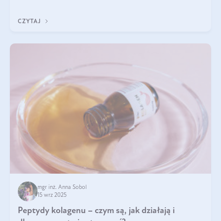
wewnątrz — to solidna podstawa do tego, by nasz wygląd
zewnętrzny prezentował się zdrowo i atrakcyjnie. Stosowanie
CZYTAJ
wysokiej jakości suplem
mgr inż. Anna Sobol
15 wrz 2025
Peptydy kolagenu – czym są, jak działają i