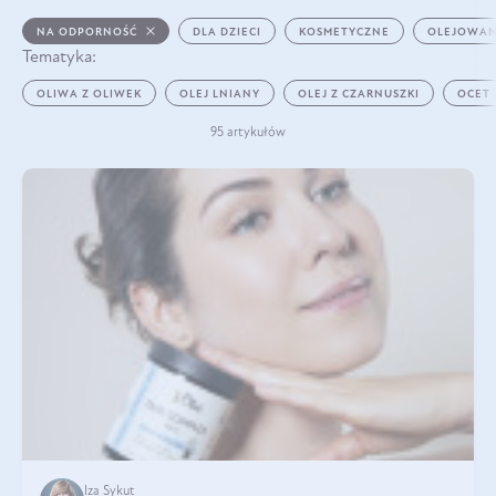
NA ODPORNOŚĆ
DLA DZIECI
KOSMETYCZNE
OLEJOWAN
Tematyka:
OLIWA Z OLIWEK
OLEJ LNIANY
OLEJ Z CZARNUSZKI
OCET
95 artykułów
Iza Sykut