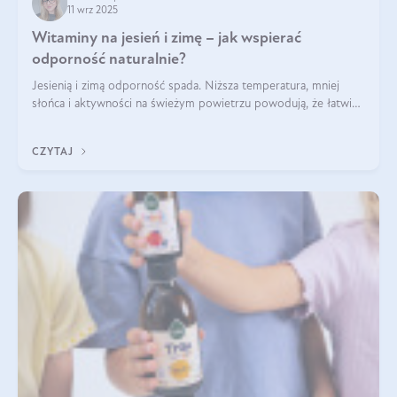
11 wrz 2025
Witaminy na jesień i zimę – jak wspierać
odporność naturalnie?
Jesienią i zimą odporność spada. Niższa temperatura, mniej
słońca i aktywności na świeżym powietrzu powodują, że łatwiej
się przeziębiamy. Dlatego szczególnie w tym okresie
powinniśmy wspierać układ immunologiczny. Co warto
CZYTAJ
suplementować jesienią i zimą?