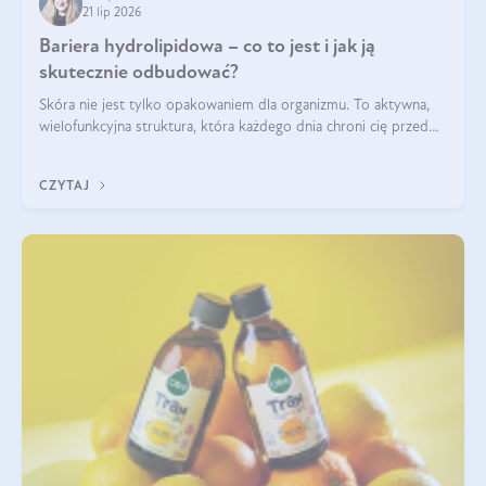
21 lip 2026
Bariera hydrolipidowa – co to jest i jak ją
skutecznie odbudować?
Skóra nie jest tylko opakowaniem dla organizmu. To aktywna,
wielofunkcyjna struktura, która każdego dnia chroni cię przed
utratą wody, wahaniami temperatury i czynnikami
środowiskowymi. Jednym z jej kluczowych elementów jest
CZYTAJ
bariera hydrolipidowa.