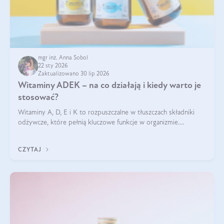
mgr inż. Anna Sobol
22 sty 2026
Zaktualizowano 30 lip 2026
Witaminy ADEK – na co działają i kiedy warto je
stosować?
Witaminy A, D, E i K to rozpuszczalne w tłuszczach składniki
odżywcze, które pełnią kluczowe funkcje w organizmie.
Wspierają zdrowie skóry i wzroku, odporność, prawidłową
krzepliwość krwi oraz mineralizację kości.
CZYTAJ