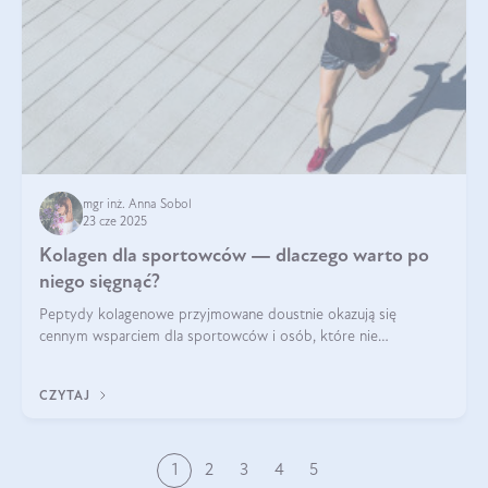
mgr inż. Anna Sobol
23 cze 2025
Kolagen dla sportowców — dlaczego warto po
niego sięgnąć?
Peptydy kolagenowe przyjmowane doustnie okazują się
cennym wsparciem dla sportowców i osób, które nie
wyobrażają sobie życia bez intensywnego ruchu.
CZYTAJ
1
2
3
4
5