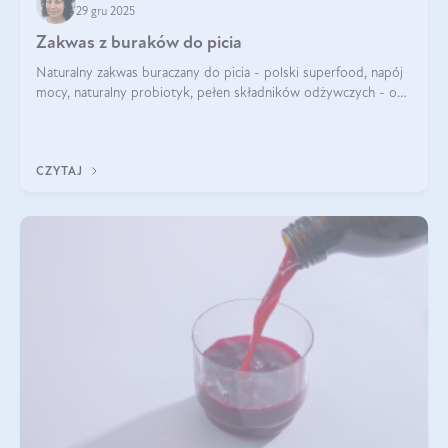
29 gru 2025
Zakwas z buraków do picia
Naturalny zakwas buraczany do picia - polski superfood, napój
mocy, naturalny probiotyk, pełen składników odżywczych - o
zakwasie z buraka mówi się w samych superlatywach. Niektórzy
z Was usłyszeli o
CZYTAJ