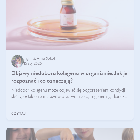
mgr inż. Anna Sobol
15 sty 2026
Objawy niedoboru kolagenu w organizmie. Jak je
rozpoznać i co oznaczają?
Niedobór kolagenu może objawiać się pogorszeniem kondycji
skóry, osłabieniem stawów oraz wolniejszą regeneracją tkanek.
Do najczęstszych sygnałów należą utrata jędrności i
elastyczności skóry, bóle stawów, łamliwość paznokci oraz
CZYTAJ
osłabienie włosów.