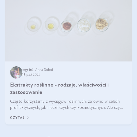
mgr inż. Anna Sobol
16 paź 2025
Ekstrakty roślinne - rodzaje, właściwości i
zastosowanie
Często korzystamy z wyciągów roślinnych: zarówno w celach
profilaktycznych, jak i leczniczych czy kosmetycznych. Ale czy
zastanawialiście się, na czym polega cały proces wydobywania
CZYTAJ
tych substancji z roślin?