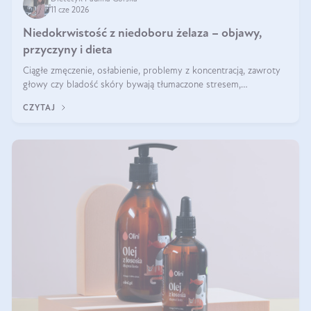
11 cze 2026
Niedokrwistość z niedoboru żelaza – objawy,
przyczyny i dieta
Ciągłe zmęczenie, osłabienie, problemy z koncentracją, zawroty
głowy czy bladość skóry bywają tłumaczone stresem,
przepracowaniem lub niedoborem snu. Tymczasem ich przyczyną
CZYTAJ
może być niedokrwistość z niedoboru żelaza.