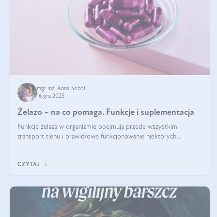
mgr inż. Anna Sobol
16 gru 2025
Żelazo – na co pomaga. Funkcje i suplementacja
Funkcje żelaza w organizmie obejmują przede wszystkim
transport tlenu i prawidłowe funkcjonowanie niektórych
enzymów. Żelazo odpowiada też za działanie układu
immunologicznego i nerwowego, szczególnie na wczesnym
CZYTAJ
etapie życia.