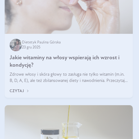
Dietetyk Paulina Górska
23 gru 2025
Jakie witaminy na włosy wspierają ich wzrost i
kondycję?
Zdrowe włosy i skóra głowy to zasługa nie tylko witamin (m.in.
B, D, A, E), ale też zbilansowanej diety i nawodnienia. Przeczytaj
nasz artykuł i dowiedz się, które składniki najskuteczniej hamują
CZYTAJ
wypadanie włosów.