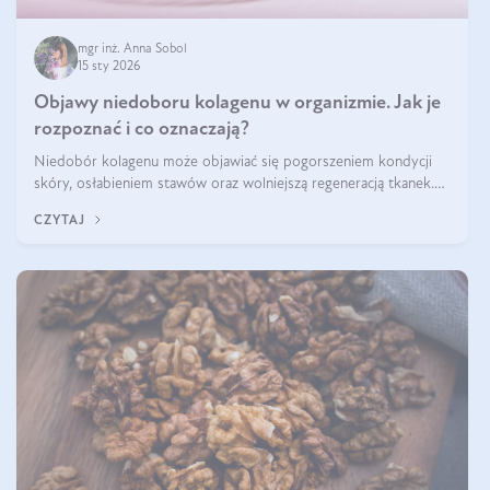
mgr inż. Anna Sobol
15 sty 2026
Objawy niedoboru kolagenu w organizmie. Jak je
rozpoznać i co oznaczają?
Niedobór kolagenu może objawiać się pogorszeniem kondycji
skóry, osłabieniem stawów oraz wolniejszą regeneracją tkanek.
Do najczęstszych sygnałów należą utrata jędrności i elastyczności
CZYTAJ
skóry, bóle stawów, łamliwość paznokci oraz osłabienie włosów.