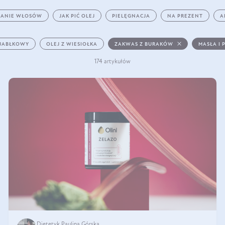
ANIE WŁOSÓW
JAK PIĆ OLEJ
PIELĘGNACJA
NA PREZENT
A
 JABŁKOWY
OLEJ Z WIESIOŁKA
ZAKWAS Z BURAKÓW
MASŁA I 
174 artykułów
Dietetyk Paulina Górska