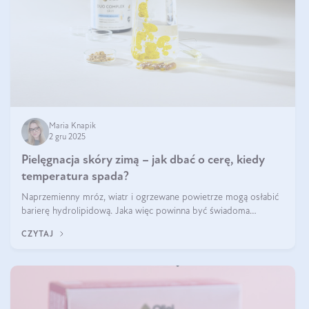
Maria Knapik
2 gru 2025
Pielęgnacja skóry zimą – jak dbać o cerę, kiedy
temperatura spada?
Naprzemienny mróz, wiatr i ogrzewane powietrze mogą osłabić
barierę hydrolipidową. Jaka więc powinna być świadoma
pielęgnacja w okresie chłodnych miesięcy?
CZYTAJ