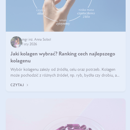
mgr inż. Anna Sobol
1 sty 2026
Jaki kolagen wybrać? Ranking cech najlepszego
kolagenu
Wybór kolagenu zależy od źródła, celu oraz potrzeb. Kolagen
może pochodzić z różnych źródeł, np. ryb, bydła czy drobiu, a
każdy typ ma swoje unikatowe właściwości. Dla skóry najlepiej
CZYTAJ
sprawdza się kolagen rybi, a dla wspierania stawów — kolagen
bydlęcy.