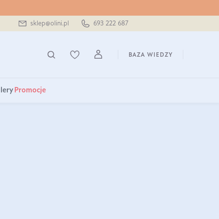
sklep@olini.pl
693 222 687
BAZA WIEDZY
lery
Promocje