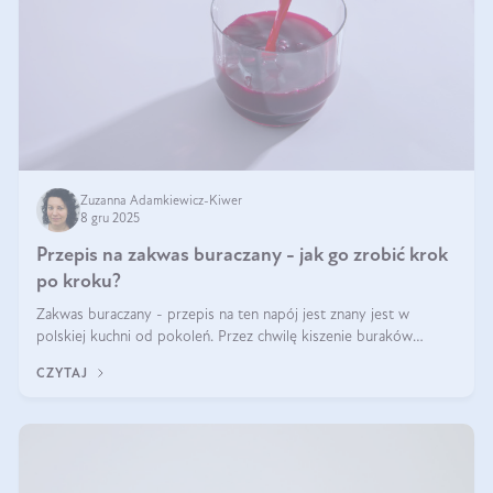
Zuzanna Adamkiewicz-Kiwer
8 gru 2025
Przepis na zakwas buraczany - jak go zrobić krok
po kroku?
Zakwas buraczany - przepis na ten napój jest znany jest w
polskiej kuchni od pokoleń. Przez chwilę kiszenie buraków
czerwonych zostało zapomniane, by w ostatnim czasie powrócić
CZYTAJ
na fali popularności na