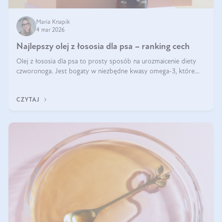
Maria Knapik
4 mar 2026
Najlepszy olej z łososia dla psa – ranking cech
Olej z łososia dla psa to prosty sposób na urozmaicenie diety
czworonoga. Jest bogaty w niezbędne kwasy omega-3, które
mogą pozytywnie wpłynąć na ogólną formę pupila. Na jakie
właściwości tego oleju rybiego warto w szczególności zwrócić
CZYTAJ
uwagę?