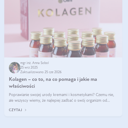
mgr inż. Anna Sobol
25 wrz 2025
Zaktualizowano 25 cze 2026
Kolagen – co to, na co pomaga i jakie ma
właściwości
Poprawianie swojej urody kremami i kosmetykami? Czemu nie,
ale wszyscy wiemy, że najlepiej zadbać o swój organizm od
wewnątrz — to solidna podstawa do tego, by nasz wygląd
CZYTAJ
zewnętrzny prezentował się zdrowo i atrakcyjnie. Stosowanie
wysokiej jakości suplem