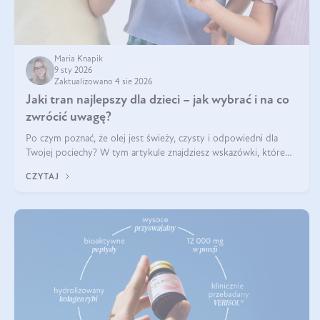
Maria Knapik
9 sty 2026
Zaktualizowano 4 sie 2026
Jaki tran najlepszy dla dzieci – jak wybrać i na co
zwrócić uwagę?
Po czym poznać, że olej jest świeży, czysty i odpowiedni dla
Twojej pociechy? W tym artykule znajdziesz wskazówki, które
pomogą wybrać najlepszy tran dla dzieci.
CZYTAJ