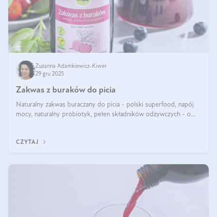
Zuzanna Adamkiewicz-Kiwer
29 gru 2025
Zakwas z buraków do picia
Naturalny zakwas buraczany do picia - polski superfood, napój
mocy, naturalny probiotyk, pełen składników odżywczych - o
zakwasie z buraka mówi się w samych superlatywach. Niektórzy
z Was usłyszeli o
CZYTAJ