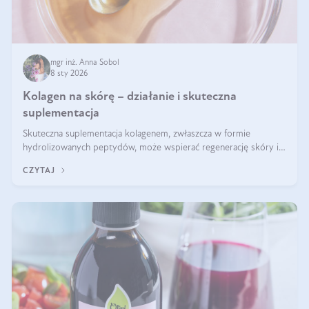
mgr inż. Anna Sobol
8 sty 2026
Kolagen na skórę – działanie i skuteczna
suplementacja
Skuteczna suplementacja kolagenem, zwłaszcza w formie
hydrolizowanych peptydów, może wspierać regenerację skóry i
poprawiać jej wygląd, jeśli jest połączona z odpowiednią dietą i
CZYTAJ
regularnością stosowania.