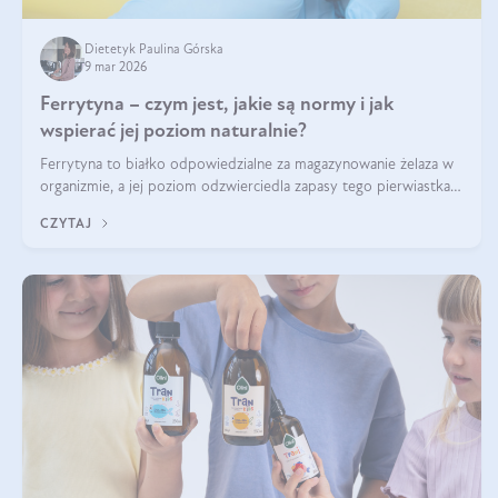
Dietetyk Paulina Górska
9 mar 2026
Ferrytyna – czym jest, jakie są normy i jak
wspierać jej poziom naturalnie?
Ferrytyna to białko odpowiedzialne za magazynowanie żelaza w
organizmie, a jej poziom odzwierciedla zapasy tego pierwiastka.
Warto dowiedzieć się więcej na jej temat, ponieważ niedobór
CZYTAJ
ferrytyny daje objawy, które mogą utrudniać codzienne
funkcjonowanie (