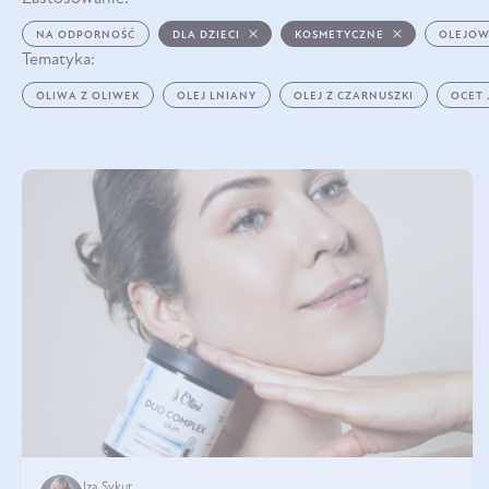
NA ODPORNOŚĆ
DLA DZIECI
KOSMETYCZNE
OLEJOW
Tematyka:
OLIWA Z OLIWEK
OLEJ LNIANY
OLEJ Z CZARNUSZKI
OCET
Iza Sykut