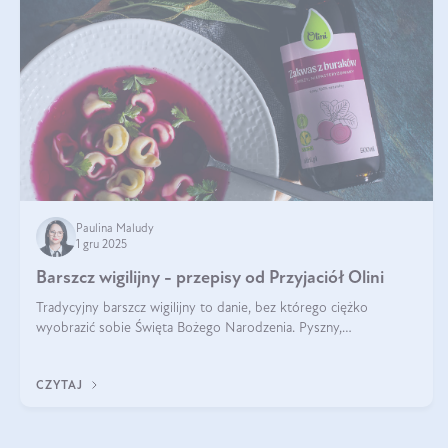
Paulina Maludy
1 gru 2025
Barszcz wigilijny - przepisy od Przyjaciół Olini
Tradycyjny barszcz wigilijny to danie, bez którego ciężko
wyobrazić sobie Święta Bożego Narodzenia. Pyszny,
aromatyczny, esencjonalny, pachnący grzybami, o pięknym
klarownym kolorze. W czym tkwi tajem
CZYTAJ