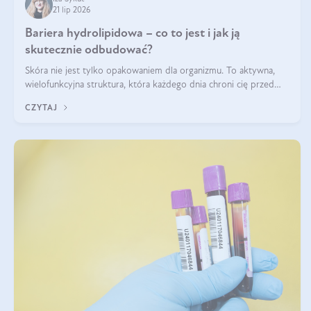
21 lip 2026
Bariera hydrolipidowa – co to jest i jak ją
skutecznie odbudować?
Skóra nie jest tylko opakowaniem dla organizmu. To aktywna,
wielofunkcyjna struktura, która każdego dnia chroni cię przed
utratą wody, wahaniami temperatury i czynnikami
CZYTAJ
środowiskowymi. Jednym z jej kluczowych elementów jest
bariera hydrolipidowa.