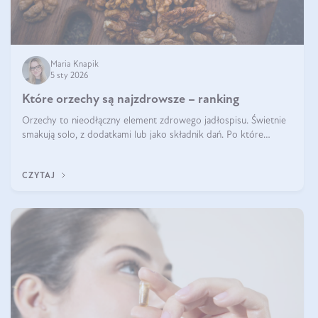
Maria Knapik
5 sty 2026
Które orzechy są najzdrowsze – ranking
Orzechy to nieodłączny element zdrowego jadłospisu. Świetnie
smakują solo, z dodatkami lub jako składnik dań. Po które
orzechy warto sięgać zamiast niezdrowej przekąski? Dowiesz się
z tego tekstu!
CZYTAJ