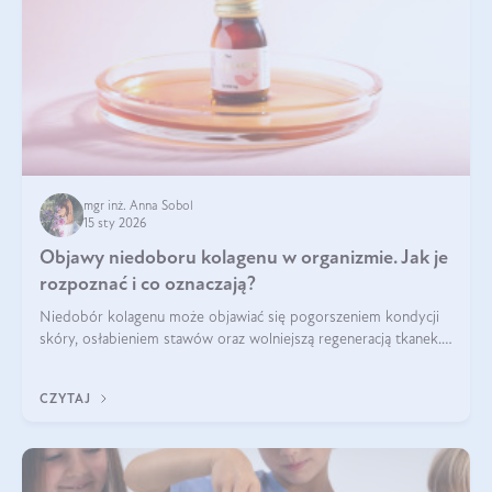
mgr inż. Anna Sobol
15 sty 2026
Objawy niedoboru kolagenu w organizmie. Jak je
rozpoznać i co oznaczają?
Niedobór kolagenu może objawiać się pogorszeniem kondycji
skóry, osłabieniem stawów oraz wolniejszą regeneracją tkanek.
Do najczęstszych sygnałów należą utrata jędrności i
elastyczności skóry, bóle stawów, łamliwość paznokci oraz
CZYTAJ
osłabienie włosów.