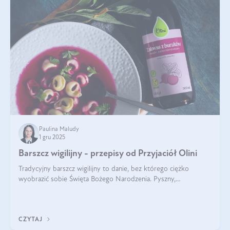
Paulina Maludy
1 gru 2025
Barszcz wigilijny - przepisy od Przyjaciół Olini
Tradycyjny barszcz wigilijny to danie, bez którego ciężko
wyobrazić sobie Święta Bożego Narodzenia. Pyszny,
aromatyczny, esencjonalny, pachnący grzybami, o pięknym
klarownym kolorze. W czym tkwi tajem
CZYTAJ