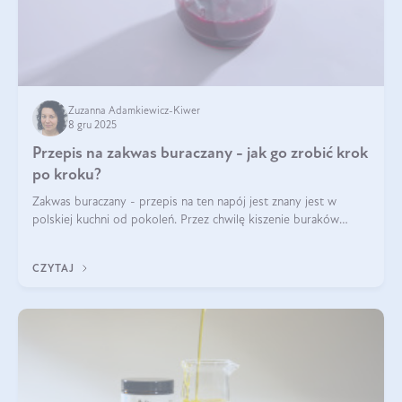
Zuzanna Adamkiewicz-Kiwer
8 gru 2025
Przepis na zakwas buraczany - jak go zrobić krok
po kroku?
Zakwas buraczany - przepis na ten napój jest znany jest w
polskiej kuchni od pokoleń. Przez chwilę kiszenie buraków
czerwonych zostało zapomniane, by w ostatnim czasie powrócić
na fali popularności na
CZYTAJ