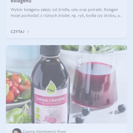
kolagenu
Wybór kolagenu zależy od źródła, celu oraz potrzeb. Kolagen
może pochodzić z różnych źródeł, np. ryb, bydła czy drobiu, a
każdy typ ma swoje unikatowe właściwości. Dla skóry najlepiej
sprawdza się kolagen rybi, a dla wspierania stawów — kolagen
CZYTAJ
bydlęcy.
Zuzanna Adamkiewicz-Kiwer