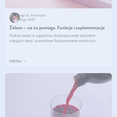
mgr inż. Anna Sobol
16 gru 2025
Żelazo – na co pomaga. Funkcje i suplementacja
Funkcje żelaza w organizmie obejmują przede wszystkim
transport tlenu i prawidłowe funkcjonowanie niektórych
enzymów. Żelazo odpowiada też za działanie układu
immunologicznego i nerwowego, szczególnie na wczesnym
etapie życia.
CZYTAJ