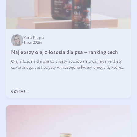
Maria Knapik
4 mar 2026
Najlepszy olej z łososia dla psa – ranking cech
Olej z łososia dla psa to prosty sposób na urozmaicenie diety
czworonoga. Jest bogaty w niezbędne kwasy omega-3, które
mogą pozytywnie wpłynąć na ogólną formę pupila. Na jakie
właściwości tego oleju rybiego warto w szczególności zwrócić
uwagę?
CZYTAJ