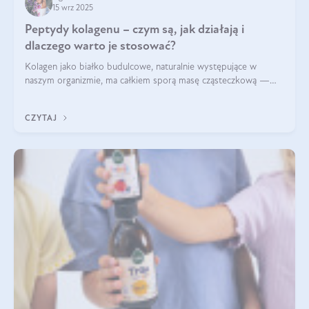
15 wrz 2025
Peptydy kolagenu – czym są, jak działają i
dlaczego warto je stosować?
Kolagen jako białko budulcowe, naturalnie występujące w
naszym organizmie, ma całkiem sporą masę cząsteczkową —
nawet do 300 kDa. Jeśli chcielibyśmy suplementować go w tej
formie, byłby trudno strawialny. Aby był lepiej przyswajalny i
CZYTAJ
bardziej biodostępny