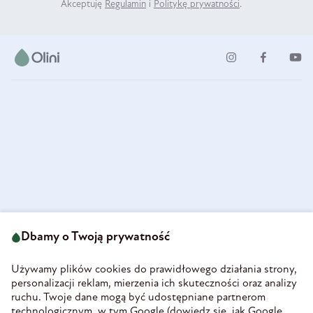
Akceptuję
Regulamin
i
Politykę prywatności
.
ul. Strzegomska 49
693 222 687
58-160 Świebodzice
Dbamy o Twoją prywatność
sklep@olini.pl
Polska
NIP 8860027066
Używamy plików cookies do prawidłowego działania strony,
REGON 890213034
personalizacji reklam, mierzenia ich skuteczności oraz analizy
ruchu. Twoje dane mogą być udostępniane partnerom
INFORMACJE
technologicznym, w tym Google (
dowiedz się, jak Google