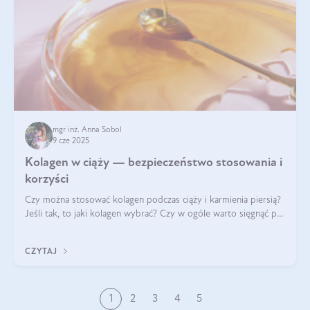
mgr inż. Anna Sobol
9 cze 2025
Kolagen w ciąży — bezpieczeństwo stosowania i
korzyści
Czy można stosować kolagen podczas ciąży i karmienia piersią?
Jeśli tak, to jaki kolagen wybrać? Czy w ogóle warto sięgnąć po
ten rodzaj suplementacji?
CZYTAJ
1
2
3
4
5