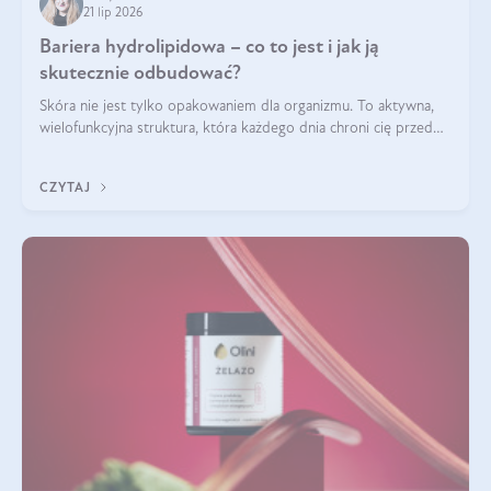
21 lip 2026
Bariera hydrolipidowa – co to jest i jak ją
skutecznie odbudować?
Skóra nie jest tylko opakowaniem dla organizmu. To aktywna,
wielofunkcyjna struktura, która każdego dnia chroni cię przed
utratą wody, wahaniami temperatury i czynnikami
środowiskowymi. Jednym z jej kluczowych elementów jest
CZYTAJ
bariera hydrolipidowa.