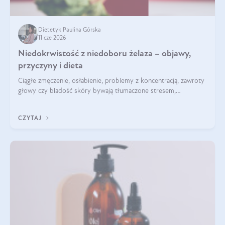
Dietetyk Paulina Górska
11 cze 2026
Niedokrwistość z niedoboru żelaza – objawy,
przyczyny i dieta
Ciągłe zmęczenie, osłabienie, problemy z koncentracją, zawroty
głowy czy bladość skóry bywają tłumaczone stresem,
przepracowaniem lub niedoborem snu. Tymczasem ich
przyczyną może być niedokrwistość z niedoboru żelaza.
CZYTAJ