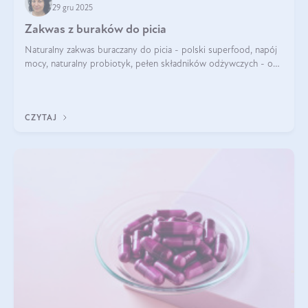
29 gru 2025
Zakwas z buraków do picia
Naturalny zakwas buraczany do picia - polski superfood, napój
mocy, naturalny probiotyk, pełen składników odżywczych - o
zakwasie z buraka mówi się w samych superlatywach. Niektórzy
z Was usłyszeli o
CZYTAJ