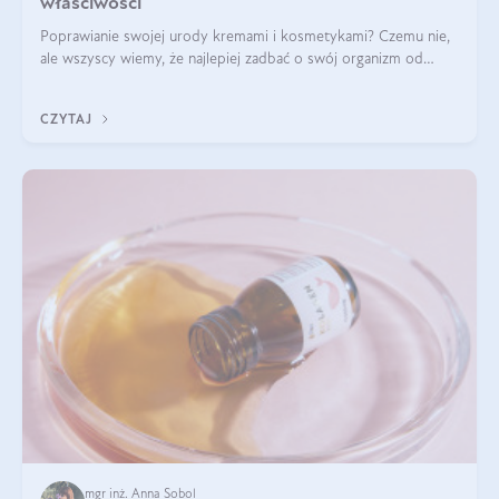
właściwości
Poprawianie swojej urody kremami i kosmetykami? Czemu nie,
ale wszyscy wiemy, że najlepiej zadbać o swój organizm od
wewnątrz — to solidna podstawa do tego, by nasz wygląd
zewnętrzny prezentował się zdrowo i atrakcyjnie. Stosowanie
CZYTAJ
wysokiej jakości suplem
mgr inż. Anna Sobol