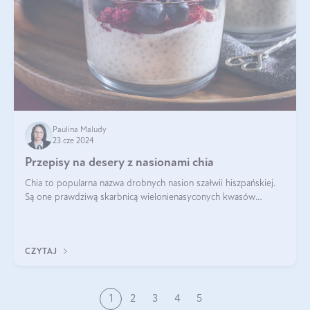
Paulina Maludy
23 cze 2024
Przepisy na desery z nasionami chia
Chia to popularna nazwa drobnych nasion szałwii hiszpańskiej.
Są one prawdziwą skarbnicą wielonienasyconych kwasów
tłuszczowych, białka, witamin i minerałów. W ostatnich latach ich
stosowanie stało si
CZYTAJ
1
2
3
4
5