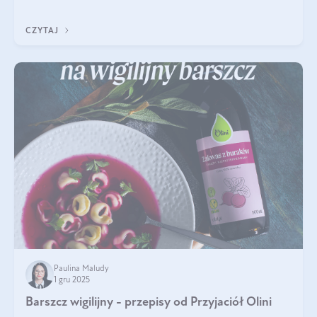
czerwonych zostało zapomniane, by w ostatnim czasie powrócić
na fali popularności na
CZYTAJ
Paulina Maludy
1 gru 2025
Barszcz wigilijny - przepisy od Przyjaciół Olini