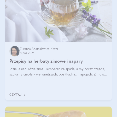
Zuzanna Adamkiewicz-Kiwer
8 paź 2024
Przepisy na herbaty zimowe i napary
Idzie jesień. Idzie zima. Temperatura spada, a my coraz częściej
szukamy ciepła - we wnętrzach, posiłkach i… napojach. Zimowe
herbaty to sposób na odporność, rozgrzewkę i ukojenie. Aby
delektować si
CZYTAJ