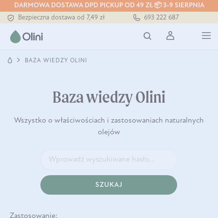
DARMOWA DOSTAWA DPD PICKUP OD 49 ZŁ 📦 3-9 SIERPNIA
Bezpieczna dostawa od 7,49 zł
693 222 687
Darmowa dostawa od 199 zł
Tłoczony zawsze na zimno
BAZA WIEDZY OLINI
Baza wiedzy Olini
Wszystko o właściwościach i zastosowaniach naturalnych
olejów
SZUKAJ
Zastosowanie: