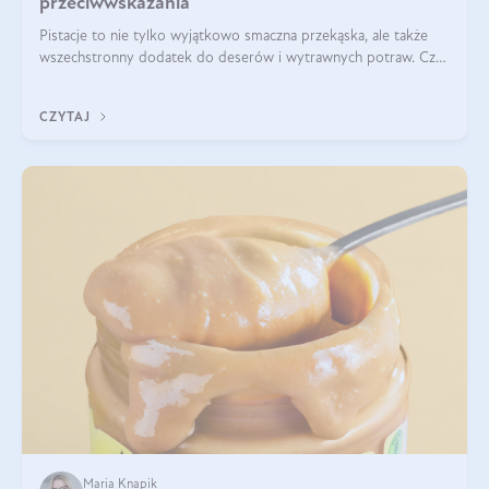
przeciwwskazania
Pistacje to nie tylko wyjątkowo smaczna przekąska, ale także
wszechstronny dodatek do deserów i wytrawnych potraw. Czy
pistacje są zdrowe? Jakie są ich właściwości? Gdzie rosną i czy
każdy może się ni
CZYTAJ
Maria Knapik