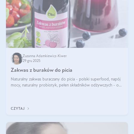
Zuzanna Adamkiewicz-Kiwer
29 gru 2025
Zakwas z buraków do picia
Naturalny zakwas buraczany do picia - polski superfood, napój
mocy, naturalny probiotyk, pełen składników odżywczych - o
zakwasie z buraka mówi się w samych superlatywach. Niektórzy
z Was usłyszeli o
CZYTAJ