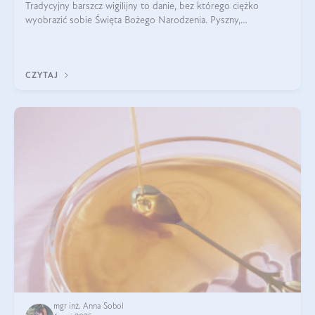
Tradycyjny barszcz wigilijny to danie, bez którego ciężko
wyobrazić sobie Święta Bożego Narodzenia. Pyszny,
aromatyczny, esencjonalny, pachnący grzybami, o pięknym
klarownym kolorze. W czym tkwi tajem
CZYTAJ
mgr inż. Anna Sobol