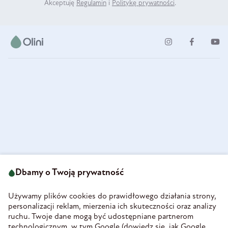
Akceptuję
Regulamin
i
Politykę prywatności
.
ul. Strzegomska 49
693 222 687
58-160 Świebodzice
Dbamy o Twoją prywatność
sklep@olini.pl
Polska
NIP 8860027066
Używamy plików cookies do prawidłowego działania strony,
REGON 890213034
personalizacji reklam, mierzenia ich skuteczności oraz analizy
ruchu. Twoje dane mogą być udostępniane partnerom
INFORMACJE
technologicznym, w tym Google (
dowiedz się, jak Google