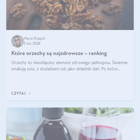
Maria Knapik
5 sty 2026
Które orzechy są najzdrowsze – ranking
Orzechy to nieodłączny element zdrowego jadłospisu. Świetnie
smakują solo, z dodatkami lub jako składnik dań. Po które
orzechy warto sięgać zamiast niezdrowej przekąski? Dowiesz
się z tego tekstu!
CZYTAJ