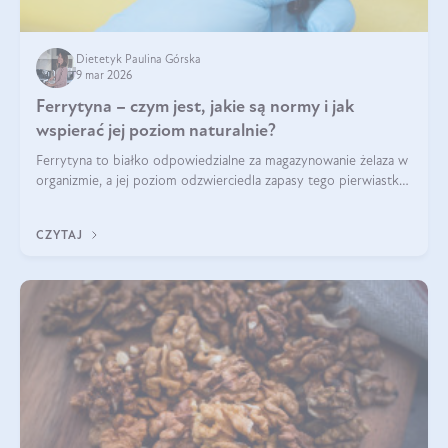
Dietetyk Paulina Górska
9 mar 2026
Ferrytyna – czym jest, jakie są normy i jak
wspierać jej poziom naturalnie?
Ferrytyna to białko odpowiedzialne za magazynowanie żelaza w
organizmie, a jej poziom odzwierciedla zapasy tego pierwiastka.
Warto dowiedzieć się więcej na jej temat, ponieważ niedobór
ferrytyny daje objawy, które mogą utrudniać codzienne
CZYTAJ
funkcjonowanie (