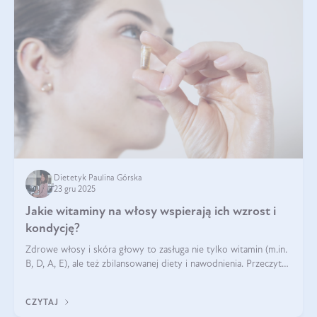
Dietetyk Paulina Górska
23 gru 2025
Jakie witaminy na włosy wspierają ich wzrost i
kondycję?
Zdrowe włosy i skóra głowy to zasługa nie tylko witamin (m.in.
B, D, A, E), ale też zbilansowanej diety i nawodnienia. Przeczytaj
nasz artykuł i dowiedz się, które składniki najskuteczniej hamują
wypadanie włosów.
CZYTAJ