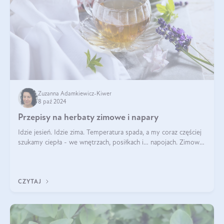
Zuzanna Adamkiewicz-Kiwer
8 paź 2024
Przepisy na herbaty zimowe i napary
Idzie jesień. Idzie zima. Temperatura spada, a my coraz częściej
szukamy ciepła - we wnętrzach, posiłkach i… napojach. Zimowe
herbaty to sposób na odporność, rozgrzewkę i ukojenie. Aby
delektować si
CZYTAJ