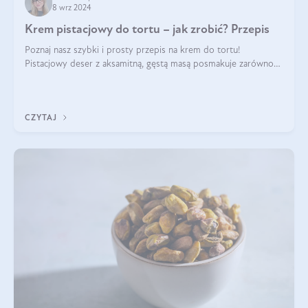
8 wrz 2024
Krem pistacjowy do tortu – jak zrobić? Przepis
Poznaj nasz szybki i prosty przepis na krem do tortu!
Pistacjowy deser z aksamitną, gęstą masą posmakuje zarówno
domownikom, jak i gościom. Dzięki niemu każdy kawałek ciasta
będzie prawdziwą ucztą dla
CZYTAJ