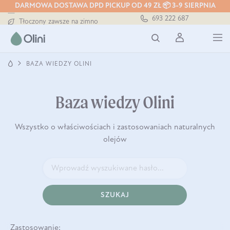
DARMOWA DOSTAWA DPD PICKUP OD 49 ZŁ 📦 3-9 SIERPNIA
Darmowa dostawa od 199 zł
693 222 687
Tłoczony zawsze na zimno
Bezpieczna dostawa od 7,49 zł
Darmowa dostawa od 199 zł
Tłoczony zawsze na zimno
BAZA WIEDZY OLINI
Baza wiedzy Olini
Wszystko o właściwościach i zastosowaniach naturalnych
olejów
SZUKAJ
Zastosowanie: