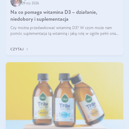
29 sty 2026
Na co pomaga witamina D3 – działanie,
niedobory i suplementacja
Czy można przedawkować witaminę D3? W czym może nam
pomóc suplementacja tą witaminą i jaką rolę w ogóle pełni ona
w naszym ciele? Powszechnie wiadomo, że jej przyjmowanie
zalecane jest jesienią i zimą, ale czy wiesz, dlaczego warto to
CZYTAJ
robić?