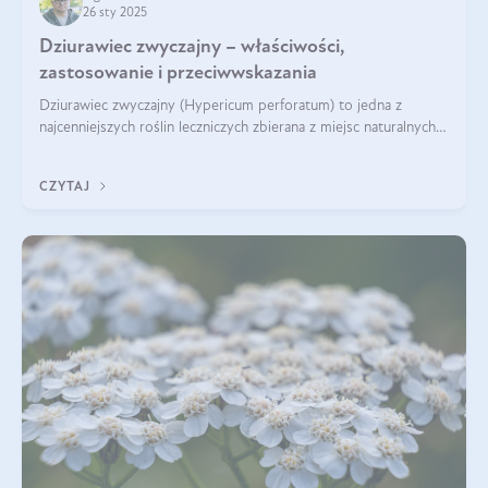
26 sty 2025
Dziurawiec zwyczajny – właściwości,
zastosowanie i przeciwwskazania
Dziurawiec zwyczajny (Hypericum perforatum) to jedna z
najcenniejszych roślin leczniczych zbierana z miejsc naturalnych i
rozpowszechniona w uprawie. Człowiek korzysta od niej od
tysięcy lat. Była zal
CZYTAJ