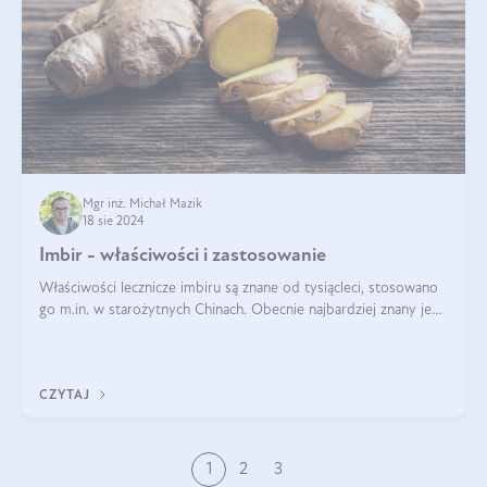
Mgr inż. Michał Mazik
18 sie 2024
Imbir - właściwości i zastosowanie
Właściwości lecznicze imbiru są znane od tysiącleci, stosowano
go m.in. w starożytnych Chinach. Obecnie najbardziej znany jest
pozytywny wpływ imbiru na infekcje oraz na poprawę
odporności. Na tym k
CZYTAJ
1
2
3