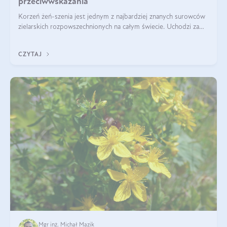
przeciwwskazania
Korzeń żeń-szenia jest jednym z najbardziej znanych surowców
zielarskich rozpowszechnionych na całym świecie. Uchodzi za
„wszechlek”, jednakże najczęściej korzysta się z niego dla
poprawy koncentracji
CZYTAJ
Mgr inż. Michał Mazik