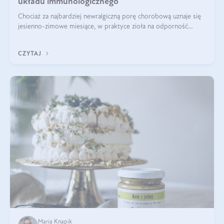
układu immunologicznego
Chociaż za najbardziej newralgiczną porę chorobową uznaje się
jesienno-zimowe miesiące, w praktyce zioła na odporność
organizmu należy traktować jako całoroczne wsparcie. Dopiero
regularność w połąc
CZYTAJ
Maria Knapik