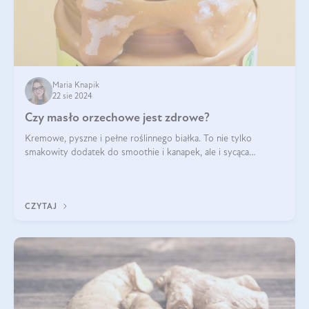
Maria Knapik
22 sie 2024
Czy masło orzechowe jest zdrowe?
Kremowe, pyszne i pełne roślinnego białka. To nie tylko
smakowity dodatek do smoothie i kanapek, ale i sycąca
przekąska dla całej rodziny. Czy warto jeść masło orzechowe?
Jakie są korzyści zdrowotne
CZYTAJ