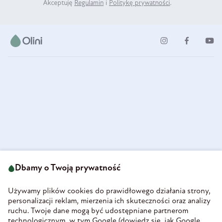
Akceptuję
Regulamin
i
Politykę prywatności
.
ul. Strzegomska 49
693 222 687
58-160 Świebodzice
Dbamy o Twoją prywatność
sklep@olini.pl
Polska
NIP 8860027066
Używamy plików cookies do prawidłowego działania strony,
REGON 890213034
personalizacji reklam, mierzenia ich skuteczności oraz analizy
ruchu. Twoje dane mogą być udostępniane partnerom
INFORMACJE
technologicznym, w tym Google (
dowiedz się, jak Google