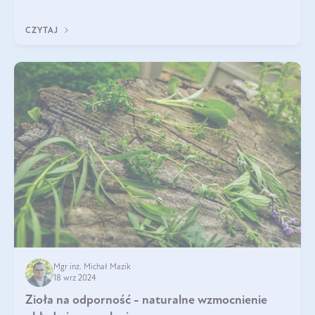
Czym różni się od pasty
CZYTAJ
Mgr inż. Michał Mazik
18 wrz 2024
Zioła na odporność - naturalne wzmocnienie