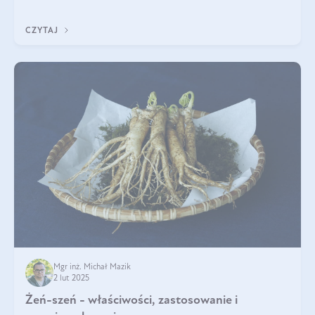
tak samo jest w przypadku włosów?
CZYTAJ
Mgr inż. Michał Mazik
2 lut 2025
Żeń-szeń - właściwości, zastosowanie i