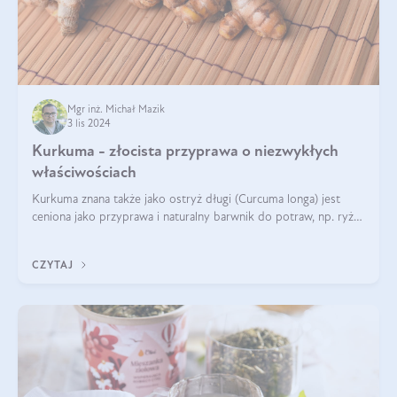
Mgr inż. Michał Mazik
3 lis 2024
Kurkuma - złocista przyprawa o niezwykłych
właściwościach
Kurkuma znana także jako ostryż długi (Curcuma longa) jest
ceniona jako przyprawa i naturalny barwnik do potraw, np. ryżu
czy makaronu. Nie można jednakże zapominać, że regularne
korzystanie z niej,
CZYTAJ