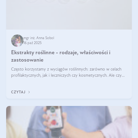
mgr inż. Anna Sobol
16 paź 2025
Ekstrakty roślinne - rodzaje, właściwości i
zastosowanie
Często korzystamy z wyciągów roślinnych: zarówno w celach
profilaktycznych, jak i leczniczych czy kosmetycznych. Ale czy
zastanawialiście się, na czym polega cały proces wydobywania
tych substancji z roślin?
CZYTAJ