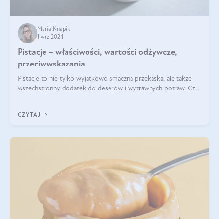
Maria Knapik
1 wrz 2024
Pistacje – właściwości, wartości odżywcze,
przeciwwskazania
Pistacje to nie tylko wyjątkowo smaczna przekąska, ale także
wszechstronny dodatek do deserów i wytrawnych potraw. Czy
pistacje są zdrowe? Jakie są ich właściwości? Gdzie rosną i czy
każdy może się ni
CZYTAJ