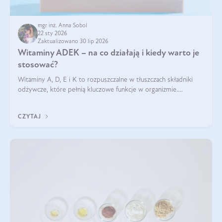
mgr inż. Anna Sobol
22 sty 2026
Zaktualizowano 30 lip 2026
Witaminy ADEK – na co działają i kiedy warto je
stosować?
Witaminy A, D, E i K to rozpuszczalne w tłuszczach składniki
odżywcze, które pełnią kluczowe funkcje w organizmie.
Wspierają zdrowie skóry i wzroku, odporność, prawidłową
krzepliwość krwi oraz mineralizację kości.
CZYTAJ