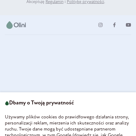
Akceptuję
Regulamin
i
Politykę prywatności
.
ul. Strzegomska 49
693 222 687
58-160 Świebodzice
Dbamy o Twoją prywatność
sklep@olini.pl
Polska
NIP 8860027066
Używamy plików cookies do prawidłowego działania strony,
REGON 890213034
personalizacji reklam, mierzenia ich skuteczności oraz analizy
ruchu. Twoje dane mogą być udostępniane partnerom
INFORMACJE
technologicznym, w tym Google (
dowiedz się, jak Google