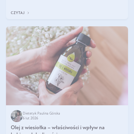
jest między nimi powiązanie – masa mięśniowa może znacznie
poprawić jakość życia. W jaki sposób? W tym wpisie wszystko
CZYTAJ
wyjaśnimy.
Dietetyk Paulina Górska
6 lut 2026
Olej z wiesiołka – właściwości i wpływ na