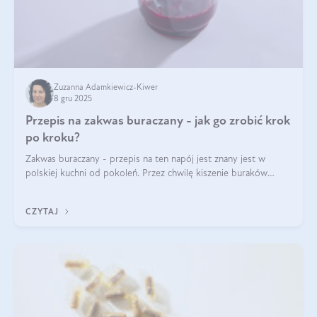
Zuzanna Adamkiewicz-Kiwer
8 gru 2025
Przepis na zakwas buraczany - jak go zrobić krok
po kroku?
Zakwas buraczany - przepis na ten napój jest znany jest w
polskiej kuchni od pokoleń. Przez chwilę kiszenie buraków
czerwonych zostało zapomniane, by w ostatnim czasie powrócić
na fali popularności na
CZYTAJ