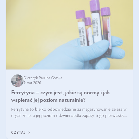
Dietetyk Paulina Górska
9 mar 2026
Ferrytyna – czym jest, jakie są normy i jak
wspierać jej poziom naturalnie?
Ferrytyna to białko odpowiedzialne za magazynowanie żelaza w
organizmie, a jej poziom odzwierciedla zapasy tego pierwiastka.
Warto dowiedzieć się więcej na jej temat, ponieważ niedobór
ferrytyny daje objawy, które mogą utrudniać codzienne
CZYTAJ
funkcjonowanie (