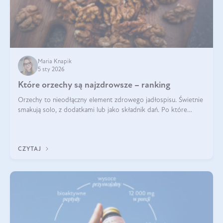
Maria Knapik
5 sty 2026
Które orzechy są najzdrowsze – ranking
Orzechy to nieodłączny element zdrowego jadłospisu. Świetnie
smakują solo, z dodatkami lub jako składnik dań. Po które
orzechy warto sięgać zamiast niezdrowej przekąski? Dowiesz
się z tego tekstu!
CZYTAJ