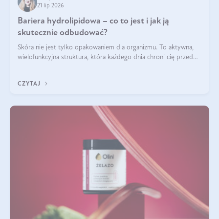
21 lip 2026
Bariera hydrolipidowa – co to jest i jak ją
skutecznie odbudować?
Skóra nie jest tylko opakowaniem dla organizmu. To aktywna,
wielofunkcyjna struktura, która każdego dnia chroni cię przed
utratą wody, wahaniami temperatury i czynnikami
środowiskowymi. Jednym z jej kluczowych elementów jest
CZYTAJ
bariera hydrolipidowa.