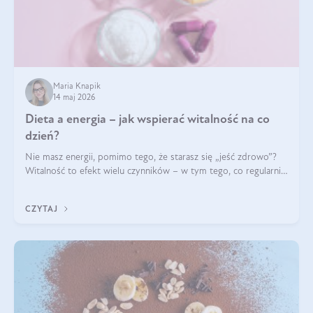
Maria Knapik
14 maj 2026
Dieta a energia – jak wspierać witalność na co
dzień?
Nie masz energii, pomimo tego, że starasz się „jeść zdrowo”?
Witalność to efekt wielu czynników – w tym tego, co regularnie
ląduje na talerzu. Zapotrzebowanie na składniki odżywcze różni
się w zależności od osoby
CZYTAJ