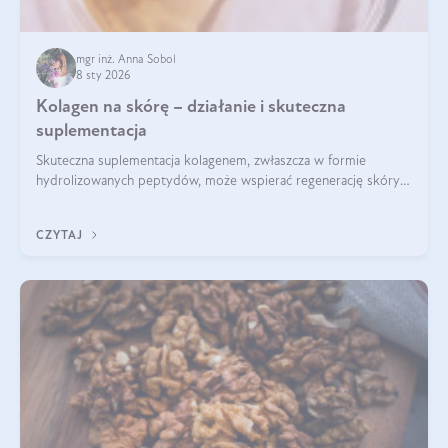
mgr inż. Anna Sobol
8 sty 2026
Kolagen na skórę – działanie i skuteczna
suplementacja
Skuteczna suplementacja kolagenem, zwłaszcza w formie
hydrolizowanych peptydów, może wspierać regenerację skóry i
poprawiać jej wygląd, jeśli jest połączona z odpowiednią dietą i
regularnością stosowania.
CZYTAJ