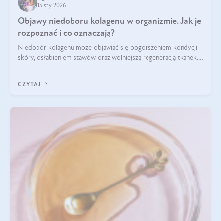
15 sty 2026
Objawy niedoboru kolagenu w organizmie. Jak je
rozpoznać i co oznaczają?
Niedobór kolagenu może objawiać się pogorszeniem kondycji
skóry, osłabieniem stawów oraz wolniejszą regeneracją tkanek.
Do najczęstszych sygnałów należą utrata jędrności i
elastyczności skóry, bóle stawów, łamliwość paznokci oraz
CZYTAJ
osłabienie włosów.