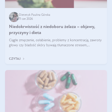
Dietetyk Paulina Górska
11 cze 2026
Niedokrwistość z niedoboru żelaza – objawy,
przyczyny i dieta
Ciągłe zmęczenie, osłabienie, problemy z koncentracją, zawroty
głowy czy bladość skóry bywają tłumaczone stresem,
przepracowaniem lub niedoborem snu. Tymczasem ich
przyczyną może być niedokrwistość z niedoboru żelaza.
CZYTAJ