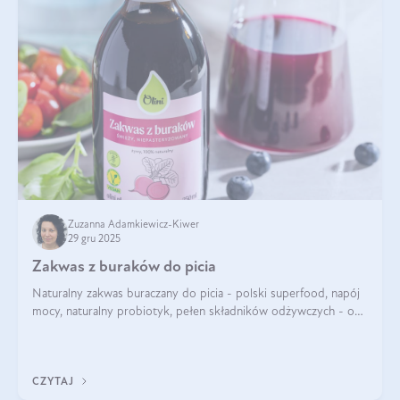
Zuzanna Adamkiewicz-Kiwer
29 gru 2025
Zakwas z buraków do picia
Naturalny zakwas buraczany do picia - polski superfood, napój
mocy, naturalny probiotyk, pełen składników odżywczych - o
zakwasie z buraka mówi się w samych superlatywach. Niektórzy
z Was usłyszeli o
CZYTAJ