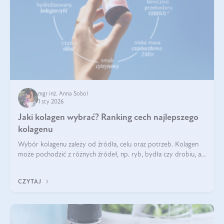
mgr inż. Anna Sobol
1 sty 2026
Jaki kolagen wybrać? Ranking cech najlepszego
kolagenu
Wybór kolagenu zależy od źródła, celu oraz potrzeb. Kolagen
może pochodzić z różnych źródeł, np. ryb, bydła czy drobiu, a
każdy typ ma swoje unikatowe właściwości. Dla skóry najlepiej
sprawdza się kolagen rybi, a dla wspierania stawów — kolagen
CZYTAJ
bydlęcy.