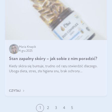
Maria Knapik
4 gru 2025
Stan zapalny skóry – jak sobie z nim poradzić?
Kiedy skóra się buntuje, trudno od razu stwierdzić dlaczego.
Uboga dieta, stres, zła higiena snu, brak ochrony
przeciwsłonecznej – powodów nasilenia stanów zapalnych może
być wiele. Jak poradzić sobie z ich przyczynami i skutkami?
CZYTAJ
1
2
3
4
5