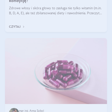
kondycję?
Zdrowe włosy i skóra głowy to zasługa nie tylko witamin (m.in.
B, D, A, E), ale też zbilansowanej diety i nawodnienia. Przeczytaj
nasz artykuł i dowiedz się, które składniki najskuteczniej hamują
wypadanie włosów.
CZYTAJ
mgr inż. Anna Sobol