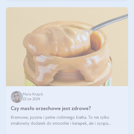
Maria Knapik
22 sie 2024
Czy masło orzechowe jest zdrowe?
Kremowe, pyszne i pełne roślinnego białka. To nie tylko
smakowity dodatek do smoothie i kanapek, ale i sycąca
przekąska dla całej rodziny. Czy warto jeść masło orzechowe?