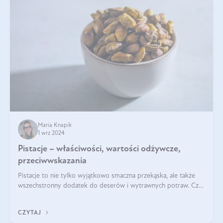
Maria Knapik
1 wrz 2024
Pistacje – właściwości, wartości odżywcze,
przeciwwskazania
Pistacje to nie tylko wyjątkowo smaczna przekąska, ale także
wszechstronny dodatek do deserów i wytrawnych potraw. Czy
pistacje są zdrowe? Jakie są ich właściwości? Gdzie rosną i czy
każdy może się ni
CZYTAJ