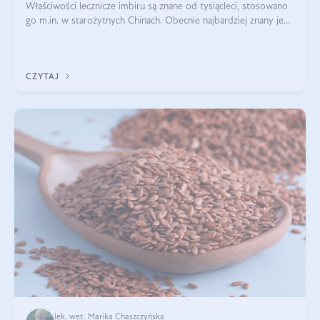
Właściwości lecznicze imbiru są znane od tysiącleci, stosowano
go m.in. w starożytnych Chinach. Obecnie najbardziej znany jest
pozytywny wpływ imbiru na infekcje oraz na poprawę
odporności. Na tym k
CZYTAJ
lek. wet. Marika Chaszczyńska