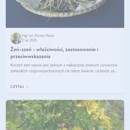
Mgr inż. Michał Mazik
2 lut 2025
Żeń-szeń - właściwości, zastosowanie i
przeciwwskazania
Korzeń żeń-szenia jest jednym z najbardziej znanych surowców
zielarskich rozpowszechnionych na całym świecie. Uchodzi za
„wszechlek”, jednakże najczęściej korzysta się z niego dla
poprawy koncentracji
CZYTAJ