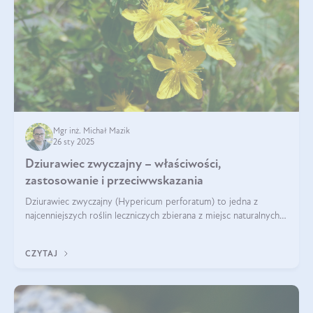
Mgr inż. Michał Mazik
26 sty 2025
Dziurawiec zwyczajny – właściwości,
zastosowanie i przeciwwskazania
Dziurawiec zwyczajny (Hypericum perforatum) to jedna z
najcenniejszych roślin leczniczych zbierana z miejsc naturalnych i
rozpowszechniona w uprawie. Człowiek korzysta od niej od
tysięcy lat. Była zal
CZYTAJ