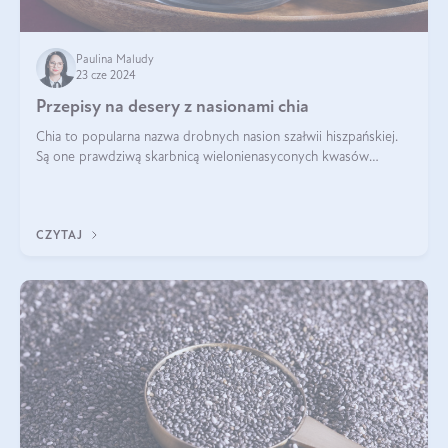
Paulina Maludy
23 cze 2024
Przepisy na desery z nasionami chia
Chia to popularna nazwa drobnych nasion szałwii hiszpańskiej.
Są one prawdziwą skarbnicą wielonienasyconych kwasów
tłuszczowych, białka, witamin i minerałów. W ostatnich latach ich
stosowanie stało si
CZYTAJ