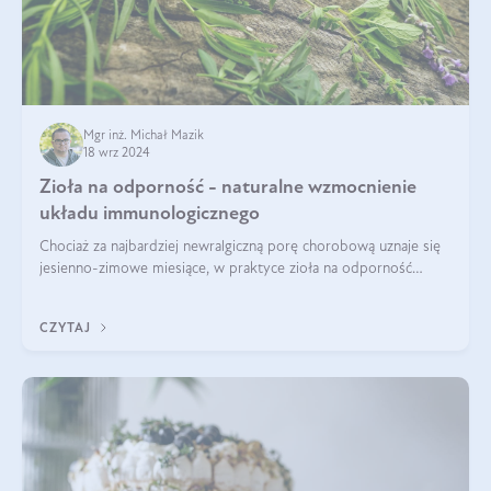
Mgr inż. Michał Mazik
18 wrz 2024
Zioła na odporność - naturalne wzmocnienie
układu immunologicznego
Chociaż za najbardziej newralgiczną porę chorobową uznaje się
jesienno-zimowe miesiące, w praktyce zioła na odporność
organizmu należy traktować jako całoroczne wsparcie. Dopiero
regularność w połąc
CZYTAJ