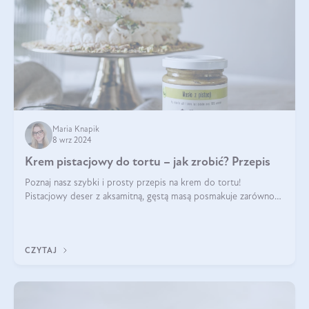
Maria Knapik
8 wrz 2024
Krem pistacjowy do tortu – jak zrobić? Przepis
Poznaj nasz szybki i prosty przepis na krem do tortu!
Pistacjowy deser z aksamitną, gęstą masą posmakuje zarówno
domownikom, jak i gościom. Dzięki niemu każdy kawałek ciasta
będzie prawdziwą ucztą dla
CZYTAJ