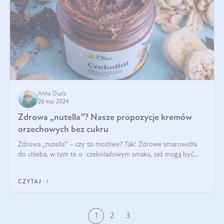
Anna Duda
26 maj 2024
Zdrowa „nutella”? Nasze propozycje kremów
orzechowych bez cukru
Zdrowa „nutella” – czy to możliwe? Tak! Zdrowe smarowidła
do chleba, w tym te o czekoladowym smaku, też mogą być
pyszne. Przeczytaj nasz artykuł i dowiedz się więcej!
CZYTAJ
1
2
3