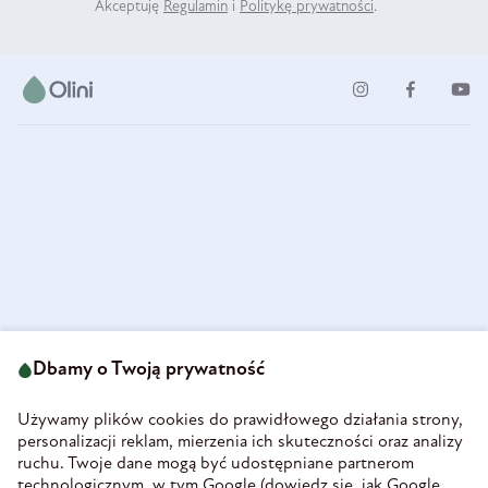
Akceptuję
Regulamin
i
Politykę prywatności
.
ul. Strzegomska 49
693 222 687
58-160 Świebodzice
Dbamy o Twoją prywatność
sklep@olini.pl
Polska
NIP 8860027066
Używamy plików cookies do prawidłowego działania strony,
REGON 890213034
personalizacji reklam, mierzenia ich skuteczności oraz analizy
ruchu. Twoje dane mogą być udostępniane partnerom
INFORMACJE
technologicznym, w tym Google (
dowiedz się, jak Google