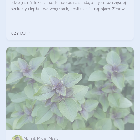
Idzie jesień. Idzie zima. Temperatura spada, a my coraz częściej
szukamy ciepła - we wnętrzach, posiłkach i… napojach. Zimowe
herbaty to sposób na odporność, rozgrzewkę i ukojenie. Aby
delektować si
CZYTAJ
Mgr inż. Michał Mazik