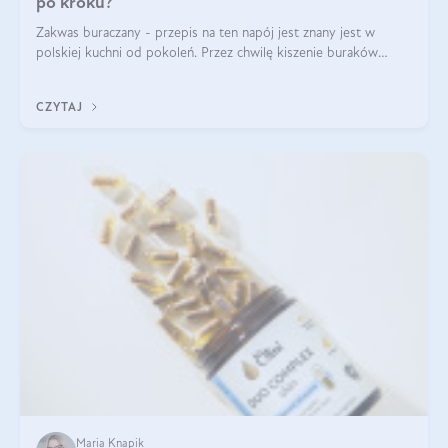
po kroku?
Zakwas buraczany - przepis na ten napój jest znany jest w
polskiej kuchni od pokoleń. Przez chwilę kiszenie buraków
czerwonych zostało zapomniane, by w ostatnim czasie powrócić
na fali popularności na
CZYTAJ
Maria Knapik