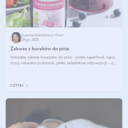
Zuzanna Adamkiewicz-Kiwer
29 gru 2025
Zakwas z buraków do picia
Naturalny zakwas buraczany do picia - polski superfood, napój
mocy, naturalny probiotyk, pełen składników odżywczych - o
zakwasie z buraka mówi się w samych superlatywach. Niektórzy
z Was usłyszeli o
CZYTAJ