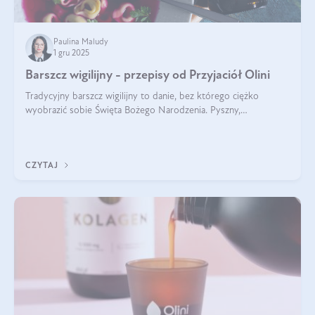
Paulina Maludy
1 gru 2025
Barszcz wigilijny - przepisy od Przyjaciół Olini
Tradycyjny barszcz wigilijny to danie, bez którego ciężko
wyobrazić sobie Święta Bożego Narodzenia. Pyszny,
aromatyczny, esencjonalny, pachnący grzybami, o pięknym
klarownym kolorze. W czym tkwi tajem
CZYTAJ