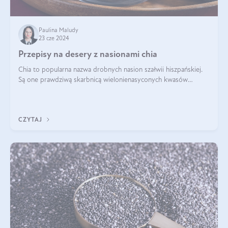
Paulina Maludy
23 cze 2024
Przepisy na desery z nasionami chia
Chia to popularna nazwa drobnych nasion szałwii hiszpańskiej.
Są one prawdziwą skarbnicą wielonienasyconych kwasów
tłuszczowych, białka, witamin i minerałów. W ostatnich latach ich
stosowanie stało si
CZYTAJ