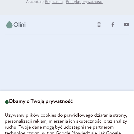
Akceptuję
Regulamin
i
Politykę prywatności
.
ul. Strzegomska 49
693 222 687
58-160 Świebodzice
Dbamy o Twoją prywatność
sklep@olini.pl
Polska
NIP 8860027066
Używamy plików cookies do prawidłowego działania strony,
REGON 890213034
personalizacji reklam, mierzenia ich skuteczności oraz analizy
ruchu. Twoje dane mogą być udostępniane partnerom
INFORMACJE
technologicznym, w tym Google (
dowiedz się, jak Google