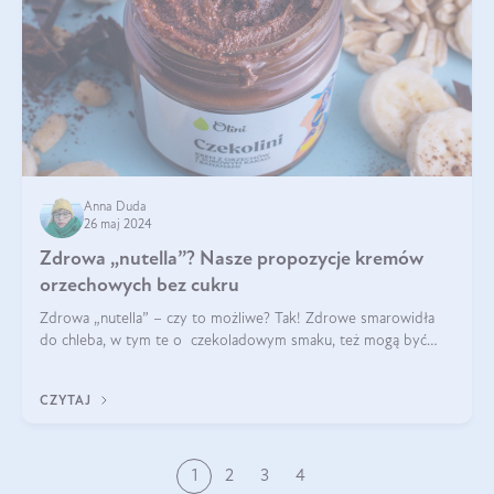
Anna Duda
26 maj 2024
Zdrowa „nutella”? Nasze propozycje kremów
orzechowych bez cukru
Zdrowa „nutella” – czy to możliwe? Tak! Zdrowe smarowidła
do chleba, w tym te o czekoladowym smaku, też mogą być
pyszne. Przeczytaj nasz artykuł i dowiedz się więcej!
CZYTAJ
1
2
3
4