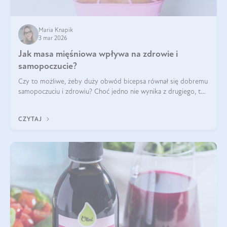
Maria Knapik
3 mar 2026
Jak masa mięśniowa wpływa na zdrowie i
samopoczucie?
Czy to możliwe, żeby duży obwód bicepsa równał się dobremu
samopoczuciu i zdrowiu? Choć jedno nie wynika z drugiego, to
jest między nimi powiązanie – masa mięśniowa może znacznie
poprawić jakość życia. W jaki sposób? W tym wpisie wszystko
CZYTAJ
wyjaśnimy.