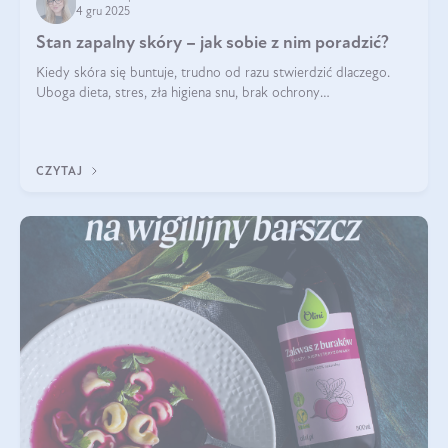
4 gru 2025
Stan zapalny skóry – jak sobie z nim poradzić?
Kiedy skóra się buntuje, trudno od razu stwierdzić dlaczego.
Uboga dieta, stres, zła higiena snu, brak ochrony
przeciwsłonecznej – powodów nasilenia stanów zapalnych może
być wiele. Jak poradzić sobie z ich przyczynami i skutkami?
CZYTAJ