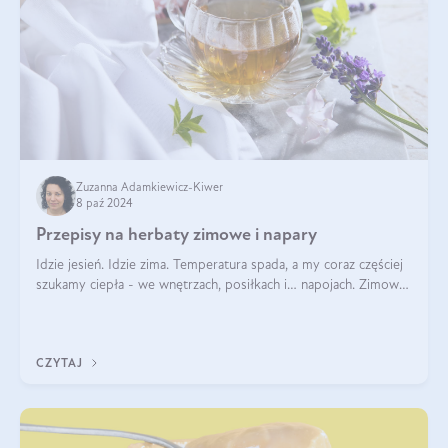
Zuzanna Adamkiewicz-Kiwer
8 paź 2024
Przepisy na herbaty zimowe i napary
Idzie jesień. Idzie zima. Temperatura spada, a my coraz częściej
szukamy ciepła - we wnętrzach, posiłkach i… napojach. Zimowe
herbaty to sposób na odporność, rozgrzewkę i ukojenie. Aby
delektować si
CZYTAJ