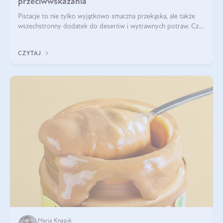
przeciwwskazania
Pistacje to nie tylko wyjątkowo smaczna przekąska, ale także
wszechstronny dodatek do deserów i wytrawnych potraw. Czy
pistacje są zdrowe? Jakie są ich właściwości? Gdzie rosną i czy
każdy może się ni
CZYTAJ
Maria Knapik