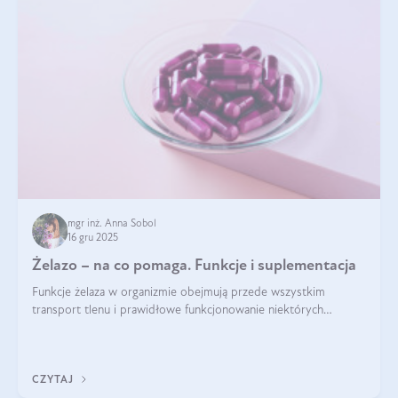
mgr inż. Anna Sobol
16 gru 2025
Żelazo – na co pomaga. Funkcje i suplementacja
Funkcje żelaza w organizmie obejmują przede wszystkim
transport tlenu i prawidłowe funkcjonowanie niektórych
enzymów. Żelazo odpowiada też za działanie układu
immunologicznego i nerwowego, szczególnie na wczesnym
etapie życia.
CZYTAJ