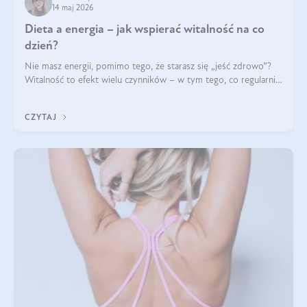
14 maj 2026
Dieta a energia – jak wspierać witalność na co
dzień?
Nie masz energii, pomimo tego, że starasz się „jeść zdrowo”?
Witalność to efekt wielu czynników – w tym tego, co regularnie
ląduje na talerzu. Zapotrzebowanie na składniki odżywcze różni
się w zależności od osoby
CZYTAJ