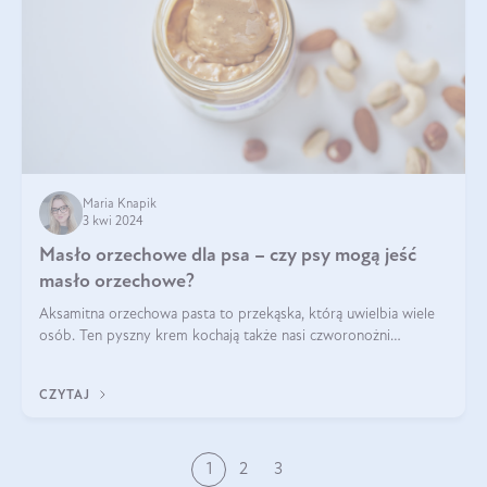
Maria Knapik
3 kwi 2024
Masło orzechowe dla psa – czy psy mogą jeść
masło orzechowe?
Aksamitna orzechowa pasta to przekąska, którą uwielbia wiele
osób. Ten pyszny krem kochają także nasi czworonożni
przyjaciele. W jaki sposób mogę psu podać masło orzechowe?
Czy jest ono bezpieczne d
CZYTAJ
1
2
3