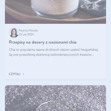
Paulina Maludy
23 cze 2024
Przepisy na desery z nasionami chia
Chia to popularna nazwa drobnych nasion szałwii hiszpańskiej.
Są one prawdziwą skarbnicą wielonienasyconych kwasów
tłuszczowych, białka, witamin i minerałów. W ostatnich latach ich
stosowanie stało si
CZYTAJ