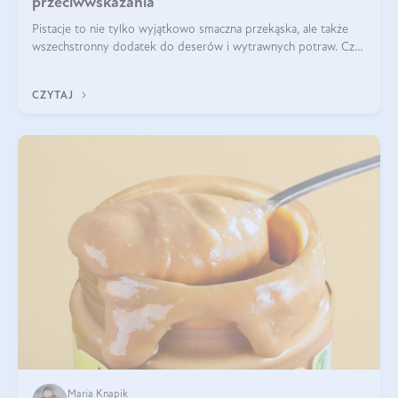
przeciwwskazania
Pistacje to nie tylko wyjątkowo smaczna przekąska, ale także
wszechstronny dodatek do deserów i wytrawnych potraw. Czy
pistacje są zdrowe? Jakie są ich właściwości? Gdzie rosną i czy
każdy może się ni
CZYTAJ
Maria Knapik