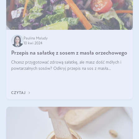
Paulina Maludy
10 kwi 2024
Przepis na sałatkę z sosem z masła orzechowego
Chcesz przygotować zdrową sałatkę, ale masz dość mdłych i
powtarzalnych sosów? Odkryj przepis na sos z masła
orzechowego i sosu sojowego, idealny zdrowy sos orzechowy
do sałatki, którą przygotowała dl
CZYTAJ