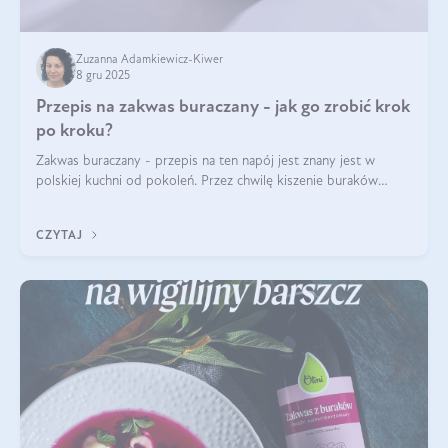
Zuzanna Adamkiewicz-Kiwer
8 gru 2025
Przepis na zakwas buraczany - jak go zrobić krok
po kroku?
Zakwas buraczany - przepis na ten napój jest znany jest w
polskiej kuchni od pokoleń. Przez chwilę kiszenie buraków
czerwonych zostało zapomniane, by w ostatnim czasie powrócić
na fali popularności na
CZYTAJ