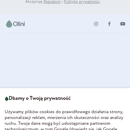
Akceptuję
Regulamin
i
Politykę prywatności
.
ul. Strzegomska 49
693 222 687
58-160 Świebodzice
Dbamy o Twoją prywatność
sklep@olini.pl
Polska
NIP 8860027066
Używamy plików cookies do prawidłowego działania strony,
REGON 890213034
personalizacji reklam, mierzenia ich skuteczności oraz analizy
ruchu. Twoje dane mogą być udostępniane partnerom
INFORMACJE
technologicznym, w tym Google (
dowiedz się, jak Google