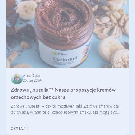
Anna Duda
26 maj 2024
Zdrowa „nutella”? Nasze propozycje kremów
orzechowych bez cukru
Zdrowa „nutella” – czy to możliwe? Tak! Zdrowe smarowidła
do chleba, w tym te o czekoladowym smaku, też mogą być
pyszne. Przeczytaj nasz artykuł i dowiedz się więcej!
CZYTAJ