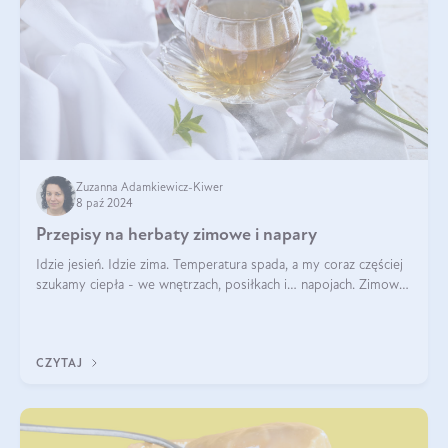
Zuzanna Adamkiewicz-Kiwer
8 paź 2024
Przepisy na herbaty zimowe i napary
Idzie jesień. Idzie zima. Temperatura spada, a my coraz częściej
szukamy ciepła - we wnętrzach, posiłkach i… napojach. Zimowe
herbaty to sposób na odporność, rozgrzewkę i ukojenie. Aby
delektować si
CZYTAJ