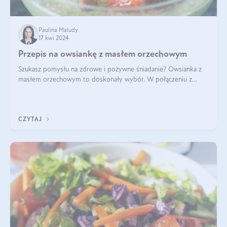
Paulina Maludy
17 kwi 2024
Przepis na owsiankę z masłem orzechowym
Szukasz pomysłu na zdrowe i pożywne śniadanie? Owsianka z
masłem orzechowym to doskonały wybór. W połączeniu z
dodatkami takimi jak banany, orzechy i syrop klonowy, stworzy
idealną kombinację smaków o
CZYTAJ