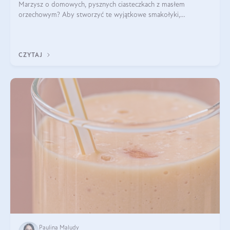
Marzysz o domowych, pysznych ciasteczkach z masłem
orzechowym? Aby stworzyć te wyjątkowe smakołyki,
potrzebujesz kilku prostych składników takich jak masło
orzechowe, jajko, kawałki orzechów, mąka psz
CZYTAJ
Paulina Maludy