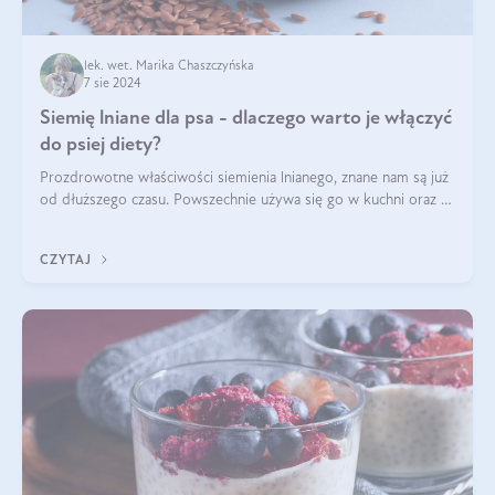
lek. wet. Marika Chaszczyńska
7 sie 2024
Siemię lniane dla psa - dlaczego warto je włączyć
do psiej diety?
Prozdrowotne właściwości siemienia lnianego, znane nam są już
od dłuższego czasu. Powszechnie używa się go w kuchni oraz w
produktach kosmetycznych dla ludzi. Mało osób wie, że te
same właściwości odn
CZYTAJ