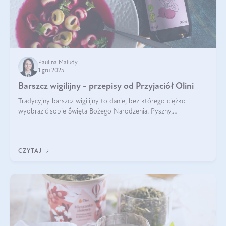
Paulina Maludy
1 gru 2025
Barszcz wigilijny - przepisy od Przyjaciół Olini
Tradycyjny barszcz wigilijny to danie, bez którego ciężko
wyobrazić sobie Święta Bożego Narodzenia. Pyszny,
aromatyczny, esencjonalny, pachnący grzybami, o pięknym
klarownym kolorze. W czym tkwi tajem
CZYTAJ