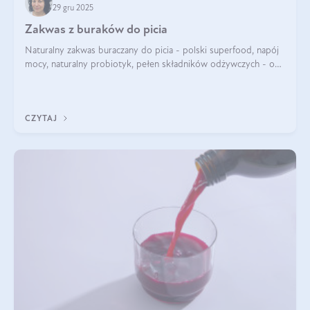
29 gru 2025
Zakwas z buraków do picia
Naturalny zakwas buraczany do picia - polski superfood, napój
mocy, naturalny probiotyk, pełen składników odżywczych - o
zakwasie z buraka mówi się w samych superlatywach. Niektórzy
z Was usłyszeli o
CZYTAJ