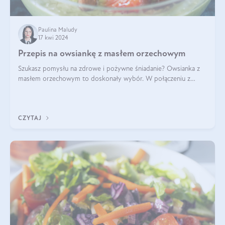
Paulina Maludy
17 kwi 2024
Przepis na owsiankę z masłem orzechowym
Szukasz pomysłu na zdrowe i pożywne śniadanie? Owsianka z
masłem orzechowym to doskonały wybór. W połączeniu z
dodatkami takimi jak banany, orzechy i syrop klonowy, stworzy
idealną kombinację smaków o
CZYTAJ