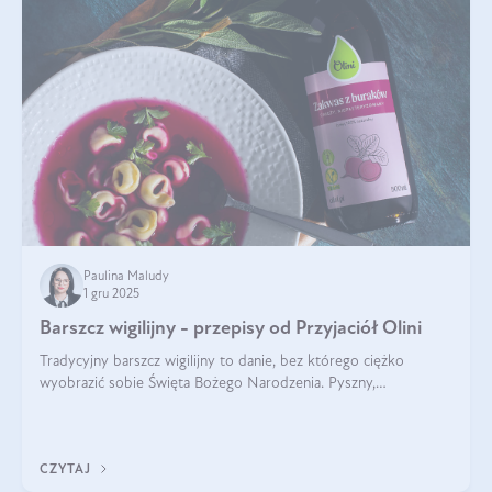
Paulina Maludy
1 gru 2025
Barszcz wigilijny - przepisy od Przyjaciół Olini
Tradycyjny barszcz wigilijny to danie, bez którego ciężko
wyobrazić sobie Święta Bożego Narodzenia. Pyszny,
aromatyczny, esencjonalny, pachnący grzybami, o pięknym
klarownym kolorze. W czym tkwi tajem
CZYTAJ