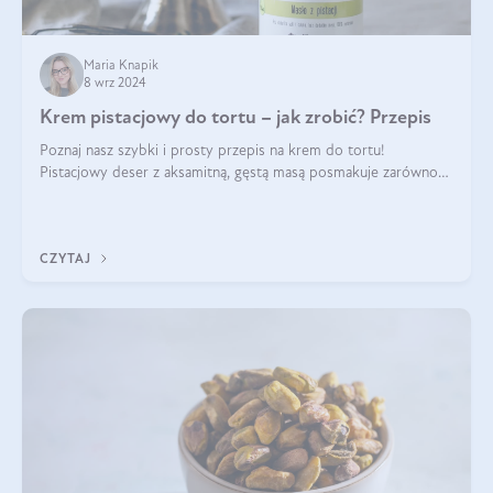
Maria Knapik
8 wrz 2024
Krem pistacjowy do tortu – jak zrobić? Przepis
Poznaj nasz szybki i prosty przepis na krem do tortu!
Pistacjowy deser z aksamitną, gęstą masą posmakuje zarówno
domownikom, jak i gościom. Dzięki niemu każdy kawałek ciasta
będzie prawdziwą ucztą dla
CZYTAJ