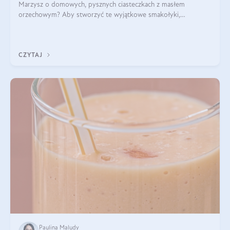
Marzysz o domowych, pysznych ciasteczkach z masłem
orzechowym? Aby stworzyć te wyjątkowe smakołyki,
potrzebujesz kilku prostych składników takich jak masło
orzechowe, jajko, kawałki orzechów, mąka psz
CZYTAJ
Paulina Maludy