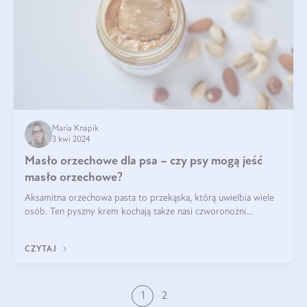
Maria Knapik
3 kwi 2024
Masło orzechowe dla psa – czy psy mogą jeść
masło orzechowe?
Aksamitna orzechowa pasta to przekąska, którą uwielbia wiele
osób. Ten pyszny krem kochają także nasi czworonożni
przyjaciele. W jaki sposób mogę psu podać masło orzechowe?
Czy jest ono bezpieczne d
CZYTAJ
1
2