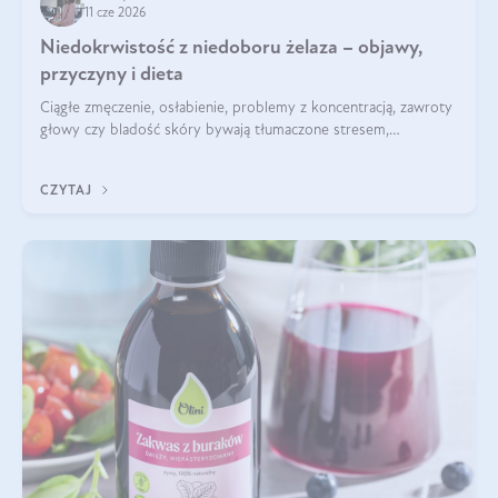
11 cze 2026
Niedokrwistość z niedoboru żelaza – objawy,
przyczyny i dieta
Ciągłe zmęczenie, osłabienie, problemy z koncentracją, zawroty
głowy czy bladość skóry bywają tłumaczone stresem,
przepracowaniem lub niedoborem snu. Tymczasem ich
przyczyną może być niedokrwistość z niedoboru żelaza.
CZYTAJ