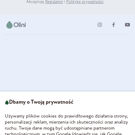
Akceptuję
Regulamin
i
Politykę prywatności
.
ul. Strzegomska 49
693 222 687
58-160 Świebodzice
Dbamy o Twoją prywatność
sklep@olini.pl
Polska
NIP 8860027066
Używamy plików cookies do prawidłowego działania strony,
REGON 890213034
personalizacji reklam, mierzenia ich skuteczności oraz analizy
ruchu. Twoje dane mogą być udostępniane partnerom
INFORMACJE
technologicznym, w tym Google (
dowiedz się, jak Google