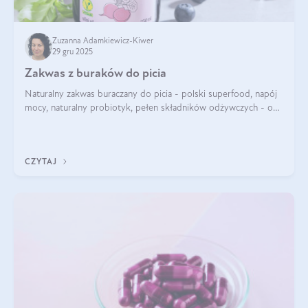
Zuzanna Adamkiewicz-Kiwer
29 gru 2025
Zakwas z buraków do picia
Naturalny zakwas buraczany do picia - polski superfood, napój
mocy, naturalny probiotyk, pełen składników odżywczych - o
zakwasie z buraka mówi się w samych superlatywach. Niektórzy
z Was usłyszeli o
CZYTAJ