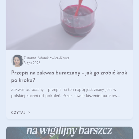
Zuzanna Adamkiewicz-Kiwer
8 gru 2025
Przepis na zakwas buraczany - jak go zrobić krok
po kroku?
Zakwas buraczany - przepis na ten napój jest znany jest w
polskiej kuchni od pokoleń. Przez chwilę kiszenie buraków
czerwonych zostało zapomniane, by w ostatnim czasie powrócić
na fali popularności na
CZYTAJ