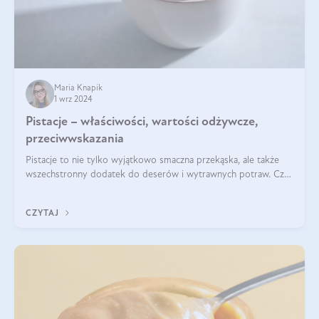
Maria Knapik
1 wrz 2024
Pistacje – właściwości, wartości odżywcze,
przeciwwskazania
Pistacje to nie tylko wyjątkowo smaczna przekąska, ale także
wszechstronny dodatek do deserów i wytrawnych potraw. Czy
pistacje są zdrowe? Jakie są ich właściwości? Gdzie rosną i czy
każdy może się ni
CZYTAJ