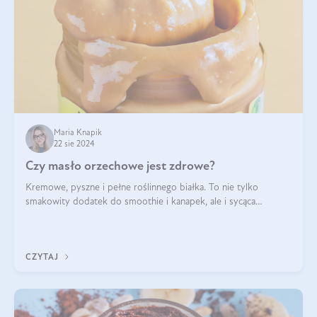
Maria Knapik
22 sie 2024
Czy masło orzechowe jest zdrowe?
Kremowe, pyszne i pełne roślinnego białka. To nie tylko
smakowity dodatek do smoothie i kanapek, ale i sycąca
przekąska dla całej rodziny. Czy warto jeść masło orzechowe?
Jakie są korzyści zdrowotne
CZYTAJ