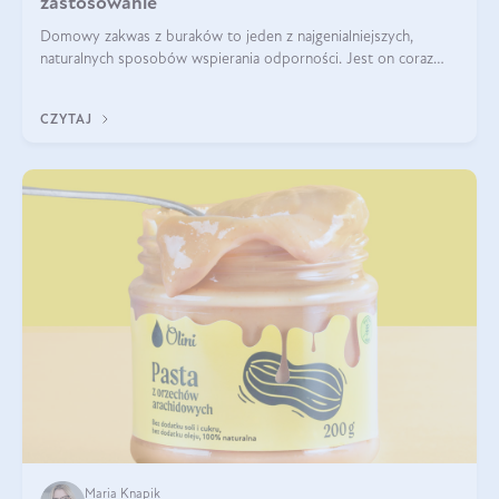
zastosowanie
Domowy zakwas z buraków to jeden z najgenialniejszych,
naturalnych sposobów wspierania odporności. Jest on coraz
częstszym elementem diety wielu z Was. Naturalny zakwas
buraczany zachowuje pełnię sw
CZYTAJ
Maria Knapik