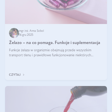
mgr inż. Anna Sobol
16 gru 2025
Żelazo – na co pomaga. Funkcje i suplementacja
Funkcje żelaza w organizmie obejmują przede wszystkim
transport tlenu i prawidłowe funkcjonowanie niektórych
enzymów. Żelazo odpowiada też za działanie układu
immunologicznego i nerwowego, szczególnie na wczesnym
etapie życia.
CZYTAJ