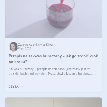
Zuzanna Adamkiewicz-Kiwer
8 gru 2025
Przepis na zakwas buraczany - jak go zrobić krok
po kroku?
Zakwas buraczany - przepis na ten napój jest znany jest w
polskiej kuchni od pokoleń. Przez chwilę kiszenie buraków
czerwonych zostało zapomniane, by w ostatnim czasie powrócić
na fali popularności na
CZYTAJ