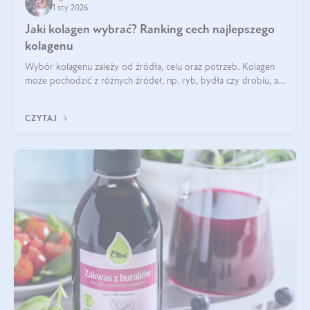
1 sty 2026
Jaki kolagen wybrać? Ranking cech najlepszego
kolagenu
Wybór kolagenu zależy od źródła, celu oraz potrzeb. Kolagen
może pochodzić z różnych źródeł, np. ryb, bydła czy drobiu, a
każdy typ ma swoje unikatowe właściwości. Dla skóry najlepiej
sprawdza się kolagen rybi, a dla wspierania stawów — kolagen
CZYTAJ
bydlęcy.