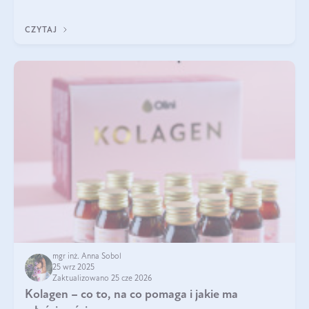
klarownym kolorze. W czym tkwi tajem
CZYTAJ
mgr inż. Anna Sobol
25 wrz 2025
Zaktualizowano 25 cze 2026
Kolagen – co to, na co pomaga i jakie ma