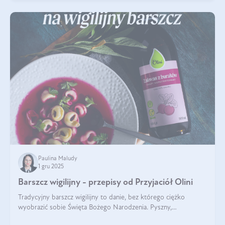
Paulina Maludy
1 gru 2025
Barszcz wigilijny - przepisy od Przyjaciół Olini
Tradycyjny barszcz wigilijny to danie, bez którego ciężko
wyobrazić sobie Święta Bożego Narodzenia. Pyszny,
aromatyczny, esencjonalny, pachnący grzybami, o pięknym