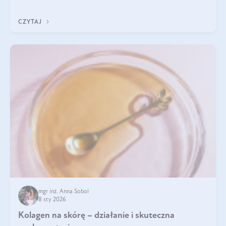
Do najczęstszych sygnałów należą utrata jędrności i
elastyczności skóry, bóle stawów, łamliwość paznokci oraz
CZYTAJ
osłabienie włosów.
mgr inż. Anna Sobol
8 sty 2026
Kolagen na skórę – działanie i skuteczna