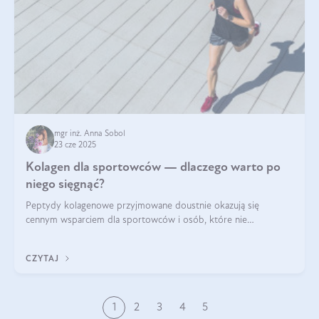
mgr inż. Anna Sobol
23 cze 2025
Kolagen dla sportowców — dlaczego warto po
niego sięgnąć?
Peptydy kolagenowe przyjmowane doustnie okazują się
cennym wsparciem dla sportowców i osób, które nie
wyobrażają sobie życia bez intensywnego ruchu.
CZYTAJ
1
2
3
4
5