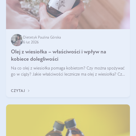
Dietetyk Paulina Górska
6 lut 2026
Olej z wiesiołka – właściwości i wpływ na
kobiece dolegliwości
Na co olej z wiesiołka pomaga kobietom? Czy można spożywać
go w ciąży? Jakie właściwości lecznicze ma olej z wiesiołka? Czy
jego skuteczność potwierdzają badania? Ile trzeba czekać na
efekty? Jaka jes
CZYTAJ