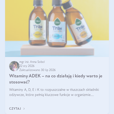
mgr inż. Anna Sobol
22 sty 2026
Zaktualizowano 30 lip 2026
Witaminy ADEK – na co działają i kiedy warto je
stosować?
Witaminy A, D, E i K to rozpuszczalne w tłuszczach składniki
odżywcze, które pełnią kluczowe funkcje w organizmie.
Wspierają zdrowie skóry i wzroku, odporność, prawidłową
krzepliwość krwi oraz mineralizację kości.
CZYTAJ