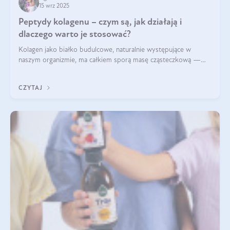
15 wrz 2025
Peptydy kolagenu – czym są, jak działają i
dlaczego warto je stosować?
Kolagen jako białko budulcowe, naturalnie występujące w
naszym organizmie, ma całkiem sporą masę cząsteczkową —
nawet do 300 kDa. Jeśli chcielibyśmy suplementować go w tej
formie, byłby trudno strawialny. Aby był lepiej przyswajalny i
CZYTAJ
bardziej biodostępny