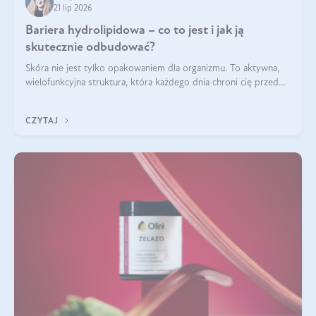
21 lip 2026
Bariera hydrolipidowa – co to jest i jak ją
skutecznie odbudować?
Skóra nie jest tylko opakowaniem dla organizmu. To aktywna,
wielofunkcyjna struktura, która każdego dnia chroni cię przed
utratą wody, wahaniami temperatury i czynnikami
środowiskowymi. Jednym z jej kluczowych elementów jest
CZYTAJ
bariera hydrolipidowa.