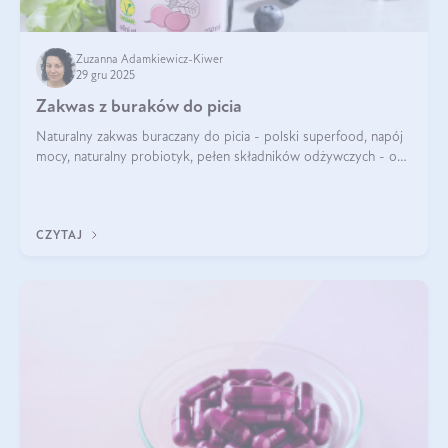
Zuzanna Adamkiewicz-Kiwer
29 gru 2025
Zakwas z buraków do picia
Naturalny zakwas buraczany do picia - polski superfood, napój
mocy, naturalny probiotyk, pełen składników odżywczych - o
zakwasie z buraka mówi się w samych superlatywach. Niektórzy
z Was usłyszeli o
CZYTAJ