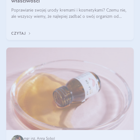
właściwości
Poprawianie swojej urody kremami i kosmetykami? Czemu nie,
ale wszyscy wiemy, że najlepiej zadbać o swój organizm od
wewnątrz — to solidna podstawa do tego, by nasz wygląd
zewnętrzny prezentował się zdrowo i atrakcyjnie. Stosowanie
CZYTAJ
wysokiej jakości suplem
mgr inż. Anna Sobol