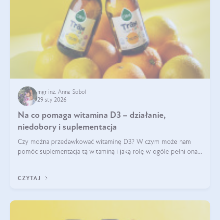
mgr inż. Anna Sobol
29 sty 2026
Na co pomaga witamina D3 – działanie,
niedobory i suplementacja
Czy można przedawkować witaminę D3? W czym może nam
pomóc suplementacja tą witaminą i jaką rolę w ogóle pełni ona
w naszym ciele? Powszechnie wiadomo, że jej przyjmowanie
zalecane jest jesienią i zimą, ale czy wiesz, dlaczego warto to
CZYTAJ
robić?