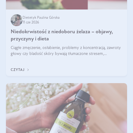
Dietetyk Paulina Górska
11 cze 2026
Niedokrwistość z niedoboru żelaza – objawy,
przyczyny i dieta
Ciągłe zmęczenie, osłabienie, problemy z koncentracją, zawroty
głowy czy bladość skóry bywają tłumaczone stresem,
przepracowaniem lub niedoborem snu. Tymczasem ich
przyczyną może być niedokrwistość z niedoboru żelaza.
CZYTAJ