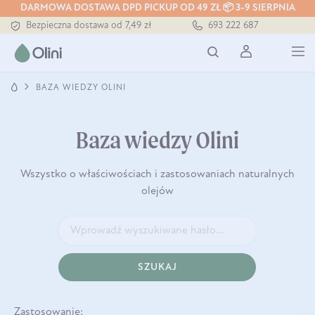
DARMOWA DOSTAWA DPD PICKUP OD 49 ZŁ 📦 3-9 SIERPNIA
Bezpieczna dostawa od 7,49 zł
693 222 687
Darmowa dostawa od 199 zł
Tłoczony zawsze na zimno
BAZA WIEDZY OLINI
Baza wiedzy Olini
Wszystko o właściwościach i zastosowaniach naturalnych
olejów
SZUKAJ
Zastosowanie: