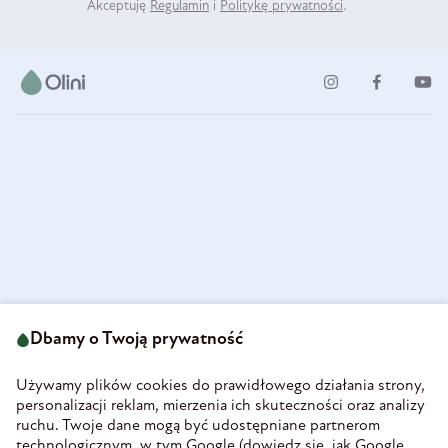
Akceptuję
Regulamin
i
Politykę prywatności
.
ul. Strzegomska 49
693 222 687
58-160 Świebodzice
Dbamy o Twoją prywatność
sklep@olini.pl
Polska
NIP 8860027066
Używamy plików cookies do prawidłowego działania strony,
REGON 890213034
personalizacji reklam, mierzenia ich skuteczności oraz analizy
ruchu. Twoje dane mogą być udostępniane partnerom
INFORMACJE
technologicznym, w tym Google (
dowiedz się, jak Google