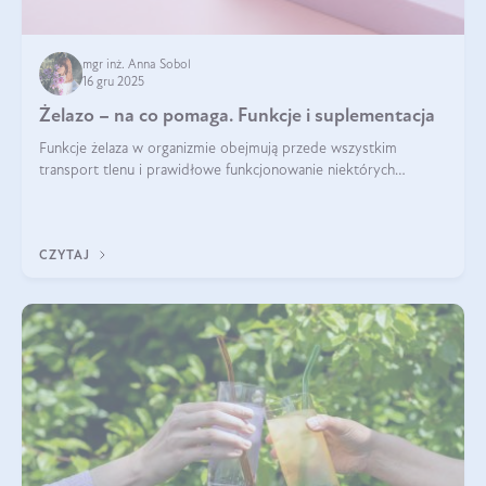
mgr inż. Anna Sobol
16 gru 2025
Żelazo – na co pomaga. Funkcje i suplementacja
Funkcje żelaza w organizmie obejmują przede wszystkim
transport tlenu i prawidłowe funkcjonowanie niektórych
enzymów. Żelazo odpowiada też za działanie układu
immunologicznego i nerwowego, szczególnie na wczesnym
etapie życia.
CZYTAJ