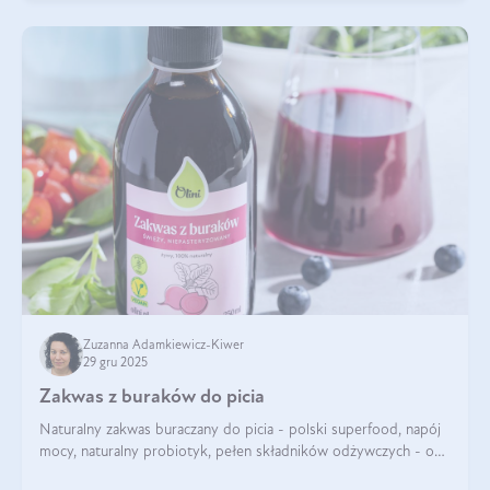
Zuzanna Adamkiewicz-Kiwer
29 gru 2025
Zakwas z buraków do picia
Naturalny zakwas buraczany do picia - polski superfood, napój
mocy, naturalny probiotyk, pełen składników odżywczych - o
zakwasie z buraka mówi się w samych superlatywach. Niektórzy