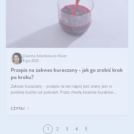
Zuzanna Adamkiewicz-Kiwer
8 gru 2025
Przepis na zakwas buraczany - jak go zrobić krok
po kroku?
Zakwas buraczany - przepis na ten napój jest znany jest w
polskiej kuchni od pokoleń. Przez chwilę kiszenie buraków
czerwonych zostało zapomniane, by w ostatnim czasie powrócić
na fali popularności na
CZYTAJ
1
2
3
4
5