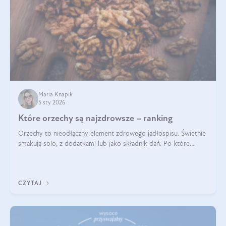
Maria Knapik
5 sty 2026
Które orzechy są najzdrowsze – ranking
Orzechy to nieodłączny element zdrowego jadłospisu. Świetnie
smakują solo, z dodatkami lub jako składnik dań. Po które
orzechy warto sięgać zamiast niezdrowej przekąski? Dowiesz
się z tego tekstu!
CZYTAJ