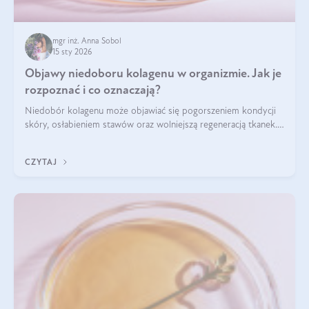
mgr inż. Anna Sobol
15 sty 2026
Objawy niedoboru kolagenu w organizmie. Jak je
rozpoznać i co oznaczają?
Niedobór kolagenu może objawiać się pogorszeniem kondycji
skóry, osłabieniem stawów oraz wolniejszą regeneracją tkanek.
Do najczęstszych sygnałów należą utrata jędrności i
elastyczności skóry, bóle stawów, łamliwość paznokci oraz
CZYTAJ
osłabienie włosów.