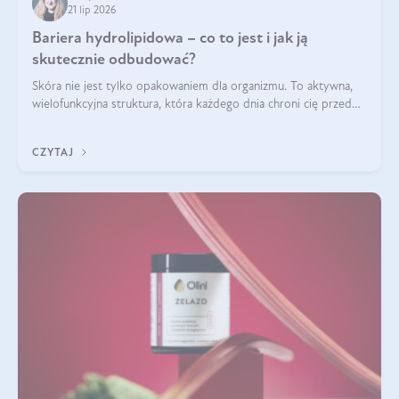
21 lip 2026
Bariera hydrolipidowa – co to jest i jak ją
skutecznie odbudować?
Skóra nie jest tylko opakowaniem dla organizmu. To aktywna,
wielofunkcyjna struktura, która każdego dnia chroni cię przed
utratą wody, wahaniami temperatury i czynnikami
środowiskowymi. Jednym z jej kluczowych elementów jest
CZYTAJ
bariera hydrolipidowa.