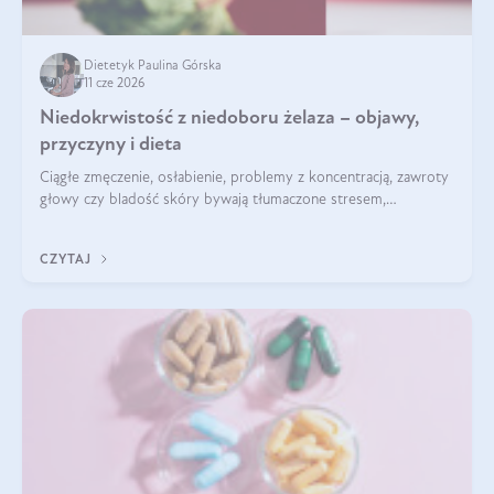
Dietetyk Paulina Górska
11 cze 2026
Niedokrwistość z niedoboru żelaza – objawy,
przyczyny i dieta
Ciągłe zmęczenie, osłabienie, problemy z koncentracją, zawroty
głowy czy bladość skóry bywają tłumaczone stresem,
przepracowaniem lub niedoborem snu. Tymczasem ich
przyczyną może być niedokrwistość z niedoboru żelaza.
CZYTAJ