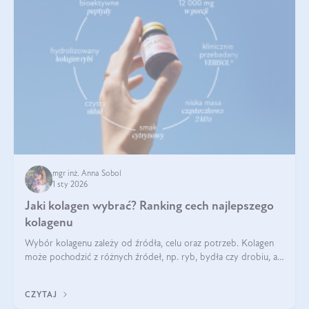
mgr inż. Anna Sobol
1 sty 2026
Jaki kolagen wybrać? Ranking cech najlepszego
kolagenu
Wybór kolagenu zależy od źródła, celu oraz potrzeb. Kolagen
może pochodzić z różnych źródeł, np. ryb, bydła czy drobiu, a
każdy typ ma swoje unikatowe właściwości. Dla skóry najlepiej
sprawdza się kolagen rybi, a dla wspierania stawów — kolagen
CZYTAJ
bydlęcy.