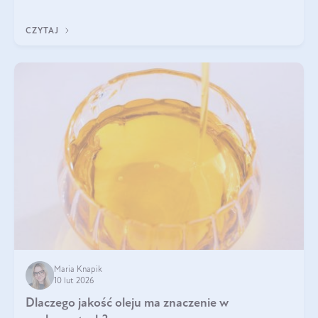
jest między nimi powiązanie – masa mięśniowa może znacznie
poprawić jakość życia. W jaki sposób? W tym wpisie wszystko
CZYTAJ
wyjaśnimy.
Maria Knapik
10 lut 2026
Dlaczego jakość oleju ma znaczenie w