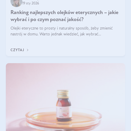
19 sty 2026
Ranking najlepszych olejków eterycznych – jakie
wybrać i po czym poznać jakość?
Olejki eteryczne to prosty i naturalny sposób, żeby zmienić
nastrój w domu. Warto jednak wiedzieć, jak wybrać
odpowiednie produkty. Po czym poznać, że są one dobrej
jakości? Jakie olejki eteryczne są najlepsze? Poznaj najważniejsze
CZYTAJ
kryteria wyboru!