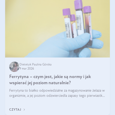
Dietetyk Paulina Górska
9 mar 2026
Ferrytyna – czym jest, jakie są normy i jak
wspierać jej poziom naturalnie?
Ferrytyna to białko odpowiedzialne za magazynowanie żelaza w
organizmie, a jej poziom odzwierciedla zapasy tego pierwiastka.
Warto dowiedzieć się więcej na jej temat, ponieważ niedobór
ferrytyny daje objawy, które mogą utrudniać codzienne
CZYTAJ
funkcjonowanie (