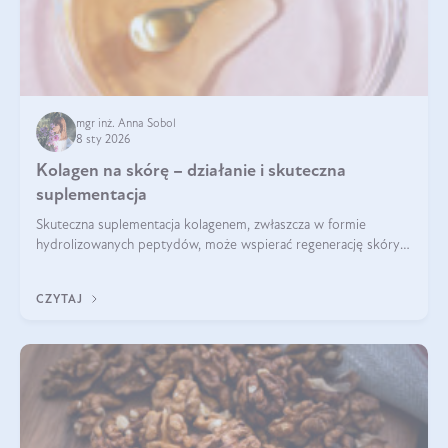
mgr inż. Anna Sobol
8 sty 2026
Kolagen na skórę – działanie i skuteczna
suplementacja
Skuteczna suplementacja kolagenem, zwłaszcza w formie
hydrolizowanych peptydów, może wspierać regenerację skóry i
poprawiać jej wygląd, jeśli jest połączona z odpowiednią dietą i
regularnością stosowania.
CZYTAJ