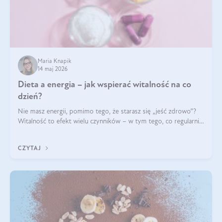
Maria Knapik
14 maj 2026
Dieta a energia – jak wspierać witalność na co
dzień?
Nie masz energii, pomimo tego, że starasz się „jeść zdrowo”?
Witalność to efekt wielu czynników – w tym tego, co regularnie
ląduje na talerzu. Zapotrzebowanie na składniki odżywcze różni
się w zależności od osoby
CZYTAJ