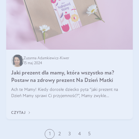
Zuzanna Adamkiewicz-Kiwer
15 maj 2024
Jaki prezent dla mamy, która wszystko ma?
Postaw na zdrowy prezent Na Dzień Matki
Ach te Mamy! Kiedy dorosłe dziecko pyta “jaki prezent na
Dzień Mamy sprawi Ci przyjemność?”, Mamy zwykle
odpowiadają ”Ja już wszystko mam!”. Co roku to samo. Jak
więc wybrać zdrowy prezent na Dzień Ma
CZYTAJ
1
2
3
4
5