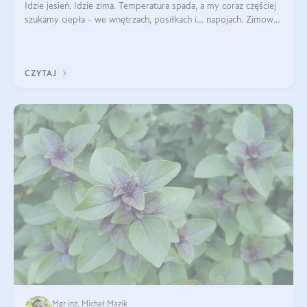
Idzie jesień. Idzie zima. Temperatura spada, a my coraz częściej
szukamy ciepła - we wnętrzach, posiłkach i… napojach. Zimowe
herbaty to sposób na odporność, rozgrzewkę i ukojenie. Aby
delektować si
CZYTAJ
Mgr inż. Michał Mazik