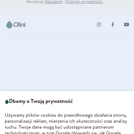
Akceptuję
Regulamin
i
Politykę prywatności
.
ul. Strzegomska 49
693 222 687
58-160 Świebodzice
Dbamy o Twoją prywatność
sklep@olini.pl
Polska
NIP 8860027066
Używamy plików cookies do prawidłowego działania strony,
REGON 890213034
personalizacji reklam, mierzenia ich skuteczności oraz analizy
ruchu. Twoje dane mogą być udostępniane partnerom
INFORMACJE
technologicznym, w tym Google (
dowiedz się, jak Google