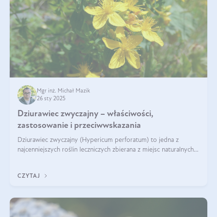
Mgr inż. Michał Mazik
26 sty 2025
Dziurawiec zwyczajny – właściwości,
zastosowanie i przeciwwskazania
Dziurawiec zwyczajny (Hypericum perforatum) to jedna z
najcenniejszych roślin leczniczych zbierana z miejsc naturalnych i
rozpowszechniona w uprawie. Człowiek korzysta od niej od
tysięcy lat. Była zal
CZYTAJ