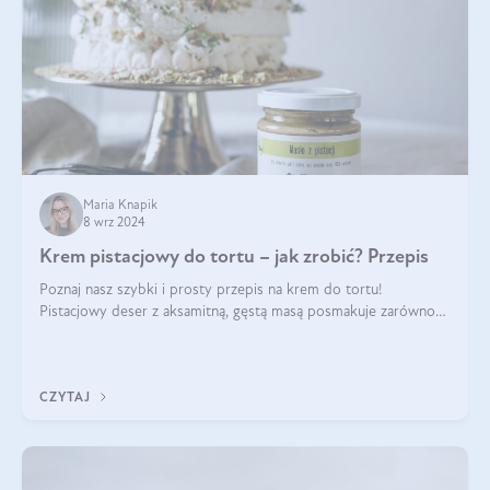
Maria Knapik
8 wrz 2024
Krem pistacjowy do tortu – jak zrobić? Przepis
Poznaj nasz szybki i prosty przepis na krem do tortu!
Pistacjowy deser z aksamitną, gęstą masą posmakuje zarówno
domownikom, jak i gościom. Dzięki niemu każdy kawałek ciasta
będzie prawdziwą ucztą dla
CZYTAJ