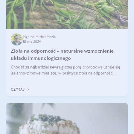
Mgr inż. Michał Mazik
18 wrz 2024
Zioła na odporność - naturalne wzmocnienie
układu immunologicznego
Chociaż za najbardziej newralgiczną porę chorobową uznaje się
jesienno-zimowe miesiące, w praktyce zioła na odporność
organizmu należy traktować jako całoroczne wsparcie. Dopiero
regularność w połąc
CZYTAJ