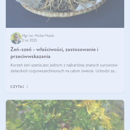
Mgr inż. Michał Mazik
2 lut 2025
Żeń-szeń - właściwości, zastosowanie i
przeciwwskazania
Korzeń żeń-szenia jest jednym z najbardziej znanych surowców
zielarskich rozpowszechnionych na całym świecie. Uchodzi za
„wszechlek”, jednakże najczęściej korzysta się z niego dla
poprawy koncentracji
CZYTAJ