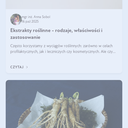
mgr inż. Anna Sobol
16 paź 2025
Ekstrakty roślinne - rodzaje, właściwości i
zastosowanie
Często korzystamy z wyciągów roślinnych: zarówno w celach
profilaktycznych, jak i leczniczych czy kosmetycznych. Ale czy
zastanawialiście się, na czym polega cały proces wydobywania
tych substancji z roślin?
CZYTAJ