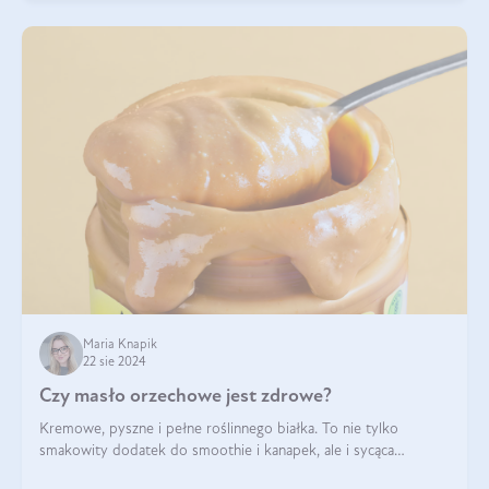
Maria Knapik
22 sie 2024
Czy masło orzechowe jest zdrowe?
Kremowe, pyszne i pełne roślinnego białka. To nie tylko
smakowity dodatek do smoothie i kanapek, ale i sycąca
przekąska dla całej rodziny. Czy warto jeść masło orzechowe?