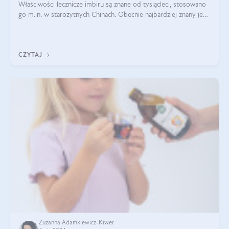
Właściwości lecznicze imbiru są znane od tysiącleci, stosowano
go m.in. w starożytnych Chinach. Obecnie najbardziej znany jest
pozytywny wpływ imbiru na infekcje oraz na poprawę
odporności. Na tym k
CZYTAJ
Zuzanna Adamkiewicz-Kiwer