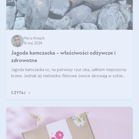
Maria Knapik
16 maj 2024
Jagoda kamczacka - właściwości odżywcze i
zdrowotne
Jagoda kamczacka to, na pierwszy rzut oka, całkiem niepozorny
krzew. Jednak jej niebiesko-filetowe owoce skrywają w sobie
wiele dobra. Jakie właściwości ma jagoda kamczacka? Poznasz je
w tym wpisie!
CZYTAJ