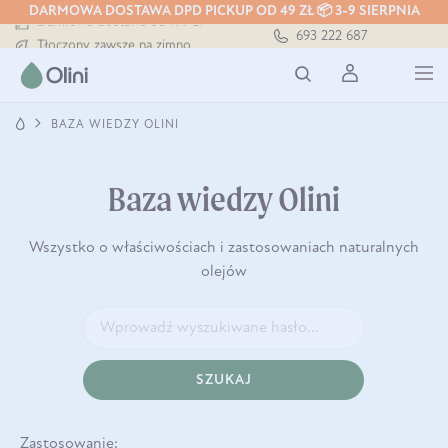
DARMOWA DOSTAWA DPD PICKUP OD 49 ZŁ 📦 3-9 SIERPNIA
Darmowa dostawa od 199 zł
693 222 687
Tłoczony zawsze na zimno
Bezpieczna dostawa od 7,49 zł
Darmowa dostawa od 199 zł
Tłoczony zawsze na zimno
BAZA WIEDZY OLINI
Baza wiedzy Olini
Wszystko o właściwościach i zastosowaniach naturalnych
olejów
SZUKAJ
Zastosowanie: