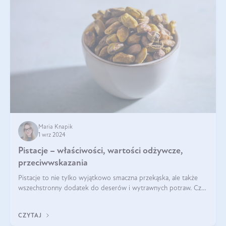
Maria Knapik
1 wrz 2024
Pistacje – właściwości, wartości odżywcze,
przeciwwskazania
Pistacje to nie tylko wyjątkowo smaczna przekąska, ale także
wszechstronny dodatek do deserów i wytrawnych potraw. Czy
pistacje są zdrowe? Jakie są ich właściwości? Gdzie rosną i czy
każdy może się ni
CZYTAJ