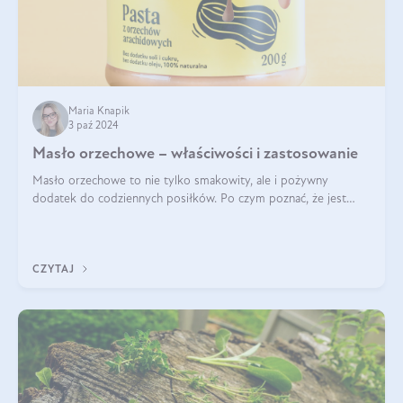
Maria Knapik
3 paź 2024
Masło orzechowe – właściwości i zastosowanie
Masło orzechowe to nie tylko smakowity, ale i pożywny
dodatek do codziennych posiłków. Po czym poznać, że jest
wysokiej jakości? Do jakich przepisów najlepiej je wykorzystać?
Czym różni się od pasty
CZYTAJ