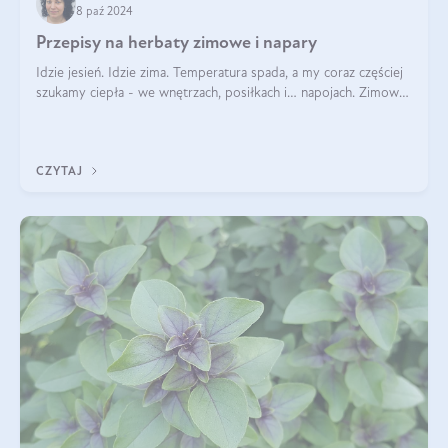
8 paź 2024
Przepisy na herbaty zimowe i napary
Idzie jesień. Idzie zima. Temperatura spada, a my coraz częściej
szukamy ciepła - we wnętrzach, posiłkach i… napojach. Zimowe
herbaty to sposób na odporność, rozgrzewkę i ukojenie. Aby
delektować si
CZYTAJ