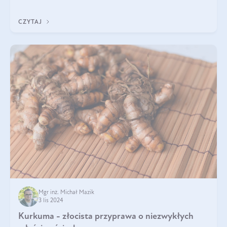
również w kosmetyce. J
CZYTAJ
Mgr inż. Michał Mazik
3 lis 2024
Kurkuma - złocista przyprawa o niezwykłych