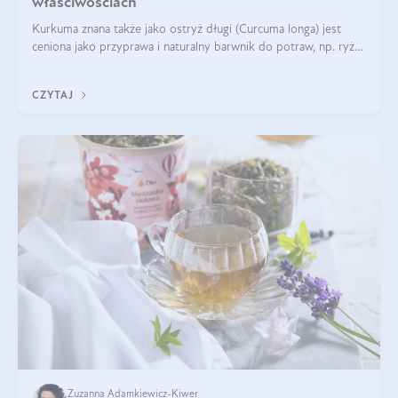
właściwościach
Kurkuma znana także jako ostryż długi (Curcuma longa) jest
ceniona jako przyprawa i naturalny barwnik do potraw, np. ryżu
czy makaronu. Nie można jednakże zapominać, że regularne
korzystanie z niej,
CZYTAJ
Zuzanna Adamkiewicz-Kiwer