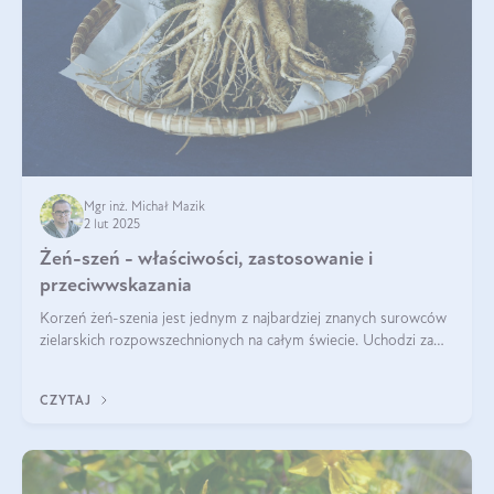
Mgr inż. Michał Mazik
2 lut 2025
Żeń-szeń - właściwości, zastosowanie i
przeciwwskazania
Korzeń żeń-szenia jest jednym z najbardziej znanych surowców
zielarskich rozpowszechnionych na całym świecie. Uchodzi za
„wszechlek”, jednakże najczęściej korzysta się z niego dla
poprawy koncentracji
CZYTAJ