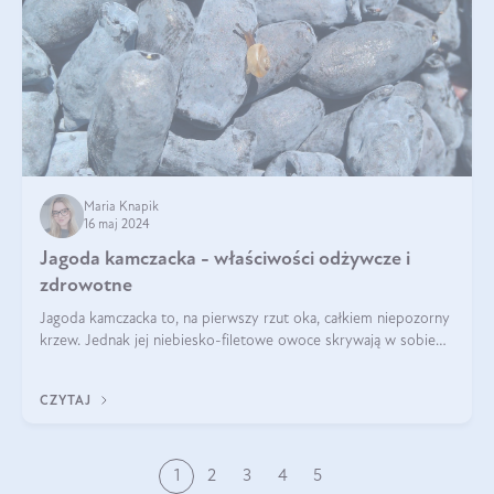
Maria Knapik
16 maj 2024
Jagoda kamczacka - właściwości odżywcze i
zdrowotne
Jagoda kamczacka to, na pierwszy rzut oka, całkiem niepozorny
krzew. Jednak jej niebiesko-filetowe owoce skrywają w sobie
wiele dobra. Jakie właściwości ma jagoda kamczacka? Poznasz je
w tym wpisie!
CZYTAJ
1
2
3
4
5