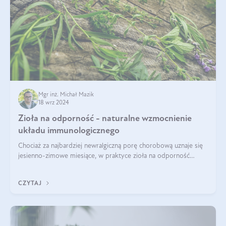
Mgr inż. Michał Mazik
18 wrz 2024
Zioła na odporność - naturalne wzmocnienie
układu immunologicznego
Chociaż za najbardziej newralgiczną porę chorobową uznaje się
jesienno-zimowe miesiące, w praktyce zioła na odporność
organizmu należy traktować jako całoroczne wsparcie. Dopiero
regularność w połąc
CZYTAJ