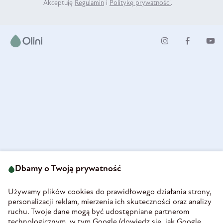
Akceptuję
Regulamin
i
Politykę prywatności
.
ul. Strzegomska 49
693 222 687
58-160 Świebodzice
Dbamy o Twoją prywatność
sklep@olini.pl
Polska
NIP 8860027066
Używamy plików cookies do prawidłowego działania strony,
REGON 890213034
personalizacji reklam, mierzenia ich skuteczności oraz analizy
ruchu. Twoje dane mogą być udostępniane partnerom
INFORMACJE
technologicznym, w tym Google (
dowiedz się, jak Google