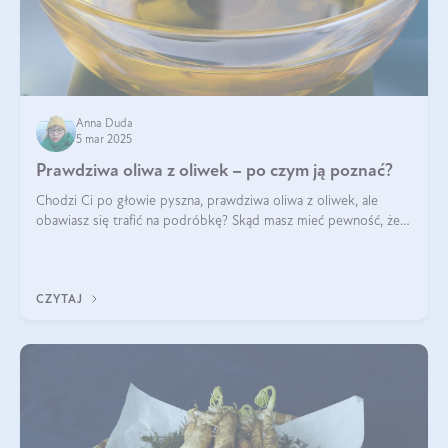
Anna Duda
5 mar 2025
Prawdziwa oliwa z oliwek – po czym ją poznać?
Chodzi Ci po głowie pyszna, prawdziwa oliwa z oliwek, ale
obawiasz się trafić na podróbkę? Skąd masz mieć pewność, że
produkt, który kupujesz, powstał z owoców z oliwnych gajów?
A do tego jest śwież
CZYTAJ