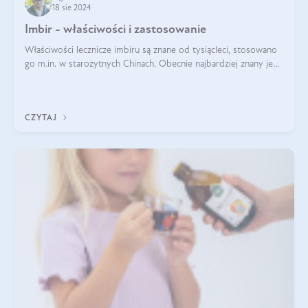
18 sie 2024
Imbir - właściwości i zastosowanie
Właściwości lecznicze imbiru są znane od tysiącleci, stosowano
go m.in. w starożytnych Chinach. Obecnie najbardziej znany jest
pozytywny wpływ imbiru na infekcje oraz na poprawę
odporności. Na tym k
CZYTAJ