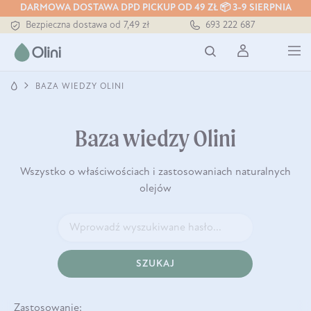
Tłoczony zawsze na zimno
DARMOWA DOSTAWA DPD PICKUP OD 49 ZŁ 📦 3-9 SIERPNIA
Bezpieczna dostawa od 7,49 zł
693 222 687
Darmowa dostawa od 199 zł
Tłoczony zawsze na zimno
BAZA WIEDZY OLINI
Baza wiedzy Olini
Wszystko o właściwościach i zastosowaniach naturalnych
olejów
SZUKAJ
Zastosowanie: