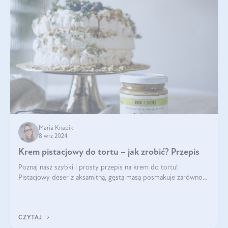
Maria Knapik
8 wrz 2024
Krem pistacjowy do tortu – jak zrobić? Przepis
Poznaj nasz szybki i prosty przepis na krem do tortu!
Pistacjowy deser z aksamitną, gęstą masą posmakuje zarówno
domownikom, jak i gościom. Dzięki niemu każdy kawałek ciasta
będzie prawdziwą ucztą dla
CZYTAJ