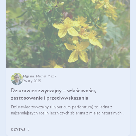
Mgr inż. Michał Mazik
26 sty 2025
Dziurawiec zwyczajny – właściwości,
zastosowanie i przeciwwskazania
Dziurawiec zwyczajny (Hypericum perforatum) to jedna z
najcenniejszych roślin leczniczych zbierana z miejsc naturalnych i
rozpowszechniona w uprawie. Człowiek korzysta od niej od
tysięcy lat. Była zal
CZYTAJ