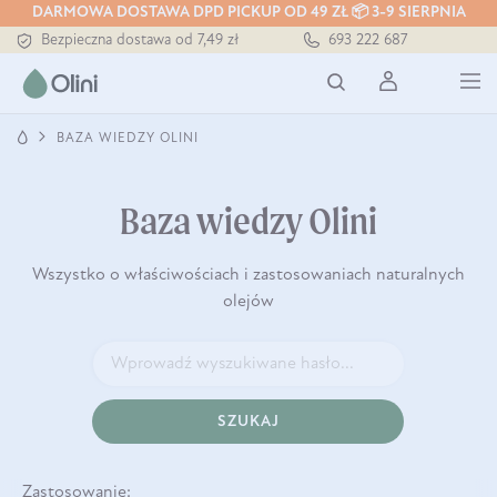
DARMOWA DOSTAWA DPD PICKUP OD 49 ZŁ 📦 3-9 SIERPNIA
Bezpieczna dostawa od 7,49 zł
693 222 687
Darmowa dostawa od 199 zł
Tłoczony zawsze na zimno
BAZA WIEDZY OLINI
Baza wiedzy Olini
Wszystko o właściwościach i zastosowaniach naturalnych
olejów
SZUKAJ
Zastosowanie: