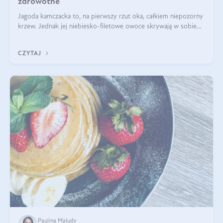
zdrowotne
Jagoda kamczacka to, na pierwszy rzut oka, całkiem niepozorny
krzew. Jednak jej niebiesko-filetowe owoce skrywają w sobie
wiele dobra. Jakie właściwości ma jagoda kamczacka? Poznasz je
w tym wpisie!
CZYTAJ
Paulina Maludy