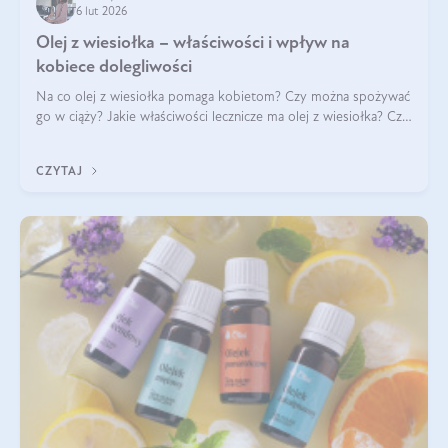
6 lut 2026
Olej z wiesiołka – właściwości i wpływ na
kobiece dolegliwości
Na co olej z wiesiołka pomaga kobietom? Czy można spożywać
go w ciąży? Jakie właściwości lecznicze ma olej z wiesiołka? Czy
jego skuteczność potwierdzają badania? Ile trzeba czekać na
efekty? Jaka jes
CZYTAJ