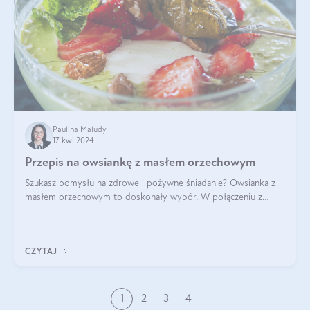
Paulina Maludy
17 kwi 2024
Przepis na owsiankę z masłem orzechowym
Szukasz pomysłu na zdrowe i pożywne śniadanie? Owsianka z
masłem orzechowym to doskonały wybór. W połączeniu z
dodatkami takimi jak banany, orzechy i syrop klonowy, stworzy
idealną kombinację smaków o
CZYTAJ
1
2
3
4