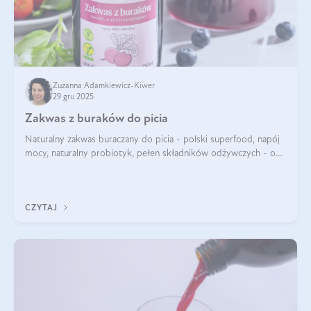
Zuzanna Adamkiewicz-Kiwer
29 gru 2025
Zakwas z buraków do picia
Naturalny zakwas buraczany do picia - polski superfood, napój
mocy, naturalny probiotyk, pełen składników odżywczych - o
zakwasie z buraka mówi się w samych superlatywach. Niektórzy
z Was usłyszeli o
CZYTAJ