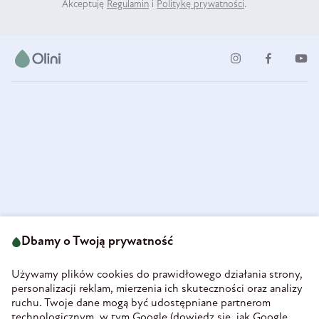
Akceptuję
Regulamin
i
Politykę prywatności
.
ul. Strzegomska 49
693 222 687
58-160 Świebodzice
Dbamy o Twoją prywatność
sklep@olini.pl
Polska
NIP 8860027066
Używamy plików cookies do prawidłowego działania strony,
REGON 890213034
personalizacji reklam, mierzenia ich skuteczności oraz analizy
ruchu. Twoje dane mogą być udostępniane partnerom
INFORMACJE
technologicznym, w tym Google (
dowiedz się, jak Google