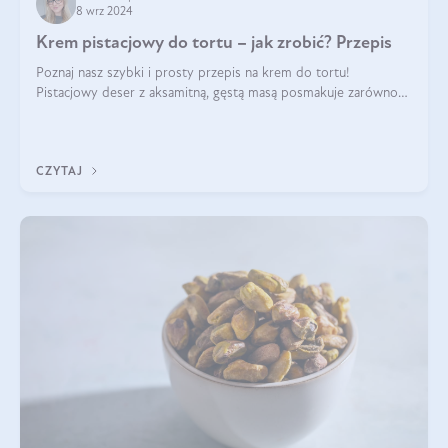
8 wrz 2024
Krem pistacjowy do tortu – jak zrobić? Przepis
Poznaj nasz szybki i prosty przepis na krem do tortu!
Pistacjowy deser z aksamitną, gęstą masą posmakuje zarówno
domownikom, jak i gościom. Dzięki niemu każdy kawałek ciasta
będzie prawdziwą ucztą dla
CZYTAJ