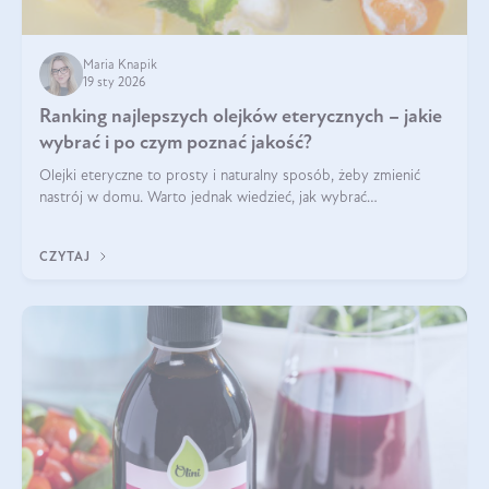
Maria Knapik
19 sty 2026
Ranking najlepszych olejków eterycznych – jakie
wybrać i po czym poznać jakość?
Olejki eteryczne to prosty i naturalny sposób, żeby zmienić
nastrój w domu. Warto jednak wiedzieć, jak wybrać
odpowiednie produkty. Po czym poznać, że są one dobrej
jakości? Jakie olejki eteryczne są najlepsze? Poznaj najważniejsze
CZYTAJ
kryteria wyboru!