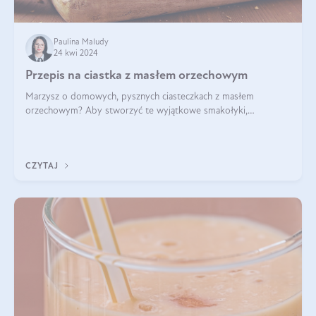
Paulina Maludy
24 kwi 2024
Przepis na ciastka z masłem orzechowym
Marzysz o domowych, pysznych ciasteczkach z masłem
orzechowym? Aby stworzyć te wyjątkowe smakołyki,
potrzebujesz kilku prostych składników takich jak masło
orzechowe, jajko, kawałki orzechów, mąka psz
CZYTAJ