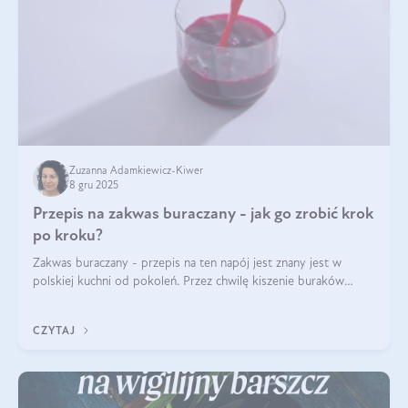
Zuzanna Adamkiewicz-Kiwer
8 gru 2025
Przepis na zakwas buraczany - jak go zrobić krok
po kroku?
Zakwas buraczany - przepis na ten napój jest znany jest w
polskiej kuchni od pokoleń. Przez chwilę kiszenie buraków
czerwonych zostało zapomniane, by w ostatnim czasie powrócić
na fali popularności na
CZYTAJ