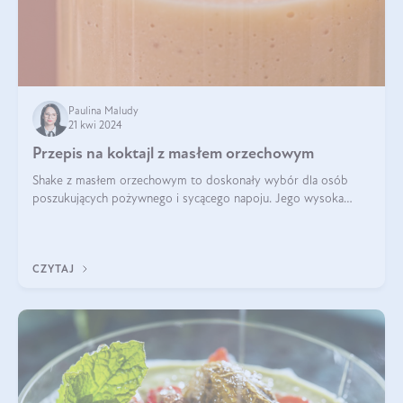
Paulina Maludy
21 kwi 2024
Przepis na koktajl z masłem orzechowym
Shake z masłem orzechowym to doskonały wybór dla osób
poszukujących pożywnego i sycącego napoju. Jego wysoka
zawartość białka sprawia, że jest idealnym uzupełnieniem diety,
szczególnie dla osób aktywn
CZYTAJ