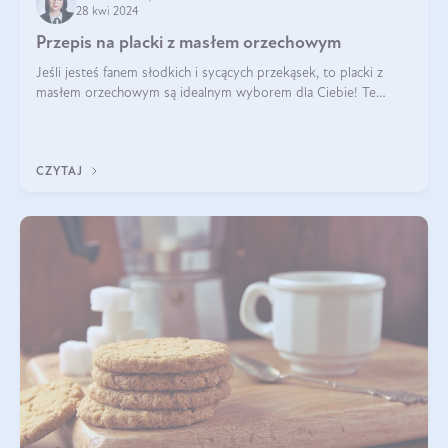
28 kwi 2024
Przepis na placki z masłem orzechowym
Jeśli jesteś fanem słodkich i sycących przekąsek, to placki z
masłem orzechowym są idealnym wyborem dla Ciebie! Te
pyszne placuszki, idealne na śniadanie lub podwieczorek z
pewnością dostarczą Ci ener
CZYTAJ