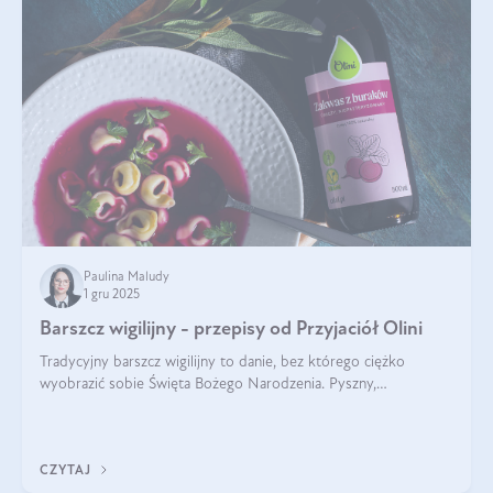
Paulina Maludy
1 gru 2025
Barszcz wigilijny - przepisy od Przyjaciół Olini
Tradycyjny barszcz wigilijny to danie, bez którego ciężko
wyobrazić sobie Święta Bożego Narodzenia. Pyszny,
aromatyczny, esencjonalny, pachnący grzybami, o pięknym
klarownym kolorze. W czym tkwi tajem
CZYTAJ