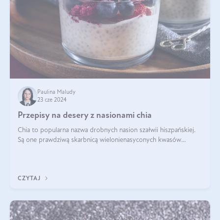
Paulina Maludy
23 cze 2024
Przepisy na desery z nasionami chia
Chia to popularna nazwa drobnych nasion szałwii hiszpańskiej.
Są one prawdziwą skarbnicą wielonienasyconych kwasów
tłuszczowych, białka, witamin i minerałów. W ostatnich latach ich
stosowanie stało si
CZYTAJ