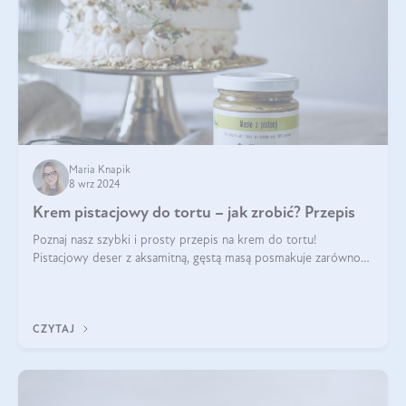
Maria Knapik
8 wrz 2024
Krem pistacjowy do tortu – jak zrobić? Przepis
Poznaj nasz szybki i prosty przepis na krem do tortu!
Pistacjowy deser z aksamitną, gęstą masą posmakuje zarówno
domownikom, jak i gościom. Dzięki niemu każdy kawałek ciasta
będzie prawdziwą ucztą dla
CZYTAJ