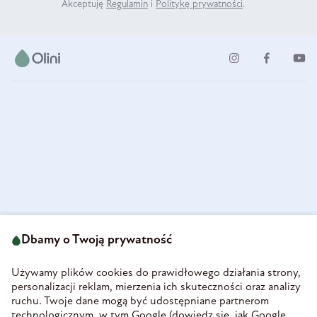
Akceptuję
Regulamin
i
Politykę prywatności
.
ul. Strzegomska 49
693 222 687
58-160 Świebodzice
Dbamy o Twoją prywatność
sklep@olini.pl
Polska
NIP 8860027066
Używamy plików cookies do prawidłowego działania strony,
REGON 890213034
personalizacji reklam, mierzenia ich skuteczności oraz analizy
ruchu. Twoje dane mogą być udostępniane partnerom
INFORMACJE
technologicznym, w tym Google (
dowiedz się, jak Google