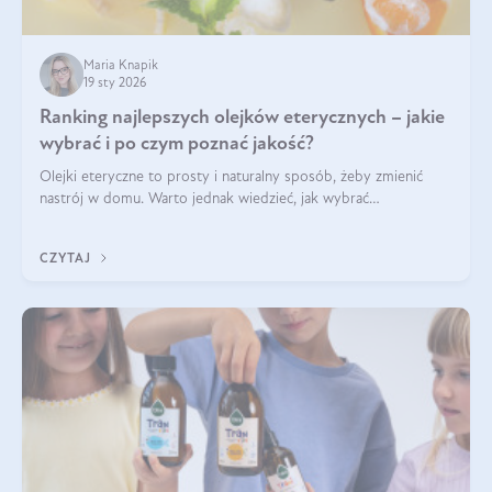
Maria Knapik
19 sty 2026
Ranking najlepszych olejków eterycznych – jakie
wybrać i po czym poznać jakość?
Olejki eteryczne to prosty i naturalny sposób, żeby zmienić
nastrój w domu. Warto jednak wiedzieć, jak wybrać
odpowiednie produkty. Po czym poznać, że są one dobrej
jakości? Jakie olejki eteryczne są najlepsze? Poznaj najważniejsze
CZYTAJ
kryteria wyboru!