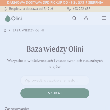
DARMOWA DOSTAWA DPD PICKUP OD 49 ZŁ 📦 3-9 SIERPNIA
Bezpieczna dostawa od 7,49 zł
693 222 687
Darmowa dostawa od 199 zł
Tłoczony zawsze na zimno
BAZA WIEDZY OLINI
Baza wiedzy Olini
Wszystko o właściwościach i zastosowaniach naturalnych
olejów
SZUKAJ
Zastosowanie: