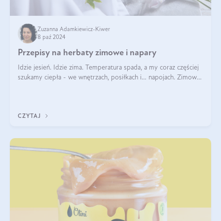
Zuzanna Adamkiewicz-Kiwer
8 paź 2024
Przepisy na herbaty zimowe i napary
Idzie jesień. Idzie zima. Temperatura spada, a my coraz częściej
szukamy ciepła - we wnętrzach, posiłkach i… napojach. Zimowe
herbaty to sposób na odporność, rozgrzewkę i ukojenie. Aby
delektować si
CZYTAJ