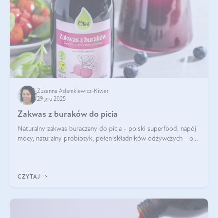
Zuzanna Adamkiewicz-Kiwer
29 gru 2025
Zakwas z buraków do picia
Naturalny zakwas buraczany do picia - polski superfood, napój
mocy, naturalny probiotyk, pełen składników odżywczych - o
zakwasie z buraka mówi się w samych superlatywach. Niektórzy
z Was usłyszeli o
CZYTAJ