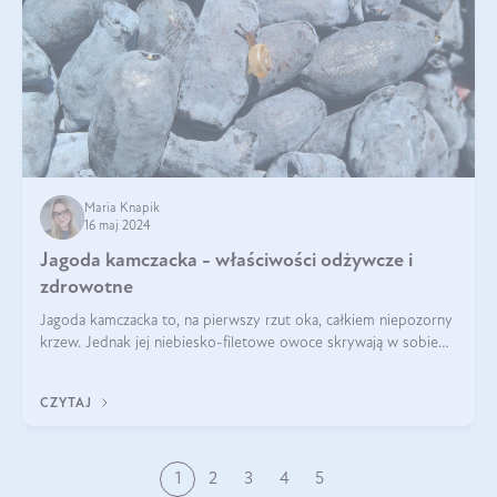
Maria Knapik
16 maj 2024
Jagoda kamczacka - właściwości odżywcze i
zdrowotne
Jagoda kamczacka to, na pierwszy rzut oka, całkiem niepozorny
krzew. Jednak jej niebiesko-filetowe owoce skrywają w sobie
wiele dobra. Jakie właściwości ma jagoda kamczacka? Poznasz je
w tym wpisie!
CZYTAJ
1
2
3
4
5