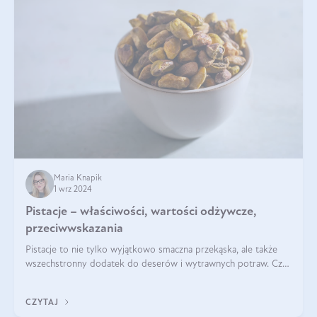
Maria Knapik
1 wrz 2024
Pistacje – właściwości, wartości odżywcze,
przeciwwskazania
Pistacje to nie tylko wyjątkowo smaczna przekąska, ale także
wszechstronny dodatek do deserów i wytrawnych potraw. Czy
pistacje są zdrowe? Jakie są ich właściwości? Gdzie rosną i czy
każdy może się ni
CZYTAJ