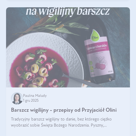
Paulina Maludy
1 gru 2025
Barszcz wigilijny - przepisy od Przyjaciół Olini
Tradycyjny barszcz wigilijny to danie, bez którego ciężko
wyobrazić sobie Święta Bożego Narodzenia. Pyszny,
aromatyczny, esencjonalny, pachnący grzybami, o pięknym