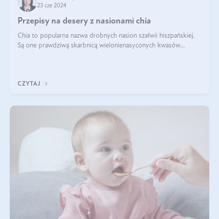
23 cze 2024
Przepisy na desery z nasionami chia
Chia to popularna nazwa drobnych nasion szałwii hiszpańskiej.
Są one prawdziwą skarbnicą wielonienasyconych kwasów
tłuszczowych, białka, witamin i minerałów. W ostatnich latach ich
stosowanie stało si
CZYTAJ