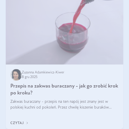
Zuzanna Adamkiewicz-Kiwer
8 gru 2025
Przepis na zakwas buraczany - jak go zrobić krok
po kroku?
Zakwas buraczany - przepis na ten napój jest znany jest w
polskiej kuchni od pokoleń. Przez chwilę kiszenie buraków
czerwonych zostało zapomniane, by w ostatnim czasie powrócić
na fali popularności na
CZYTAJ