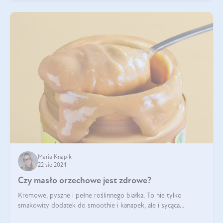
Maria Knapik
22 sie 2024
Czy masło orzechowe jest zdrowe?
Kremowe, pyszne i pełne roślinnego białka. To nie tylko
smakowity dodatek do smoothie i kanapek, ale i sycąca
przekąska dla całej rodziny. Czy warto jeść masło orzechowe?