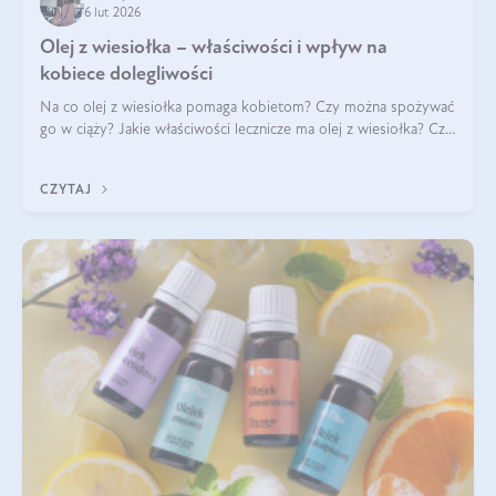
6 lut 2026
Olej z wiesiołka – właściwości i wpływ na
kobiece dolegliwości
Na co olej z wiesiołka pomaga kobietom? Czy można spożywać
go w ciąży? Jakie właściwości lecznicze ma olej z wiesiołka? Czy
jego skuteczność potwierdzają badania? Ile trzeba czekać na
efekty? Jaka jes
CZYTAJ