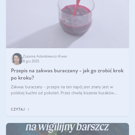
Zuzanna Adamkiewicz-Kiwer
8 gru 2025
Przepis na zakwas buraczany - jak go zrobić krok
po kroku?
Zakwas buraczany - przepis na ten napój jest znany jest w
polskiej kuchni od pokoleń. Przez chwilę kiszenie buraków
czerwonych zostało zapomniane, by w ostatnim czasie powrócić
na fali popularności na
CZYTAJ