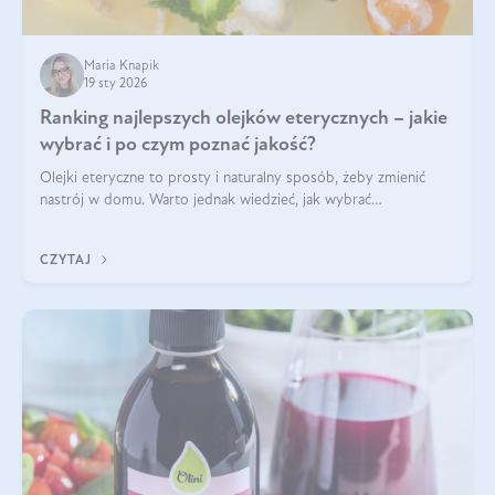
Maria Knapik
19 sty 2026
Ranking najlepszych olejków eterycznych – jakie
wybrać i po czym poznać jakość?
Olejki eteryczne to prosty i naturalny sposób, żeby zmienić
nastrój w domu. Warto jednak wiedzieć, jak wybrać
odpowiednie produkty. Po czym poznać, że są one dobrej
jakości? Jakie olejki eteryczne są najlepsze? Poznaj najważniejsze
CZYTAJ
kryteria wyboru!