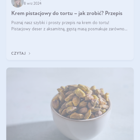
8 wrz 2024
Krem pistacjowy do tortu – jak zrobić? Przepis
Poznaj nasz szybki i prosty przepis na krem do tortu!
Pistacjowy deser z aksamitną, gęstą masą posmakuje zarówno
domownikom, jak i gościom. Dzięki niemu każdy kawałek ciasta
będzie prawdziwą ucztą dla
CZYTAJ