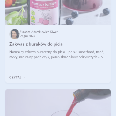
Zuzanna Adamkiewicz-Kiwer
29 gru 2025
Zakwas z buraków do picia
Naturalny zakwas buraczany do picia - polski superfood, napój
mocy, naturalny probiotyk, pełen składników odżywczych - o
zakwasie z buraka mówi się w samych superlatywach. Niektórzy
z Was usłyszeli o
CZYTAJ