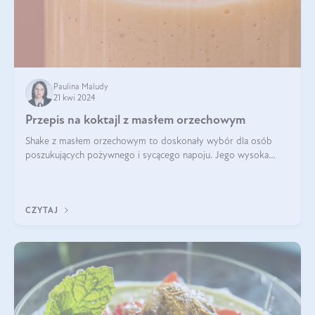
Paulina Maludy
21 kwi 2024
Przepis na koktajl z masłem orzechowym
Shake z masłem orzechowym to doskonały wybór dla osób
poszukujących pożywnego i sycącego napoju. Jego wysoka
zawartość białka sprawia, że jest idealnym uzupełnieniem diety,
szczególnie dla osób aktywn
CZYTAJ