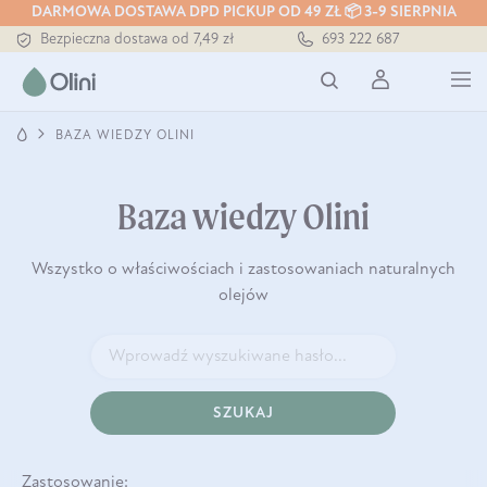
DARMOWA DOSTAWA DPD PICKUP OD 49 ZŁ 📦 3-9 SIERPNIA
Bezpieczna dostawa od 7,49 zł
693 222 687
Darmowa dostawa od 199 zł
Tłoczony zawsze na zimno
BAZA WIEDZY OLINI
Baza wiedzy Olini
Wszystko o właściwościach i zastosowaniach naturalnych
olejów
SZUKAJ
Zastosowanie: