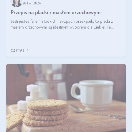
28 kwi 2024
Przepis na placki z masłem orzechowym
Jeśli jesteś fanem słodkich i sycących przekąsek, to placki z
masłem orzechowym są idealnym wyborem dla Ciebie! Te
pyszne placuszki, idealne na śniadanie lub podwieczorek z
pewnością dostarczą Ci ener
CZYTAJ