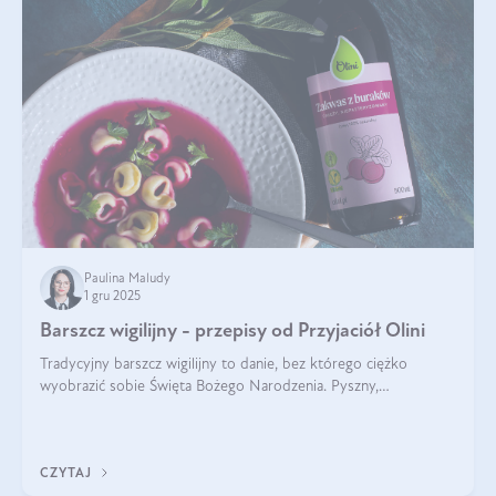
Paulina Maludy
1 gru 2025
Barszcz wigilijny - przepisy od Przyjaciół Olini
Tradycyjny barszcz wigilijny to danie, bez którego ciężko
wyobrazić sobie Święta Bożego Narodzenia. Pyszny,
aromatyczny, esencjonalny, pachnący grzybami, o pięknym
klarownym kolorze. W czym tkwi tajem
CZYTAJ