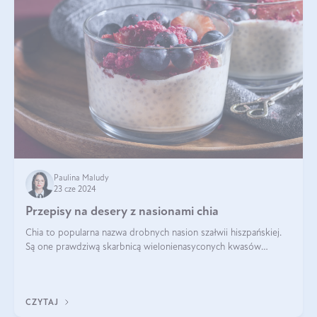
Paulina Maludy
23 cze 2024
Przepisy na desery z nasionami chia
Chia to popularna nazwa drobnych nasion szałwii hiszpańskiej.
Są one prawdziwą skarbnicą wielonienasyconych kwasów
tłuszczowych, białka, witamin i minerałów. W ostatnich latach ich
stosowanie stało si
CZYTAJ