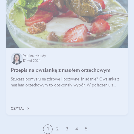
Paulina Maludy
17 kwi 2024
Przepis na owsiankę z masłem orzechowym
Szukasz pomysłu na zdrowe i pożywne śniadanie? Owsianka z
masłem orzechowym to doskonały wybór. W połączeniu z
dodatkami takimi jak banany, orzechy i syrop klonowy, stworzy
idealną kombinację smaków o
CZYTAJ
1
2
3
4
5