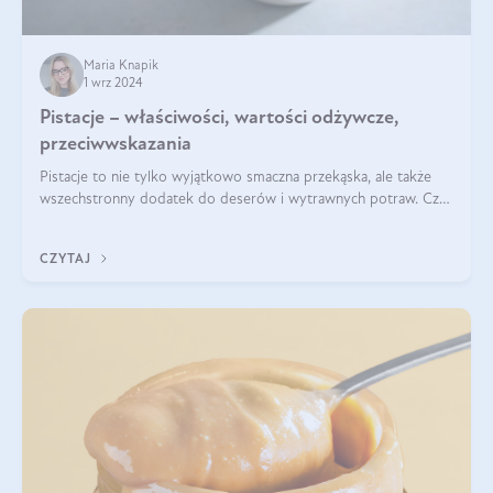
Maria Knapik
1 wrz 2024
Pistacje – właściwości, wartości odżywcze,
przeciwwskazania
Pistacje to nie tylko wyjątkowo smaczna przekąska, ale także
wszechstronny dodatek do deserów i wytrawnych potraw. Czy
pistacje są zdrowe? Jakie są ich właściwości? Gdzie rosną i czy
każdy może się ni
CZYTAJ