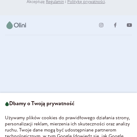
Akceptuję
Regulamin
i
Politykę prywatności
.
ul. Strzegomska 49
693 222 687
58-160 Świebodzice
Dbamy o Twoją prywatność
sklep@olini.pl
Polska
NIP 8860027066
Używamy plików cookies do prawidłowego działania strony,
REGON 890213034
personalizacji reklam, mierzenia ich skuteczności oraz analizy
ruchu. Twoje dane mogą być udostępniane partnerom
INFORMACJE
technologicznym, w tym Google (
dowiedz się, jak Google