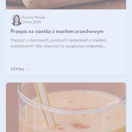
Paulina Maludy
24 kwi 2024
Przepis na ciastka z masłem orzechowym
Marzysz o domowych, pysznych ciasteczkach z masłem
orzechowym? Aby stworzyć te wyjątkowe smakołyki,
potrzebujesz kilku prostych składników takich jak masło
orzechowe, jajko, kawałki orzechów, mąka psz
CZYTAJ