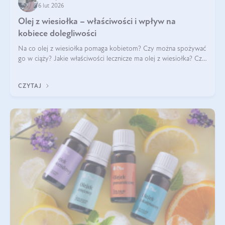
6 lut 2026
Olej z wiesiołka – właściwości i wpływ na
kobiece dolegliwości
Na co olej z wiesiołka pomaga kobietom? Czy można spożywać
go w ciąży? Jakie właściwości lecznicze ma olej z wiesiołka? Czy
jego skuteczność potwierdzają badania? Ile trzeba czekać na
efekty? Jaka jes
CZYTAJ