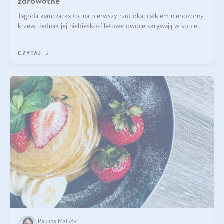
zdrowotne
Jagoda kamczacka to, na pierwszy rzut oka, całkiem niepozorny
krzew. Jednak jej niebiesko-filetowe owoce skrywają w sobie
wiele dobra. Jakie właściwości ma jagoda kamczacka? Poznasz je
w tym wpisie!
CZYTAJ
Paulina Maludy