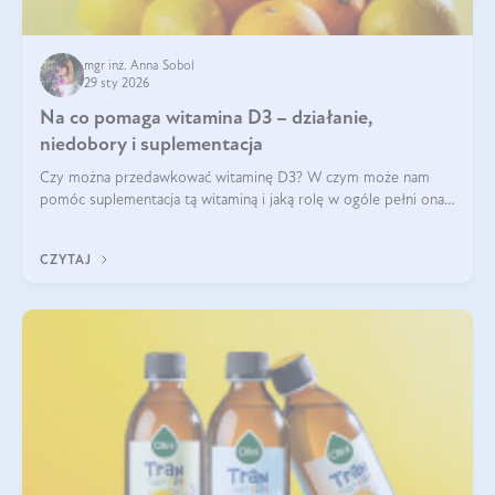
mgr inż. Anna Sobol
29 sty 2026
Na co pomaga witamina D3 – działanie,
niedobory i suplementacja
Czy można przedawkować witaminę D3? W czym może nam
pomóc suplementacja tą witaminą i jaką rolę w ogóle pełni ona
w naszym ciele? Powszechnie wiadomo, że jej przyjmowanie
zalecane jest jesienią i zimą, ale czy wiesz, dlaczego warto to
CZYTAJ
robić?