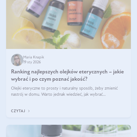
Maria Knapik
19 sty 2026
Ranking najlepszych olejków eterycznych – jakie
wybrać i po czym poznać jakość?
Olejki eteryczne to prosty i naturalny sposób, żeby zmienić
nastrój w domu. Warto jednak wiedzieć, jak wybrać
odpowiednie produkty. Po czym poznać, że są one dobrej
jakości? Jakie olejki eteryczne są najlepsze? Poznaj najważniejsze
CZYTAJ
kryteria wyboru!