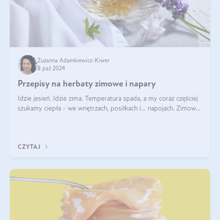
Zuzanna Adamkiewicz-Kiwer
8 paź 2024
Przepisy na herbaty zimowe i napary
Idzie jesień. Idzie zima. Temperatura spada, a my coraz częściej
szukamy ciepła - we wnętrzach, posiłkach i… napojach. Zimowe
herbaty to sposób na odporność, rozgrzewkę i ukojenie. Aby
delektować si
CZYTAJ