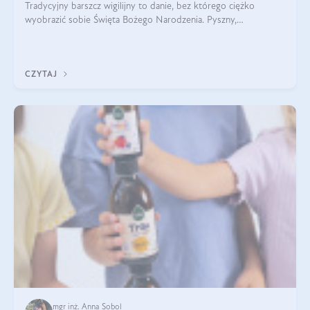
Tradycyjny barszcz wigilijny to danie, bez którego ciężko
wyobrazić sobie Święta Bożego Narodzenia. Pyszny,
aromatyczny, esencjonalny, pachnący grzybami, o pięknym
klarownym kolorze. W czym tkwi tajem
CZYTAJ
mgr inż. Anna Sobol