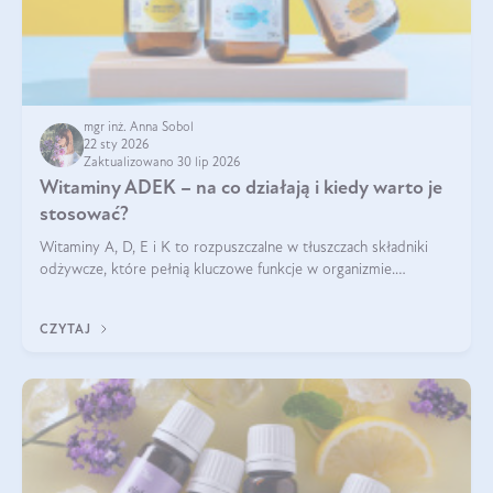
mgr inż. Anna Sobol
22 sty 2026
Zaktualizowano 30 lip 2026
Witaminy ADEK – na co działają i kiedy warto je
stosować?
Witaminy A, D, E i K to rozpuszczalne w tłuszczach składniki
odżywcze, które pełnią kluczowe funkcje w organizmie.
Wspierają zdrowie skóry i wzroku, odporność, prawidłową
krzepliwość krwi oraz mineralizację kości.
CZYTAJ