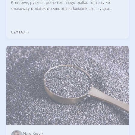
Kremowe, pyszne i pełne roślinnego białka. To nie tylko
smakowity dodatek do smoothie i kanapek, ale i sycąca
przekąska dla całej rodziny. Czy warto jeść masło orzechowe?
Jakie są korzyści zdrowotne
CZYTAJ
Maria Knapik