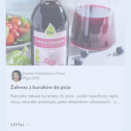
Zuzanna Adamkiewicz-Kiwer
29 gru 2025
Zakwas z buraków do picia
Naturalny zakwas buraczany do picia - polski superfood, napój
mocy, naturalny probiotyk, pełen składników odżywczych - o
zakwasie z buraka mówi się w samych superlatywach. Niektórzy
z Was usłyszeli o
CZYTAJ