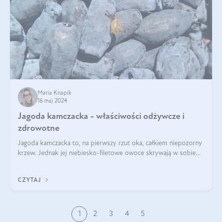
Maria Knapik
16 maj 2024
Jagoda kamczacka - właściwości odżywcze i
zdrowotne
Jagoda kamczacka to, na pierwszy rzut oka, całkiem niepozorny
krzew. Jednak jej niebiesko-filetowe owoce skrywają w sobie
wiele dobra. Jakie właściwości ma jagoda kamczacka? Poznasz je
w tym wpisie!
CZYTAJ
1
2
3
4
5