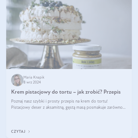
Maria Knapik
8 wrz 2024
Krem pistacjowy do tortu – jak zrobić? Przepis
Poznaj nasz szybki i prosty przepis na krem do tortu!
Pistacjowy deser z aksamitną, gęstą masą posmakuje zarówno
domownikom, jak i gościom. Dzięki niemu każdy kawałek ciasta
będzie prawdziwą ucztą dla
CZYTAJ