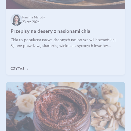
Paulina Maludy
23 cze 2024
Przepisy na desery z nasionami chia
Chia to popularna nazwa drobnych nasion szałwii hiszpańskiej.
Są one prawdziwą skarbnicą wielonienasyconych kwasów
tłuszczowych, białka, witamin i minerałów. W ostatnich latach ich
stosowanie stało si
CZYTAJ