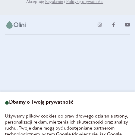
Akceptuję
Regulamin
i
Politykę prywatności
.
ul. Strzegomska 49
693 222 687
58-160 Świebodzice
Dbamy o Twoją prywatność
sklep@olini.pl
Polska
NIP 8860027066
Używamy plików cookies do prawidłowego działania strony,
REGON 890213034
personalizacji reklam, mierzenia ich skuteczności oraz analizy
ruchu. Twoje dane mogą być udostępniane partnerom
INFORMACJE
technologicznym, w tym Google (
dowiedz się, jak Google