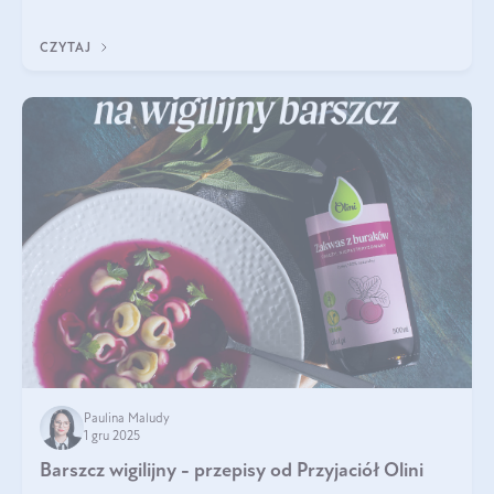
czerwonych zostało zapomniane, by w ostatnim czasie powrócić
na fali popularności na
CZYTAJ
Paulina Maludy
1 gru 2025
Barszcz wigilijny - przepisy od Przyjaciół Olini